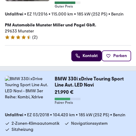
Guter Preis
Unfallfrei
•
EZ 11/2016
•
115.000 km
•
185 kW (252 PS)
•
Benzin
PM Automobile Munster Miller und Pagel GbR.
29633 Munster
(
2
)
4.3 Sterne
Kontakt
Parken
BMW 330i xDrive Touring Sport
Line Aut. LED Navi
21.990 €
Fairer Preis
Unfallfrei
•
EZ 03/2018
•
104.420 km
•
185 kW (252 PS)
•
Benzin
2-Zonen-Klimaautomatik
Navigationssystem
Sitzheizung