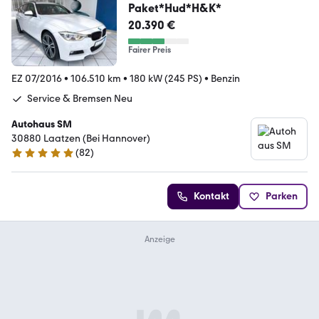
Paket*Hud*H&K*
20.390 €
Fairer Preis
EZ 07/2016
•
106.510 km
•
180 kW (245 PS)
•
Benzin
Service & Bremsen Neu
Autohaus SM
30880 Laatzen (Bei Hannover)
(
82
)
5 Sterne
Kontakt
Parken