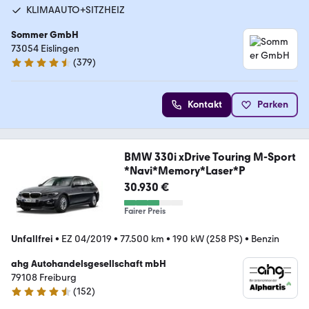
KLIMAAUTO+SITZHEIZ
Sommer GmbH
73054 Eislingen
(
379
)
4.7 Sterne
Kontakt
Parken
BMW 330i xDrive Touring M-Sport
*Navi*Memory*Laser*P
30.930 €
Fairer Preis
Unfallfrei
•
EZ 04/2019
•
77.500 km
•
190 kW (258 PS)
•
Benzin
ahg Autohandelsgesellschaft mbH
79108 Freiburg
(
152
)
4.6 Sterne