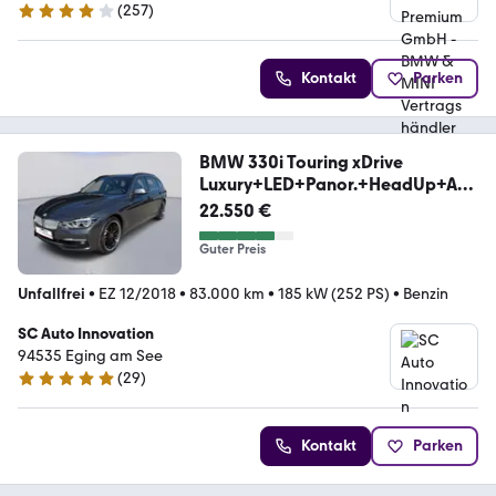
(
257
)
4.1 Sterne
Kontakt
Parken
BMW 330i Touring xDrive
Luxury+LED+Panor.+HeadUp+AH
K
22.550 €
Guter Preis
Unfallfrei
•
EZ 12/2018
•
83.000 km
•
185 kW (252 PS)
•
Benzin
SC Auto Innovation
94535 Eging am See
(
29
)
5 Sterne
Kontakt
Parken