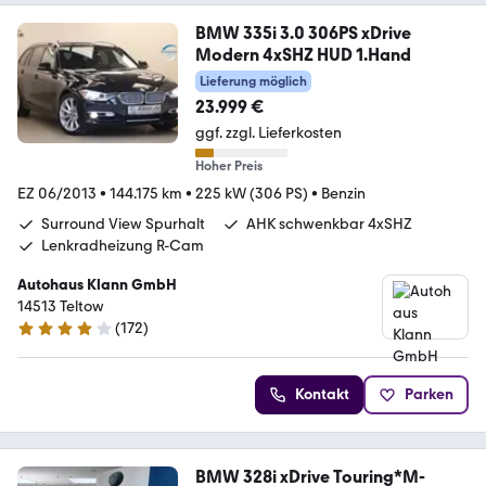
BMW 335i 3.0 306PS xDrive
Modern 4xSHZ HUD 1.Hand
Lieferung möglich
23.999 €
ggf. zzgl. Lieferkosten
Hoher Preis
EZ 06/2013
•
144.175 km
•
225 kW (306 PS)
•
Benzin
Surround View Spurhalt
AHK schwenkbar 4xSHZ
Lenkradheizung R-Cam
Autohaus Klann GmbH
14513 Teltow
(
172
)
4 Sterne
Kontakt
Parken
BMW 328i xDrive Touring*M-