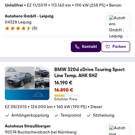
Unfallfrei
•
EZ 11/2019
•
113.160 km
•
190 kW (258 PS)
•
Benzin
Autohero GmbH - Leipzig
04328 Leipzig
(
8
)
4.3 Sterne
Kontakt
Parken
BMW 320d xDrive Touring Sport
Line Temp. AHK SHZ
16.190 €
16.890 €
Erhöhter Preis
EZ 08/2015
•
124.000 km
•
140 kW (190 PS)
•
Diesel
Anhängerkupplung
Tempomat
Sitzheizung
Autohaus Straußberger
90574 Buchschwabach bei Nürnberg