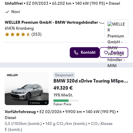
Unfallfrei
•
EZ 09/2023
•
65.202 km
•
140 kW (190 PS)
•
Diesel
Navi
WELLER Premium GmbH - BMW Vertragshändler -
MINI Servicebetrieb
61476 Kronberg
(
253
)
4.6 Sterne
Kontakt
Parken
Gesponsert
BMW 320d xDrive Touring MSport
ParkAss 18" Bluetooth
49.320 €
19% MwSt.
Fairer Preis
Vorführfahrzeug
•
EZ 02/2026
•
9.900 km
•
140 kW (190 PS)
•
Diesel
5,5 l/100km (komb.)
•
143 g CO₂/km (komb.)
•
CO₂-Klasse
E (komb.)