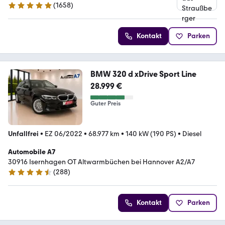
(
1658
)
4.9 Sterne
Kontakt
Parken
BMW 320 d xDrive Sport Line
28.999 €
Guter Preis
Unfallfrei
•
EZ 06/2022
•
68.977 km
•
140 kW (190 PS)
•
Diesel
Automobile A7
30916 Isernhagen OT Altwarmbüchen bei Hannover A2/A7
(
288
)
4.7 Sterne
Kontakt
Parken