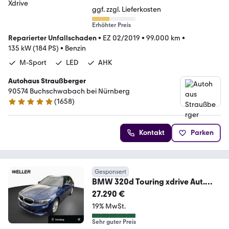
ggf. zzgl. Lieferkosten
Erhöhter Preis
Reparierter Unfallschaden
•
EZ 02/2019
•
99.000 km
•
135 kW (184 PS)
•
Benzin
M-Sport
LED
AHK
Autohaus Straußberger
90574 Buchschwabach bei Nürnberg
(
1658
)
4.9 Sterne
Kontakt
Parken
Gesponsert
BMW 320d Touring xdrive Aut.
AHK,DAss,SHZ,LED,LiCo+
27.290 €
19% MwSt.
Sehr guter Preis