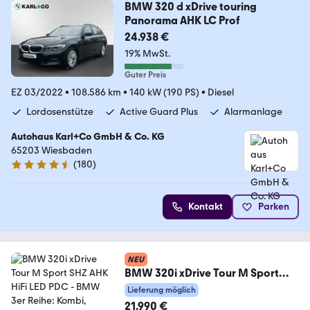
BMW 320 d xDrive touring
Panorama AHK LC Prof
24.938 €
19% MwSt.
Guter Preis
EZ 03/2022
•
108.586 km
•
140 kW (190 PS)
•
Diesel
Lordosenstütze
Active Guard Plus
Alarmanlage
Autohaus Karl+Co GmbH & Co. KG
65203 Wiesbaden
(
180
)
4.5 Sterne
Kontakt
Parken
NEU
BMW 320i xDrive Tour M Sport
SHZ AHK HiFi LED PDC
Lieferung möglich
21.990 €