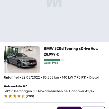
BMW 320d Touring xDrive Aut.
28.999 €
Guter Preis
Unfallfrei
•
EZ 08/2022
•
85.508 km
•
140 kW (190 PS)
•
Diesel
Automobile A7
30916 Isernhagen OT Altwarmbüchen bei Hannover A2/A7
(
288
)
4.7 Sterne