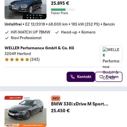
25.895 €
Fairer Preis
Unfallfrei
•
EZ 12/2018
•
68.000 km
•
185 kW (252 PS)
•
Benzin
HiFi MATCH UP 7BMW
Head-up + Kamera
Navi Professional
WELLER Performance GmbH & Co. KG
32049 Herford
(
243
)
4.8 Sterne
Kontakt
Parken
NEU
BMW 330i xDrive M Sport
Aut.*NAVI*LED*TEMPO*CAM*
25.450 €