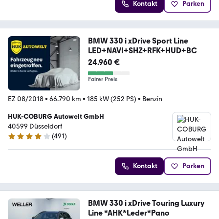
Kontakt
Parken
BMW 330 i xDrive Sport Line
LED+NAVI+SHZ+RFK+HUD+BC
24.960 €
Fairer Preis
EZ 08/2018
•
66.790 km
•
185 kW (252 PS)
•
Benzin
HUK-COBURG Autowelt GmbH
40599 Düsseldorf
(
491
)
4.1 Sterne
Kontakt
Parken
BMW 330 i xDrive Touring Luxury
Line *AHK*Leder*Pano