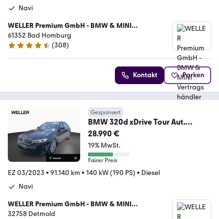
Navi
WELLER Premium GmbH - BMW & MINI
Vertragshändler
61352 Bad Homburg
(
308
)
4.4 Sterne
Kontakt
Parken
Gesponsert
BMW 320d xDrive Tour Aut.
Pano,LivePro,HUD,St+Go,Kam
28.990 €
19% MwSt.
Fairer Preis
EZ 03/2023
•
91.140 km
•
140 kW (190 PS)
•
Diesel
Navi
WELLER Premium GmbH - BMW & MINI
Vertragshändler
32758 Detmold