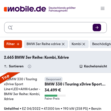
Filter
BMW 3er Reihe xdrive
Kombi
Beschädigte
2.665 BMW 3er Reihe: Kombi, Xdrive
Sortieren
Kachelansicht
Top
Gesponsert
BMW 330 i Touring xDrive Sport
Line+LED+AHK+Leder
34.499 €
Fairer Preis
Unfallfrei
•
EZ 04/2022
•
47.000 km
•
190 kW (258 PS)
•
Benzin