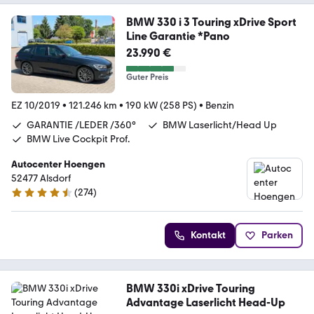
BMW 330 i 3 Touring xDrive Sport
Line Garantie *Pano
23.990 €
Guter Preis
EZ 10/2019
•
121.246 km
•
190 kW (258 PS)
•
Benzin
GARANTIE /LEDER /360°
BMW Laserlicht/Head Up
BMW Live Cockpit Prof.
Autocenter Hoengen
52477 Alsdorf
(
274
)
4.5 Sterne
Kontakt
Parken
BMW 330i xDrive Touring
Advantage Laserlicht Head-Up