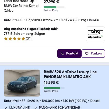
27.990 €
Fairer Preis
Unfallfrei
•
EZ 03/2020
•
89.996 km
•
190 kW (258 PS)
•
Benzin
ahg Autohandelsgesellschaft mbH
78713 Schramberg-Sulgen
(
31
)
5 Sterne
Kontakt
Parken
BMW 320 d xDrive Luxury Line
PANORAM KLIMATRO AHK
15.993 €
Guter Preis
Unfallfrei
•
EZ 10/2016
•
120.000 km
•
140 kW (190 PS)
•
Diesel
LUXURY-LINE
PANO+AHK SCHWENKBAR