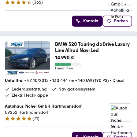
(
365
)
4.6 Sterne
Kontakt
Parken
BMW 320 Touring d xDrive Luxury
Line Allrad Navi Led
14.990 €
Fairer Preis
Unfallfrei
•
EZ 10/2015
•
130.444 km
•
140 kW (190 PS)
•
Diesel
Lederausstattung
Navigationssystem
Elektr. Heckklappe
Autohaus Pichel GmbH Hartmannsdorf
09232 Hartmannsdorf
(
71
)
4.9 Sterne