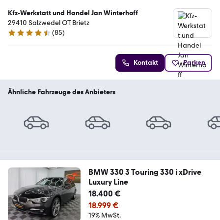
Kfz-Werkstatt und Handel Jan Winterhoff
29410 Salzwedel OT Brietz
(
85
)
4.3 Sterne
Kontakt
Parken
Ähnliche Fahrzeuge des Anbieters
BMW 330 3 Touring 330 i xDrive
Luxury Line
18.400 €
18.999 €
19% MwSt.