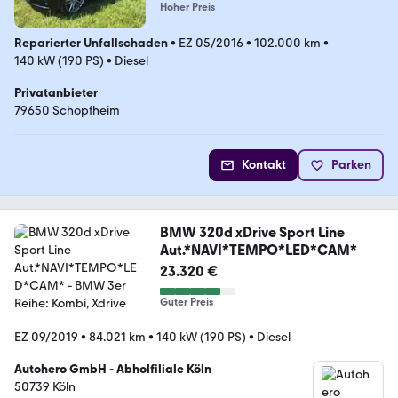
Hoher Preis
Reparierter Unfallschaden
•
EZ 05/2016
•
102.000 km
•
140 kW (190 PS)
•
Diesel
Privatanbieter
79650 Schopfheim
Kontakt
Parken
BMW 320d xDrive Sport Line
Aut.*NAVI*TEMPO*LED*CAM*
23.320 €
Guter Preis
EZ 09/2019
•
84.021 km
•
140 kW (190 PS)
•
Diesel
Autohero GmbH - Abholfiliale Köln
50739 Köln