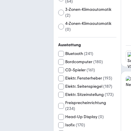
(
64
)
3-Zonen-Klimaautomatik
(
2
)
4-Zonen-Klimaautomatik
(
0
)
Ausstattung
Bluetooth
(
241
)
Bordcomputer
(
180
)
CD-Spieler
(
161
)
Elektr. Fensterheber
(
193
)
Elektr. Seitenspiegel
(
187
)
Elektr. Sitzeinstellung
(
173
)
Freisprecheinrichtung
(
234
)
Head-Up Display
(
0
)
Isofix
(
170
)