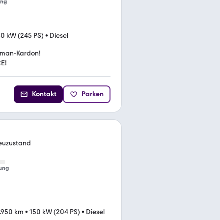
ung
80 kW (245 PS)
•
Diesel
man-Kardon!
E!
Kontakt
Parken
euzustand
ung
.950 km
•
150 kW (204 PS)
•
Diesel