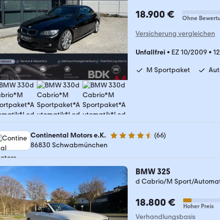
18.900 €
Ohne Bewert
Versicherung vergleichen
Unfallfrei
•
EZ 10/2009
•
1
M Sportpaket
Aut
Continental Motors e.K.
(
66
)
4.5 Sterne
86830 Schwabmünchen
BMW 325
d Cabrio/M Sport/Automat
18.800 €
Hoher Preis
Verhandlungsbasis