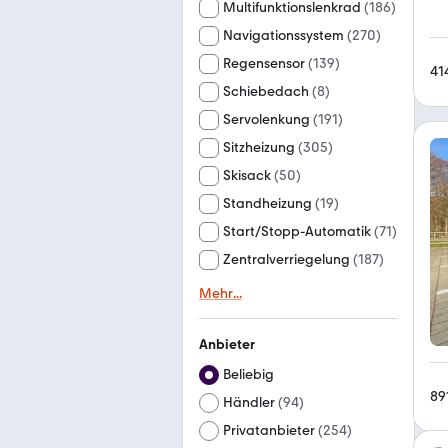
Multifunktionslenkrad
(
186
)
Navigationssystem
(
270
)
Regensensor
(
139
)
41
Schiebedach
(
8
)
Servolenkung
(
191
)
Sitzheizung
(
305
)
Skisack
(
50
)
Standheizung
(
19
)
Start/Stopp-Automatik
(
71
)
Zentralverriegelung
(
187
)
Mehr
...
Anbieter
Beliebig
89
Händler
(
94
)
Privatanbieter
(
254
)