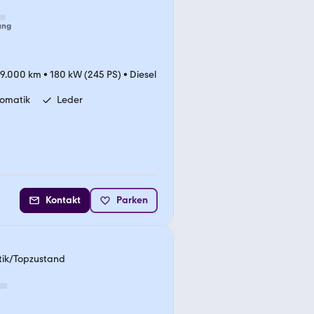
ung
29.000 km
•
180 kW (245 PS)
•
Diesel
omatik
Leder
Kontakt
Parken
ik/Topzustand