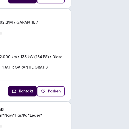
02.tKM / GARANTIE /
2.000 km
•
135 kW (184 PS)
•
Diesel
1 JAHR GARANTIE GRATIS
Kontakt
Parken
30
on*Navi*Har/Ka*Leder*