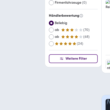
Firmenfahrzeuge
(
0
)
Händlerbewertung
Beliebig
ab
(
70
)
3 Sterne
ab
(
68
)
4 Sterne
(
24
)
ab
5 Sterne
Weitere Filter