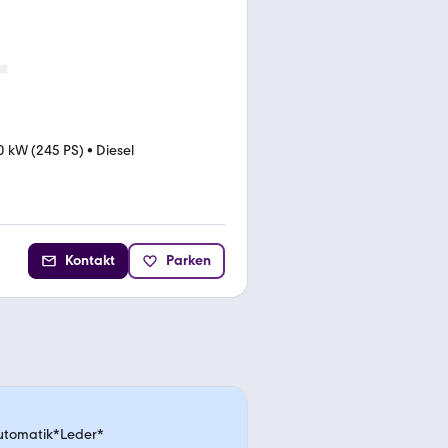
0 kW (245 PS)
•
Diesel
Kontakt
Parken
utomatik*Leder*