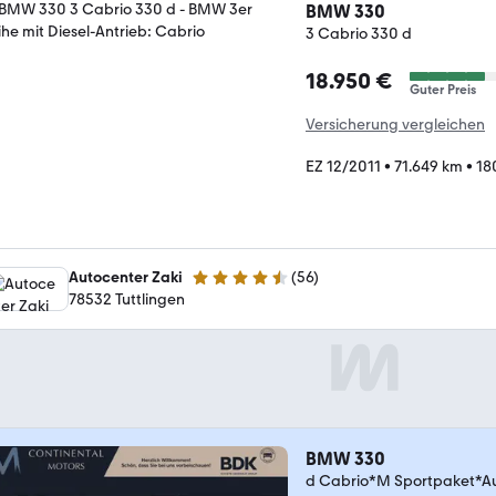
BMW 330
3 Cabrio 330 d
18.950 €
Guter Preis
Versicherung vergleichen
EZ 12/2011
•
71.649 km
•
18
Autocenter Zaki
(
56
)
4.7 Sterne
78532 Tuttlingen
BMW 330
d Cabrio*M Sportpaket*A