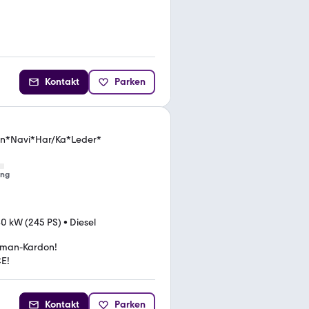
Kontakt
Parken
on*Navi*Har/Ka*Leder*
ung
80 kW (245 PS)
•
Diesel
man-Kardon!
E!
Kontakt
Parken