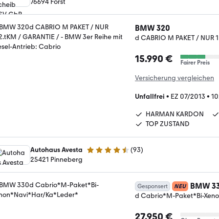
76694 Forst
BMW 320
d CABRIO M PAKET / NUR 1
15.990 €
Fairer Preis
Versicherung vergleichen
Unfallfrei
•
EZ 07/2013
•
10
HARMAN KARDON
TOP ZUSTAND
Autohaus Avesta
(
93
)
4.6 Sterne
25421 Pinneberg
BMW 3
Gesponsert
NEU
d Cabrio*M-Paket*Bi-Xen
27.950 €