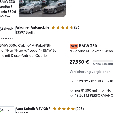
Askanier Automobile
(
23
)
4.7 Sterne
13597 Berlin
BMW 330
NEU
d Cabrio*M-Paket*Bi-Xen
27.950 €
Ohne Bewert
Versicherung vergleichen
EZ 03/2012
•
81.100 km
•
1
nur 81.100km!
Har
19 Zoll M PERFORMANC
Auto Scheib VSV GbR
(
225
)
5 Sterne