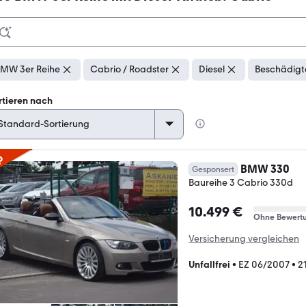
MW 3er Reihe
Cabrio / Roadster
Diesel
Beschädigt
rtieren nach
p
BMW 330
Gesponsert
Baureihe 3 Cabrio 330d
10.499 €
Ohne Bewert
Versicherung vergleichen
Unfallfrei
•
EZ 06/2007
•
2