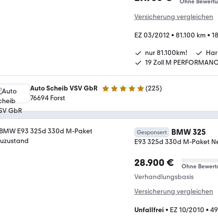
Ohne Bewert
Versicherung vergleichen
EZ 03/2012
•
81.100 km
•
1
nur 81.100km!
Har
19 Zoll M PERFORMANC
Auto Scheib VSV GbR
(
225
)
5 Sterne
76694 Forst
BMW 325
Gesponsert
E93 325d 330d M-Paket N
28.900 €
Ohne Bewert
Verhandlungsbasis
Versicherung vergleichen
Unfallfrei
•
EZ 10/2010
•
49