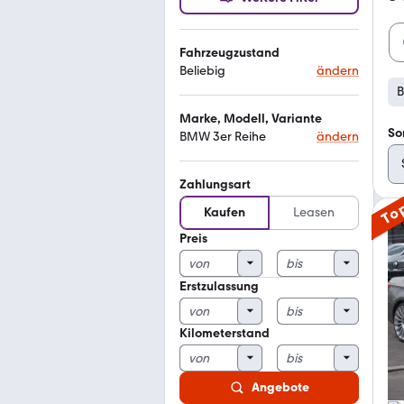
Fahrzeugzustand
Beliebig
ändern
B
Marke, Modell, Variante
So
BMW 3er Reihe
ändern
Zahlungsart
To
Kaufen
Leasen
Preis
Erstzulassung
Kilometerstand
Angebote