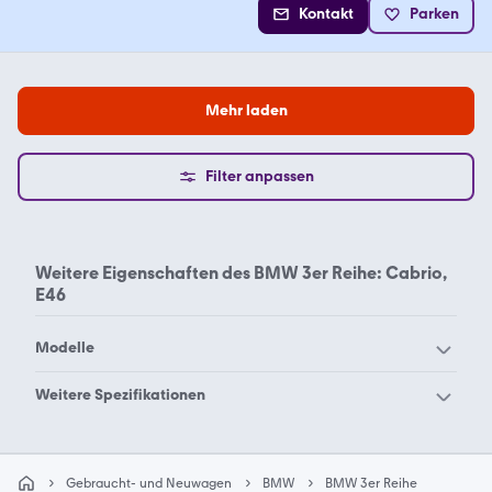
Kontakt
Parken
Mehr laden
Filter anpassen
Weitere Eigenschaften des
BMW 3er Reihe: Cabrio,
E46
Modelle
BMW 114
BMW 116
Weitere Spezifikationen
BMW 118
BMW 120
BMW 3er Reihe Cabrio
BMW 3er Reihe Cabrio
BMW 123
BMW 125
E30
E36
Gebraucht- und Neuwagen
BMW
BMW 3er Reihe