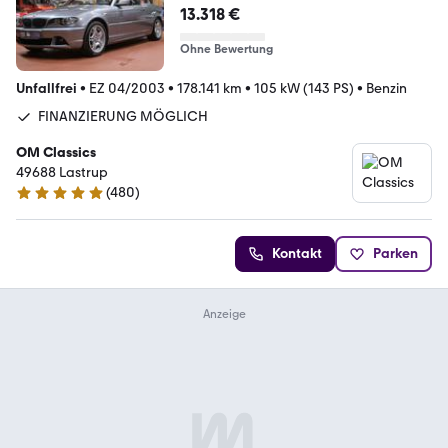
E*
13.318 €
Ohne Bewertung
Unfallfrei
•
EZ 04/2003
•
178.141 km
•
105 kW (143 PS)
•
Benzin
FINANZIERUNG MÖGLICH
OM Classics
49688 Lastrup
(
480
)
4.8 Sterne
Kontakt
Parken