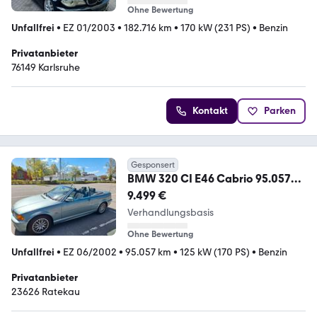
Ohne Bewertung
Unfallfrei
•
EZ 01/2003
•
182.716 km
•
170 kW (231 PS)
•
Benzin
Privatanbieter
76149 Karlsruhe
Kontakt
Parken
Gesponsert
BMW 320 CI E46 Cabrio 95.057
km Automatik HU 03/27
9.499 €
Verhandlungsbasis
Ohne Bewertung
Unfallfrei
•
EZ 06/2002
•
95.057 km
•
125 kW (170 PS)
•
Benzin
Privatanbieter
23626 Ratekau