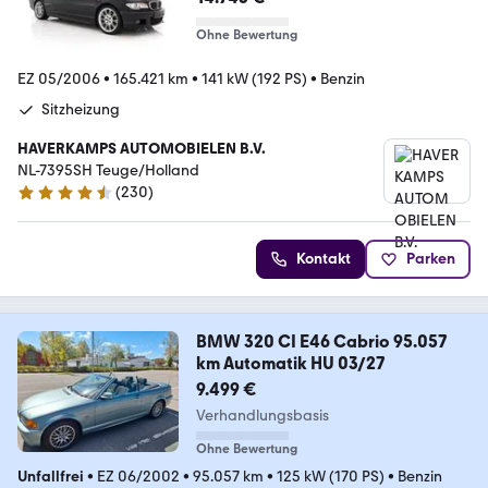
Ohne Bewertung
EZ 05/2006
•
165.421 km
•
141 kW (192 PS)
•
Benzin
Sitzheizung
HAVERKAMPS AUTOMOBIELEN B.V.
NL-7395SH Teuge/Holland
(
230
)
4.5 Sterne
Kontakt
Parken
BMW 320 CI E46 Cabrio 95.057
km Automatik HU 03/27
9.499 €
Verhandlungsbasis
Ohne Bewertung
Unfallfrei
•
EZ 06/2002
•
95.057 km
•
125 kW (170 PS)
•
Benzin