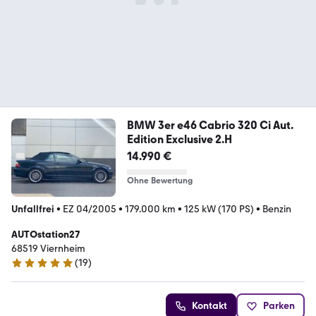
BMW 3er e46 Cabrio 320 Ci Aut.
Edition Exclusive 2.H
14.990 €
Ohne Bewertung
Unfallfrei
•
EZ 04/2005
•
179.000 km
•
125 kW (170 PS)
•
Benzin
AUTOstation27
68519 Viernheim
(
19
)
5 Sterne
Kontakt
Parken