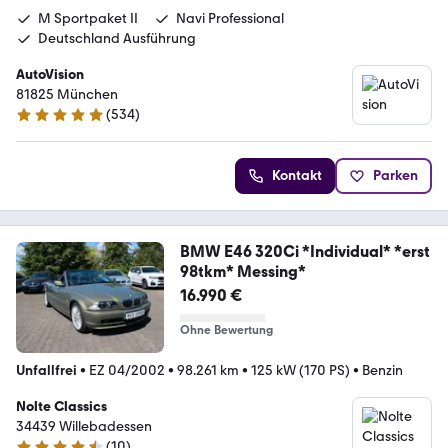
M Sportpaket II
Navi Professional
Deutschland Ausführung
AutoVision
81825 München
(
534
)
4.9 Sterne
Kontakt
Parken
BMW E46 320Ci *Individual* *erst
98tkm* Messing*
16.990 €
Ohne Bewertung
Unfallfrei
•
EZ 04/2002
•
98.261 km
•
125 kW (170 PS)
•
Benzin
Nolte Classics
34439 Willebadessen
(
10
)