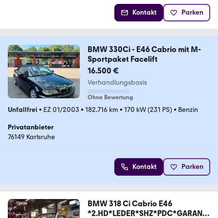
Kontakt
Parken
BMW 330Ci - E46 Cabrio mit M-
Sportpaket Facelift
16.500 €
Verhandlungsbasis
Ohne Bewertung
Unfallfrei
•
EZ 01/2003
•
182.716 km
•
170 kW (231 PS)
•
Benzin
Privatanbieter
76149 Karlsruhe
Kontakt
Parken
BMW 318 Ci Cabrio E46
*2.HD*LEDER*SHZ*PDC*GARANTI