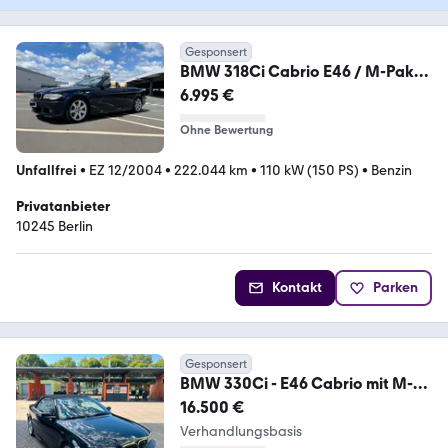
Gesponsert
BMW 318Ci Cabrio E46 / M-Paket
/ Xenon / CarPlay
6.995 €
Ohne Bewertung
Unfallfrei
•
EZ 12/2004
•
222.044 km
•
110 kW (150 PS)
•
Benzin
Privatanbieter
10245 Berlin
Kontakt
Parken
Gesponsert
BMW 330Ci - E46 Cabrio mit M-
Sportpaket Facelift
16.500 €
Verhandlungsbasis