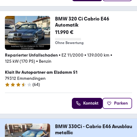
BMW 320 Ci Cabrio E46
Automatik
11.990 €
Ohne Bewertung
Reparierter Unfallschaden
•
EZ 11/2000
•
139.000 km
•
125 kW (170 PS)
•
Benzin
Klait Ihr Autopartner am Elzdamm 51
79312 Emmendingen
(
64
)
3.7 Sterne
Kontakt
Parken
BMW 330Ci - Cabrio E46 Avusblau
metallic