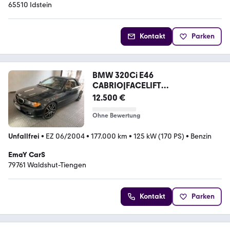
65510 Idstein
Kontakt
Parken
BMW 320Ci E46
CABRIO|FACELIFT
MOD.|AUTOMATIK|6 ZYL.
12.500 €
Ohne Bewertung
Unfallfrei
•
EZ 06/2004
•
177.000 km
•
125 kW (170 PS)
•
Benzin
EmaY CarS
79761 Waldshut-Tiengen
Kontakt
Parken