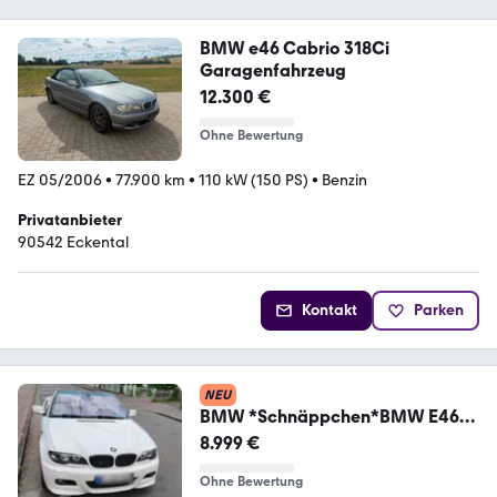
BMW e46 Cabrio 318Ci
Garagenfahrzeug
12.300 €
Ohne Bewertung
EZ 05/2006
•
77.900 km
•
110 kW (150 PS)
•
Benzin
Privatanbieter
90542 Eckental
Kontakt
Parken
NEU
BMW *Schnäppchen*BMW E46
325Ci Cabrio 6-Zylind...
8.999 €
Ohne Bewertung