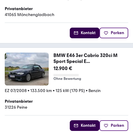
Privatanbieter
41065 Mönchengladbach
Kontakt
Parken
BMW E46 3er Cabrio 320ci M
Sport Special E...
12.900 €
Ohne Bewertung
EZ 07/2008
•
133.500 km
•
125 kW (170 PS)
•
Benzin
Privatanbieter
31226 Peine
Kontakt
Parken