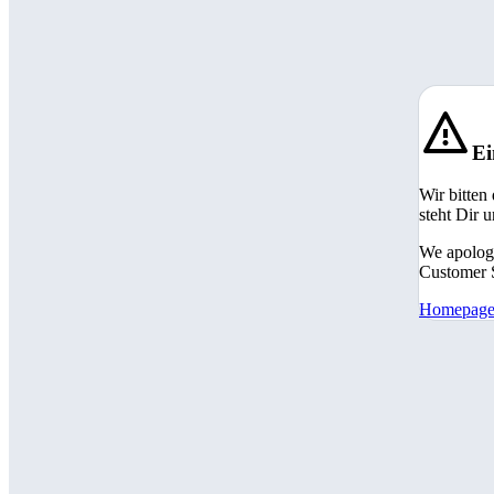
Ei
Wir bitten
steht Dir 
We apologi
Customer S
Homepag