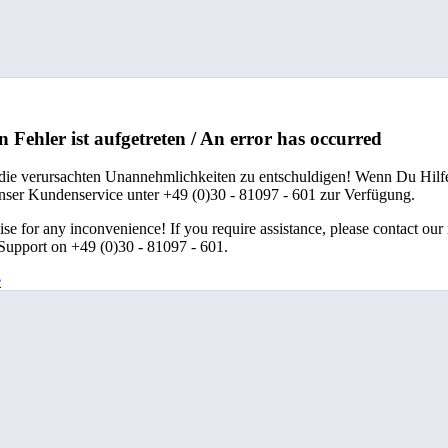
n Fehler ist aufgetreten / An error has occurred
 die verursachten Unannehmlichkeiten zu entschuldigen! Wenn Du Hilfe
unser Kundenservice unter +49 (0)30 - 81097 - 601 zur Verfügung.
se for any inconvenience! If you require assistance, please contact our
upport on +49 (0)30 - 81097 - 601.
e