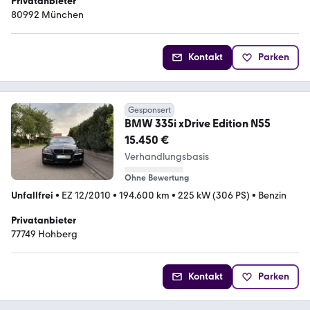
Privatanbieter
80992 München
Kontakt
Parken
Gesponsert
BMW 335i xDrive Edition N55
15.450 €
Verhandlungsbasis
Ohne Bewertung
Unfallfrei
•
EZ 12/2010
•
194.600 km
•
225 kW (306 PS)
•
Benzin
Privatanbieter
77749 Hohberg
Kontakt
Parken