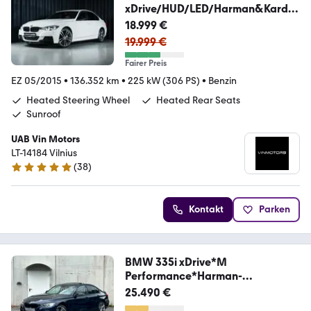
xDrive/HUD/LED/Harman&Kardo
n/360
18.999 €
19.999 €
Fairer Preis
EZ 05/2015
•
136.352 km
•
225 kW (306 PS)
•
Benzin
Heated Steering Wheel
Heated Rear Seats
Sunroof
UAB Vin Motors
LT-14184 Vilnius
(
38
)
4.8 Sterne
Kontakt
Parken
BMW 335i xDrive*M
Performance*Harman-
Kardon*19Z*
25.490 €