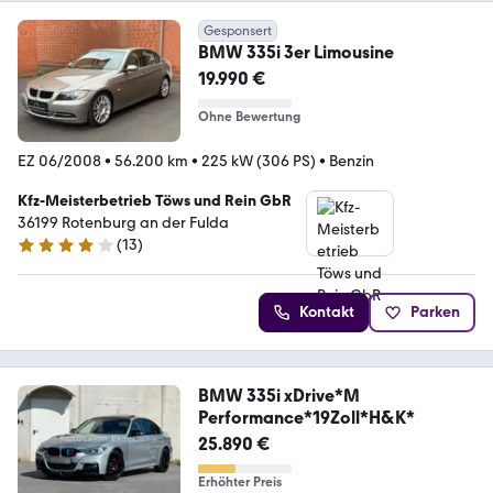
Gesponsert
BMW 335i 3er Limousine
19.990 €
Ohne Bewertung
EZ 06/2008
•
56.200 km
•
225 kW (306 PS)
•
Benzin
Kfz-Meisterbetrieb Töws und Rein GbR
36199 Rotenburg an der Fulda
(
13
)
4 Sterne
Kontakt
Parken
BMW 335i xDrive*M
Performance*19Zoll*H&K*
25.890 €
Erhöhter Preis