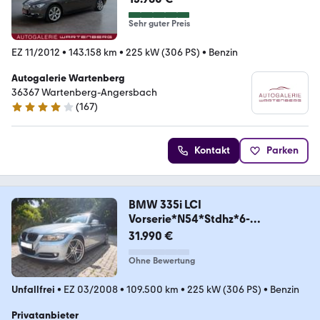
Sehr guter Preis
EZ 11/2012
•
143.158 km
•
225 kW (306 PS)
•
Benzin
Autogalerie Wartenberg
36367 Wartenberg-Angersbach
(
167
)
4.2 Sterne
Kontakt
Parken
BMW 335i LCI
Vorserie*N54*Stdhz*6-
G*SD*H&K*rar&voll*
31.990 €
Ohne Bewertung
Unfallfrei
•
EZ 03/2008
•
109.500 km
•
225 kW (306 PS)
•
Benzin
Privatanbieter