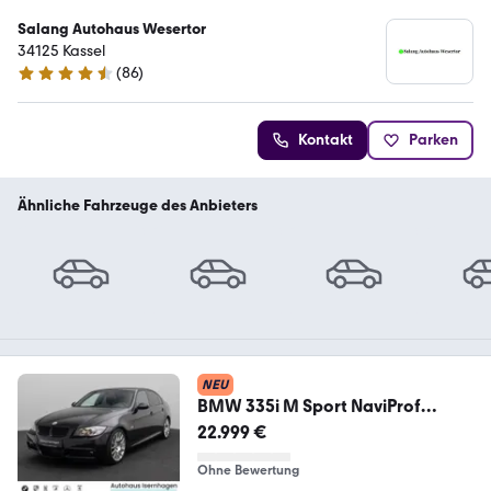
Salang Autohaus Wesertor
34125 Kassel
(
86
)
4.3 Sterne
Kontakt
Parken
Ähnliche Fahrzeuge des Anbieters
NEU
BMW 335i M Sport NaviProf
Xenon GSD HiFi TV Komfort
22.999 €
Ohne Bewertung