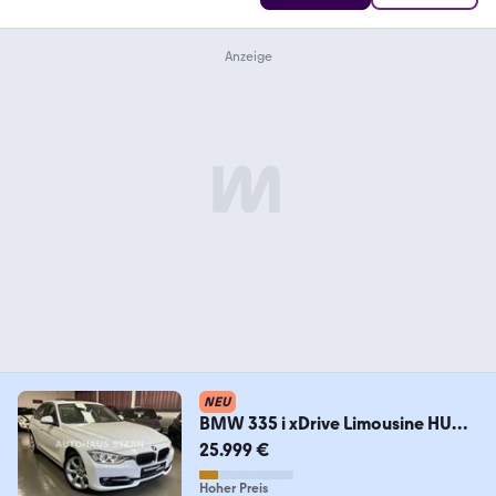
NEU
BMW 335 i xDrive Limousine HUD
Schiebedach Tempomat
25.999 €
Hoher Preis