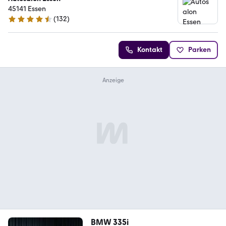
45141 Essen
(
132
)
4.4 Sterne
Kontakt
Parken
BMW 335i