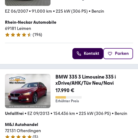
EZ 06/2007
•
91.000 km
•
225 kW (306 PS)
•
Benzin
Rhein-Neckar Automobile
69181 Leimen
(
196
)
4.4 Sterne
Kontakt
Parken
BMW 335 3 Limousine 335 i
xDrive/AHK/Tüv Neu/Navi
17.990 €
Erhöhter Preis
Unfallfrei
•
EZ 09/2013
•
154.436 km
•
225 kW (306 PS)
•
Benzin
M&J Autohandel
72131 Ofterdingen
(
5
)