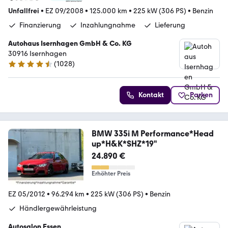
Unfallfrei
•
EZ 09/2008
•
125.000 km
•
225 kW (306 PS)
•
Benzin
Finanzierung
Inzahlungnahme
Lieferung
Autohaus Isernhagen GmbH & Co. KG
30916 Isernhagen
(
1028
)
4.5 Sterne
Kontakt
Parken
BMW 335i M Performance*Head
up*H&K*SHZ*19"
24.890 €
Erhöhter Preis
EZ 05/2012
•
96.294 km
•
225 kW (306 PS)
•
Benzin
Händlergewährleistung
Autosalon Essen