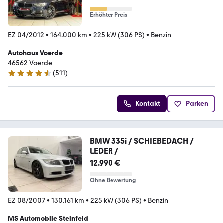
Erhöhter Preis
EZ 04/2012
•
164.000 km
•
225 kW (306 PS)
•
Benzin
Autohaus Voerde
46562 Voerde
(
511
)
4.5 Sterne
Kontakt
Parken
BMW 335i / SCHIEBEDACH /
LEDER /
12.990 €
Ohne Bewertung
EZ 08/2007
•
130.161 km
•
225 kW (306 PS)
•
Benzin
MS Automobile Steinfeld