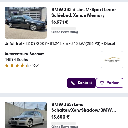
BMW 335 d Lim. M-Sport Leder
Schiebed. Xenon Memory
16.971 €
Ohne Bewertung
Unfallfrei
•
EZ 09/2007
•
81.248 km
•
210 kW (286 PS)
•
Diesel
Autozentrum-Bochum
44894 Bochum
(
163
)
4.7 Sterne
Kontakt
Parken
BMW 335i Limo
Schalter/Xen/Shadow/BMW
Historie/SR+WR
15.600 €
Ohne Bewertung