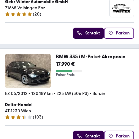
Gebr Winter Automobile GmbH
71665 Vaihingen Enz
(
20
)
5 Sterne
Kontakt
Parken
BMW 335 i M-Paket Akrapovic
17.990 €
Fairer Preis
EZ 05/2012
•
120.189 km
•
225 kW (306 PS)
•
Benzin
Delta-Handel
AT-1230 Wien
(
103
)
3.7 Sterne
Kontakt
Parken