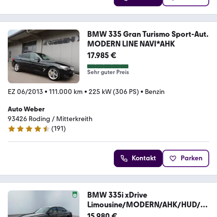
BMW 335 Gran Turismo Sport-Aut.
MODERN LINE NAVI*AHK
17.985 €
Sehr guter Preis
EZ 06/2013
•
111.000 km
•
225 kW (306 PS)
•
Benzin
Auto Weber
93426 Roding / Mitterkreith
(
191
)
4.5 Sterne
Kontakt
Parken
BMW 335i xDrive
Limousine/MODERN/AHK/HUD/S
HZ HINTEN/
15.980 €