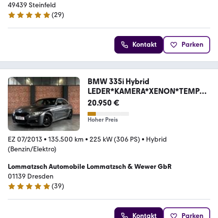
49439 Steinfeld
(
29
)
4.9 Sterne
Kontakt
Parken
BMW 335i Hybrid
LEDER*KAMERA*XENON*TEMPO
MAT
20.950 €
Hoher Preis
EZ 07/2013
•
135.500 km
•
225 kW (306 PS)
•
Hybrid
(Benzin/Elektro)
Lommatzsch Automobile Lommatzsch & Wewer GbR
01139 Dresden
(
39
)
5 Sterne
Kontakt
Parken