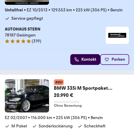
Unfallfrei
•
EZ 10/2013
•
129.553 km
•
225 kW (306 PS)
•
Benzin
Service gepflegt
AUTOHAUS STERN
78187 Geisingen
(
319
)
5 Sterne
Kontakt
Parken
NEU
BMW 335i M Sportpaket
Individual|2Hd|Nur 116tkm|GSHD
20.990 €
Ohne Bewertung
EZ 02/2007
•
116.000 km
•
225 kW (306 PS)
•
Benzin
M Paket
Sonderlackierung
Scheckheft