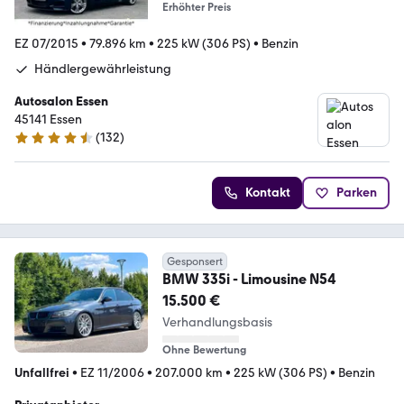
Erhöhter Preis
EZ 07/2015
•
79.896 km
•
225 kW (306 PS)
•
Benzin
Händlergewährleistung
Autosalon Essen
45141 Essen
(
132
)
4.4 Sterne
Kontakt
Parken
Gesponsert
BMW 335i - Limousine N54
15.500 €
Verhandlungsbasis
Ohne Bewertung
Unfallfrei
•
EZ 11/2006
•
207.000 km
•
225 kW (306 PS)
•
Benzin