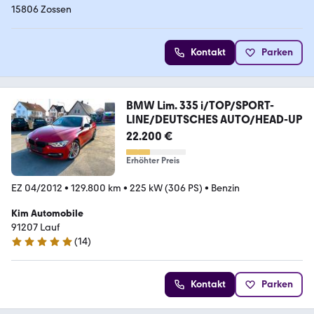
15806 Zossen
Kontakt
Parken
BMW Lim. 335 i/TOP/SPORT-
LINE/DEUTSCHES AUTO/HEAD-UP
22.200 €
Erhöhter Preis
EZ 04/2012
•
129.800 km
•
225 kW (306 PS)
•
Benzin
Kim Automobile
91207 Lauf
(
14
)
5 Sterne
Kontakt
Parken