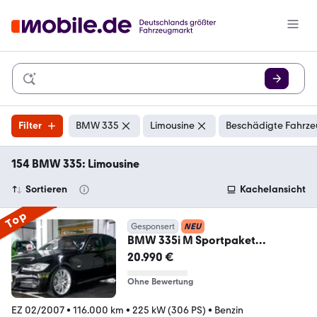
Filter
BMW 335
Limousine
Beschädigte Fahrze
154 BMW 335: Limousine
Sortieren
Kachelansicht
Top
Gesponsert
NEU
BMW 335i M Sportpaket
Individual|2Hd|Nur 116tkm|GSHD
20.990 €
Ohne Bewertung
EZ 02/2007
•
116.000 km
•
225 kW (306 PS)
•
Benzin