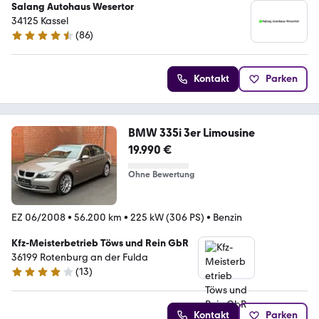
Salang Autohaus Wesertor
34125 Kassel
(
86
)
4.3 Sterne
Kontakt
Parken
BMW 335i 3er Limousine
19.990 €
Ohne Bewertung
EZ 06/2008
•
56.200 km
•
225 kW (306 PS)
•
Benzin
Kfz-Meisterbetrieb Töws und Rein GbR
36199 Rotenburg an der Fulda
(
13
)
4 Sterne
Kontakt
Parken