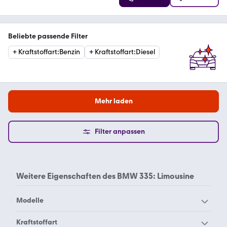
Beliebte passende Filter
+
Kraftstoffart
:
Benzin
+
Kraftstoffart
:
Diesel
Mehr laden
Filter anpassen
Weitere Eigenschaften des
BMW 335: Limousine
Modelle
BMW 114
BMW 116
Kraftstoffart