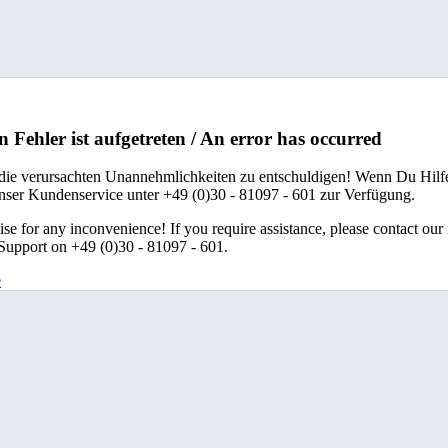
n Fehler ist aufgetreten / An error has occurred
 die verursachten Unannehmlichkeiten zu entschuldigen! Wenn Du Hilfe
unser Kundenservice unter +49 (0)30 - 81097 - 601 zur Verfügung.
se for any inconvenience! If you require assistance, please contact our
upport on +49 (0)30 - 81097 - 601.
e