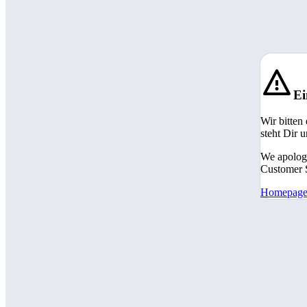
Ei
Wir bitten
steht Dir 
We apologi
Customer S
Homepag