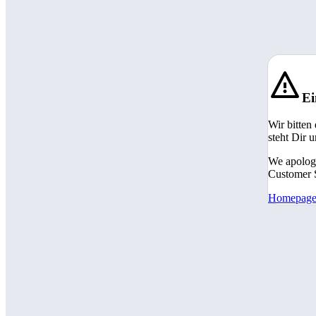
Ei
Wir bitten
steht Dir 
We apologi
Customer S
Homepag