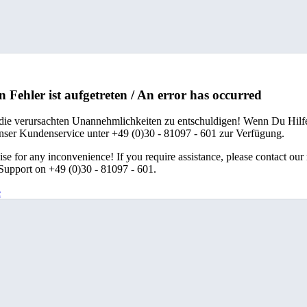
n Fehler ist aufgetreten / An error has occurred
 die verursachten Unannehmlichkeiten zu entschuldigen! Wenn Du Hilfe
unser Kundenservice unter +49 (0)30 - 81097 - 601 zur Verfügung.
se for any inconvenience! If you require assistance, please contact our
upport on +49 (0)30 - 81097 - 601.
e