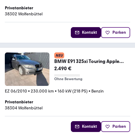
Privatanbieter
38302 Wolfenbüttel
Kontakt
Parken
NEU
BMW E91 325xi Touring Apple
CarPlay St...
2.490 €
Ohne Bewertung
EZ 06/2010
•
230.000 km
•
160 kW (218 PS)
•
Benzin
Privatanbieter
38304 Wolfenbüttel
Kontakt
Parken