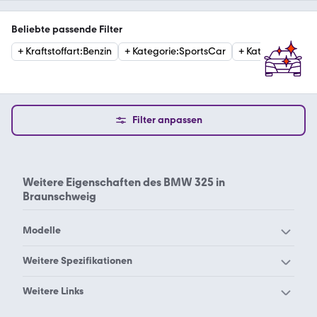
Beliebte passende Filter
+
Kraftstoffart
:
Benzin
+
Kategorie
:
SportsCar
+
Kategorie
:
Cabr
Filter anpassen
Weitere Eigenschaften des
BMW 325 in
Braunschweig
Modelle
BMW 114
BMW 116
Weitere Spezifikationen
BMW 118
BMW 120
BMW 325 Aachen
BMW 325 Augsburg
Weitere Links
BMW 123
BMW 125
BMW 325 Berlin
BMW 325 Bielefeld