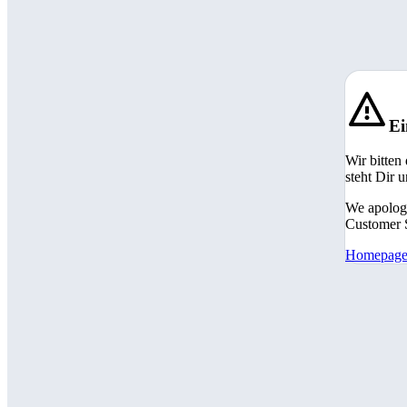
Ei
Wir bitten
steht Dir 
We apologi
Customer S
Homepag