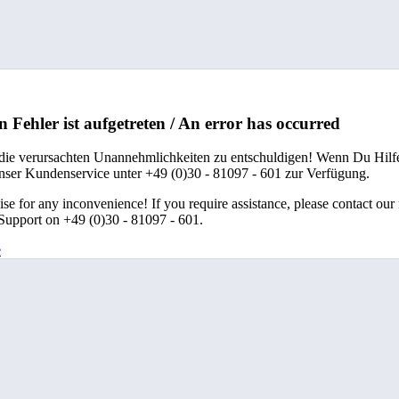
n Fehler ist aufgetreten / An error has occurred
 die verursachten Unannehmlichkeiten zu entschuldigen! Wenn Du Hilfe
unser Kundenservice unter +49 (0)30 - 81097 - 601 zur Verfügung.
se for any inconvenience! If you require assistance, please contact our
upport on +49 (0)30 - 81097 - 601.
e