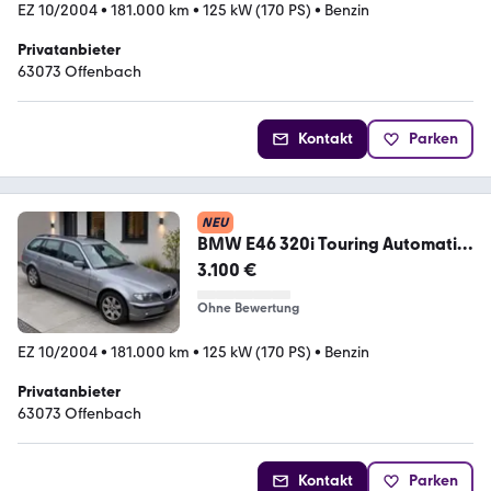
EZ 10/2004
•
181.000 km
•
125 kW (170 PS)
•
Benzin
Privatanbieter
63073 Offenbach
Kontakt
Parken
NEU
BMW E46 320i Touring Automatik
-Klima-Tüv ...
3.100 €
Ohne Bewertung
EZ 10/2004
•
181.000 km
•
125 kW (170 PS)
•
Benzin
Privatanbieter
63073 Offenbach
Kontakt
Parken