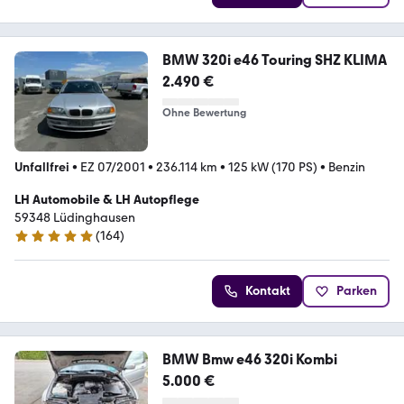
BMW 320i e46 Touring SHZ KLIMA
2.490 €
Ohne Bewertung
Unfallfrei
•
EZ 07/2001
•
236.114 km
•
125 kW (170 PS)
•
Benzin
LH Automobile & LH Autopflege
59348 Lüdinghausen
(
164
)
4.8 Sterne
Kontakt
Parken
BMW Bmw e46 320i Kombi
5.000 €