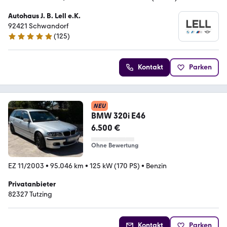
Autohaus J. B. Lell e.K.
92421 Schwandorf
(
125
)
4.8 Sterne
Kontakt
Parken
NEU
BMW 320i E46
6.500 €
Ohne Bewertung
EZ 11/2003
•
95.046 km
•
125 kW (170 PS)
•
Benzin
Privatanbieter
82327 Tutzing
Kontakt
Parken