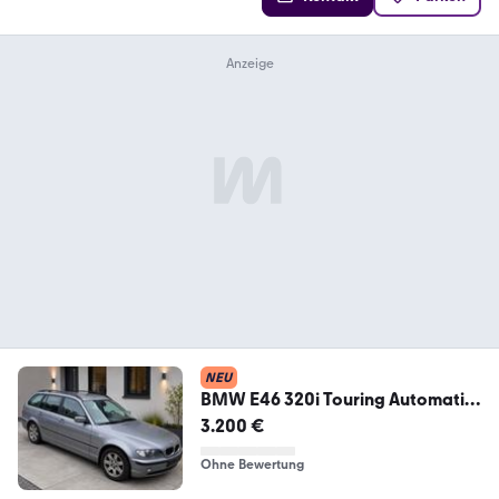
NEU
BMW E46 320i Touring Automatik
-Klima-Tüv ...
3.200 €
Ohne Bewertung