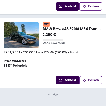
Kontakt
Parken
NEU
BMW Bmw e46 320iA M54 Touring
Saphire Schwarz ...
2.200 €
Ohne Bewertung
EZ 11/2001
•
210.000 km
•
125 kW (170 PS)
•
Benzin
Privatanbieter
85131 Pollenfeld
Kontakt
Parken