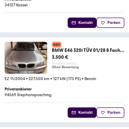
34127 Kassel
Kontakt
Parken
NEU
BMW E46 320i TÜV 01/28 8 Fach
bereift
3.500 €
Ohne Bewertung
EZ 11/2004
•
227.500 km
•
127 kW (173 PS)
•
Benzin
Privatanbieter
94569 Stephansposching
Kontakt
Parken