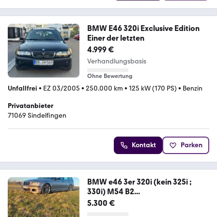
BMW E46 320i Exclusive Edition
Einer der letzten
4.999 €
Verhandlungsbasis
Ohne Bewertung
Unfallfrei
•
EZ 03/2005
•
250.000 km
•
125 kW (170 PS)
•
Benzin
Privatanbieter
71069 Sindelfingen
Kontakt
Parken
BMW e46 3er 320i (kein 325i ;
330i) M54 B2...
5.300 €