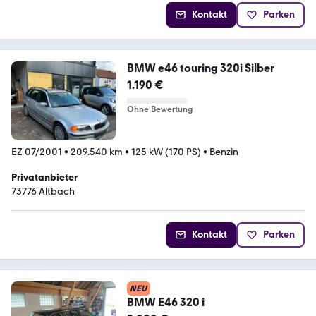
Kontakt
Parken
BMW e46 touring 320i Silber
1.190 €
Ohne Bewertung
EZ 07/2001
•
209.540 km
•
125 kW (170 PS)
•
Benzin
Privatanbieter
73776 Altbach
Kontakt
Parken
NEU
BMW E46 320 i