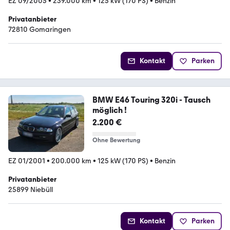
EZ 09/2005
•
239.000 km
•
125 kW (170 PS)
•
Benzin
Privatanbieter
72810 Gomaringen
Kontakt
Parken
BMW E46 Touring 320i - Tausch
möglich !
2.200 €
Ohne Bewertung
EZ 01/2001
•
200.000 km
•
125 kW (170 PS)
•
Benzin
Privatanbieter
25899 Niebüll
Kontakt
Parken