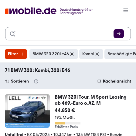
Filter
BMW 320 320i e46
Kombi
Beschädigte F
71 BMW 320: Kombi, 320i E46
Sortieren
Kachelansicht
BMW 320i Tour. M Sport Leasing
ab 469.-Euro o.AZ. M
44.850 €
19% MwSt.
Erhöhter Preis
Unfallfrei
•
EZ 05/2025
•
10.347 km
•
135 kW (184 PS)
•
Benzin