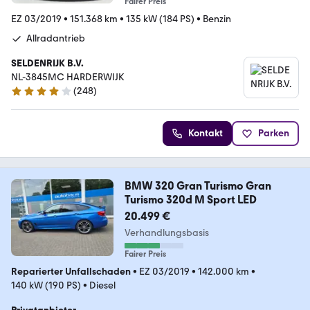
Fairer Preis
EZ 03/2019
•
151.368 km
•
135 kW (184 PS)
•
Benzin
Allradantrieb
SELDENRIJK B.V.
NL-3845MC HARDERWIJK
(
248
)
3.9 Sterne
Kontakt
Parken
BMW 320 Gran Turismo Gran
Turismo 320d M Sport LED
20.499 €
Verhandlungsbasis
Fairer Preis
Reparierter Unfallschaden
•
EZ 03/2019
•
142.000 km
•
140 kW (190 PS)
•
Diesel