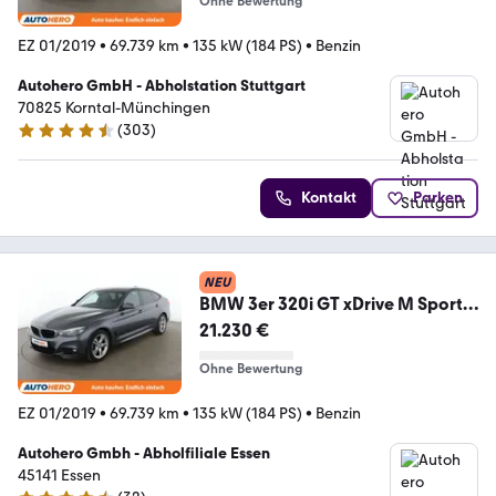
Ohne Bewertung
EZ 01/2019
•
69.739 km
•
135 kW (184 PS)
•
Benzin
Autohero GmbH - Abholstation Stuttgart
70825 Korntal-Münchingen
(
303
)
4.4 Sterne
Kontakt
Parken
NEU
BMW 3er 320i GT xDrive M Sport
Aut.*NAVI*PDC*
21.230 €
Ohne Bewertung
EZ 01/2019
•
69.739 km
•
135 kW (184 PS)
•
Benzin
Autohero Gmbh - Abholfiliale Essen
45141 Essen