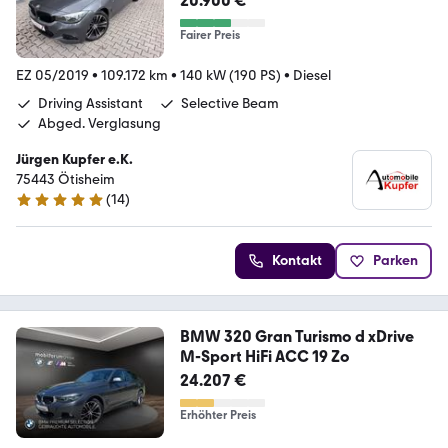
20.900 €
Fairer Preis
EZ 05/2019
•
109.172 km
•
140 kW (190 PS)
•
Diesel
Driving Assistant
Selective Beam
Abged. Verglasung
Jürgen Kupfer e.K.
75443 Ötisheim
(
14
)
5 Sterne
Kontakt
Parken
BMW 320 Gran Turismo d xDrive
M-Sport HiFi ACC 19 Zo
24.207 €
Erhöhter Preis