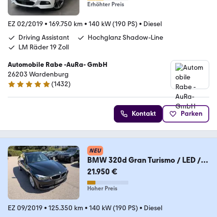
Erhöhter Preis
EZ 02/2019
•
169.750 km
•
140 kW (190 PS)
•
Diesel
Driving Assistant
Hochglanz Shadow-Line
LM Räder 19 Zoll
Automobile Rabe -AuRa- GmbH
26203 Wardenburg
(
1432
)
4.9 Sterne
Kontakt
Parken
NEU
BMW 320d Gran Turismo / LED /
ACC / EL-SITZE / HIFI
21.950 €
Hoher Preis
EZ 09/2019
•
125.350 km
•
140 kW (190 PS)
•
Diesel