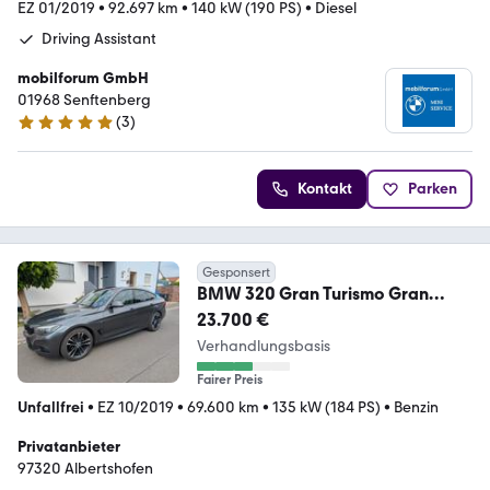
EZ 01/2019
•
92.697 km
•
140 kW (190 PS)
•
Diesel
Driving Assistant
mobilforum GmbH
01968 Senftenberg
(
3
)
5 Sterne
Kontakt
Parken
Gesponsert
BMW 320 Gran Turismo Gran
Turismo 320i xDrive M ...
23.700 €
Verhandlungsbasis
Fairer Preis
Unfallfrei
•
EZ 10/2019
•
69.600 km
•
135 kW (184 PS)
•
Benzin
Privatanbieter
97320 Albertshofen