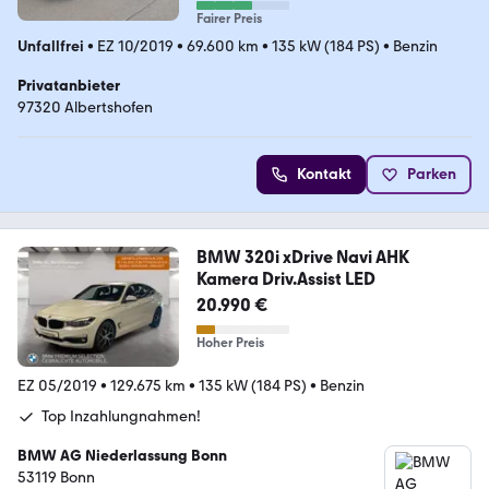
Fairer Preis
Unfallfrei
•
EZ 10/2019
•
69.600 km
•
135 kW (184 PS)
•
Benzin
Privatanbieter
97320 Albertshofen
Kontakt
Parken
BMW 320i xDrive Navi AHK
Kamera Driv.Assist LED
20.990 €
Hoher Preis
EZ 05/2019
•
129.675 km
•
135 kW (184 PS)
•
Benzin
Top Inzahlungnahmen!
BMW AG Niederlassung Bonn
53119 Bonn