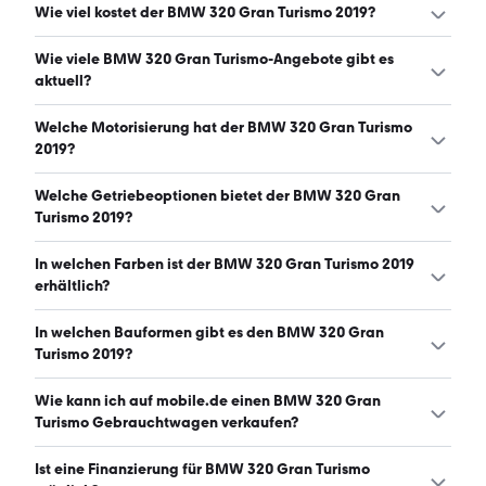
Wie viel kostet der BMW 320 Gran Turismo 2019?
Ein guter Preis für einen BMW 320 Gran Turismo 2019 liegt
Wie viele BMW 320 Gran Turismo-Angebote gibt es
zwischen 18.867 € und 21.610 €. (Stand: 7.8.2026)
aktuell?
Es gibt insgesamt 36 BMW 320 Gran Turismo bei
Welche Motorisierung hat der BMW 320 Gran Turismo
mobile.de, davon 36 Gebraucht- und 0 Neuwagen.
2019?
(Stand: 7.8.2026)
Der BMW 320 Gran Turismo 2019 hat Leistungen zwischen
Welche Getriebeoptionen bietet der BMW 320 Gran
184 und 190 PS. (Stand: 7.8.2026)
Turismo 2019?
Der BMW 320 Gran Turismo 2019 ist mit automatischem
In welchen Farben ist der BMW 320 Gran Turismo 2019
Getriebe erhältlich. (Stand: 7.8.2026)
erhältlich?
Den BMW 320 Gran Turismo 2019 gibt es in folgenden
In welchen Bauformen gibt es den BMW 320 Gran
Farben: grau, schwarz, weiß und blau. Die häufigste
Turismo 2019?
Farbe ist grau. (Stand: 7.8.2026)
Den BMW 320 Gran Turismo 2019 gibt es in folgenden
Wie kann ich auf mobile.de einen BMW 320 Gran
Bauformen: Limousine. (Stand: 7.8.2026)
Turismo Gebrauchtwagen verkaufen?
Alle Informationen zum Verkauf an mobile.de-
Ist eine Finanzierung für BMW 320 Gran Turismo