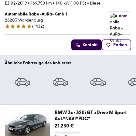
EZ 02/2019
•
169.750 km
•
140 kW (190 PS)
•
Diesel
Automobile Rabe -AuRa- GmbH
26203 Wardenburg
(
1432
)
4.9 Sterne
Kontakt
Parken
Ähnliche Fahrzeuge des Anbieters
BMW 3er 320i GT xDrive M Sport
Aut.*NAVI*PDC*
21.230 €