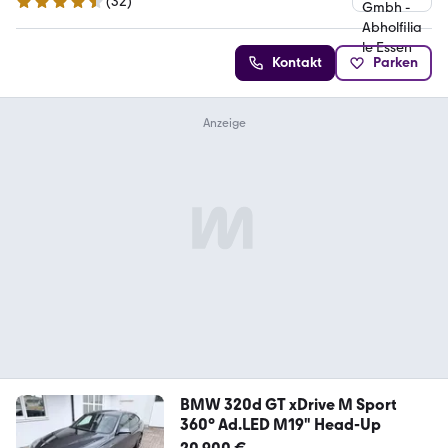
(
32
)
4.7 Sterne
Kontakt
Parken
BMW 320d GT xDrive M Sport
360° Ad.LED M19" Head-Up