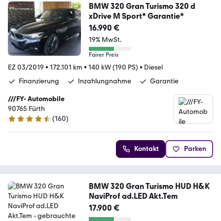
BMW 320 Gran Turismo 320 d
xDrive M Sport* Garantie*
16.990 €
19% MwSt.
Fairer Preis
EZ 03/2019
•
172.101 km
•
140 kW (190 PS)
•
Diesel
Finanzierung
Inzahlungnahme
Garantie
///FY- Automobile
90765 Fürth
(
160
)
4.3 Sterne
Kontakt
Parken
BMW 320 Gran Turismo HUD H&K
NaviProf ad.LED Akt.Tem
17.900 €