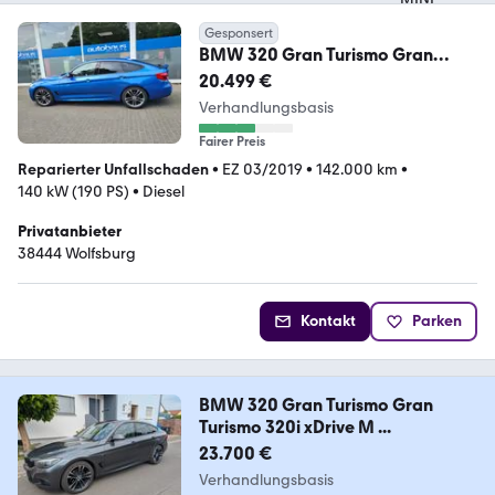
Gesponsert
BMW 320 Gran Turismo Gran
Turismo 320d M Sport LED
20.499 €
Verhandlungsbasis
Fairer Preis
Reparierter Unfallschaden
•
EZ 03/2019
•
142.000 km
•
140 kW (190 PS)
•
Diesel
Privatanbieter
38444 Wolfsburg
Kontakt
Parken
BMW 320 Gran Turismo Gran
Turismo 320i xDrive M ...
23.700 €
Verhandlungsbasis