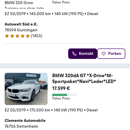
Fairer Preis
EZ 02/2019
•
143.000 km
•
140 kW (190 PS)
•
Diesel
Autowelt Süd e.K.
78594 Gunningen
(
1453
)
4.9 Sterne
Kontakt
Parken
BMW 320dA GT *X-Drive*M-
Sportpaket*Navi*Leder*LED*
17.599 €
Fairer Preis
EZ 02/2019
•
175.500 km
•
140 kW (190 PS)
•
Diesel
Clemente Automobile
76706 Dettenheim