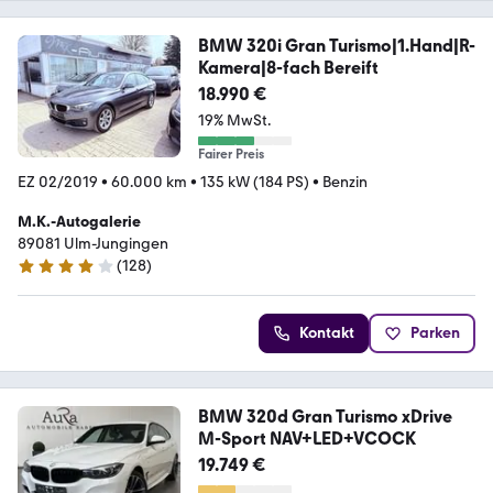
BMW 320i Gran Turismo|1.Hand|R-
Kamera|8-fach Bereift
18.990 €
19% MwSt.
Fairer Preis
EZ 02/2019
•
60.000 km
•
135 kW (184 PS)
•
Benzin
M.K.-Autogalerie
89081 Ulm-Jungingen
(
128
)
4.2 Sterne
Kontakt
Parken
BMW 320d Gran Turismo xDrive
M-Sport NAV+LED+VCOCK
19.749 €