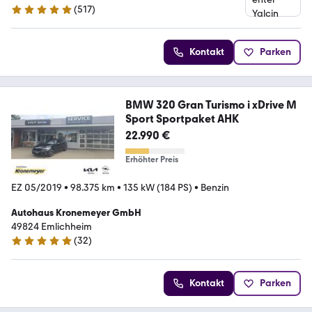
(
517
)
4.9 Sterne
Kontakt
Parken
BMW 320 Gran Turismo i xDrive M
Sport Sportpaket AHK
22.990 €
Erhöhter Preis
EZ 05/2019
•
98.375 km
•
135 kW (184 PS)
•
Benzin
Autohaus Kronemeyer GmbH
49824 Emlichheim
(
32
)
5 Sterne
Kontakt
Parken