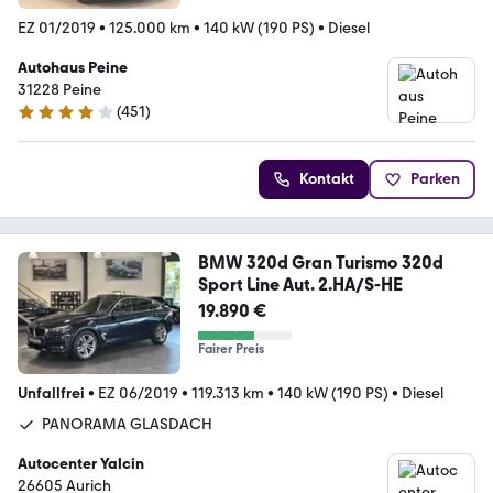
EZ 01/2019
•
125.000 km
•
140 kW (190 PS)
•
Diesel
Autohaus Peine
31228 Peine
(
451
)
4.1 Sterne
Kontakt
Parken
BMW 320d Gran Turismo 320d
Sport Line Aut. 2.HA/S-HE
19.890 €
Fairer Preis
Unfallfrei
•
EZ 06/2019
•
119.313 km
•
140 kW (190 PS)
•
Diesel
PANORAMA GLASDACH
Autocenter Yalcin
26605 Aurich