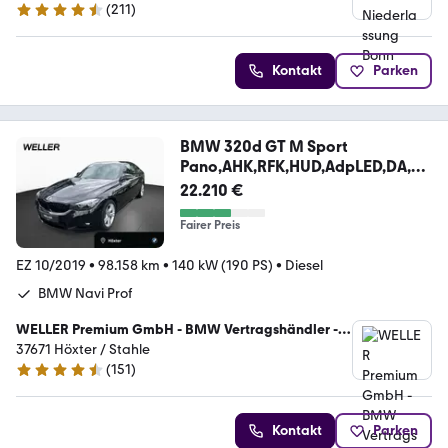
(
211
)
4.5 Sterne
Kontakt
Parken
BMW 320d GT M Sport
Pano,AHK,RFK,HUD,AdpLED,DA,Hi
Fi
22.210 €
Fairer Preis
EZ 10/2019
•
98.158 km
•
140 kW (190 PS)
•
Diesel
BMW Navi Prof
WELLER Premium GmbH - BMW Vertragshändler -
MINI Servicebetrieb
37671 Höxter / Stahle
(
151
)
4.5 Sterne
Kontakt
Parken