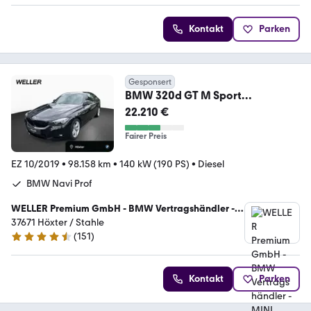
Kontakt
Parken
Gesponsert
BMW 320d GT M Sport
Pano,AHK,RFK,HUD,AdpLED,DA,Hi
22.210 €
Fi
Fairer Preis
EZ 10/2019
•
98.158 km
•
140 kW (190 PS)
•
Diesel
BMW Navi Prof
WELLER Premium GmbH - BMW Vertragshändler -
MINI Servicebetrieb
37671 Höxter / Stahle
(
151
)
4.5 Sterne
Kontakt
Parken