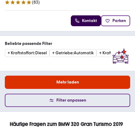
(
83
)
4.8 Sterne
Kontakt
Parken
Beliebte passende Filter
+
Kraftstoffart
:
Diesel
+
Getriebe
:
Automatik
+
Kraftstoffart
:
Ben
Mehr laden
Filter anpassen
Häufige Fragen zum BMW 320 Gran Turismo 2019