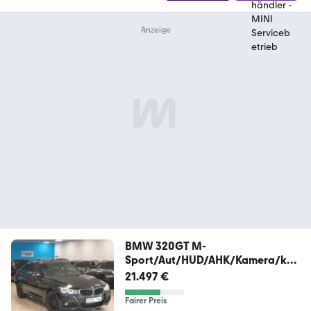
BMW 320GT M-
Sport/Aut/HUD/AHK/Kamera/key
LessGo
21.497 €
Fairer Preis