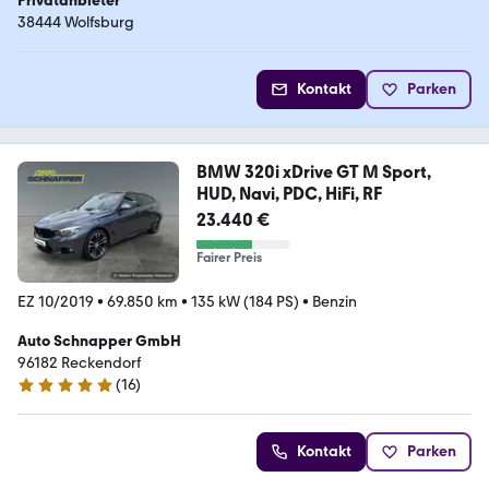
Privatanbieter
38444 Wolfsburg
Kontakt
Parken
BMW 320i xDrive GT M Sport,
HUD, Navi, PDC, HiFi, RF
23.440 €
Fairer Preis
EZ 10/2019
•
69.850 km
•
135 kW (184 PS)
•
Benzin
Auto Schnapper GmbH
96182 Reckendorf
(
16
)
4.8 Sterne
Kontakt
Parken