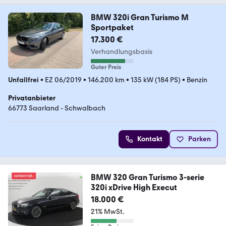
BMW 320i Gran Turismo M
Sportpaket
17.300 €
Verhandlungsbasis
Guter Preis
Unfallfrei
•
EZ 06/2019
•
146.200 km
•
135 kW (184 PS)
•
Benzin
Privatanbieter
66773 Saarland - Schwalbach
Kontakt
Parken
BMW 320 Gran Turismo 3-serie
320i xDrive High Execut
18.000 €
21% MwSt.