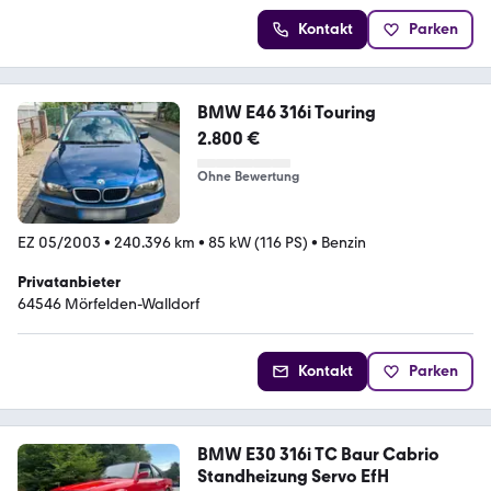
Kontakt
Parken
BMW E46 316i Touring
2.800 €
Ohne Bewertung
EZ 05/2003
•
240.396 km
•
85 kW (116 PS)
•
Benzin
Privatanbieter
64546 Mörfelden-Walldorf
Kontakt
Parken
BMW E30 316i TC Baur Cabrio
Standheizung Servo EfH