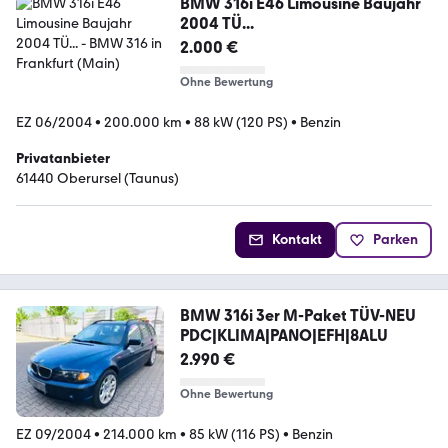
BMW 316i E46 Limousine Baujahr
2004 TÜ...
2.000 €
Ohne Bewertung
EZ 06/2004
•
200.000 km
•
88 kW (120 PS)
•
Benzin
Privatanbieter
61440 Oberursel (Taunus)
Kontakt
Parken
BMW 316i 3er M-Paket TÜV-NEU
PDC|KLIMA|PANO|EFH|8ALU
2.990 €
Ohne Bewertung
EZ 09/2004
•
214.000 km
•
85 kW (116 PS)
•
Benzin