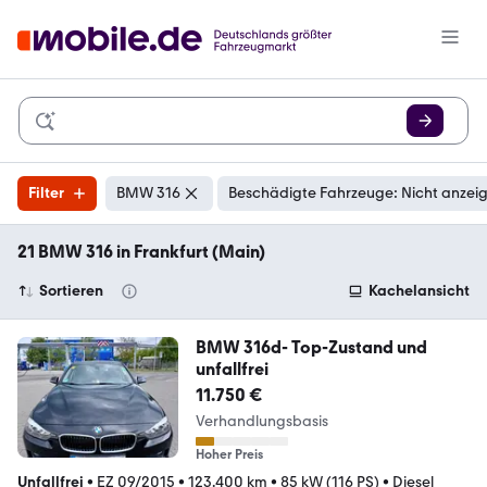
Filter
BMW 316
Beschädigte Fahrzeuge: Nicht anzei
21 BMW 316 in Frankfurt (Main)
Sortieren
Kachelansicht
BMW 316d- Top-Zustand und
unfallfrei
11.750 €
Verhandlungsbasis
Hoher Preis
Unfallfrei
•
EZ 09/2015
•
123.400 km
•
85 kW (116 PS)
•
Diesel