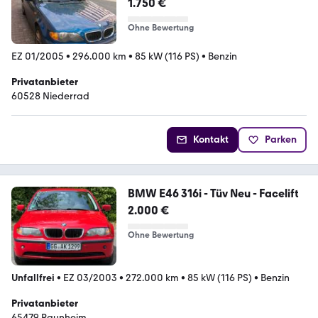
1.750 €
Ohne Bewertung
EZ 01/2005
•
296.000 km
•
85 kW (116 PS)
•
Benzin
Privatanbieter
60528 Niederrad
Kontakt
Parken
BMW E46 316i - Tüv Neu - Facelift
2.000 €
Ohne Bewertung
Unfallfrei
•
EZ 03/2003
•
272.000 km
•
85 kW (116 PS)
•
Benzin
Privatanbieter
65479 Raunheim