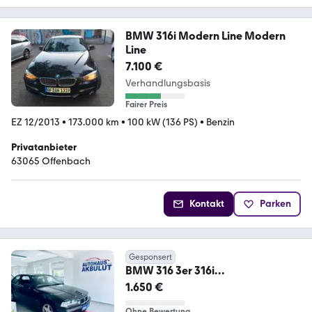
BMW 316i Modern Line Modern
Line
7.100 €
Verhandlungsbasis
Fairer Preis
EZ 12/2013
•
173.000 km
•
100 kW (136 PS)
•
Benzin
Privatanbieter
63065 Offenbach
Kontakt
Parken
Gesponsert
BMW 316 3er 316i
compact*AHK+Tüv 05.2028
1.650 €
Ohne Bewertung