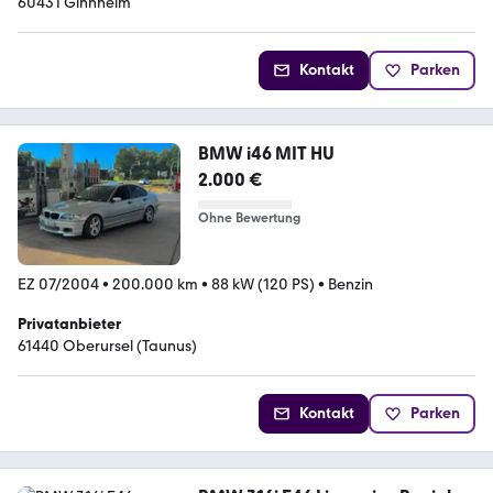
60431 Ginnheim
Kontakt
Parken
BMW i46 MIT HU
2.000 €
Ohne Bewertung
EZ 07/2004
•
200.000 km
•
88 kW (120 PS)
•
Benzin
Privatanbieter
61440 Oberursel (Taunus)
Kontakt
Parken