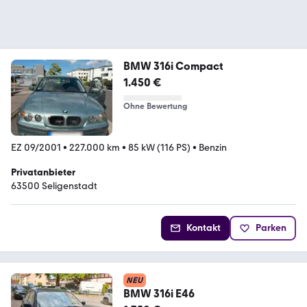
BMW 316i Compact
1.450 €
Ohne Bewertung
EZ 09/2001
•
227.000 km
•
85 kW (116 PS)
•
Benzin
Privatanbieter
63500 Seligenstadt
Kontakt
Parken
NEU
BMW 316i E46