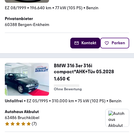
EZ 08/1999
•
196.640 km
•
77 kW (105 PS)
•
Benzin
Privatanbieter
60388 Bergen-Enkheim
Kontakt
Parken
BMW 316 3er 316i
compact*AHK+Tüv 05.2028
1.650 €
Ohne Bewertung
Unfallfrei
•
EZ 05/1995
•
310.000 km
•
75 kW (102 PS)
•
Benzin
Autohaus Akbulut
63486 Bruchköbel
(
7
)
4.8 Sterne