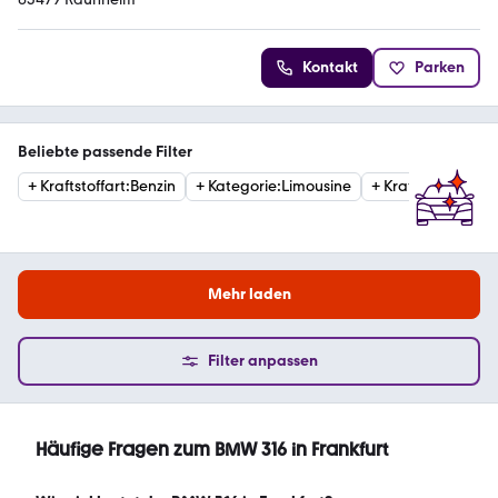
Kontakt
Parken
Beliebte passende Filter
+
Kraftstoffart
:
Benzin
+
Kategorie
:
Limousine
+
Kraftstoffart
:
Die
Mehr laden
Filter anpassen
Häufige Fragen zum BMW 316 in Frankfurt