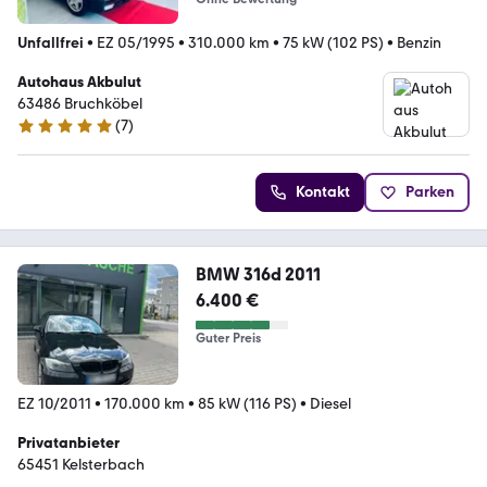
Unfallfrei
•
EZ 05/1995
•
310.000 km
•
75 kW (102 PS)
•
Benzin
Autohaus Akbulut
63486 Bruchköbel
(
7
)
4.8 Sterne
Kontakt
Parken
BMW 316d 2011
6.400 €
Guter Preis
EZ 10/2011
•
170.000 km
•
85 kW (116 PS)
•
Diesel
Privatanbieter
65451 Kelsterbach