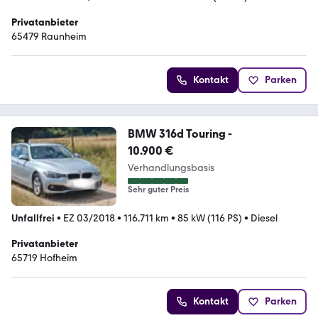
Privatanbieter
65479 Raunheim
Kontakt
Parken
BMW 316d Touring -
10.900 €
Verhandlungsbasis
Sehr guter Preis
Unfallfrei
•
EZ 03/2018
•
116.711 km
•
85 kW (116 PS)
•
Diesel
Privatanbieter
65719 Hofheim
Kontakt
Parken