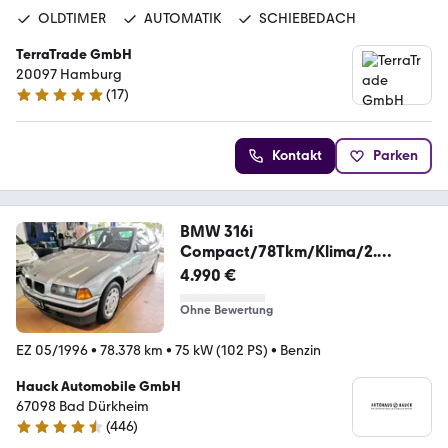
OLDTIMER
AUTOMATIK
SCHIEBEDACH
TerraTrade GmbH
20097 Hamburg
(
17
)
4.8 Sterne
Kontakt
Parken
BMW 316i
Compact/78Tkm/Klima/2.
Hand/Autom/PDC/
4.990 €
Ohne Bewertung
EZ 05/1996
•
78.378 km
•
75 kW (102 PS)
•
Benzin
Hauck Automobile GmbH
67098 Bad Dürkheim
(
446
)
4.4 Sterne