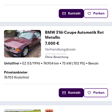
Kontakt
Parken
BMW 316i Coupe Automatik Rot
Metallic
7.000 €
Verhandlungsbasis
Ohne Bewertung
Unfallfrei
•
EZ 03/1996
•
74.904 km
•
75 kW (102 PS)
•
Benzin
Privatanbieter
76703 Kraichtal
Kontakt
Parken
NEU