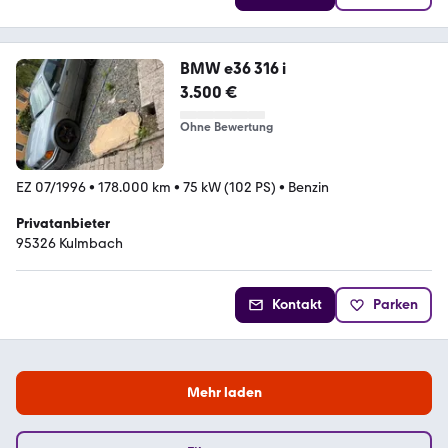
BMW e36 316 i
3.500 €
Ohne Bewertung
EZ 07/1996
•
178.000 km
•
75 kW (102 PS)
•
Benzin
Privatanbieter
95326 Kulmbach
Kontakt
Parken
Mehr laden