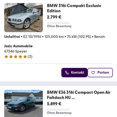
BMW 316i Compakt Exclusiv
Edition
2.799 €
Ohne Bewertung
Unfallfrei
•
EZ 10/1996
•
125.000 km
•
75 kW (102 PS)
•
Benzin
Jozic Automobile
67346 Speyer
(
3
)
5 Sterne
Kontakt
Parken
BMW E36 316i Compact Open Air
Faltdach HU ...
5.899 €
Ohne Bewertung