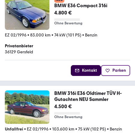
BMW E36 Compact 316i
4.800 €
Ohne Bewertung
EZ 02/1996
•
83.000 km
•
74 kW (101 PS)
•
Benzin
Privatanbieter
36129 Gersfeld
Kontakt
Parken
BMW 316i E36 Oldtimer TÜV H-
Gutachten NEU Sammler
4.500 €
Ohne Bewertung
Unfallfrei
•
EZ 02/1996
•
103.600 km
•
75 kW (102 PS)
•
Benzin