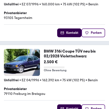
Unfallfrei
•
EZ 07/1996
•
160.000 km
•
75 kW (102 PS)
•
Benzin
Privatanbieter
93105 Tegernheim
Kontakt
Parken
BMW 316i Coupe TÜV neu bis
02/2028 Violettschwarz
2.500 €
Ohne Bewertung
Unfallfrei
•
EZ 04/1996
•
162.392 km
•
75 kW (102 PS)
•
Benzin
Privatanbieter
79110 Freiburg im Breisgau
Kontakt
Parken