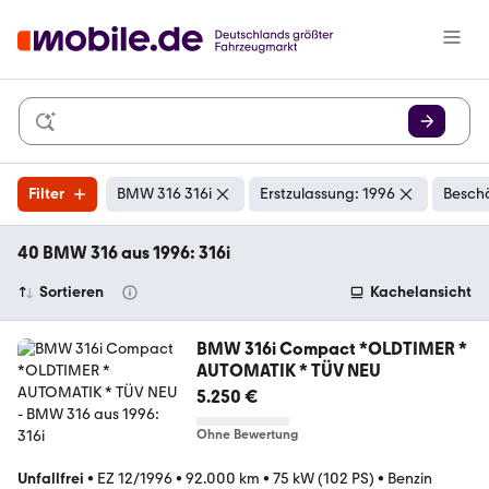
Filter
BMW 316 316i
Erstzulassung: 1996
Beschä
40 BMW 316 aus 1996: 316i
Sortieren
Kachelansicht
BMW 316i Compact *OLDTIMER *
AUTOMATIK * TÜV NEU
5.250 €
Ohne Bewertung
Unfallfrei
•
EZ 12/1996
•
92.000 km
•
75 kW (102 PS)
•
Benzin