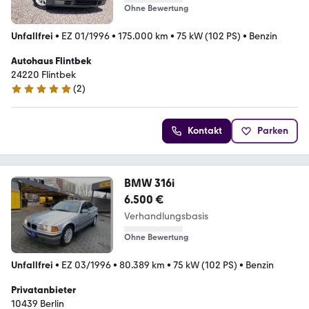
Ohne Bewertung
Unfallfrei
•
EZ 01/1996
•
175.000 km
•
75 kW (102 PS)
•
Benzin
Autohaus Flintbek
24220 Flintbek
(
2
)
5 Sterne
Kontakt
Parken
BMW 316i
6.500 €
Verhandlungsbasis
Ohne Bewertung
Unfallfrei
•
EZ 03/1996
•
80.389 km
•
75 kW (102 PS)
•
Benzin
Privatanbieter
10439 Berlin