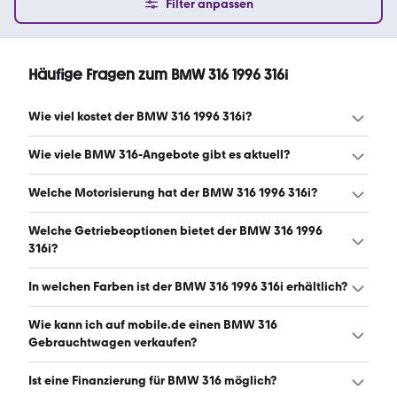
Filter anpassen
Häufige Fragen zum BMW 316 1996 316i
Wie viel kostet der BMW 316 1996 316i?
Ein guter Preis für einen BMW 316 1996 316i liegt zwischen
Wie viele BMW 316-Angebote gibt es aktuell?
1.700 € und 4.992 €. (Stand: 6.8.2026)
Es gibt insgesamt 40 BMW 316 bei mobile.de, davon 40
Welche Motorisierung hat der BMW 316 1996 316i?
Gebraucht- und 0 Neuwagen. (Stand: 6.8.2026)
Der BMW 316 1996 316i hat Leistungen zwischen 101 und
Welche Getriebeoptionen bietet der BMW 316 1996
102 PS. (Stand: 6.8.2026)
316i?
Der BMW 316 1996 316i ist mit manuellem und
In welchen Farben ist der BMW 316 1996 316i erhältlich?
automatischem Getriebe erhältlich. (Stand: 6.8.2026)
Den BMW 316 1996 316i gibt es in folgenden Farben: rot,
Wie kann ich auf mobile.de einen BMW 316
blau, grau, lila, schwarz, grün und silber. Die häufigste
Gebrauchtwagen verkaufen?
Farbe ist rot. (Stand: 6.8.2026)
Alle Informationen zum Verkauf an mobile.de-
Ist eine Finanzierung für BMW 316 möglich?
Ankaufstationen oder per Inserat auf mobile.de gibt es