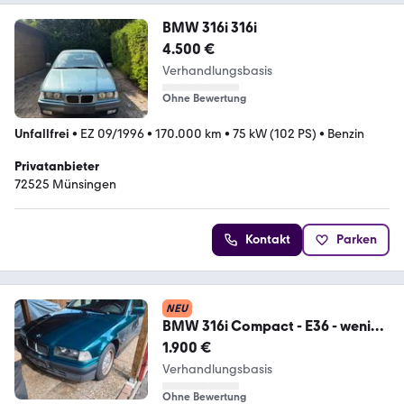
BMW 316i 316i
4.500 €
Verhandlungsbasis
Ohne Bewertung
Unfallfrei
•
EZ 09/1996
•
170.000 km
•
75 kW (102 PS)
•
Benzin
Privatanbieter
72525 Münsingen
Kontakt
Parken
NEU
BMW 316i Compact - E36 - wenig
Kilometer
1.900 €
Verhandlungsbasis
Ohne Bewertung