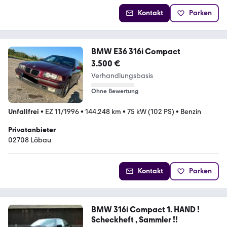
Kontakt
Parken
BMW E36 316i Compact
3.500 €
Verhandlungsbasis
Ohne Bewertung
Unfallfrei
•
EZ 11/1996
•
144.248 km
•
75 kW (102 PS)
•
Benzin
Privatanbieter
02708 Löbau
Kontakt
Parken
BMW 316i Compact 1. HAND !
Scheckheft , Sammler !!