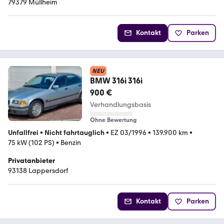
79379 Müllheim
Kontakt
Parken
NEU
BMW 316i 316i
900 €
Verhandlungsbasis
Ohne Bewertung
Unfallfrei
•
Nicht fahrtauglich
•
EZ 03/1996
•
139.900 km
•
75 kW (102 PS)
•
Benzin
Privatanbieter
93138 Lappersdorf
Kontakt
Parken