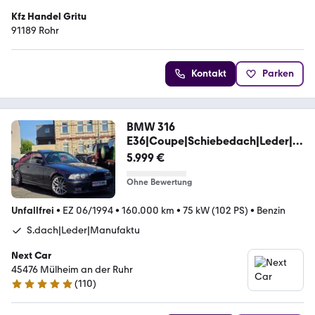
Kfz Handel Gritu
91189 Rohr
Kontakt
Parken
BMW 316
E36|Coupe|Schiebedach|Leder|Al
ufelgen
5.999 €
Ohne Bewertung
Unfallfrei
•
EZ 06/1994
•
160.000 km
•
75 kW (102 PS)
•
Benzin
S.dach|Leder|Manufaktu
Next Car
45476 Mülheim an der Ruhr
(
110
)
4.9 Sterne