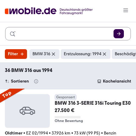
Filter
BMW 316
Erstzulassung: 1994
Beschädigt
36 BMW 316 aus 1994
Sortieren
Kachelansicht
Top
Gesponsert
BMW 316 3-SERIE 316i Touring E30
27.500 €
Ohne Bewertung
Oldtimer
•
EZ 02/1994
•
37.926 km
•
73 kW (99 PS)
•
Benzin