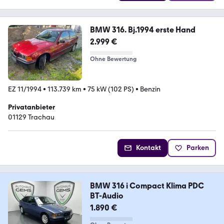
BMW 316. Bj.1994 erste Hand
2.999 €
Ohne Bewertung
EZ 11/1994
•
113.739 km
•
75 kW (102 PS)
•
Benzin
Privatanbieter
01129 Trachau
Kontakt
Parken
BMW 316 i Compact Klima PDC
BT-Audio
1.890 €