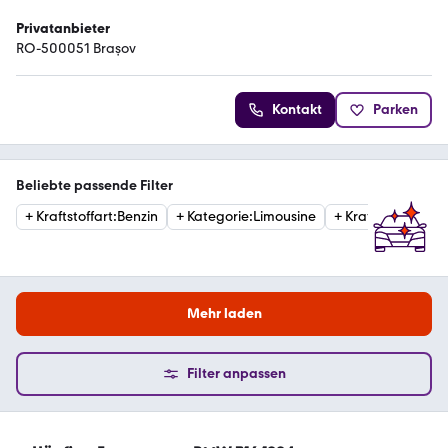
Privatanbieter
RO-500051 Brașov
Kontakt
Parken
Beliebte passende Filter
+
Kraftstoffart
:
Benzin
+
Kategorie
:
Limousine
+
Kraftstoffart
:
Die
Mehr laden
Filter anpassen