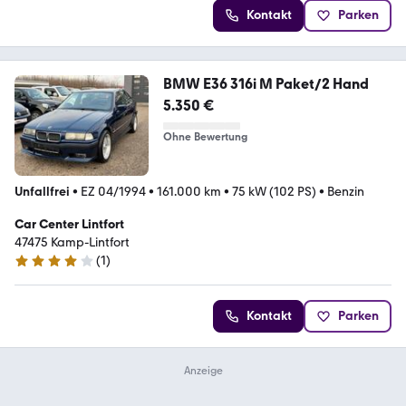
Kontakt
Parken
BMW E36 316i M Paket/2 Hand
5.350 €
Ohne Bewertung
Unfallfrei
•
EZ 04/1994
•
161.000 km
•
75 kW (102 PS)
•
Benzin
Car Center Lintfort
47475 Kamp-Lintfort
(
1
)
4 Sterne
Kontakt
Parken