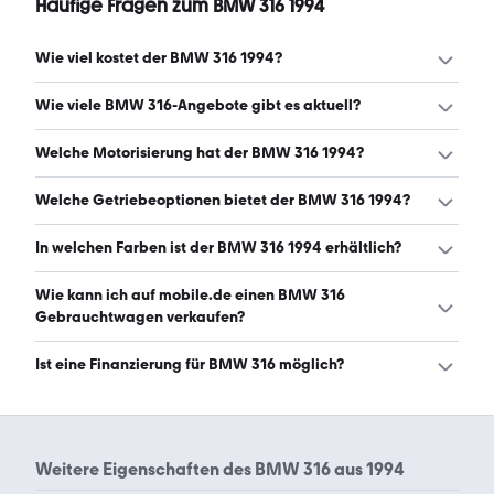
Häufige Fragen zum BMW 316 1994
Wie viel kostet der BMW 316 1994?
Ein guter Preis für einen BMW 316 1994 liegt zwischen
Wie viele BMW 316-Angebote gibt es aktuell?
2.462 € und 5.999 €. (Stand: 6.8.2026)
Es gibt insgesamt 36 BMW 316 bei mobile.de, davon 36
Welche Motorisierung hat der BMW 316 1994?
Gebraucht- und 0 Neuwagen. (Stand: 6.8.2026)
Der BMW 316 1994 hat Leistungen zwischen 99 und 103
Welche Getriebeoptionen bietet der BMW 316 1994?
PS. (Stand: 6.8.2026)
Der BMW 316 1994 ist mit manuellem und automatischem
In welchen Farben ist der BMW 316 1994 erhältlich?
Getriebe erhältlich. (Stand: 6.8.2026)
Den BMW 316 1994 gibt es in folgenden Farben: blau,
Wie kann ich auf mobile.de einen BMW 316
schwarz, rot, silber und grau. Die häufigste Farbe ist blau.
Gebrauchtwagen verkaufen?
(Stand: 6.8.2026)
Alle Informationen zum Verkauf an mobile.de-
Ist eine Finanzierung für BMW 316 möglich?
Ankaufstationen oder per Inserat auf mobile.de gibt es
auf unserer
Auto verkaufen
Seite.
Ja, ein Großteil der Angebote auf mobile.de kann
entweder über den Händler oder einen Autokredit
finanziert werden. Die ungefähre Rate kann auf der
Weitere Eigenschaften des
BMW 316 aus 1994
jeweiligen Angebotsseite berechnet werden.