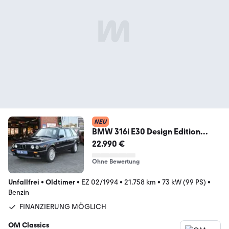
NEU
BMW 316i E30 Design Edition
*WIE NEU*TRAUM HISTORIE*
22.990 €
Ohne Bewertung
Unfallfrei
•
Oldtimer
•
EZ 02/1994
•
21.758 km
•
73 kW (99 PS)
•
Benzin
FINANZIERUNG MÖGLICH
OM Classics