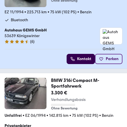
Ohne Bewertung
EZ 11/1994
•
225.713 km
•
75 kW (102 PS)
•
Benzin
Bluetooth
Autohaus GEMS GmbH
53639 Königswinter
(
6
)
4.5 Sterne
Kontakt
Parken
BMW 316i Compact M-
Sportfahrwerk
3.300 €
Verhandlungsbasis
Ohne Bewertung
Unfallfrei
•
EZ 06/1994
•
142.815 km
•
75 kW (102 PS)
•
Benzin
Privatanbieter