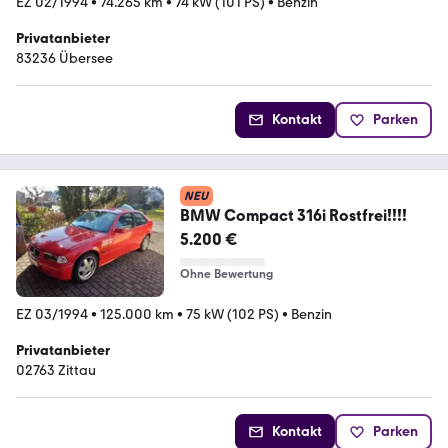
EZ 02/1994
•
74.265 km
•
74 kW (101 PS)
•
Benzin
Privatanbieter
83236 Übersee
Kontakt
Parken
NEU
BMW Compact 316i Rostfrei!!!!
5.200 €
Ohne Bewertung
EZ 03/1994
•
125.000 km
•
75 kW (102 PS)
•
Benzin
Privatanbieter
02763 Zittau
Kontakt
Parken