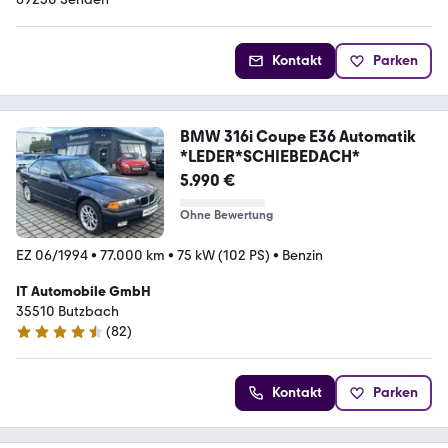
Kontakt
Parken
BMW 316i Coupe E36 Automatik
*LEDER*SCHIEBEDACH*
5.990 €
Ohne Bewertung
EZ 06/1994
•
77.000 km
•
75 kW (102 PS)
•
Benzin
IT Automobile GmbH
35510 Butzbach
(
82
)
4.4 Sterne
Kontakt
Parken