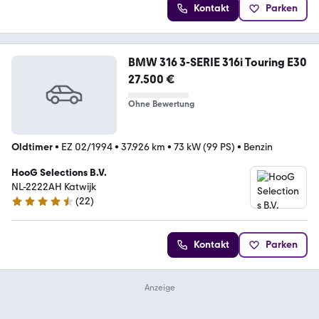
Kontakt
Parken
BMW 316 3-SERIE 316i Touring E30
27.500 €
Ohne Bewertung
Oldtimer
•
EZ 02/1994
•
37.926 km
•
73 kW (99 PS)
•
Benzin
HooG Selections B.V.
NL-2222AH Katwijk
(
22
)
4.3 Sterne
Kontakt
Parken