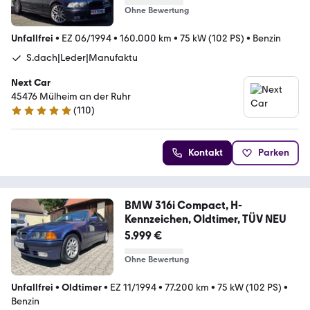
Ohne Bewertung
Unfallfrei
•
EZ 06/1994
•
160.000 km
•
75 kW (102 PS)
•
Benzin
S.dach|Leder|Manufaktu
Next Car
45476 Mülheim an der Ruhr
(
110
)
4.9 Sterne
Kontakt
Parken
BMW 316i Compact, H-
Kennzeichen, Oldtimer, TÜV NEU
5.999 €
Ohne Bewertung
Unfallfrei
•
Oldtimer
•
EZ 11/1994
•
77.200 km
•
75 kW (102 PS)
•
Benzin