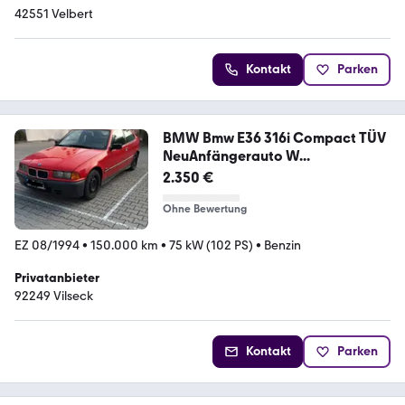
42551 Velbert
Kontakt
Parken
BMW Bmw E36 316i Compact TÜV
NeuAnfängerauto W...
2.350 €
Ohne Bewertung
EZ 08/1994
•
150.000 km
•
75 kW (102 PS)
•
Benzin
Privatanbieter
92249 Vilseck
Kontakt
Parken