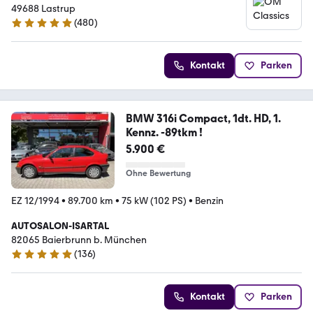
49688 Lastrup
(
480
)
4.8 Sterne
Kontakt
Parken
BMW 316i Compact, 1dt. HD, 1.
Kennz. -89tkm !
5.900 €
Ohne Bewertung
EZ 12/1994
•
89.700 km
•
75 kW (102 PS)
•
Benzin
AUTOSALON-ISARTAL
82065 Baierbrunn b. München
(
136
)
4.8 Sterne
Kontakt
Parken