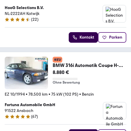
HooG Selections B.V.
NL-2222AH Katwijk
(
22
)
4.3 Sterne
Kontakt
Parken
NEU
BMW 316i Automatik Coupe H-
Zulassung
8.880 €
Ohne Bewertung
EZ 10/1994
•
78.500 km
•
75 kW (102 PS)
•
Benzin
Fortuna Automobile GmbH
91522 Ansbach
(
67
)
4.9 Sterne