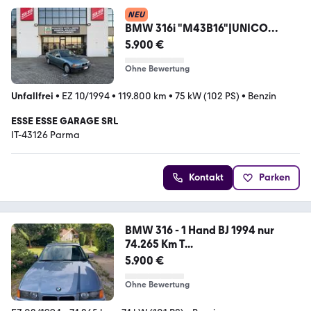
NEU
BMW 316i "M43B16"|UNICO
PROPRIETARIO
5.900 €
Ohne Bewertung
Unfallfrei
•
EZ 10/1994
•
119.800 km
•
75 kW (102 PS)
•
Benzin
ESSE ESSE GARAGE SRL
IT-43126 Parma
Kontakt
Parken
BMW 316 - 1 Hand BJ 1994 nur
74.265 Km T...
5.900 €
Ohne Bewertung