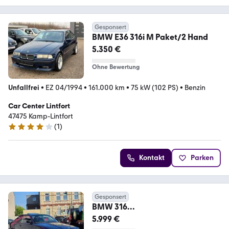
Gesponsert
BMW E36 316i M Paket/2 Hand
5.350 €
Ohne Bewertung
Unfallfrei
•
EZ 04/1994
•
161.000 km
•
75 kW (102 PS)
•
Benzin
Car Center Lintfort
47475 Kamp-Lintfort
(
1
)
4 Sterne
Kontakt
Parken
Gesponsert
BMW 316
E36|Coupe|Schiebedach|Leder|Al
5.999 €
ufelgen