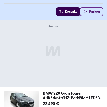
Kontakt
Parken
BMW 220 Gran Tourer
AHK*Navi*SHZ*ParkPilot*LED*Blu
et
22.490 €