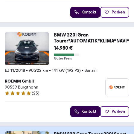
Kontakt
Parken
BMW 220i Gran
Tourer*AUTOMATIK*KLIMA*NAVI*
14.980 €
Guter Preis
EZ 11/2018
•
90.922 km
•
141 kW (192 PS)
•
Benzin
ROEMM GmbH
90559 Burgthann
(
25
)
5 Sterne
Kontakt
Parken