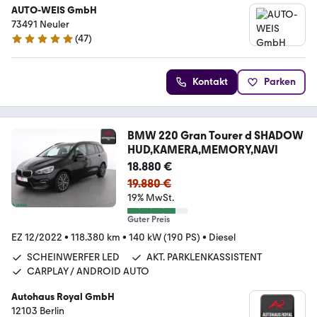
AUTO-WEIS GmbH
73491 Neuler
(
47
)
5 Sterne
Kontakt
Parken
BMW 220 Gran Tourer d SHADOW
HUD,KAMERA,MEMORY,NAVI
18.880 €
19.880 €
19% MwSt.
Guter Preis
EZ 12/2022
•
118.380 km
•
140 kW (190 PS)
•
Diesel
SCHEINWERFER LED
AKT. PARKLENKASSISTENT
CARPLAY / ANDROID AUTO
Autohaus Royal GmbH
12103 Berlin