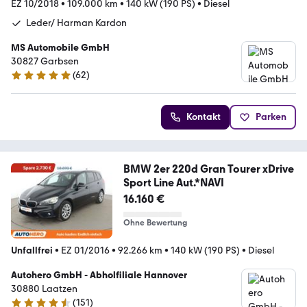
EZ 10/2018
•
109.000 km
•
140 kW (190 PS)
•
Diesel
Leder/ Harman Kardon
MS Automobile GmbH
30827 Garbsen
(
62
)
4.9 Sterne
Kontakt
Parken
BMW 2er 220d Gran Tourer xDrive
Sport Line Aut.*NAVI
16.160 €
Ohne Bewertung
Unfallfrei
•
EZ 01/2016
•
92.266 km
•
140 kW (190 PS)
•
Diesel
Autohero GmbH - Abholfiliale Hannover
30880 Laatzen
(
151
)