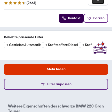
(
2661
)
4.6 Sterne
Kontakt
Parken
Beliebte passende Filter
+
Getriebe
:
Automatik
+
Kraftstoffart
:
Diesel
+
Kraftstoffart
:
Ben
Mehr laden
Filter anpassen
Weitere Eigenschaften des
schwarze BMW 220 Gran
Tourer