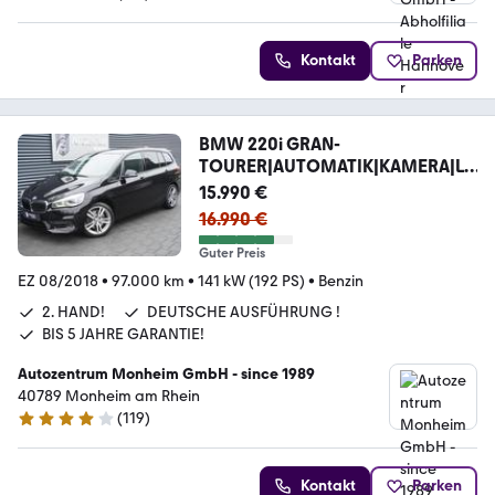
4.7 Sterne
Kontakt
Parken
BMW 220i GRAN-
TOURER|AUTOMATIK|KAMERA|LE
D|PDC|NAVI
15.990 €
16.990 €
Guter Preis
EZ 08/2018
•
97.000 km
•
141 kW (192 PS)
•
Benzin
2. HAND!
DEUTSCHE AUSFÜHRUNG !
BIS 5 JAHRE GARANTIE!
Autozentrum Monheim GmbH - since 1989
40789 Monheim am Rhein
(
119
)
4 Sterne
Kontakt
Parken