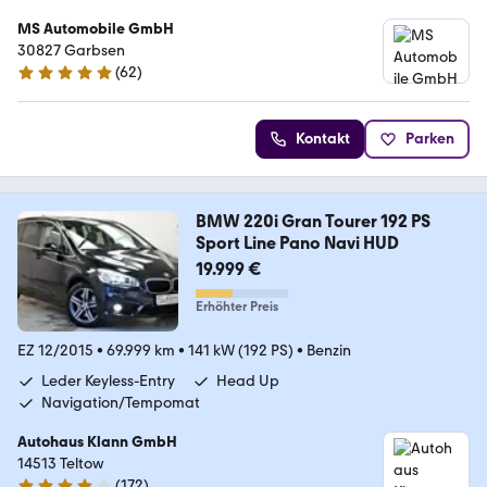
MS Automobile GmbH
30827 Garbsen
(
62
)
4.9 Sterne
Kontakt
Parken
BMW 220i Gran Tourer 192 PS
Sport Line Pano Navi HUD
19.999 €
Erhöhter Preis
EZ 12/2015
•
69.999 km
•
141 kW (192 PS)
•
Benzin
Leder Keyless-Entry
Head Up
Navigation/Tempomat
Autohaus Klann GmbH
14513 Teltow
(
172
)