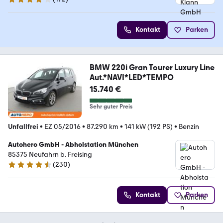
4 Sterne
Kontakt
Parken
BMW 220i Gran Tourer Luxury Line
Aut.*NAVI*LED*TEMPO
15.740 €
Sehr guter Preis
Unfallfrei
•
EZ 05/2016
•
87.290 km
•
141 kW (192 PS)
•
Benzin
Autohero GmbH - Abholstation München
85375 Neufahrn b. Freising
(
230
)
4.4 Sterne
Kontakt
Parken