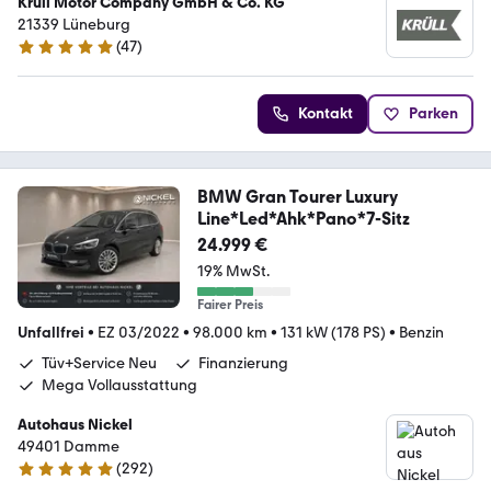
Krüll Motor Company GmbH & Co. KG
21339 Lüneburg
(
47
)
4.9 Sterne
Kontakt
Parken
BMW Gran Tourer Luxury
Line*Led*Ahk*Pano*7-Sitz
24.999 €
19% MwSt.
Fairer Preis
Unfallfrei
•
EZ 03/2022
•
98.000 km
•
131 kW (178 PS)
•
Benzin
Tüv+Service Neu
Finanzierung
Mega Vollausstattung
Autohaus Nickel
49401 Damme
(
292
)
4.8 Sterne