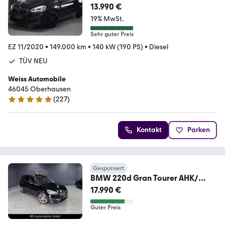
AUTOM*LED*KLIMAAUTOM*PDC
13.990 €
*2 HAN
19% MwSt.
Sehr guter Preis
EZ 11/2020
•
149.000 km
•
140 kW (190 PS)
•
Diesel
TÜV NEU
Weiss Automobile
46045 Oberhausen
(
227
)
4.9 Sterne
Kontakt
Parken
Gesponsert
BMW 220d Gran Tourer AHK/
Panoramadach
17.990 €
Guter Preis