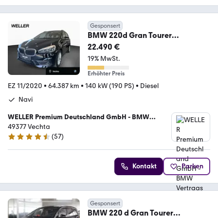
Gesponsert
BMW 220d Gran Tourer
Advantage LED RFK DAB 17" SHZ
22.490 €
19% MwSt.
Erhöhter Preis
EZ 11/2020
•
64.387 km
•
140 kW (190 PS)
•
Diesel
Navi
WELLER Premium Deutschland GmbH - BMW
Vertragshändler
49377 Vechta
(
57
)
4.3 Sterne
Kontakt
Parken
Gesponsert
BMW 220 d Gran Tourer