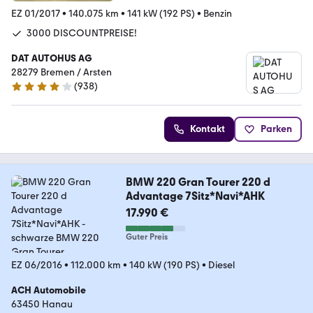
EZ 01/2017
•
140.075 km
•
141 kW (192 PS)
•
Benzin
3000 DISCOUNTPREISE!
DAT AUTOHUS AG
28279 Bremen / Arsten
(
938
)
4.2 Sterne
Kontakt
Parken
BMW 220 Gran Tourer 220 d
Advantage 7Sitz*Navi*AHK
17.990 €
Guter Preis
EZ 06/2016
•
112.000 km
•
140 kW (190 PS)
•
Diesel
ACH Automobile
63450 Hanau