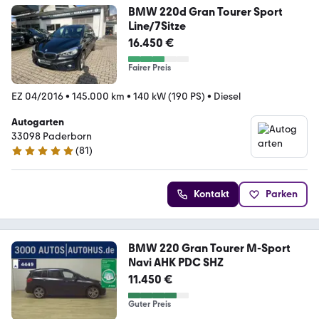
BMW 220d Gran Tourer Sport
Line/7Sitze
16.450 €
Fairer Preis
EZ 04/2016
•
145.000 km
•
140 kW (190 PS)
•
Diesel
Autogarten
33098 Paderborn
(
81
)
4.8 Sterne
Kontakt
Parken
BMW 220 Gran Tourer M-Sport
Navi AHK PDC SHZ
11.450 €
Guter Preis