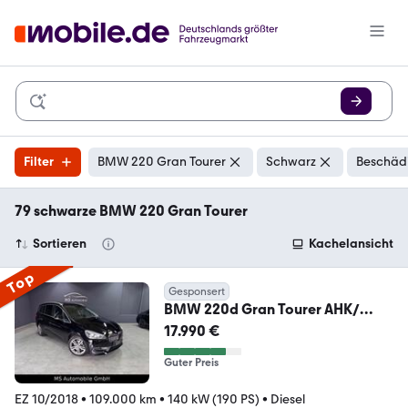
Filter
BMW 220 Gran Tourer
Schwarz
Beschädi
79 schwarze BMW 220 Gran Tourer
Sortieren
Kachelansicht
Top
Gesponsert
BMW 220d Gran Tourer AHK/
Panoramadach
17.990 €
Guter Preis
EZ 10/2018
•
109.000 km
•
140 kW (190 PS)
•
Diesel