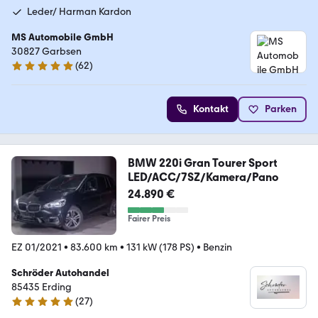
Leder/ Harman Kardon
MS Automobile GmbH
30827 Garbsen
(
62
)
4.9 Sterne
Kontakt
Parken
BMW 220i Gran Tourer Sport
LED/ACC/7SZ/Kamera/Pano
24.890 €
Fairer Preis
EZ 01/2021
•
83.600 km
•
131 kW (178 PS)
•
Benzin
Schröder Autohandel
85435 Erding
(
27
)
5 Sterne