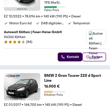
19% MwSt.
Fairer Preis
EZ 12/2022
•
78.096 km
•
140 kW (190 PS)
•
Diesel
Motor Euro 6d
DAB digitaler...
Tempomat
Autowelt Köthen | Feser-Heise GmbH
06366 Köthen
(
84
)
4.3 Sterne
Kontakt
Parken
BMW 2 Gran Tourer 220 d Sport
Line
16.900 €
Erhöhter Preis
EZ 01/2017
•
144.700 km
•
140 kW (190 PS)
•
Diesel