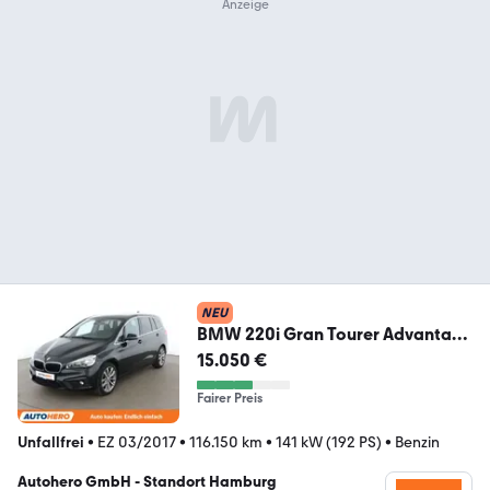
NEU
BMW 220i Gran Tourer Advantage
Aut.*NAVI*LED*PDC*
15.050 €
Fairer Preis
Unfallfrei
•
EZ 03/2017
•
116.150 km
•
141 kW (192 PS)
•
Benzin
Autohero GmbH - Standort Hamburg