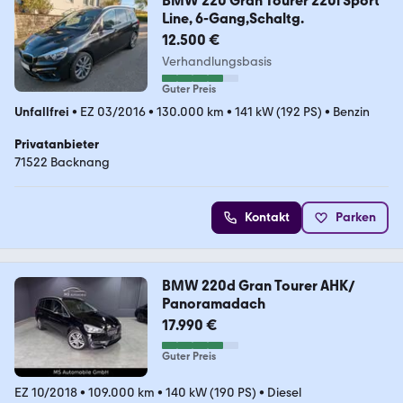
BMW 220 Gran Tourer 220i Sport
Line, 6-Gang,Schaltg.
12.500 €
Verhandlungsbasis
Guter Preis
Unfallfrei
•
EZ 03/2016
•
130.000 km
•
141 kW (192 PS)
•
Benzin
Privatanbieter
71522 Backnang
Kontakt
Parken
BMW 220d Gran Tourer AHK/
Panoramadach
17.990 €
Guter Preis
EZ 10/2018
•
109.000 km
•
140 kW (190 PS)
•
Diesel