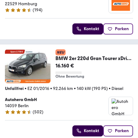
22529 Hamburg
(
194
)
4.6 Sterne
Kontakt
Parken
NEU
BMW 2er 220d Gran Tourer xDrive
Sport Line Aut.*NAVI
16.160 €
Ohne Bewertung
Unfallfrei
•
EZ 01/2016
•
92.266 km
•
140 kW (190 PS)
•
Diesel
Autohero GmbH
14059 Berlin
(
502
)
4.5 Sterne
Kontakt
Parken