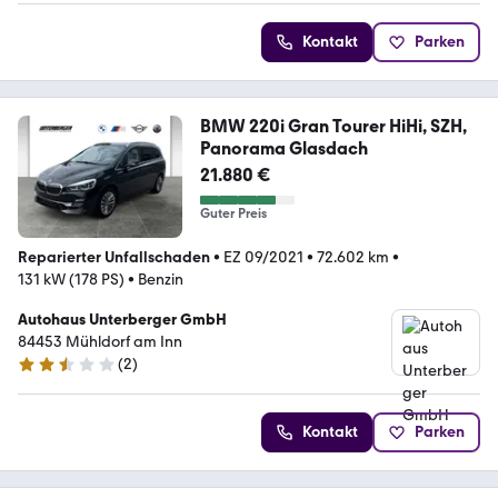
Kontakt
Parken
BMW 220i Gran Tourer HiHi, SZH,
Panorama Glasdach
21.880 €
Guter Preis
Reparierter Unfallschaden
•
EZ 09/2021
•
72.602 km
•
131 kW (178 PS)
•
Benzin
Autohaus Unterberger GmbH
84453 Mühldorf am Inn
(
2
)
2.3 Sterne
Kontakt
Parken