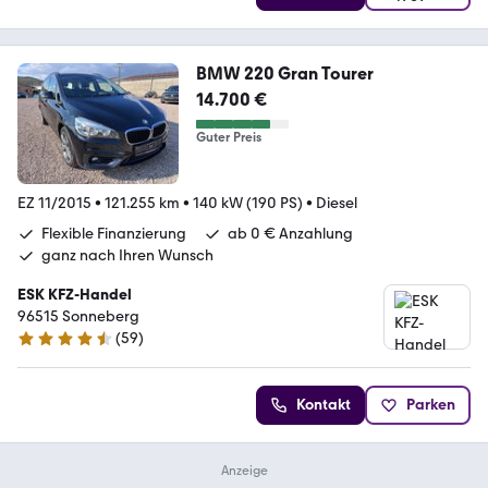
BMW 220 Gran Tourer
14.700 €
Guter Preis
EZ 11/2015
•
121.255 km
•
140 kW (190 PS)
•
Diesel
Flexible Finanzierung
ab 0 € Anzahlung
ganz nach Ihren Wunsch
ESK KFZ-Handel
96515 Sonneberg
(
59
)
4.7 Sterne
Kontakt
Parken