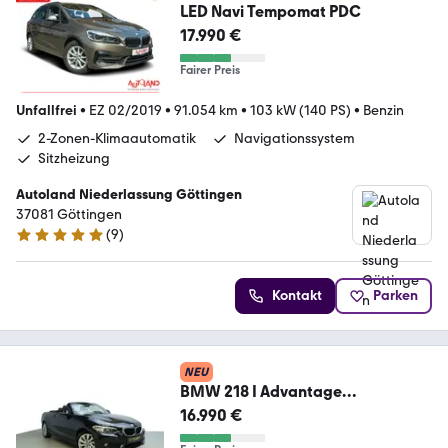
LED Navi Tempomat PDC
17.990 €
Fairer Preis
Unfallfrei
•
EZ 02/2019
•
91.054 km
•
103 kW (140 PS)
•
Benzin
2-Zonen-Klimaautomatik
Navigationssystem
Sitzheizung
Autoland Niederlassung Göttingen
37081 Göttingen
(
9
)
5 Sterne
Kontakt
Parken
NEU
BMW 218 I Advantage
LEDER*NAVI*XENON*TEMPO*SH
16.990 €