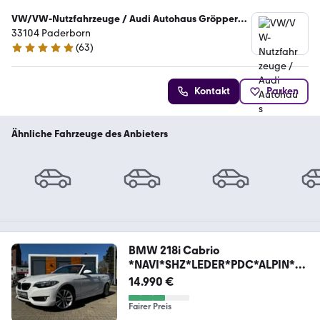
VW/VW-Nutzfahrzeuge / Audi Autohaus Gröpper
GmbH
33104 Paderborn
(
63
)
5 Sterne
Kontakt
Parken
Ähnliche Fahrzeuge des Anbieters
BMW 218i Cabrio
*NAVI*SHZ*LEDER*PDC*ALPIN*G
EPFLEGT*
14.990 €
Fairer Preis