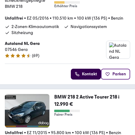
Erhöhter Preis
Unfallfrei
•
EZ 05/2016
•
110.510 km
•
100 kW (136 PS)
•
Benzin
2-Zonen-Klimaautomatik
Navigationssystem
Sitzheizung
Autoland NL Gera
07546 Gera
(
69
)
4.6 Sterne
Kontakt
Parken
BMW 218 2 Active Tourer 218 i
12.990 €
Fairer Preis
Unfallfrei
•
EZ 11/2015
•
95.800 km
•
100 kW (136 PS)
•
Benzin