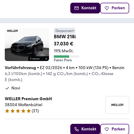
Kontakt
Parken
Gesponsert
BMW 218i
37.030 €
19% MwSt.
Fairer Preis
Vorführfahrzeug
•
EZ 02/2026
•
4 km
•
100 kW (136 PS)
•
Benzin
6,3 l/100km (komb.)
•
142 g CO₂/km (komb.)
•
CO₂-Klasse
E (komb.)
Navi
WELLER Premium GmbH
38304 Wolfenbüttel
(
21
)
4.8 Sterne
Kontakt
Parken