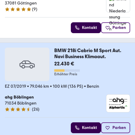
37081 Göttingen
(
9
)
5 Sterne
Kontakt
Parken
BMW 218i Cabrio M Sport Aut.
Navi Business Klimaaut.
22.430 €
Erhöhter Preis
EZ 07/2019
•
79.046 km
•
100 kW (136 PS)
•
Benzin
ahg Böblingen
71034 Böblingen
(
26
)
4.6 Sterne
Kontakt
Parken