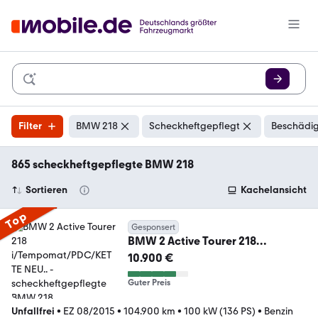
Filter
BMW 218
Scheckheftgepflegt
Beschädig
865 scheckheftgepflegte BMW 218
Sortieren
Kachelansicht
Top
Gesponsert
BMW 2 Active Tourer 218
i/Tempomat/PDC/KETTE NEU..
10.900 €
Guter Preis
Unfallfrei
•
EZ 08/2015
•
104.900 km
•
100 kW (136 PS)
•
Benzin