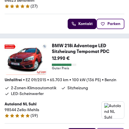
64625 Bensheim
(
27
)
4.8 Sterne
Kontakt
Parken
BMW 218i Advantage LED
Sitzheizung Tempomat PDC
12.990 €
Guter Preis
Unfallfrei
•
EZ 09/2015
•
65.703 km
•
100 kW (136 PS)
•
Benzin
2-Zonen-Klimaautomatik
Sitzheizung
LED-Scheinwerfer
Autoland NL Suhl
98544 Zella-Mehlis
(
59
)
5 Sterne