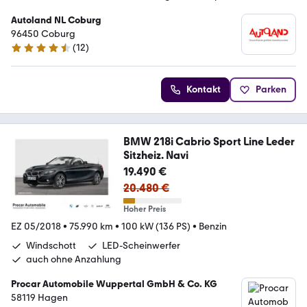
Autoland NL Coburg
96450 Coburg
(
12
)
4.5 Sterne
Kontakt
Parken
BMW 218i Cabrio Sport Line Leder
Sitzheiz. Navi
19.490 €
20.480 €
Hoher Preis
EZ 05/2018
•
75.990 km
•
100 kW (136 PS)
•
Benzin
Windschott
LED-Scheinwerfer
auch ohne Anzahlung
Procar Automobile Wuppertal GmbH & Co. KG
58119 Hagen