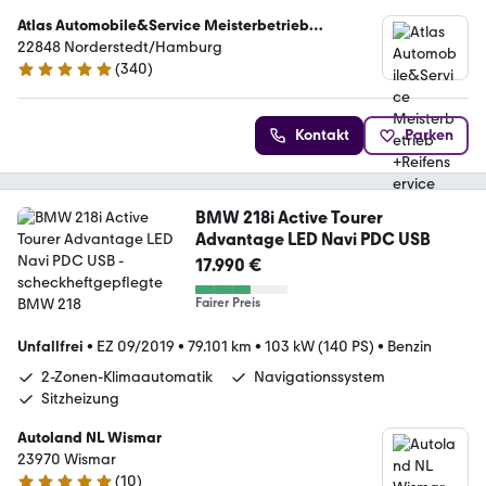
Atlas Automobile&Service Meisterbetrieb
+Reifenservice
22848 Norderstedt/Hamburg
(
340
)
5 Sterne
Kontakt
Parken
BMW 218i Active Tourer
Advantage LED Navi PDC USB
17.990 €
Fairer Preis
Unfallfrei
•
EZ 09/2019
•
79.101 km
•
103 kW (140 PS)
•
Benzin
2-Zonen-Klimaautomatik
Navigationssystem
Sitzheizung
Autoland NL Wismar
23970 Wismar
(
10
)