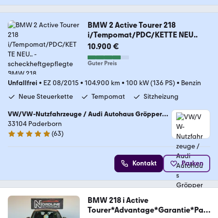
BMW 2 Active Tourer 218
i/Tempomat/PDC/KETTE NEU..
10.900 €
Guter Preis
Unfallfrei
•
EZ 08/2015
•
104.900 km
•
100 kW (136 PS)
•
Benzin
Neue Steuerkette
Tempomat
Sitzheizung
VW/VW-Nutzfahrzeuge / Audi Autohaus Gröpper
GmbH
33104 Paderborn
(
63
)
5 Sterne
Kontakt
Parken
BMW 218 i Active
Tourer*Advantage*Garantie*Pan