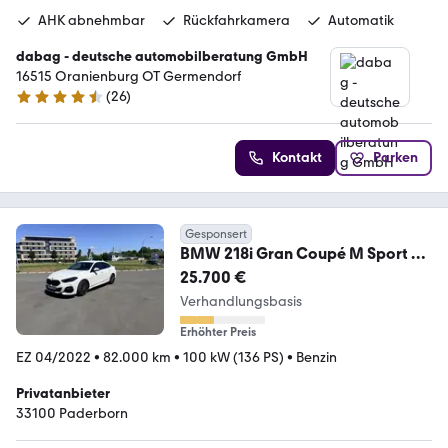
AHK abnehmbar
Rückfahrkamera
Automatik
dabag - deutsche automobilberatung GmbH
16515 Oranienburg OT Germendorf
(
26
)
4.5 Sterne
Kontakt
Parken
Gesponsert
BMW 218i Gran Coupé M Sport M
Sport
25.700 €
Verhandlungsbasis
Erhöhter Preis
EZ 04/2022
•
82.000 km
•
100 kW (136 PS)
•
Benzin
Privatanbieter
33100 Paderborn