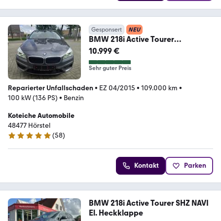
Gesponsert
NEU
BMW 218i Active Tourer
,Navi,LED,Panorama
10.999 €
Sehr guter Preis
Reparierter Unfallschaden
•
EZ 04/2015
•
109.000 km
•
100 kW (136 PS)
•
Benzin
Koteiche Automobile
48477 Hörstel
(
58
)
5 Sterne
Kontakt
Parken
BMW 218i Active Tourer SHZ NAVI
El. Heckklappe