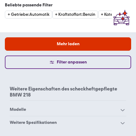
Beliebte passende Filter
+
Getriebe
:
Automatik
+
Kraftstoffart
:
Benzin
+
Kategorie
:
Sport
Mehr laden
Filter anpassen
Weitere Eigenschaften des
scheckheftgepflegte
BMW 218
Modelle
BMW 114
BMW 116
Weitere Spezifikationen
BMW 118
BMW 120
BMW 218 mit