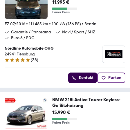
orama*
11.995 €
Fairer Preis
EZ 07/2016
•
111.485 km
•
100 kW (136 PS)
•
Benzin
Garantie / Panorama
Navi / Sport / SHZ
Euro 6 / PDC
Nordline Automobile OHG
24941 Flensburg
(
38
)
4.9 Sterne
Kontakt
Parken
BMW 218i Active Tourer Keyless-
Go Sitzheizung
15.990 €
Fairer Preis