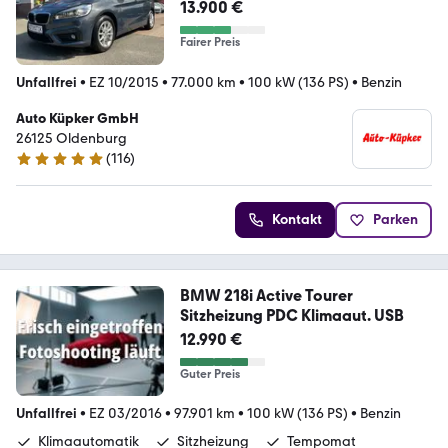
13.900 €
Fairer Preis
Unfallfrei
•
EZ 10/2015
•
77.000 km
•
100 kW (136 PS)
•
Benzin
Auto Küpker GmbH
26125 Oldenburg
(
116
)
5 Sterne
Kontakt
Parken
BMW 218i Active Tourer
Sitzheizung PDC Klimaaut. USB
12.990 €
Guter Preis
Unfallfrei
•
EZ 03/2016
•
97.901 km
•
100 kW (136 PS)
•
Benzin
Klimaautomatik
Sitzheizung
Tempomat