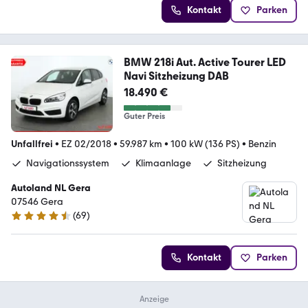
Kontakt
Parken
BMW 218i Aut. Active Tourer LED
Navi Sitzheizung DAB
18.490 €
Guter Preis
Unfallfrei
•
EZ 02/2018
•
59.987 km
•
100 kW (136 PS)
•
Benzin
Navigationssystem
Klimaanlage
Sitzheizung
Autoland NL Gera
07546 Gera
(
69
)
4.6 Sterne
Kontakt
Parken