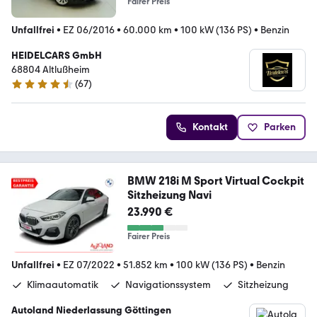
Fairer Preis
Unfallfrei
•
EZ 06/2016
•
60.000 km
•
100 kW (136 PS)
•
Benzin
HEIDELCARS GmbH
68804 Altlußheim
(
67
)
4.7 Sterne
Kontakt
Parken
BMW 218i M Sport Virtual Cockpit
Sitzheizung Navi
23.990 €
Fairer Preis
Unfallfrei
•
EZ 07/2022
•
51.852 km
•
100 kW (136 PS)
•
Benzin
Klimaautomatik
Navigationssystem
Sitzheizung
Autoland Niederlassung Göttingen