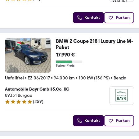
4.9 Sterne
Kontakt
Parken
BMW 2 Coupe 218 i Luxury Line M-
Paket
17.990 €
Fairer Preis
Unfallfrei
•
EZ 06/2017
•
94.000 km
•
100 kW (136 PS)
•
Benzin
Automobile Bayr GmbH&Co. KG
89331 Burgau
(
259
)
5 Sterne
Kontakt
Parken