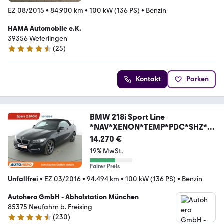
EZ 08/2015
•
84.900 km
•
100 kW (136 PS)
•
Benzin
HAMA Automobile e.K.
39356 Weferlingen
(
25
)
4.3 Sterne
Kontakt
Parken
BMW 218i Sport Line
*NAV*XENON*TEMP*PDC*SHZ*AL
U*
14.270 €
19% MwSt.
Fairer Preis
Unfallfrei
•
EZ 03/2016
•
94.494 km
•
100 kW (136 PS)
•
Benzin
Autohero GmbH - Abholstation München
85375 Neufahrn b. Freising
(
230
)
4.4 Sterne