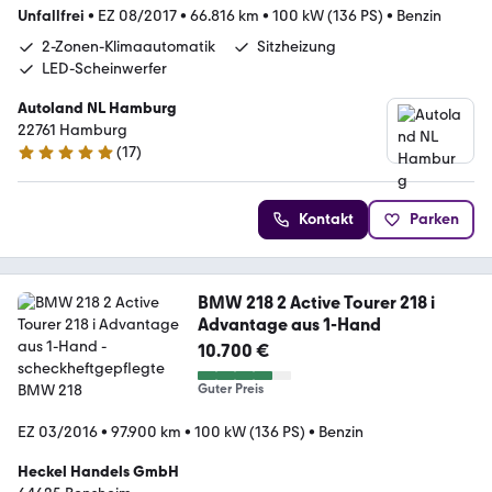
Unfallfrei
•
EZ 08/2017
•
66.816 km
•
100 kW (136 PS)
•
Benzin
2-Zonen-Klimaautomatik
Sitzheizung
LED-Scheinwerfer
Autoland NL Hamburg
22761 Hamburg
(
17
)
4.9 Sterne
Kontakt
Parken
BMW 218 2 Active Tourer 218 i
Advantage aus 1-Hand
10.700 €
Guter Preis
EZ 03/2016
•
97.900 km
•
100 kW (136 PS)
•
Benzin
Heckel Handels GmbH