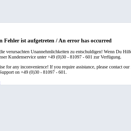
n Fehler ist aufgetreten / An error has occurred
 die verursachten Unannehmlichkeiten zu entschuldigen! Wenn Du Hilfe
unser Kundenservice unter +49 (0)30 - 81097 - 601 zur Verfügung.
se for any inconvenience! If you require assistance, please contact our
upport on +49 (0)30 - 81097 - 601.
e