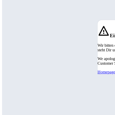
Ei
Wir bitten
steht Dir 
We apologi
Customer S
Homepag