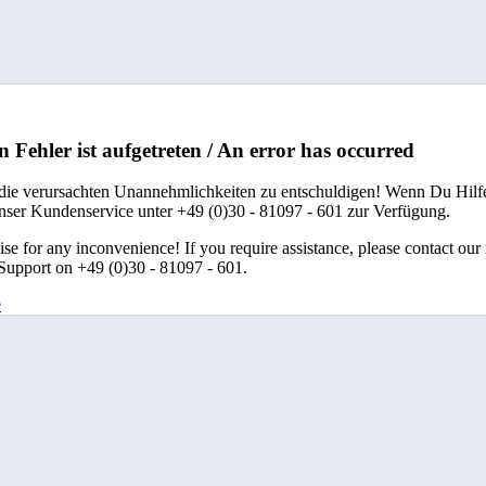
n Fehler ist aufgetreten / An error has occurred
 die verursachten Unannehmlichkeiten zu entschuldigen! Wenn Du Hilfe
unser Kundenservice unter +49 (0)30 - 81097 - 601 zur Verfügung.
se for any inconvenience! If you require assistance, please contact our
upport on +49 (0)30 - 81097 - 601.
e