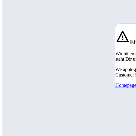
Ei
Wir bitten
steht Dir 
We apologi
Customer S
Homepag