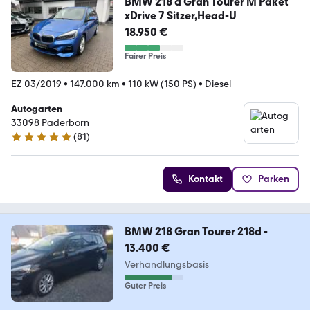
BMW 218 d Gran Tourer M Paket
xDrive 7 Sitzer,Head-U
18.950 €
Fairer Preis
EZ 03/2019
•
147.000 km
•
110 kW (150 PS)
•
Diesel
Autogarten
33098 Paderborn
(
81
)
4.8 Sterne
Kontakt
Parken
BMW 218 Gran Tourer 218d -
13.400 €
Verhandlungsbasis
Guter Preis