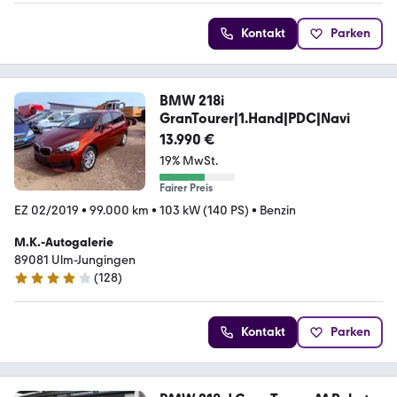
Kontakt
Parken
BMW 218i
GranTourer|1.Hand|PDC|Navi
13.990 €
19% MwSt.
Fairer Preis
EZ 02/2019
•
99.000 km
•
103 kW (140 PS)
•
Benzin
M.K.-Autogalerie
89081 Ulm-Jungingen
(
128
)
4.2 Sterne
Kontakt
Parken