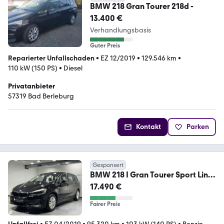
BMW 218 Gran Tourer 218d -
13.400 €
Verhandlungsbasis
Guter Preis
Reparierter Unfallschaden
•
EZ 12/2019
•
129.546 km
•
110 kW (150 PS)
•
Diesel
Privatanbieter
57319 Bad Berleburg
Kontakt
Parken
Gesponsert
BMW 218 I Gran Tourer Sport Line
*AHK*LED*AUT.*
17.490 €
Fairer Preis