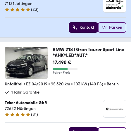
71131 Jettingen
(
23
)
5 Sterne
Kontakt
Parken
BMW 218 I Gran Tourer Sport Line
*AHK*LED*AUT.*
17.490 €
Fairer Preis
Unfallfrei
•
EZ 04/2019
•
95.320 km
•
103 kW (140 PS)
•
Benzin
1 Jahr Garantie
Teker Automobile GbR
72622 Nürtingen
(
81
)
4.9 Sterne