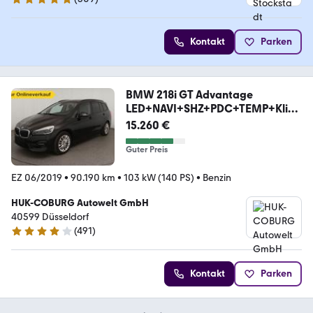
4.8 Sterne
Kontakt
Parken
BMW 218i GT Advantage
LED+NAVI+SHZ+PDC+TEMP+Klim
a/BC
15.260 €
Guter Preis
EZ 06/2019
•
90.190 km
•
103 kW (140 PS)
•
Benzin
HUK-COBURG Autowelt GmbH
40599 Düsseldorf
(
491
)
4.1 Sterne
Kontakt
Parken