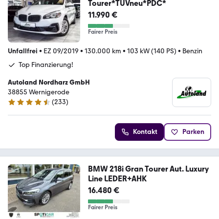
Tourer*TÜVneu*PDC*
11.990 €
Fairer Preis
Unfallfrei
•
EZ 09/2019
•
130.000 km
•
103 kW (140 PS)
•
Benzin
Top Finanzierung!
Autoland Nordharz GmbH
38855 Wernigerode
(
233
)
4.7 Sterne
Kontakt
Parken
BMW 218i Gran Tourer Aut. Luxury
Line LEDER+AHK
16.480 €
Fairer Preis