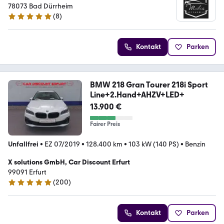
78073 Bad Dürrheim
(
8
)
5 Sterne
Kontakt
Parken
BMW 218 Gran Tourer 218i Sport
Line+2.Hand+AHZV+LED+
13.900 €
Fairer Preis
Unfallfrei
•
EZ 07/2019
•
128.400 km
•
103 kW (140 PS)
•
Benzin
X solutions GmbH, Car Discount Erfurt
99091 Erfurt
(
200
)
5 Sterne
Kontakt
Parken