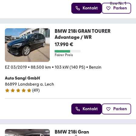
Kontakt
Parken
BMW 218i GRAN TOURER
Advantage / WR
17.990 €
Fairer Preis
EZ 03/2019
•
88.500 km
•
103 kW (140 PS)
•
Benzin
Auto Sangl GmbH
86899 Landsberg a. Lech
(
49
)
5 Sterne
Kontakt
Parken
BMW 218i Gran