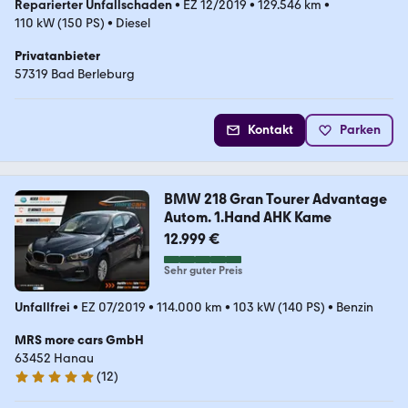
Reparierter Unfallschaden
•
EZ 12/2019
•
129.546 km
•
110 kW (150 PS)
•
Diesel
Privatanbieter
57319 Bad Berleburg
Kontakt
Parken
BMW 218 Gran Tourer Advantage
Autom. 1.Hand AHK Kame
12.999 €
Sehr guter Preis
Unfallfrei
•
EZ 07/2019
•
114.000 km
•
103 kW (140 PS)
•
Benzin
MRS more cars GmbH
63452 Hanau
(
12
)
5 Sterne