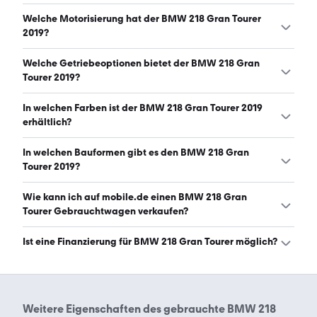
Es gibt insgesamt 60 BMW 218 Gran Tourer bei mobile.de,
Welche Motorisierung hat der BMW 218 Gran Tourer
davon 60 Gebraucht- und 0 Neuwagen. (Stand:
2019?
9.8.2026)
Der BMW 218 Gran Tourer 2019 hat Leistungen zwischen
Welche Getriebeoptionen bietet der BMW 218 Gran
140 und 150 PS. (Stand: 9.8.2026)
Tourer 2019?
Der BMW 218 Gran Tourer 2019 ist mit automatischem
In welchen Farben ist der BMW 218 Gran Tourer 2019
und manuellem Getriebe erhältlich. (Stand: 9.8.2026)
erhältlich?
Den BMW 218 Gran Tourer 2019 gibt es in folgenden
In welchen Bauformen gibt es den BMW 218 Gran
Farben: schwarz, weiß, grau, blau, orange und silber. Die
Tourer 2019?
häufigste Farbe ist schwarz. (Stand: 9.8.2026)
Den BMW 218 Gran Tourer 2019 gibt es in folgenden
Wie kann ich auf mobile.de einen BMW 218 Gran
Bauformen: Van. (Stand: 9.8.2026)
Tourer Gebrauchtwagen verkaufen?
Alle Informationen zum Verkauf an mobile.de-
Ist eine Finanzierung für BMW 218 Gran Tourer möglich?
Ankaufstationen oder per Inserat auf mobile.de gibt es
auf unserer
Auto verkaufen
Seite.
Ja, ein Großteil der Angebote auf mobile.de kann
entweder über den Händler oder einen Autokredit
finanziert werden. Die ungefähre Rate kann auf der
Weitere Eigenschaften des
gebrauchte BMW 218
jeweiligen Angebotsseite berechnet werden.