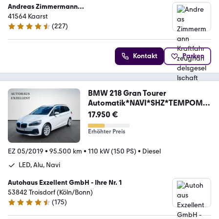
Andreas Zimmermann
Kraftfahrzeughandelsgesellschaft mbH
41564 Kaarst
(
227
)
4.4 Sterne
Kontakt
Parken
BMW 218 Gran Tourer
Automatik*NAVI*SHZ*TEMPOMA
T*ALU*
17.950 €
Erhöhter Preis
EZ 05/2019
•
95.500 km
•
110 kW (150 PS)
•
Diesel
LED, Alu, Navi
Autohaus Exzellent GmbH - Ihre Nr. 1
53842 Troisdorf (Köln/Bonn)
(
175
)
4.7 Sterne