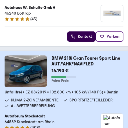
Autohaus W. Schulte GmbH
46240 Bottrop
(
43
)
5 Sterne
Kontakt
Parken
BMW 218i Gran Tourer Sport Line
AUT.°AHK°NAVI°LED
16.190 €
Fairer Preis
Unfallfrei
•
EZ 08/2019
•
102.800 km
•
103 kW (140 PS)
•
Benzin
KLIMA 2-ZONE°AMBIENTE
SPORTSITZE°TEILLEDER
ALLWETTERBERREIFUNG
Autoforum Stockstadt
64589 Stockstadt am Rhein
(
309
)