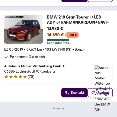
BMW 218 Gran Tourer i +LED
ADPT.+HARMANKARDON+NAVI+
13.980 €
14.690 €
-710 €
Sehr guter Preis
EZ 05/2019
•
87.671 km
•
103 kW (140 PS)
•
Benzin
Panorama Glasdach
Autohaus Müller Wittenberg GmbH
Vertragshändler der BMW AG
06886 Lutherstadt Wittenberg
(
70
)
5 Sterne
Kontakt
Parken