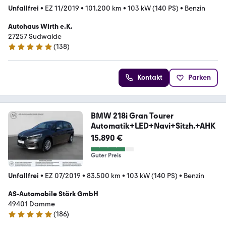
Unfallfrei
•
EZ 11/2019
•
101.200 km
•
103 kW (140 PS)
•
Benzin
Autohaus Wirth e.K.
27257 Sudwalde
(
138
)
5 Sterne
Kontakt
Parken
BMW 218i Gran Tourer
Automatik+LED+Navi+Sitzh.+AHK
15.890 €
Guter Preis
Unfallfrei
•
EZ 07/2019
•
83.500 km
•
103 kW (140 PS)
•
Benzin
AS-Automobile Stärk GmbH
49401 Damme
(
186
)
4.9 Sterne