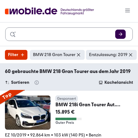
Filter
BMW 218 Gran Tourer
Erstzulassung: 2019
60 gebrauchte BMW 218 Gran Tourer aus dem Jahr 2019
Sortieren
Kachelansicht
Top
Gesponsert
BMW 218i Gran Tourer Aut.
Advantage LED Sitzhzg. PDC
15.895 €
Guter Preis
EZ 10/2019
•
92.864 km
•
103 kW (140 PS)
•
Benzin