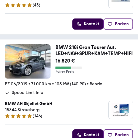
(
43
)
5 Sterne
Kontakt
Parken
BMW 218i Gran Tourer Aut.
LED+NAV+SPUR+KAM+TEMP+HIFI
16.820 €
Fairer Preis
EZ 06/2019
•
71.000 km
•
103 kW (140 PS)
•
Benzin
Speed Limit Info
BMW AH Skjellet GmbH
15344 Strausberg
(
146
)
4.8 Sterne
Kontakt
Parken