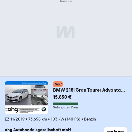
NEU
BMW 218i Gran Tourer Advantage
Navi, PDC, LED
15.850 €
Sehr guter Preis
EZ 11/2019
•
73.658 km
•
103 kW (140 PS)
•
Benzin
ahg Autohandelsgesellschaft mbH