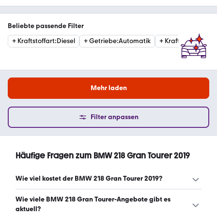
Beliebte passende Filter
+
Kraftstoffart
:
Diesel
+
Getriebe
:
Automatik
+
Kraftstoffart
:
Ben
Mehr laden
Filter anpassen
Häufige Fragen zum BMW 218 Gran Tourer 2019
Wie viel kostet der BMW 218 Gran Tourer 2019?
Ein guter Preis für einen BMW 218 Gran Tourer 2019 liegt
Wie viele BMW 218 Gran Tourer-Angebote gibt es
zwischen 13.475 € und 17.197 €. (Stand: 9.8.2026)
aktuell?