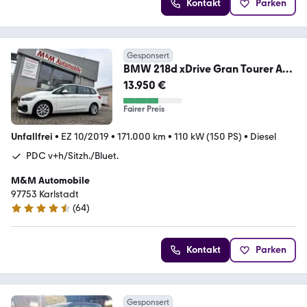
Kontakt
Parken
Gesponsert
BMW 218d xDrive Gran Tourer Aut.
*7-Sitzer/LED/NAVI*
13.950 €
Fairer Preis
Unfallfrei
•
EZ 10/2019
•
171.000 km
•
110 kW (150 PS)
•
Diesel
PDC v+h/Sitzh./Bluet.
M&M Automobile
97753 Karlstadt
(
64
)
4.3 Sterne
Kontakt
Parken
Gesponsert