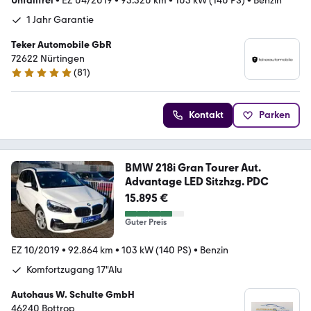
Unfallfrei
•
EZ 04/2019
•
95.320 km
•
103 kW (140 PS)
•
Benzin
1 Jahr Garantie
Teker Automobile GbR
72622 Nürtingen
(
81
)
4.9 Sterne
Kontakt
Parken
BMW 218i Gran Tourer Aut.
Advantage LED Sitzhzg. PDC
15.895 €
Guter Preis
EZ 10/2019
•
92.864 km
•
103 kW (140 PS)
•
Benzin
Komfortzugang 17"Alu
Autohaus W. Schulte GmbH
46240 Bottrop