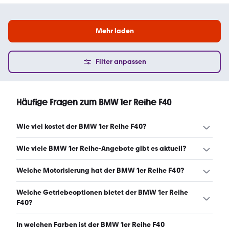
Mehr laden
Filter anpassen
Häufige Fragen zum BMW 1er Reihe F40
Wie viel kostet der BMW 1er Reihe F40?
Ein guter Preis für einen BMW 1er Reihe F40 liegt zwischen
Wie viele BMW 1er Reihe-Angebote gibt es aktuell?
18.350 € und 25.900 €. (Stand: 6.8.2026)
Es gibt insgesamt 128 BMW 1er Reihe bei mobile.de,
Welche Motorisierung hat der BMW 1er Reihe F40?
davon 128 Gebraucht- und 0 Neuwagen. (Stand:
6.8.2026)
Der BMW 1er Reihe F40 hat Leistungen zwischen 109 und
Welche Getriebeoptionen bietet der BMW 1er Reihe
306 PS. (Stand: 6.8.2026)
F40?
Der BMW 1er Reihe F40 ist mit automatischem und
In welchen Farben ist der BMW 1er Reihe F40