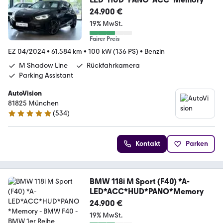
24.900 €
19% MwSt.
Fairer Preis
EZ 04/2024
•
61.584 km
•
100 kW (136 PS)
•
Benzin
M Shadow Line
Rückfahrkamera
Parking Assistant
AutoVision
81825 München
(
534
)
4.9 Sterne
Kontakt
Parken
BMW 118i M Sport (F40) *A-
LED*ACC*HUD*PANO*Memory
24.900 €
19% MwSt.