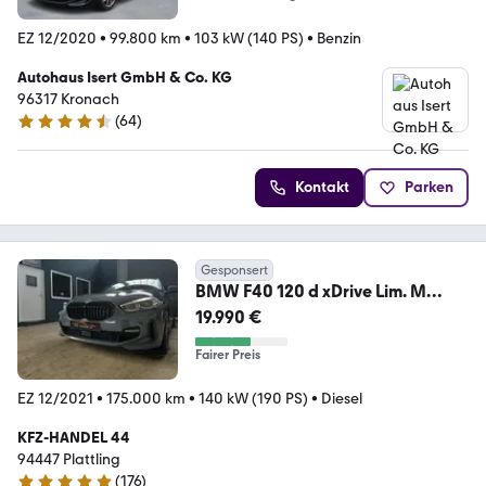
EZ 12/2020
•
99.800 km
•
103 kW (140 PS)
•
Benzin
Autohaus Isert GmbH & Co. KG
96317 Kronach
(
64
)
4.4 Sterne
Kontakt
Parken
Gesponsert
BMW F40 120 d xDrive Lim. M
Sportpaket-Automatik-Top
19.990 €
Fairer Preis
EZ 12/2021
•
175.000 km
•
140 kW (190 PS)
•
Diesel
KFZ-HANDEL 44
94447 Plattling
(
176
)