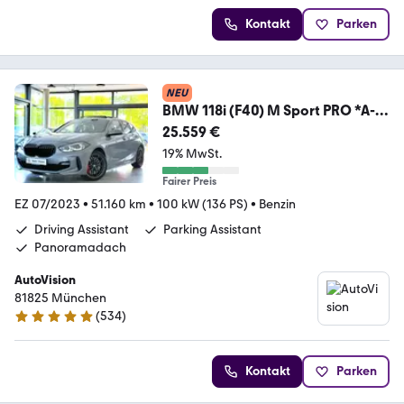
Kontakt
Parken
NEU
BMW 118i (F40) M Sport PRO *A-
LED*ACC*Schalensitze
25.559 €
19% MwSt.
Fairer Preis
EZ 07/2023
•
51.160 km
•
100 kW (136 PS)
•
Benzin
Driving Assistant
Parking Assistant
Panoramadach
AutoVision
81825 München
(
534
)
4.9 Sterne
Kontakt
Parken