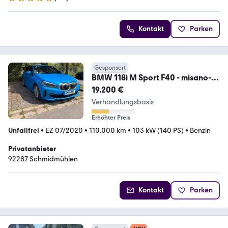
5 Sterne
Kontakt
Parken
Gesponsert
BMW 118i M Sport F40 - misano-
blau metallic
19.200 €
Verhandlungsbasis
Erhöhter Preis
Unfallfrei
•
EZ 07/2020
•
110.000 km
•
103 kW (140 PS)
•
Benzin
Privatanbieter
92287 Schmidmühlen
Kontakt
Parken