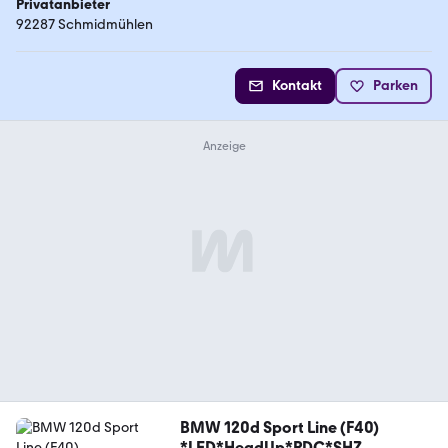
Privatanbieter
92287 Schmidmühlen
Kontakt
Parken
BMW 120d Sport Line (F40)
*LED*HeadUp*PDC*SHZ