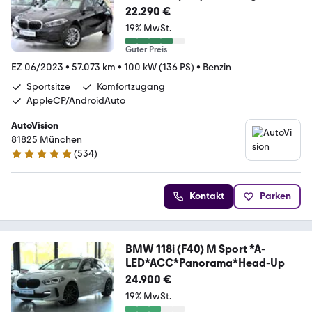
LED*Panorama*ACC*KAM*HUD
22.290 €
19% MwSt.
Guter Preis
EZ 06/2023
•
57.073 km
•
100 kW (136 PS)
•
Benzin
Sportsitze
Komfortzugang
AppleCP/AndroidAuto
AutoVision
81825 München
(
534
)
4.9 Sterne
Kontakt
Parken
BMW 118i (F40) M Sport *A-
LED*ACC*Panorama*Head-Up
24.900 €
19% MwSt.