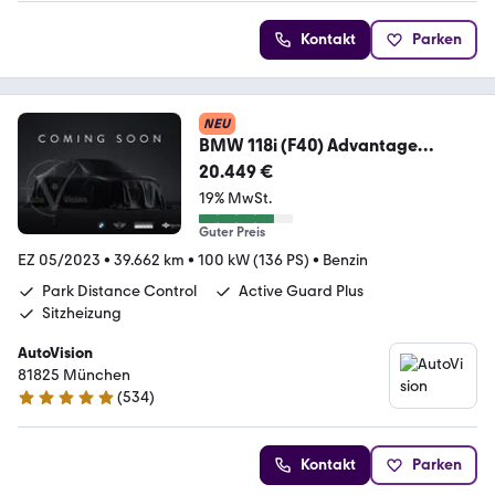
Kontakt
Parken
NEU
BMW 118i (F40) Advantage
*LED*Navi*AppleCP*AndroidAu
20.449 €
19% MwSt.
Guter Preis
EZ 05/2023
•
39.662 km
•
100 kW (136 PS)
•
Benzin
Park Distance Control
Active Guard Plus
Sitzheizung
AutoVision
81825 München
(
534
)
4.9 Sterne
Kontakt
Parken