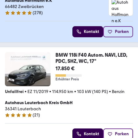
Autohaus Hoffmann e.K
66482 Zweibrücken
(
278
)
5 Sterne
Kontakt
Parken
BMW 118i F40 Autom. NAVI, LED,
PDC, SHZ, WC, 17"
17.850 €
Erhöhter Preis
Unfallfrei
•
EZ 11/2019
•
114.950 km
•
103 kW (140 PS)
•
Benzin
Autohaus Lauterbach Kreis GmbH
36341 Lauterbach
(
21
)
5 Sterne
Kontakt
Parken