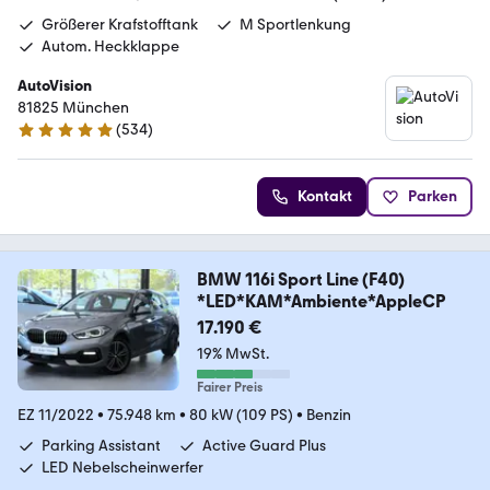
Größerer Krafstofftank
M Sportlenkung
Autom. Heckklappe
AutoVision
81825 München
(
534
)
4.9 Sterne
Kontakt
Parken
BMW 116i Sport Line (F40)
*LED*KAM*Ambiente*AppleCP
17.190 €
19% MwSt.
Fairer Preis
EZ 11/2022
•
75.948 km
•
80 kW (109 PS)
•
Benzin
Parking Assistant
Active Guard Plus
LED Nebelscheinwerfer