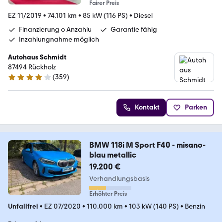
Fairer Preis
EZ 11/2019
•
74.101 km
•
85 kW (116 PS)
•
Diesel
Finanzierung o Anzahlu
Garantie fähig
Inzahlungnahme möglich
Autohaus Schmidt
87494 Rückholz
(
359
)
4 Sterne
Kontakt
Parken
BMW 118i M Sport F40 - misano-
blau metallic
19.200 €
Verhandlungsbasis
Erhöhter Preis
Unfallfrei
•
EZ 07/2020
•
110.000 km
•
103 kW (140 PS)
•
Benzin