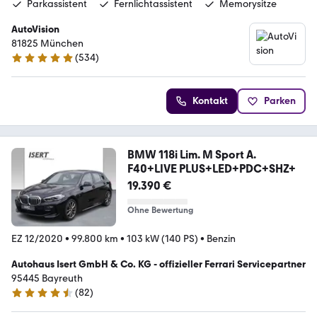
Parkassistent
Fernlichtassistent
Memorysitze
AutoVision
81825 München
(
534
)
4.9 Sterne
Kontakt
Parken
BMW 118i Lim. M Sport A.
F40+LIVE PLUS+LED+PDC+SHZ+
19.390 €
Ohne Bewertung
EZ 12/2020
•
99.800 km
•
103 kW (140 PS)
•
Benzin
Autohaus Isert GmbH & Co. KG - offizieller Ferrari Servicepartner
95445 Bayreuth
(
82
)
4.6 Sterne