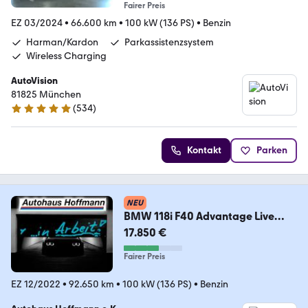
Fairer Preis
EZ 03/2024
•
66.600 km
•
100 kW (136 PS)
•
Benzin
Harman/Kardon
Parkassistenzsystem
Wireless Charging
AutoVision
81825 München
(
534
)
4.9 Sterne
Kontakt
Parken
NEU
BMW 118i F40 Advantage Live
Cockpit Prof./AHK/LED
17.850 €
Fairer Preis
EZ 12/2022
•
92.650 km
•
100 kW (136 PS)
•
Benzin