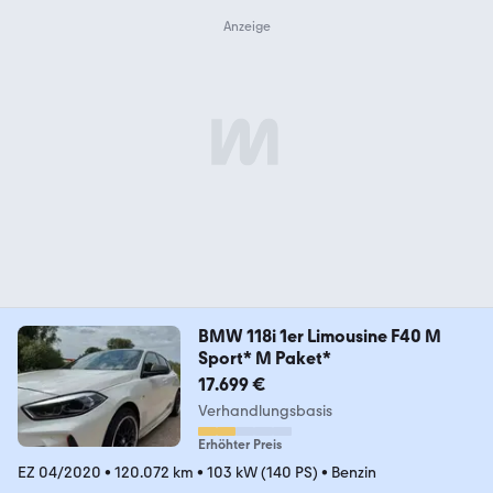
BMW 118i 1er Limousine F40 M
Sport* M Paket*
17.699 €
Verhandlungsbasis
Erhöhter Preis
EZ 04/2020
•
120.072 km
•
103 kW (140 PS)
•
Benzin