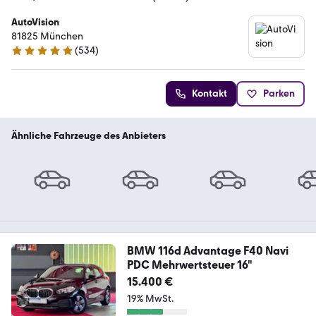
AutoVision
81825 München
(
534
)
4.9 Sterne
Kontakt
Parken
Ähnliche Fahrzeuge des Anbieters
BMW 116d Advantage F40 Navi
PDC Mehrwertsteuer 16"
15.400 €
19% MwSt.