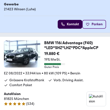
Gewerbe
21423 Winsen (Luhe)
Kontakt
Parken
BMW 116i Advantage (F40)
*LED*SHZ*LHZ*PDC*AppleCP
19.880 €
19% MwSt.
Guter Preis
EZ 08/2022
•
33.944 km
•
80 kW (109 PS)
•
Benzin
Grössere Krafstofftank
Vorb. Driving Assist.
Comfort Paket
AutoVision
81825 München
(
534
)
4.9 Sterne