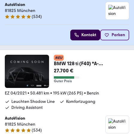
AutoVision
81825 München
(
534
)
4.9 Sterne
Kontakt
Parken
NEU
BMW 128 ti (F40) *A-
LED*ACC*HiFi*AppleCP*AndroidA
27.700 €
uto
Guter Preis
EZ 04/2021
•
50.481 km
•
195 kW (265 PS)
•
Benzin
Leuchten Shadow Line
Komfortzugang
Driving Assistant
AutoVision
81825 München
(
534
)
4.9 Sterne