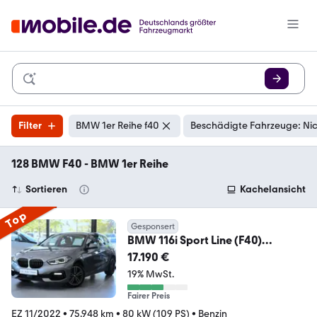
Filter
BMW 1er Reihe f40
Beschädigte Fahrzeuge: Ni
128 BMW F40 - BMW 1er Reihe
Sortieren
Kachelansicht
Top
Gesponsert
BMW 116i Sport Line (F40)
*LED*KAM*Ambiente*AppleCP
17.190 €
19% MwSt.
Fairer Preis
EZ 11/2022
•
75.948 km
•
80 kW (109 PS)
•
Benzin