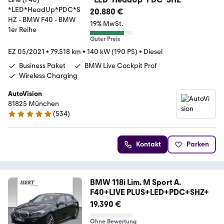
20.880 €
19% MwSt.
Guter Preis
EZ 05/2021
•
79.518 km
•
140 kW (190 PS)
•
Diesel
Business Paket
BMW Live Cockpit Prof
Wireless Charging
AutoVision
81825 München
(
534
)
4.9 Sterne
Kontakt
Parken
BMW 118i Lim. M Sport A.
F40+LIVE PLUS+LED+PDC+SHZ+
19.390 €
Ohne Bewertung