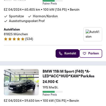
Fairer Preis
EZ 04/2024
•
60.405 km
•
100 kW (136 PS)
•
Benzin
Sportsitze
Harman/Kardon
Ausstattungspaket Prof
AutoVision
81825 München
(
534
)
4.9 Sterne
Kontakt
Parken
BMW 118i M Sport (F40) *A-
LED*ACC*HUD*KAM*ParkAss
24.900 €
19% MwSt.
Fairer Preis
EZ 04/2024
•
59.650 km
•
100 kW (136 PS)
•
Benzin