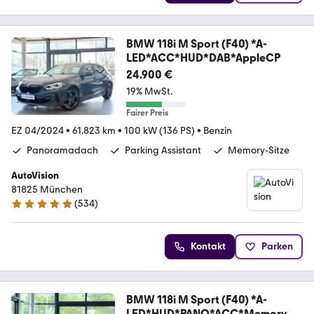
BMW 118i M Sport (F40) *A-
LED*ACC*HUD*DAB*AppleCP
24.900 €
19% MwSt.
Fairer Preis
EZ 04/2024
•
61.823 km
•
100 kW (136 PS)
•
Benzin
Panoramadach
Parking Assistant
Memory-Sitze
AutoVision
81825 München
(
534
)
4.9 Sterne
Kontakt
Parken
BMW 118i M Sport (F40) *A-
LED*HUD*PANO*ACC*Memory