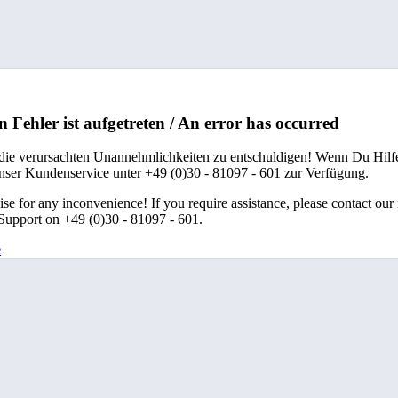
n Fehler ist aufgetreten / An error has occurred
 die verursachten Unannehmlichkeiten zu entschuldigen! Wenn Du Hilfe
unser Kundenservice unter +49 (0)30 - 81097 - 601 zur Verfügung.
se for any inconvenience! If you require assistance, please contact our
upport on +49 (0)30 - 81097 - 601.
e