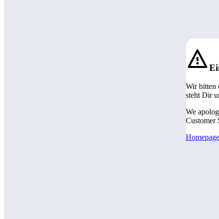
Ei
Wir bitten
steht Dir 
We apologi
Customer S
Homepag