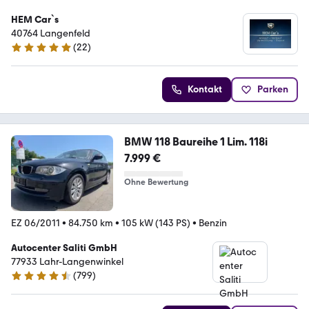
HEM Car`s
40764 Langenfeld
(
22
)
5 Sterne
Kontakt
Parken
BMW 118 Baureihe 1 Lim. 118i
7.999 €
Ohne Bewertung
EZ 06/2011
•
84.750 km
•
105 kW (143 PS)
•
Benzin
Autocenter Saliti GmbH
77933 Lahr-Langenwinkel
(
799
)
4.6 Sterne