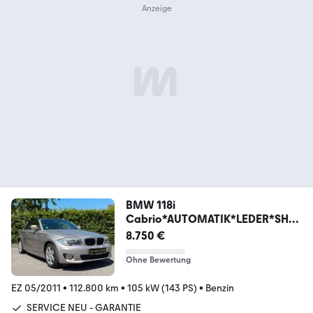
BMW 118i
Cabrio*AUTOMATIK*LEDER*SHZ*
PDC
8.750 €
Ohne Bewertung
EZ 05/2011
•
112.800 km
•
105 kW (143 PS)
•
Benzin
SERVICE NEU - GARANTIE