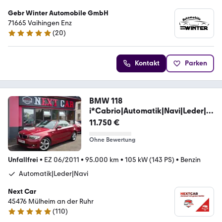
Gebr Winter Automobile GmbH
71665 Vaihingen Enz
(
20
)
5 Sterne
Kontakt
Parken
BMW 118
i*Cabrio|Automatik|Navi|Leder|S
HZ|Facelift*
11.750 €
Ohne Bewertung
Unfallfrei
•
EZ 06/2011
•
95.000 km
•
105 kW (143 PS)
•
Benzin
Automatik|Leder|Navi
Next Car
45476 Mülheim an der Ruhr
(
110
)
4.9 Sterne