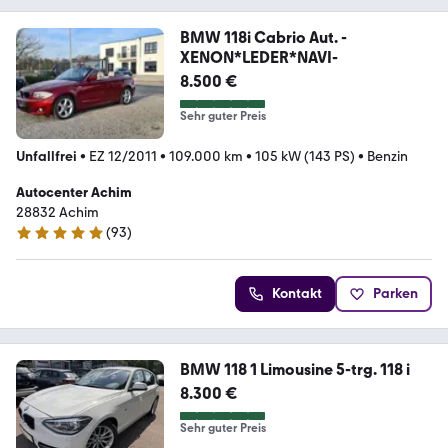
BMW 118i Cabrio Aut. -
XENON*LEDER*NAVI-
8.500 €
Sehr guter Preis
Unfallfrei
•
EZ 12/2011
•
109.000 km
•
105 kW (143 PS)
•
Benzin
Autocenter Achim
28832 Achim
(
93
)
5 Sterne
Kontakt
Parken
BMW 118 1 Limousine 5-trg. 118 i
8.300 €
Sehr guter Preis