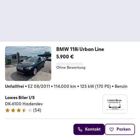
BMW 118i Urban Line
5.900 €
Ohne Bewertung
Unfallfrei
•
EZ 08/2011
•
114.000 km
•
125 kW (170 PS)
•
Benzin
Lowes Biler I/S
DK-6100 Haderslev
(
54
)
3.6 Sterne
Kontakt
Parken