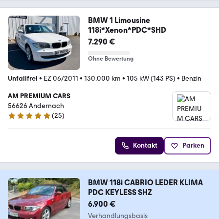
BMW 1 Limousine
118i*Xenon*PDC*SHD
7.290 €
Ohne Bewertung
Unfallfrei
•
EZ 06/2011
•
130.000 km
•
105 kW (143 PS)
•
Benzin
AM PREMIUM CARS
56626 Andernach
(
25
)
4.9 Sterne
Kontakt
Parken
BMW 118i CABRIO LEDER KLIMA
PDC KEYLESS SHZ
6.900 €
Verhandlungsbasis