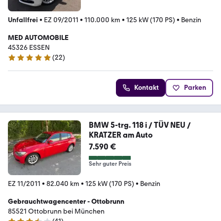
Unfallfrei
•
EZ 09/2011
•
110.000 km
•
125 kW (170 PS)
•
Benzin
MED AUTOMOBILE
45326 ESSEN
(
22
)
4.8 Sterne
Kontakt
Parken
BMW 5-trg. 118 i / TÜV NEU /
KRATZER am Auto
7.590 €
Sehr guter Preis
EZ 11/2011
•
82.040 km
•
125 kW (170 PS)
•
Benzin
Gebrauchtwagencenter - Ottobrunn
85521 Ottobrunn bei München