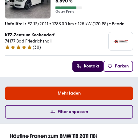
8.590 €
Guter Preis
Unfallfrei
•
EZ 12/2011
•
178.900 km
•
125 kW (170 PS)
•
Benzin
KFZ-Zentrum Kochendorf
74177 Bad Friedrichshall
(
30
)
5 Sterne
Kontakt
Parken
Mehr laden
Filter anpassen
Häufige Fragen zum BMW 118 2011 118i