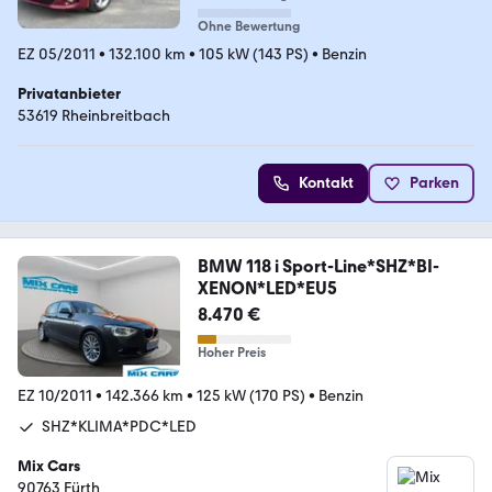
Ohne Bewertung
EZ 05/2011
•
132.100 km
•
105 kW (143 PS)
•
Benzin
Privatanbieter
53619 Rheinbreitbach
Kontakt
Parken
BMW 118 i Sport-Line*SHZ*BI-
XENON*LED*EU5
8.470 €
Hoher Preis
EZ 10/2011
•
142.366 km
•
125 kW (170 PS)
•
Benzin
SHZ*KLIMA*PDC*LED
Mix Cars
90763 Fürth