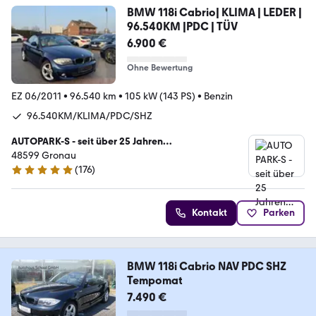
BMW 118i Cabrio| KLIMA | LEDER |
96.540KM |PDC | TÜV
6.900 €
Ohne Bewertung
EZ 06/2011
•
96.540 km
•
105 kW (143 PS)
•
Benzin
96.540KM/KLIMA/PDC/SHZ
AUTOPARK-S - seit über 25 Jahren…
48599 Gronau
(
176
)
4.9 Sterne
Kontakt
Parken
BMW 118i Cabrio NAV PDC SHZ
Tempomat
7.490 €