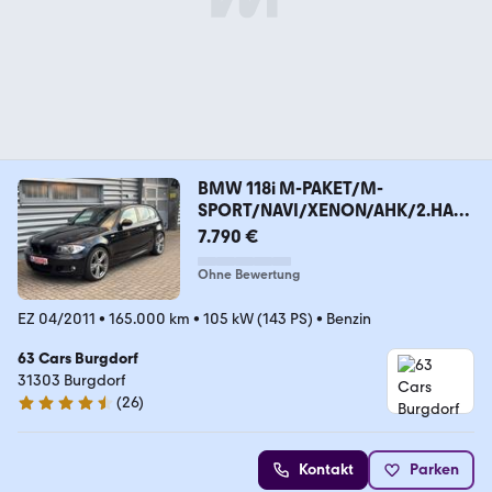
BMW 118i M-PAKET/M-
SPORT/NAVI/XENON/AHK/2.HAN
D
7.790 €
Ohne Bewertung
EZ 04/2011
•
165.000 km
•
105 kW (143 PS)
•
Benzin
63 Cars Burgdorf
31303 Burgdorf
(
26
)
4.6 Sterne
Kontakt
Parken