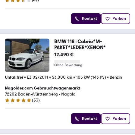
(
41
)
3.3 Sterne
Kontakt
Parken
BMW 118 i Cabrio*M-
PAKET*LEDER*XENON*
12.490 €
Ohne Bewertung
Unfallfrei
•
EZ 02/2011
•
53.000 km
•
105 kW (143 PS)
•
Benzin
Nagolder.com Gebrauchtwagenmarkt
72202 Baden-Württemberg - Nagold
(
53
)
4.9 Sterne
Kontakt
Parken