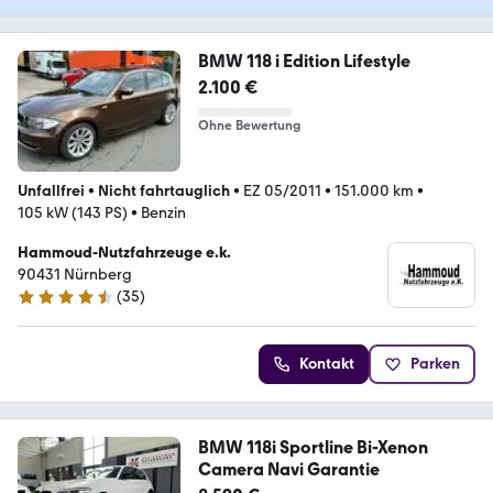
BMW 118 i Edition Lifestyle
2.100 €
Ohne Bewertung
Unfallfrei
•
Nicht fahrtauglich
•
EZ 05/2011
•
151.000 km
•
105 kW (143 PS)
•
Benzin
Hammoud-Nutzfahrzeuge e.k.
90431 Nürnberg
(
35
)
4.5 Sterne
Kontakt
Parken
BMW 118i Sportline Bi-Xenon
Camera Navi Garantie