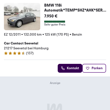
BMW 118i
Automatik*TEMP*SHZ*AHK*SERV
ICE NEU*
7.950 €
Sehr guter Preis
EZ 12/2011
•
132.000 km
•
125 kW (170 PS)
•
Benzin
Car Contact Seevetal
21217 Seevetal bei Hamburg
(
137
)
4.5 Sterne
Kontakt
Parken