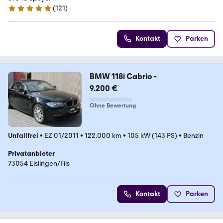
(
121
)
4.8 Sterne
Kontakt
Parken
BMW 118i Cabrio -
9.200 €
Ohne Bewertung
Unfallfrei
•
EZ 01/2011
•
122.000 km
•
105 kW (143 PS)
•
Benzin
Privatanbieter
73054 Eislingen/Fils
Kontakt
Parken