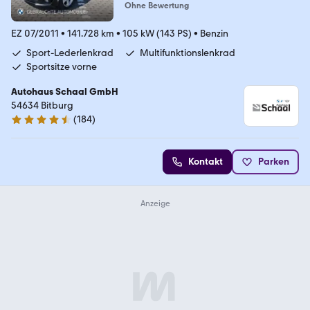
Ohne Bewertung
EZ 07/2011
•
141.728 km
•
105 kW (143 PS)
•
Benzin
Sport-Lederlenkrad
Multifunktionslenkrad
Sportsitze vorne
Autohaus Schaal GmbH
54634 Bitburg
(
184
)
4.5 Sterne
Kontakt
Parken