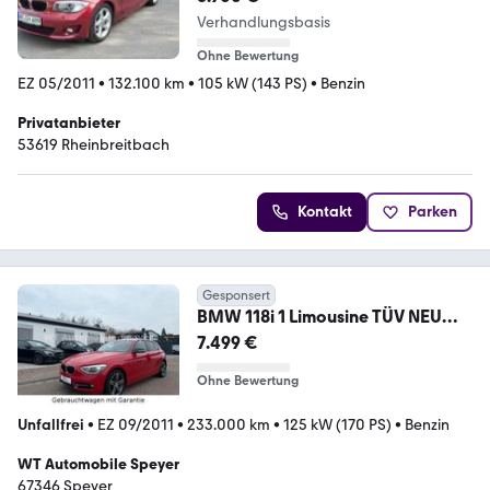
Verhandlungsbasis
Ohne Bewertung
EZ 05/2011
•
132.100 km
•
105 kW (143 PS)
•
Benzin
Privatanbieter
53619 Rheinbreitbach
Kontakt
Parken
Gesponsert
BMW 118i 1 Limousine TÜV NEU
Garantie Steuerket.Neu!
7.499 €
Ohne Bewertung
Unfallfrei
•
EZ 09/2011
•
233.000 km
•
125 kW (170 PS)
•
Benzin
WT Automobile Speyer
67346 Speyer