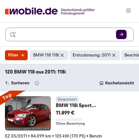
Filter
BMW 118 118i
Erstzulassung: 2011
Beschä
120 BMW 118 aus 2011: 118i
Sortieren
Kachelansicht
Top
Gesponsert
BMW 118i Sport
Line*Keyless*DAB*Memory*Kame
11.899 €
ra
Ohne Bewertung
EZ 05/2011
•
84.099 km
•
125 kW (170 PS)
•
Benzin