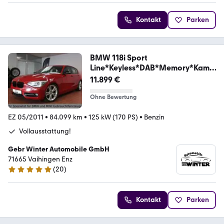
Kontakt
Parken
BMW 118i Sport
Line*Keyless*DAB*Memory*Kame
ra
11.899 €
Ohne Bewertung
EZ 05/2011
•
84.099 km
•
125 kW (170 PS)
•
Benzin
Vollausstattung!
Gebr Winter Automobile GmbH
71665 Vaihingen Enz
(
20
)
5 Sterne
Kontakt
Parken