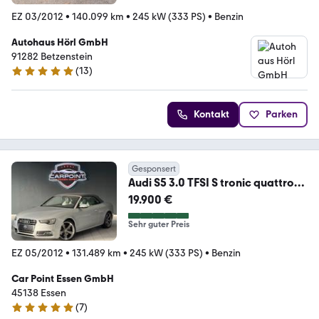
EZ 03/2012
•
140.099 km
•
245 kW (333 PS)
•
Benzin
Autohaus Hörl GmbH
91282 Betzenstein
(
13
)
5 Sterne
Kontakt
Parken
Gesponsert
Audi S5 3.0 TFSI S tronic quattro
Cabriolet
19.900 €
Sehr guter Preis
EZ 05/2012
•
131.489 km
•
245 kW (333 PS)
•
Benzin
Car Point Essen GmbH
45138 Essen
(
7
)
5 Sterne