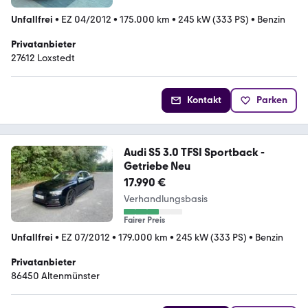
Unfallfrei
•
EZ 04/2012
•
175.000 km
•
245 kW (333 PS)
•
Benzin
Privatanbieter
27612 Loxstedt
Kontakt
Parken
Audi S5 3.0 TFSI Sportback -
Getriebe Neu
17.990 €
Verhandlungsbasis
Fairer Preis
Unfallfrei
•
EZ 07/2012
•
179.000 km
•
245 kW (333 PS)
•
Benzin
Privatanbieter
86450 Altenmünster