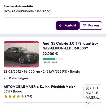
Fiedler Automobile
02694 Großdubrau/Zschillichau
Kontakt
Parken
Audi S5 Cabrio 3.0 TFSI quattro-
NAV-XENON-LEDER-KESSY
22.900 €
Fairer Preis
EZ 02/2012
•
96.000 km
•
245 kW (333 PS)
•
Benzin
Rotor Felgen
AUTOMOBILE MAIER e. K., Inh. Friedrich Maier
36179 Bebra
(
741
)
4.6 Sterne