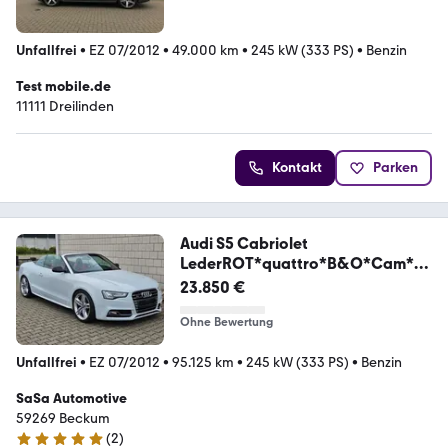
Unfallfrei
•
EZ 07/2012
•
49.000 km
•
245 kW (333 PS)
•
Benzin
Test mobile.de
11111 Dreilinden
Kontakt
Parken
Audi S5 Cabriolet
LederROT*quattro*B&O*Cam*Ke
ylessGO*
23.850 €
Ohne Bewertung
Unfallfrei
•
EZ 07/2012
•
95.125 km
•
245 kW (333 PS)
•
Benzin
SaSa Automotive
59269 Beckum
(
2
)
5 Sterne