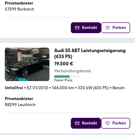
Privatanbieter
57299 Burbach
Kontakt
Parken
Audi S5 ABT Leistungssteigerung
(435 PS)
19.500 €
Verhandlungsbasis
Fairer Preis
Unfallfrei
•
EZ 01/2012
•
144.000 km
•
320 kW (435 PS)
•
Benzin
Privatanbieter
88299 Leutkirch
Kontakt
Parken