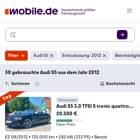
Filter
Audi S5
Erstzulassung: 2012
Beschädigte
30 gebrauchte Audi S5 aus dem Jahr 2012
Sortieren
Kachelansicht
Top
Gesponsert
Audi S5 3.0 TFSI S tronic quattro
Cabriolet
20.500 €
Fairer Preis
EZ 08/2012
•
135.000 km
•
245 kW (333 PS)
•
Benzin