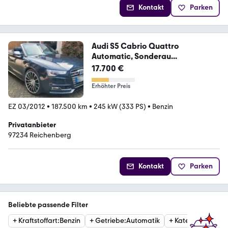
Kontakt
Parken
Audi S5 Cabrio Quattro
Automatic, Sonderau...
17.700 €
Erhöhter Preis
EZ 03/2012
•
187.500 km
•
245 kW (333 PS)
•
Benzin
Privatanbieter
97234 Reichenberg
Kontakt
Parken
Beliebte passende Filter
+
Kraftstoffart
:
Benzin
+
Getriebe
:
Automatik
+
Kategorie
:
Limou