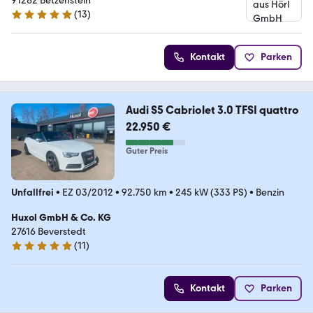
91282 Betzenstein
(
13
)
5 Sterne
Kontakt
Parken
Audi S5 Cabriolet 3.0 TFSI quattro
22.950 €
Guter Preis
Unfallfrei
•
EZ 03/2012
•
92.750 km
•
245 kW (333 PS)
•
Benzin
Huxol GmbH & Co. KG
27616 Beverstedt
(
11
)
5 Sterne
Kontakt
Parken