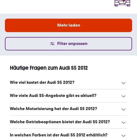
Mehr laden
Filter anpassen
Häufige Fragen zum Audi S5 2012
Wie viel kostet der Audi S5 2012?
Ein guter Preis für einen Audi S5 2012 liegt zwischen 16.375
Wie viele Audi S5-Angebote gibt es aktuell?
€ und 21.667 €. (Stand: 6.8.2026)
Es gibt insgesamt 30 Audi S5 bei mobile.de, davon 30
Welche Motorisierung hat der Audi S5 2012?
Gebraucht- und 0 Neuwagen. (Stand: 6.8.2026)
Der Audi S5 2012 hat Leistungen zwischen 333 und 398
Welche Getriebeoptionen bietet der Audi S5 2012?
PS. (Stand: 6.8.2026)
Der Audi S5 2012 ist mit automatischem Getriebe
In welchen Farben ist der Audi S5 2012 erhältlich?