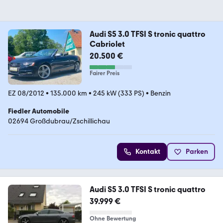
Audi S5 3.0 TFSI S tronic quattro
Cabriolet
20.500 €
Fairer Preis
EZ 08/2012
•
135.000 km
•
245 kW (333 PS)
•
Benzin
Fiedler Automobile
02694 Großdubrau/Zschillichau
Kontakt
Parken
Audi S5 3.0 TFSI S tronic quattro
39.999 €
Ohne Bewertung