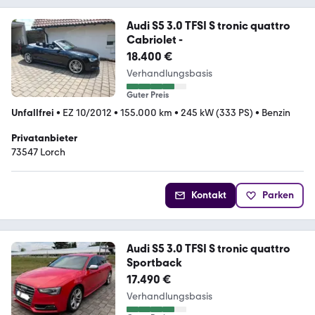
Audi S5 3.0 TFSI S tronic quattro
Cabriolet -
18.400 €
Verhandlungsbasis
Guter Preis
Unfallfrei
•
EZ 10/2012
•
155.000 km
•
245 kW (333 PS)
•
Benzin
Privatanbieter
73547 Lorch
Kontakt
Parken
Audi S5 3.0 TFSI S tronic quattro
Sportback
17.490 €
Verhandlungsbasis