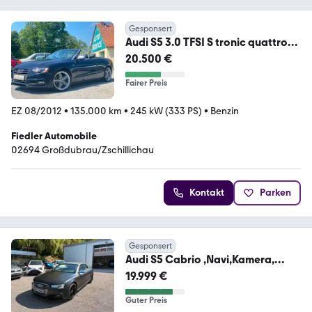
Gesponsert
Audi S5 3.0 TFSI S tronic quattro
Cabriolet
20.500 €
Fairer Preis
EZ 08/2012
•
135.000 km
•
245 kW (333 PS)
•
Benzin
Fiedler Automobile
02694 Großdubrau/Zschillichau
Kontakt
Parken
Gesponsert
Audi S5 Cabrio ,Navi,Kamera,
Leder, Bang & Olufsen
19.999 €
Guter Preis