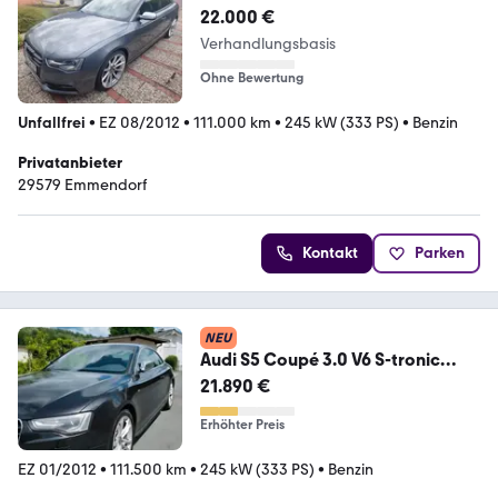
22.000 €
Verhandlungsbasis
Ohne Bewertung
Unfallfrei
•
EZ 08/2012
•
111.000 km
•
245 kW (333 PS)
•
Benzin
Privatanbieter
29579 Emmendorf
Kontakt
Parken
NEU
Audi S5 Coupé 3.0 V6 S-tronic
2012| B&O | ...
21.890 €
Erhöhter Preis
EZ 01/2012
•
111.500 km
•
245 kW (333 PS)
•
Benzin