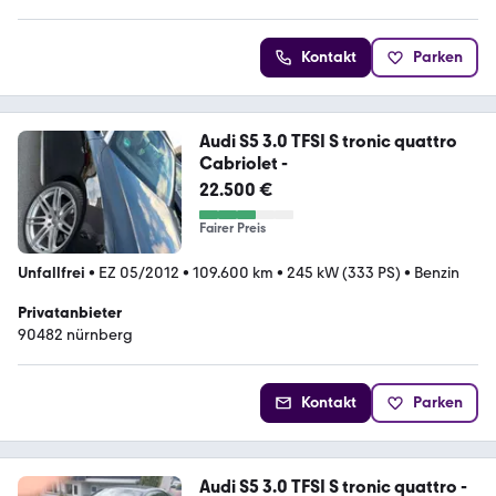
Kontakt
Parken
Audi S5 3.0 TFSI S tronic quattro
Cabriolet -
22.500 €
Fairer Preis
Unfallfrei
•
EZ 05/2012
•
109.600 km
•
245 kW (333 PS)
•
Benzin
Privatanbieter
90482 nürnberg
Kontakt
Parken
Audi S5 3.0 TFSI S tronic quattro -