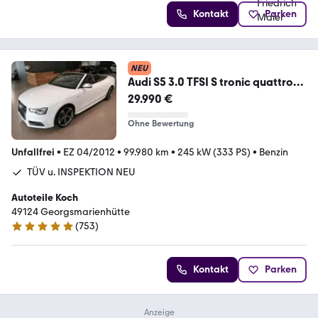
Kontakt
Parken
NEU
Audi S5 3.0 TFSI S tronic quattro
Cabriolet B&O NAVI
29.990 €
Ohne Bewertung
Unfallfrei
•
EZ 04/2012
•
99.980 km
•
245 kW (333 PS)
•
Benzin
TÜV u. INSPEKTION NEU
Autoteile Koch
49124 Georgsmarienhütte
(
753
)
4.9 Sterne
Kontakt
Parken