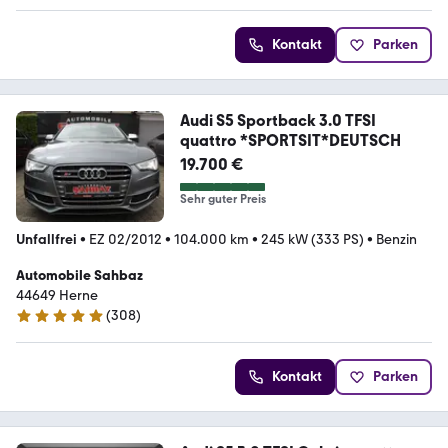
Kontakt
Parken
Audi S5 Sportback 3.0 TFSI
quattro *SPORTSIT*DEUTSCH
19.700 €
Sehr guter Preis
Unfallfrei
•
EZ 02/2012
•
104.000 km
•
245 kW (333 PS)
•
Benzin
Automobile Sahbaz
44649 Herne
(
308
)
5 Sterne
Kontakt
Parken