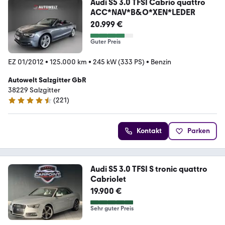
Audi S5 3.0 TFSI Cabrio quattro
ACC*NAV*B&O*XEN*LEDER
20.999 €
Guter Preis
EZ 01/2012
•
125.000 km
•
245 kW (333 PS)
•
Benzin
Autowelt Salzgitter GbR
38229 Salzgitter
(
221
)
4.7 Sterne
Kontakt
Parken
Audi S5 3.0 TFSI S tronic quattro
Cabriolet
19.900 €
Sehr guter Preis