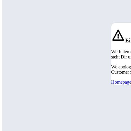
Ei
Wir bitten
steht Dir 
We apologi
Customer S
Homepag