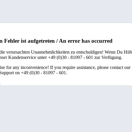
n Fehler ist aufgetreten / An error has occurred
 die verursachten Unannehmlichkeiten zu entschuldigen! Wenn Du Hilfe
unser Kundenservice unter +49 (0)30 - 81097 - 601 zur Verfügung.
se for any inconvenience! If you require assistance, please contact our
upport on +49 (0)30 - 81097 - 601.
e