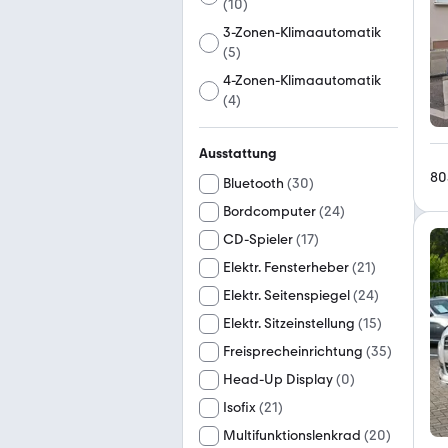
(
10
)
3-Zonen-Klimaautomatik
(
5
)
4-Zonen-Klimaautomatik
(
4
)
Ausstattung
80
Bluetooth
(
30
)
Bordcomputer
(
24
)
CD-Spieler
(
17
)
Elektr. Fensterheber
(
21
)
Elektr. Seitenspiegel
(
24
)
Elektr. Sitzeinstellung
(
15
)
Freisprecheinrichtung
(
35
)
Head-Up Display
(
0
)
Isofix
(
21
)
Multifunktionslenkrad
(
20
)