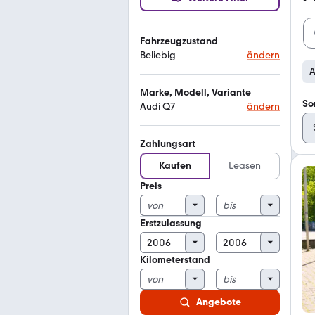
Fahrzeugzustand
Beliebig
ändern
A
Marke, Modell, Variante
So
Audi Q7
ändern
Zahlungsart
Kaufen
Leasen
Preis
Erstzulassung
Kilometerstand
Angebote