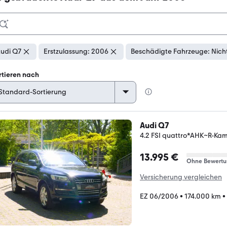
udi Q7
Erstzulassung: 2006
Beschädigte Fahrzeuge: Nich
rtieren nach
Audi Q7
4.2 FSI quattro*AHK~R-Ka
13.995 €
Ohne Bewertu
Versicherung vergleichen
EZ 06/2006
•
174.000 km
•