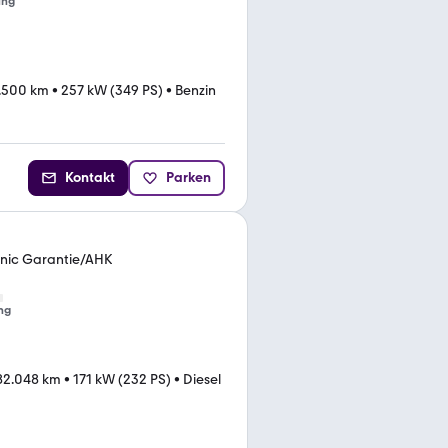
ung
.500 km
•
257 kW (349 PS)
•
Benzin
Kontakt
Parken
ronic Garantie/AHK
ng
82.048 km
•
171 kW (232 PS)
•
Diesel