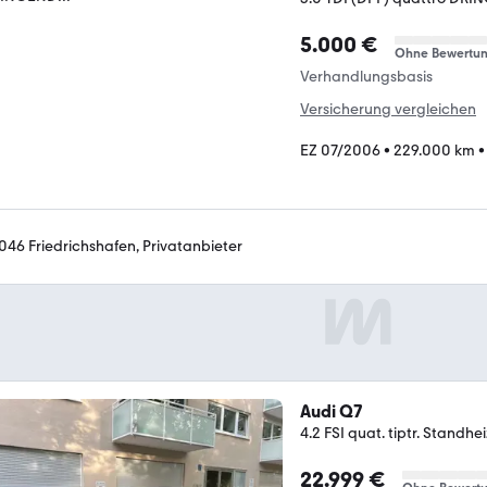
5.000 €
Ohne Bewertu
Verhandlungsbasis
Versicherung vergleichen
EZ 07/2006
•
229.000 km
046 Friedrichshafen, Privatanbieter
Audi Q7
4.2 FSI quat. tiptr. Standhe
22.999 €