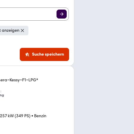
t anzeigen
Suche speichern
mera~Kessy~F1~LPG*
ng
257 kW (349 PS)
•
Benzin