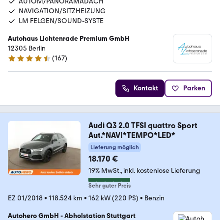
AUTOM/PANORAMADACH
NAVIGATION/SITZHEIZUNG
LM FELGEN/SOUND-SYSTE
Autohaus Lichtenrade Premium GmbH
12305 Berlin
(
167
)
4.6 Sterne
Kontakt
Parken
Audi Q3 2.0 TFSI quattro Sport
Aut.*NAVI*TEMPO*LED*
Lieferung möglich
18.170 €
19% MwSt.
inkl. kostenlose Lieferung
Sehr guter Preis
EZ 01/2018
•
118.524 km
•
162 kW (220 PS)
•
Benzin
Autohero GmbH - Abholstation Stuttgart