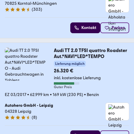
70825 Korntal-Münchingen
(
303
)
4.4 Sterne
Kontakt
Parken
Audi TT 2.0 TFSI quattro Roadster
Aut.*NAVI*LED*TEMPO
Lieferung möglich
26.320 €
inkl. kostenlose Lieferung
Guter Preis
EZ 03/2017
•
62.999 km
•
169 kW (230 PS)
•
Benzin
Autohero GmbH - Leipzig
04328 Leipzig
(
8
)
4.3 Sterne