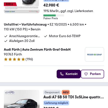
42.980 €
19% MwSt.
ggf. zzgl. Lieferkosten
Fairer Preis
Unfallfrei
•
Vorführfahrzeug
•
EZ 10/2025
•
6.500 km
•
110 kW (150 PS)
•
Benzin
Anschlussgarantie...
Motor Euro 6d-TEMP
Alufelgen 20 Zoll
Audi Fürth | Auto Zentrum Fürth Graf GmbH
90763 Fürth
(
196
)
4.8 Sterne
Kontakt
Parken
Gesponsert
NEU
Audi A7 SB 50 TDI 3xSLine quattro
360°/Matrix/HuD/Pan
Lieferung möglich