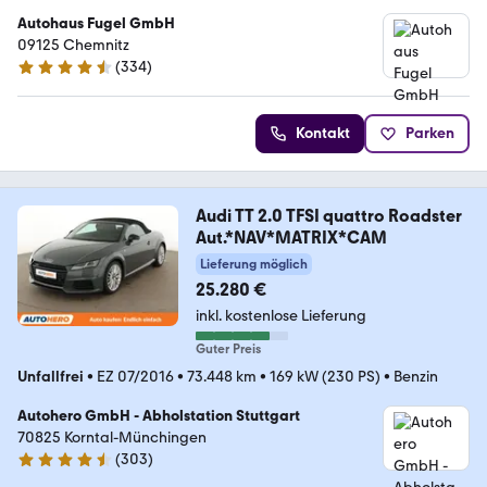
Autohaus Fugel GmbH
09125 Chemnitz
(
334
)
4.3 Sterne
Kontakt
Parken
Audi TT 2.0 TFSI quattro Roadster
Aut.*NAV*MATRIX*CAM
Lieferung möglich
25.280 €
inkl. kostenlose Lieferung
Guter Preis
Unfallfrei
•
EZ 07/2016
•
73.448 km
•
169 kW (230 PS)
•
Benzin
Autohero GmbH - Abholstation Stuttgart
70825 Korntal-Münchingen
(
303
)
4.4 Sterne