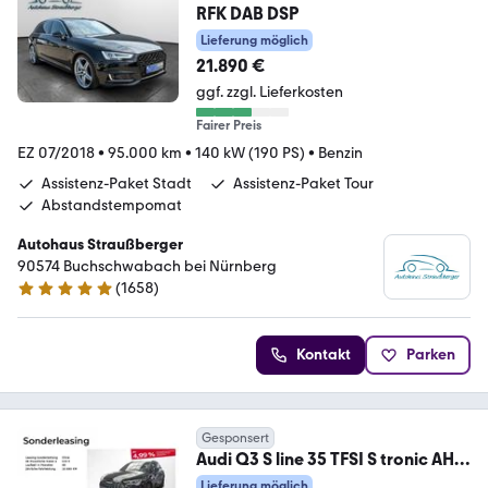
RFK DAB DSP
Lieferung möglich
21.890 €
ggf. zzgl. Lieferkosten
Fairer Preis
EZ 07/2018
•
95.000 km
•
140 kW (190 PS)
•
Benzin
Assistenz-Paket Stadt
Assistenz-Paket Tour
Abstandstempomat
Autohaus Straußberger
90574 Buchschwabach bei Nürnberg
(
1658
)
4.9 Sterne
Kontakt
Parken
Gesponsert
Audi Q3 S line 35 TFSI S tronic AHK
Stdhz. Matrix RFK
Lieferung möglich