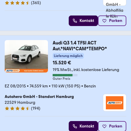
(
365
)
4.6 Sterne
Kontakt
Parken
Audi Q3 1.4 TFSI ACT
Aut.*NAVI*CAM*TEMPO*
Lieferung möglich
15.520 €
19% MwSt.
inkl. kostenlose Lieferung
Guter Preis
EZ 08/2015
•
74.559 km
•
110 kW (150 PS)
•
Benzin
Autohero GmbH - Standort Hamburg
22529 Hamburg
(
194
)
4.6 Sterne
Kontakt
Parken