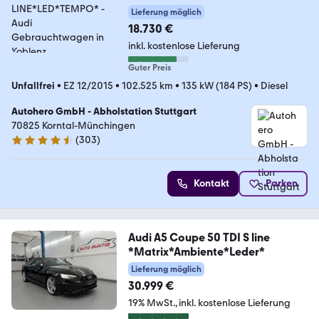
Lieferung möglich
18.730 €
inkl. kostenlose Lieferung
Guter Preis
Unfallfrei
•
EZ 12/2015
•
102.525 km
•
135 kW (184 PS)
•
Diesel
Autohero GmbH - Abholstation Stuttgart
70825 Korntal-Münchingen
(
303
)
4.4 Sterne
Kontakt
Parken
Audi A5 Coupe 50 TDI S line
*Matrix*Ambiente*Leder*
Lieferung möglich
30.999 €
19% MwSt.
inkl. kostenlose Lieferung