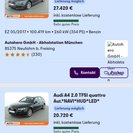
Lieferung möglich
27.420 €
inkl. kostenlose Lieferung
Sehr guter Preis
EZ 05/2017
•
100.419 km
•
260 kW (354 PS)
•
Benzin
Autohero GmbH - Abholstation München
85375 Neufahrn b. Freising
(
230
)
4.4 Sterne
Kontakt
Parken
Audi A4 2.0 TFSI quattro
Aut.*NAVI*HUD*LED*
Lieferung möglich
20.720 €
inkl. kostenlose Lieferung
Sehr guter Preis