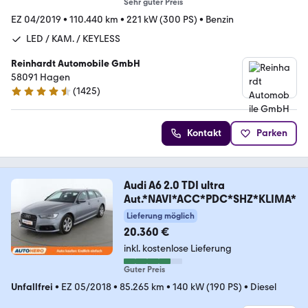
Sehr guter Preis
EZ 04/2019
•
110.440 km
•
221 kW (300 PS)
•
Benzin
LED / KAM. / KEYLESS
Reinhardt Automobile GmbH
58091 Hagen
(
1425
)
4.7 Sterne
Kontakt
Parken
Audi A6 2.0 TDI ultra
Aut.*NAVI*ACC*PDC*SHZ*KLIMA*
Lieferung möglich
20.360 €
inkl. kostenlose Lieferung
Guter Preis
Unfallfrei
•
EZ 05/2018
•
85.265 km
•
140 kW (190 PS)
•
Diesel