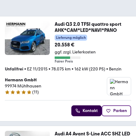
Audi Q3 2.0 TFSI quattro sport
AHK*CAM*LED*NAVI*PANO
Lieferung möglich
20.558 €
ggf. zzgl. Lieferkosten
Fairer Preis
Unfallfrei
•
EZ 11/2015
•
78.075 km
•
162 kW (220 PS)
•
Benzin
Hermann GmbH
99974 Mühlhausen
(
11
)
5 Sterne
Kontakt
Parken
Audi A4 Avant S-Line ACC SHZ LED