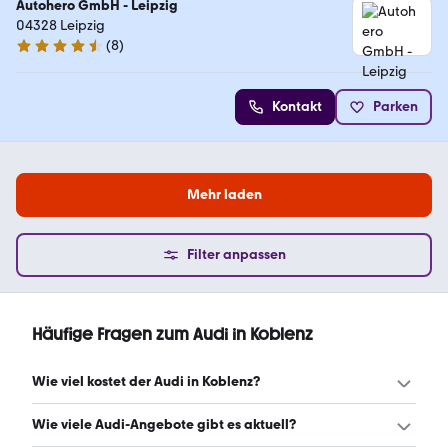
Autohero GmbH - Leipzig
04328 Leipzig
(
8
)
4.3 Sterne
Kontakt
Parken
Mehr laden
Filter anpassen
Häufige Fragen zum Audi in Koblenz
Wie viel kostet der Audi in Koblenz?
Ein guter Preis für einen Audi in Koblenz liegt zwischen
Wie viele Audi-Angebote gibt es aktuell?
28.988 € und 61.806 €. Leasingangebote starten ab 226