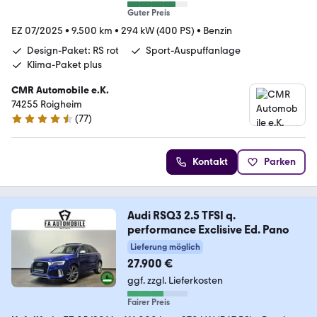
Guter Preis
EZ 07/2025
•
9.500 km
•
294 kW (400 PS)
•
Benzin
Design-Paket: RS rot
Sport-Auspuffanlage
Klima-Paket plus
CMR Automobile e.K.
74255 Roigheim
(
77
)
4.4 Sterne
Kontakt
Parken
Audi RSQ3 2.5 TFSI q.
performance Exclisive Ed. Pano
Lieferung möglich
27.900 €
ggf. zzgl. Lieferkosten
Fairer Preis