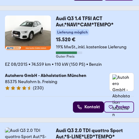
Audi Q3 1.4 TFSI ACT
Aut.*NAVI*CAM*TEMPO*
Lieferung möglich
15.520 €
19% MwSt.
inkl. kostenlose Lieferung
Guter Preis
EZ 08/2015
•
74.559 km
•
110 kW (150 PS)
•
Benzin
Autohero GmbH - Abholstation München
85375 Neufahrn b. Freising
(
230
)
4.4 Sterne
Kontakt
Parken
Audi Q3 2.0 TDI quattro Sport
Aut.*S-LINE*LED*TEMPO*