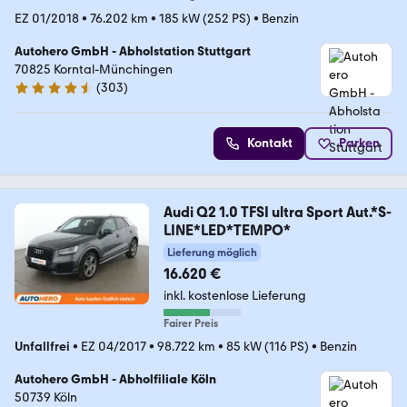
EZ 01/2018
•
76.202 km
•
185 kW (252 PS)
•
Benzin
Autohero GmbH - Abholstation Stuttgart
70825 Korntal-Münchingen
(
303
)
4.4 Sterne
Kontakt
Parken
Audi Q2 1.0 TFSI ultra Sport Aut.*S-
LINE*LED*TEMPO*
Lieferung möglich
16.620 €
inkl. kostenlose Lieferung
Fairer Preis
Unfallfrei
•
EZ 04/2017
•
98.722 km
•
85 kW (116 PS)
•
Benzin
Autohero GmbH - Abholfiliale Köln
50739 Köln