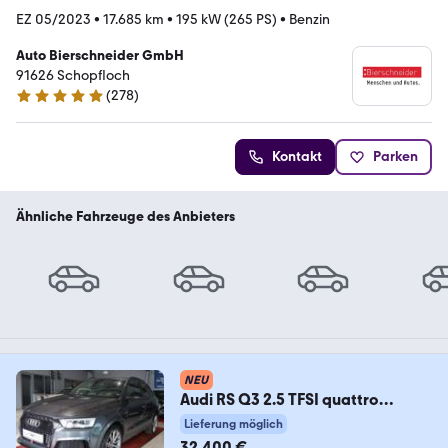
EZ 05/2023
•
17.685 km
•
195 kW (265 PS)
•
Benzin
Auto Bierschneider GmbH
91626 Schopfloch
(
278
)
4.8 Sterne
Kontakt
Parken
Ähnliche Fahrzeuge des Anbieters
NEU
Audi RS Q3 2.5 TFSI quattro
performance PANORAMA*KAME
Lieferung möglich
32.400 €