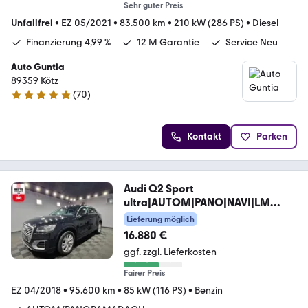
Sehr guter Preis
Unfallfrei
•
EZ 05/2021
•
83.500 km
•
210 kW (286 PS)
•
Diesel
Finanzierung 4,99 %
12 M Garantie
Service Neu
Auto Guntia
89359 Kötz
(
70
)
4.9 Sterne
Kontakt
Parken
Audi Q2 Sport
ultra|AUTOM|PANO|NAVI|LM
FELGEN
Lieferung möglich
16.880 €
ggf. zzgl. Lieferkosten
Fairer Preis
EZ 04/2018
•
95.600 km
•
85 kW (116 PS)
•
Benzin