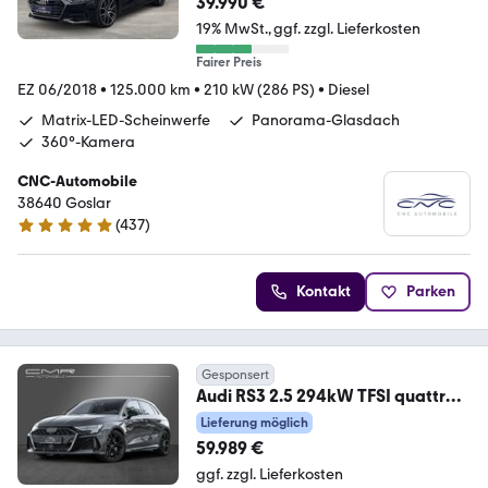
39.990 €
19% MwSt.
ggf. zzgl. Lieferkosten
Fairer Preis
EZ 06/2018
•
125.000 km
•
210 kW (286 PS)
•
Diesel
Matrix-LED-Scheinwerfe
Panorama-Glasdach
360°-Kamera
CNC-Automobile
38640 Goslar
(
437
)
4.9 Sterne
Kontakt
Parken
Gesponsert
Audi RS3 2.5 294kW TFSI quattro
Garantie bis 07/2030
Lieferung möglich
59.989 €
ggf. zzgl. Lieferkosten