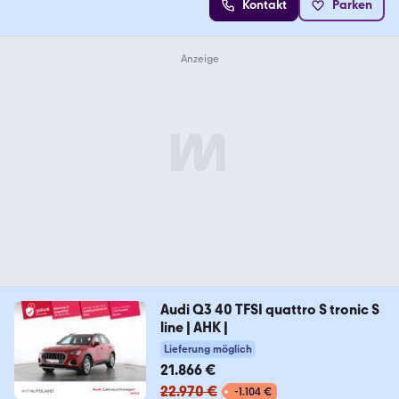
Kontakt
Parken
Audi Q3 40 TFSI quattro S tronic S
line | AHK |
Lieferung möglich
21.866 €
22.970 €
-1.104 €