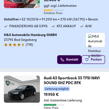
ggf. zzgl. Lieferkosten
Erhöhter Preis
Unfallfrei
•
EZ 10/2016
•
91.200 km
•
270 kW (367 PS)
•
Benzin
FINANZIERUNG AB 3,99%
KFZ ANKAUF
AHK
H&S Automobile Hamburg GMBH
23795 Bad Segeberg
(
118
)
4.6 Sterne
Kontakt
Parken
Audi A3 Sportback 35 TFSI NAVI
SOUND SHZ PDC RFK
Lieferung möglich
19.950 €
inkl. kostenlose Lieferung
Fairer Preis