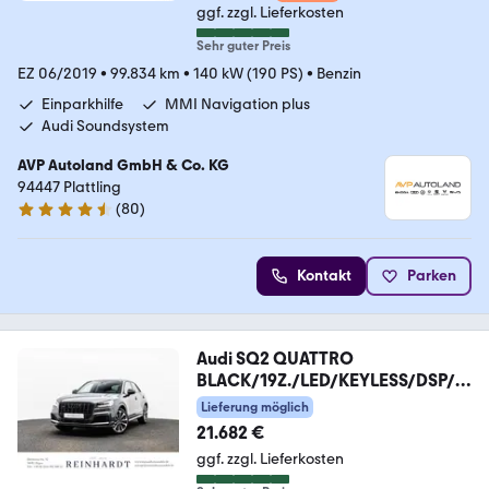
ggf. zzgl. Lieferkosten
Sehr guter Preis
EZ 06/2019
•
99.834 km
•
140 kW (190 PS)
•
Benzin
Einparkhilfe
MMI Navigation plus
Audi Soundsystem
AVP Autoland GmbH & Co. KG
94447 Plattling
(
80
)
4.6 Sterne
Kontakt
Parken
Audi SQ2 QUATTRO
BLACK/19Z./LED/KEYLESS/DSP/K
AMERA
Lieferung möglich
21.682 €
ggf. zzgl. Lieferkosten