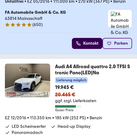
Unfallfrei
•
EZ 05/2016
•
111.000 km
•
270 kW (367 PS)
•
Benzin
FA Automobile GmbH & Co. KG
63814 Mainaschaff
(
650
)
4.8 Sterne
Kontakt
Parken
Audi A4 Allroad quattro 2.0 TFSI S
tronic Pano|LED|Na
Lieferung möglich
19.945 €
20.465 €
ggf. zzgl. Lieferkosten
Guter Preis
EZ 12/2016
•
113.350 km
•
185 kW (252 PS)
•
Benzin
LED Scheinwerfer
Head-up Display
Panoramadach