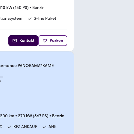
110 kW (150 PS)
•
Benzin
tionssystem
S-line Paket
Kontakt
Parken
performance PANORAMA*KAME
s
.200 km
•
270 kW (367 PS)
•
Benzin
%
KFZ ANKAUF
AHK