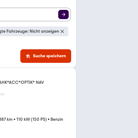
te Fahrzeuge: Nicht anzeigen
Suche speichern
c *AHK*ACC*OPTIK* NAV
887 km
•
110 kW (150 PS)
•
Benzin