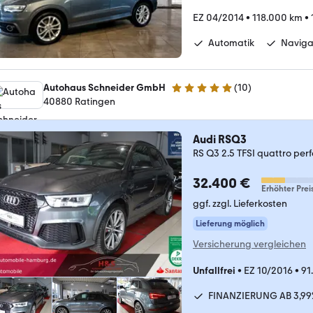
EZ 04/2014
•
118.000 km
•
Automatik
Naviga
Autohaus Schneider GmbH
(
10
)
5 Sterne
40880 Ratingen
Audi RSQ3
RS Q3 2.5 TFSI quattro 
32.400 €
Erhöhter Prei
ggf. zzgl. Lieferkosten
Lieferung möglich
Versicherung vergleichen
Unfallfrei
•
EZ 10/2016
•
91
FINANZIERUNG AB 3,99