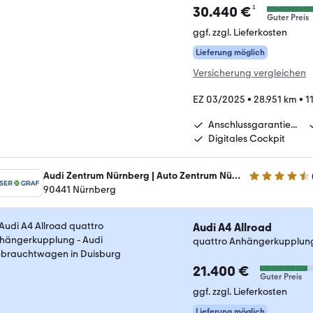
¹
30.440 €
Guter Preis
ggf. zzgl. Lieferkosten
Lieferung möglich
Versicherung vergleichen
EZ 03/2025
•
28.951 km
•
1
Anschlussgarantie...
Digitales Cockpit
Audi Zentrum Nürnberg | Auto Zentrum Nürnberg - Feser GmbH
4.4 Sterne
90441 Nürnberg
Audi A4 Allroad
quattro Anhängerkupplun
21.400 €
Guter Preis
ggf. zzgl. Lieferkosten
Lieferung möglich