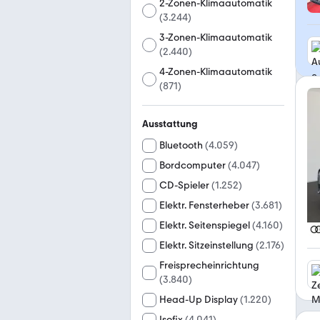
2-Zonen-Klimaautomatik
(
3.244
)
3-Zonen-Klimaautomatik
(
2.440
)
4-Zonen-Klimaautomatik
(
871
)
Ausstattung
Bluetooth
(
4.059
)
Bordcomputer
(
4.047
)
CD-Spieler
(
1.252
)
Elektr. Fensterheber
(
3.681
)
Elektr. Seitenspiegel
(
4.160
)
Elektr. Sitzeinstellung
(
2.176
)
Freisprecheinrichtung
(
3.840
)
Head-Up Display
(
1.220
)
Isofix
(
4.041
)