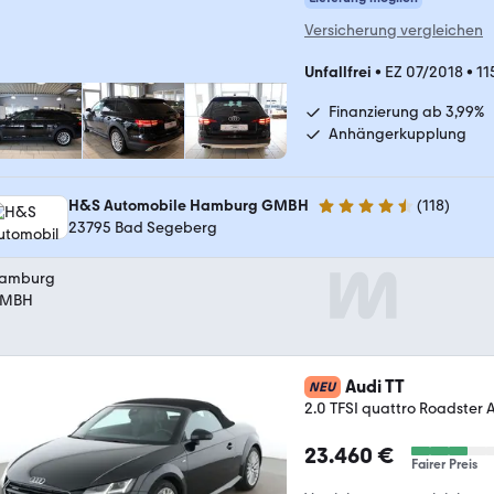
Versicherung vergleichen
Unfallfrei
•
EZ 07/2018
•
11
Finanzierung ab 3,99%
Anhängerkupplung
H&S Automobile Hamburg GMBH
(
118
)
4.6 Sterne
23795 Bad Segeberg
Audi TT
NEU
2.0 TFSI quattro Roadster
23.460 €
Fairer Preis