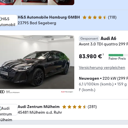
H&S Automobile Hamburg GMBH
(
118
)
4.6 Sterne
23795 Bad Segeberg
Audi A6
Gesponsert
Avant 3.0 TDI quattro 299 P
¹
83.980 €
Fairer Preis
Versicherung vergleichen
Neuwagen
•
220 kW (299 
6,1 l/100km (komb.)
•
159 g
F (komb.)
Audi Zentrum Mülheim
(
281
)
4.4 Sterne
45481 Mülheim a.d. Ruhr