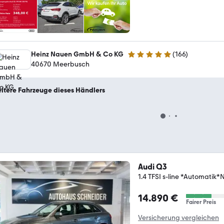
Heinz Nauen GmbH & Co KG
(
166
)
4.8 Sterne
40670 Meerbusch
itere Fahrzeuge dieses Händlers
Audi Q3
1.4 TFSI s-line *Automatik*
14.890 €
Fairer Preis
Versicherung vergleichen