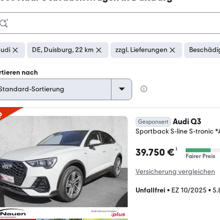
udi
DE, Duisburg, 22 km
zzgl. Lieferungen
Beschädig
rtieren nach
p
Audi Q3
Gesponsert
Sportback S-line S-troni
¹
39.750 €
Fairer Preis
Versicherung vergleichen
Unfallfrei
•
EZ 10/2025
•
5.