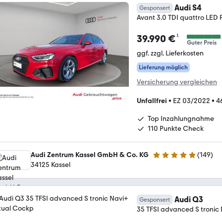
Audi S4
Gesponsert
Avant 3.0 TDI quattro LED
¹
39.990 €
Guter Preis
ggf. zzgl. Lieferkosten
Lieferung möglich
Versicherung vergleichen
Unfallfrei
•
EZ 03/2022
•
4
Top Inzahlungnahme
110 Punkte Check
Audi Zentrum Kassel GmbH & Co. KG
(
149
)
4.8 Sterne
34125 Kassel
Audi Q3
Gesponsert
35 TFSI advanced S tronic 