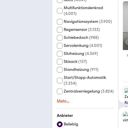
Multifunktionslenkrad
(
4.001
)
Navigationssystem
(
3.920
)
Regensensor
(
3.133
)
Schiebedach
(
988
)
Servolenkung
(
4.001
)
Sitzheizung
(
4.369
)
Skisack
(
137
)
Standheizung
(
911
)
Start/Stopp-Automatik
(
3.254
)
Zentralverriegelung
(
3.824
)
Mehr
...
Anbieter
Beliebig