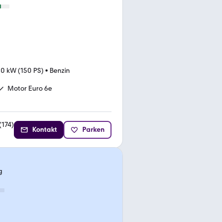
10 kW (150 PS)
•
Benzin
Motor Euro 6e
(
174
)
Kontakt
Parken
g