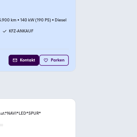
5.900 km
•
140 kW (190 PS)
•
Diesel
KFZ-ANKAUF
Kontakt
Parken
 Aut.*NAVI*LED*SPUR*