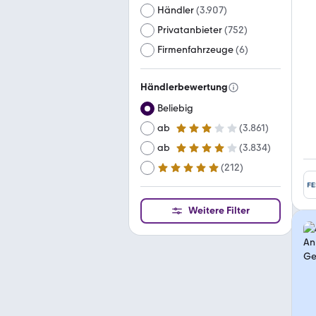
Händler
(
3.907
)
Privatanbieter
(
752
)
Firmenfahrzeuge
(
6
)
Händlerbewertung
Beliebig
ab
(
3.861
)
3 Sterne
ab
(
3.834
)
4 Sterne
(
212
)
ab
5 Sterne
Weitere Filter