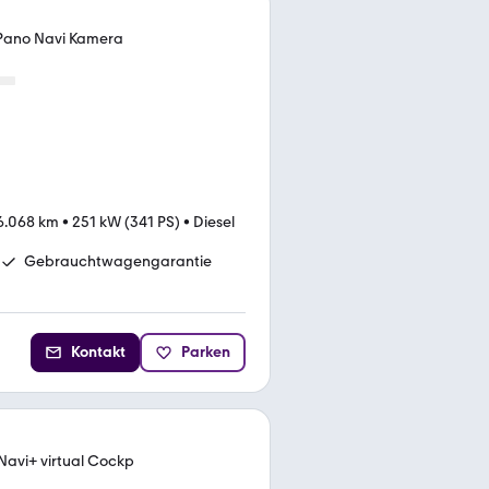
 Pano Navi Kamera
6.068 km
•
251 kW (341 PS)
•
Diesel
Gebrauchtwagengarantie
Kontakt
Parken
Navi+ virtual Cockp