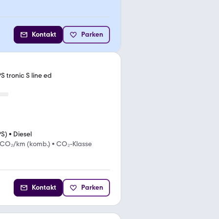
Kontakt
Parken
S tronic S line ed
PS)
•
Diesel
 CO₂/km (komb.)
•
CO₂-Klasse
Kontakt
Parken