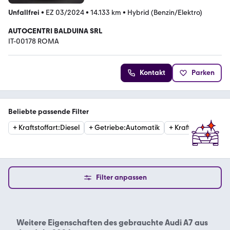
Unfallfrei
•
EZ 03/2024
•
14.133 km
•
Hybrid (Benzin/Elektro)
AUTOCENTRI BALDUINA SRL
IT-00178 ROMA
Kontakt
Parken
Beliebte passende Filter
+
Kraftstoffart
:
Diesel
+
Getriebe
:
Automatik
+
Kraftstoffart
:
Ben
Filter anpassen
Weitere Eigenschaften des
gebrauchte Audi A7 aus