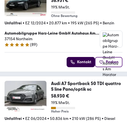
58.951 €
19% MwSt.
Ohne Bewertung
Unfallfrei
•
EZ 12/2024
•
20.877 km
•
195 kW (265 PS)
•
Benzin
Automobilgruppe Harz-Leine GmbH Autohaus Am
Harztor
37154 Northeim
(
89
)
5 Sterne
Kontakt
Parken
Audi A7 Sportback 50 TDI quattro
S line Pano/optik sc
58.930 €
19% MwSt.
Hoher Preis
Unfallfrei
•
EZ 06/2024
•
50.836 km
•
210 kW (286 PS)
•
Diesel