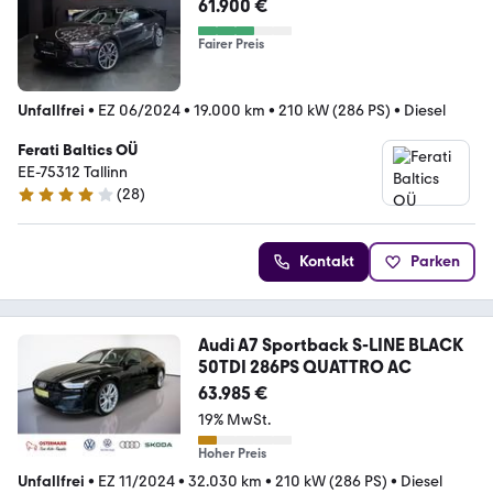
61.900 €
Fairer Preis
Unfallfrei
•
EZ 06/2024
•
19.000 km
•
210 kW (286 PS)
•
Diesel
Ferati Baltics OÜ
EE-75312 Tallinn
(
28
)
4 Sterne
Kontakt
Parken
Audi A7 Sportback S-LINE BLACK
50TDI 286PS QUATTRO AC
63.985 €
19% MwSt.
Hoher Preis
Unfallfrei
•
EZ 11/2024
•
32.030 km
•
210 kW (286 PS)
•
Diesel