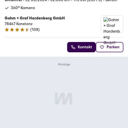
360° Kamera
Gohm + Graf Hardenberg GmbH
78467 Konstanz
(
108
)
4.4 Sterne
Kontakt
Parken