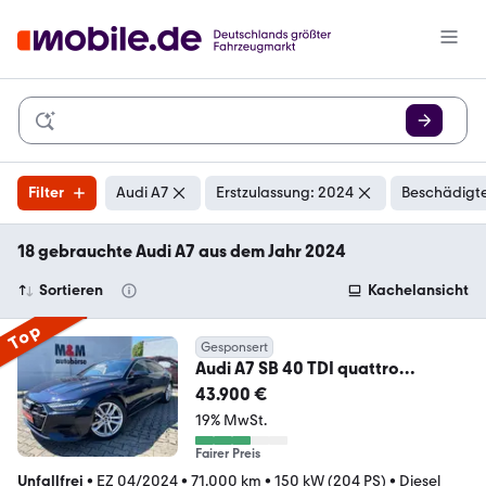
Filter
Audi A7
Erstzulassung: 2024
Beschädigte
18 gebrauchte Audi A7 aus dem Jahr 2024
Sortieren
Kachelansicht
Top
Gesponsert
Audi A7 SB 40 TDI quattro
Pano/Bang&Olufsen/Assistenz
43.900 €
19% MwSt.
Fairer Preis
Unfallfrei
•
EZ 04/2024
•
71.000 km
•
150 kW (204 PS)
•
Diesel