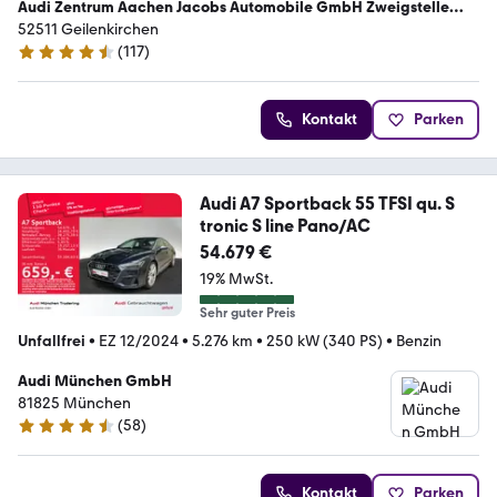
Audi Zentrum Aachen Jacobs Automobile GmbH Zweigstelle
Geilenkirchen
52511 Geilenkirchen
(
117
)
4.7 Sterne
Kontakt
Parken
Audi A7 Sportback 55 TFSI qu. S
tronic S line Pano/AC
54.679 €
19% MwSt.
Sehr guter Preis
Unfallfrei
•
EZ 12/2024
•
5.276 km
•
250 kW (340 PS)
•
Benzin
Audi München GmbH
81825 München
(
58
)
4.6 Sterne
Kontakt
Parken