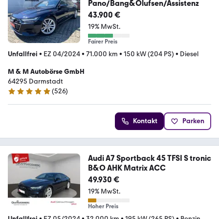
Pano/Bang&Olufsen/Assistenz
43.900 €
19% MwSt.
Fairer Preis
Unfallfrei
•
EZ 04/2024
•
71.000 km
•
150 kW (204 PS)
•
Diesel
M & M Autobörse GmbH
64295 Darmstadt
(
526
)
4.9 Sterne
Kontakt
Parken
Audi A7 Sportback 45 TFSI S tronic
B&O AHK Matrix ACC
49.930 €
19% MwSt.
Hoher Preis
Unfallfrei
•
EZ 05/2024
•
32.000 km
•
195 kW (265 PS)
•
Benzin