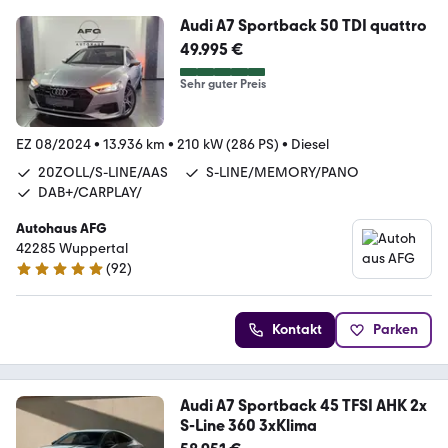
Audi A7 Sportback 50 TDI quattro
49.995 €
Sehr guter Preis
EZ 08/2024
•
13.936 km
•
210 kW (286 PS)
•
Diesel
20ZOLL/S-LINE/AAS
S-LINE/MEMORY/PANO
DAB+/CARPLAY/
Autohaus AFG
42285 Wuppertal
(
92
)
5 Sterne
Kontakt
Parken
Audi A7 Sportback 45 TFSI AHK 2x
S-Line 360 3xKlima