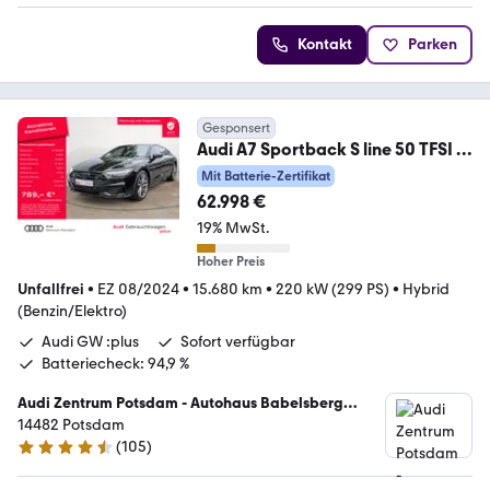
Kontakt
Parken
Gesponsert
Audi A7 Sportback S line 50 TFSI e
quattro LASER 360°
Mit Batterie-Zertifikat
62.998 €
19% MwSt.
Hoher Preis
Unfallfrei
•
EZ 08/2024
•
15.680 km
•
220 kW (299 PS)
•
Hybrid
(Benzin/Elektro)
Audi GW :plus
Sofort verfügbar
Batteriecheck: 94,9 %
Audi Zentrum Potsdam - Autohaus Babelsberg
GmbH & Co KG
14482 Potsdam
(
105
)
4.4 Sterne