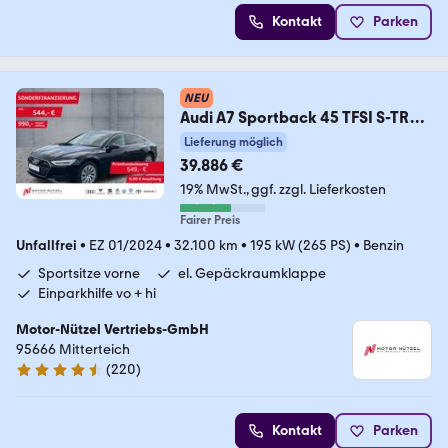
Kontakt
Parken
NEU
Audi A7 Sportback 45 TFSI S-TR
LED+NAVI+RFK+GRA+DAB
Lieferung möglich
39.886 €
19% MwSt.
ggf. zzgl. Lieferkosten
Fairer Preis
Unfallfrei
•
EZ 01/2024
•
32.100 km
•
195 kW (265 PS)
•
Benzin
Sportsitze vorne
el. Gepäckraumklappe
Einparkhilfe vo + hi
Motor-Nützel Vertriebs-GmbH
95666 Mitterteich
(
220
)
4.6 Sterne
Kontakt
Parken