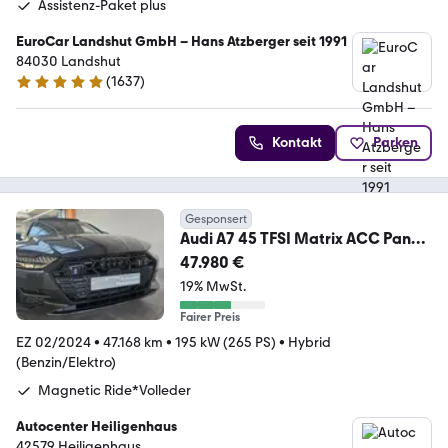
Assistenz-Paket plus
EuroCar Landshut GmbH – Hans Atzberger seit 1991
84030 Landshut
(
1637
)
4.9 Sterne
Kontakt
Parken
Gesponsert
Audi A7 45 TFSI Matrix ACC Pano
360°Kamera B&O Stdhz
47.980 €
19% MwSt.
Fairer Preis
EZ 02/2024
•
47.168 km
•
195 kW (265 PS)
•
Hybrid
(Benzin/Elektro)
Magnetic Ride*Volleder
Autocenter Heiligenhaus
42579 Heiligenhaus