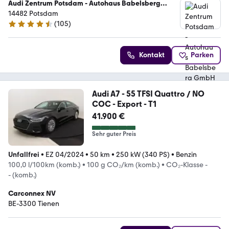
Audi Zentrum Potsdam - Autohaus Babelsberg
GmbH & Co KG
14482 Potsdam
(
105
)
4.4 Sterne
Kontakt
Parken
Audi A7 - 55 TFSI Quattro / NO
COC - Export - T1
41.900 €
Sehr guter Preis
Unfallfrei
•
EZ 04/2024
•
50 km
•
250 kW (340 PS)
•
Benzin
100,0 l/100km (komb.)
•
100 g CO₂/km (komb.)
•
CO₂-Klasse -
- (komb.)
Carconnex NV
BE-3300 Tienen