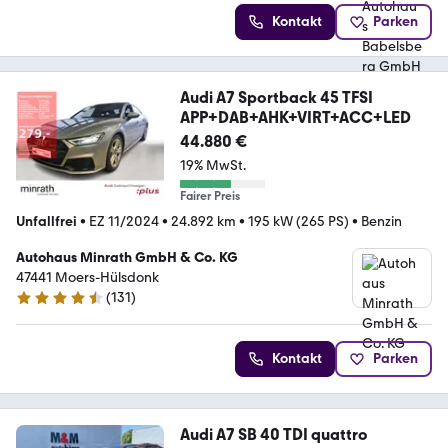
Kontakt
Parken
Audi A7 Sportback 45 TFSI
APP+DAB+AHK+VIRT+ACC+LED
44.880 €
19% MwSt.
Fairer Preis
Unfallfrei
•
EZ 11/2024
•
24.892 km
•
195 kW (265 PS)
•
Benzin
Autohaus Minrath GmbH & Co. KG
47441 Moers-Hülsdonk
(
131
)
4.4 Sterne
Kontakt
Parken
Audi A7 SB 40 TDI quattro