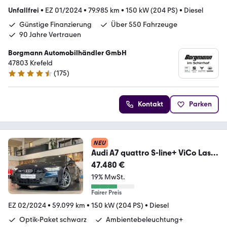
Unfallfrei
•
EZ 01/2024
•
79.985 km
•
150 kW (204 PS)
•
Diesel
Günstige Finanzierung
Über 550 Fahrzeuge
90 Jahre Vertrauen
Borgmann Automobilhändler GmbH
47803 Krefeld
(
175
)
4.5 Sterne
Kontakt
Parken
NEU
Audi A7 quattro S-line+ ViCo Laser
Pano HUD AHK ACC
47.480 €
19% MwSt.
Fairer Preis
EZ 02/2024
•
59.099 km
•
150 kW (204 PS)
•
Diesel
Optik-Paket schwarz
Ambientebeleuchtung+