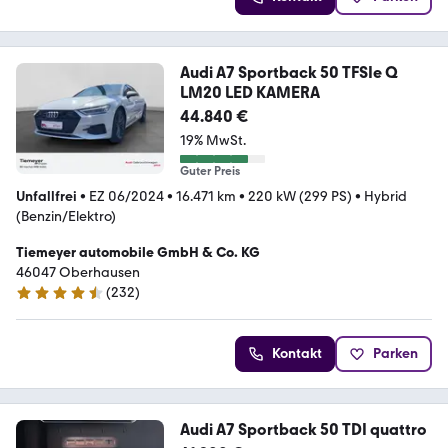
Audi A7 Sportback 50 TFSIe Q
LM20 LED KAMERA
44.840 €
19% MwSt.
Guter Preis
Unfallfrei
•
EZ 06/2024
•
16.471 km
•
220 kW (299 PS)
•
Hybrid
(Benzin/Elektro)
Tiemeyer automobile GmbH & Co. KG
46047 Oberhausen
(
232
)
4.4 Sterne
Kontakt
Parken
Audi A7 Sportback 50 TDI quattro