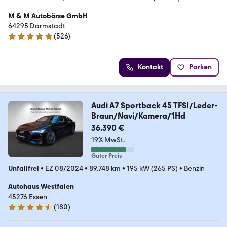
M & M Autobörse GmbH
64295 Darmstadt
(
526
)
4.9 Sterne
Kontakt
Parken
Audi A7 Sportback 45 TFSI/Leder-
Braun/Navi/Kamera/1Hd
36.390 €
19% MwSt.
Guter Preis
Unfallfrei
•
EZ 08/2024
•
89.748 km
•
195 kW (265 PS)
•
Benzin
Autohaus Westfalen
45276 Essen
(
180
)
4.3 Sterne