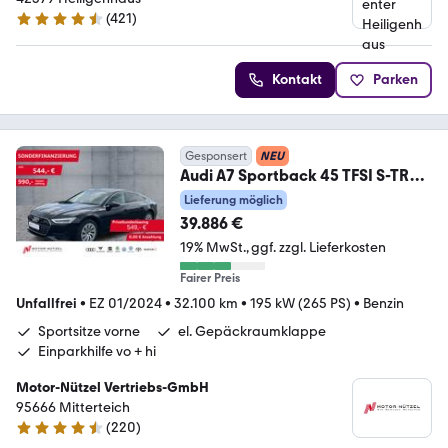
(
421
)
4.5 Sterne
Kontakt
Parken
Gesponsert
NEU
Audi A7 Sportback 45 TFSI S-TR
LED+NAVI+RFK+GRA+DAB
Lieferung möglich
39.886 €
19% MwSt.
ggf. zzgl. Lieferkosten
Fairer Preis
Unfallfrei
•
EZ 01/2024
•
32.100 km
•
195 kW (265 PS)
•
Benzin
Sportsitze vorne
el. Gepäckraumklappe
Einparkhilfe vo + hi
Motor-Nützel Vertriebs-GmbH
95666 Mitterteich
(
220
)
4.6 Sterne