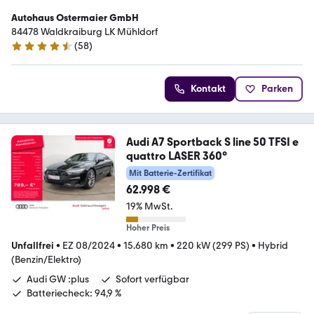
Autohaus Ostermaier GmbH
84478 Waldkraiburg LK Mühldorf
(
58
)
4.7 Sterne
Kontakt
Parken
Audi A7 Sportback S line 50 TFSI e
quattro LASER 360°
Mit Batterie-Zertifikat
62.998 €
19% MwSt.
Hoher Preis
Unfallfrei
•
EZ 08/2024
•
15.680 km
•
220 kW (299 PS)
•
Hybrid
(Benzin/Elektro)
Audi GW :plus
Sofort verfügbar
Batteriecheck: 94,9 %