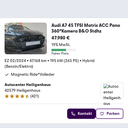
Audi A7 45 TFSI Matrix ACC Pano
360°Kamera B&O Stdhz
47.980 €
19% MwSt.
Fairer Preis
EZ 02/2024
•
47.168 km
•
195 kW (265 PS)
•
Hybrid
(Benzin/Elektro)
Magnetic Ride*Volleder
Autocenter Heiligenhaus
42579 Heiligenhaus
(
421
)
4.5 Sterne
Kontakt
Parken