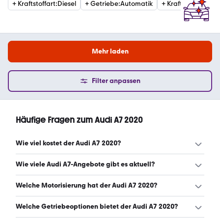
+
Kraftstoffart
:
Diesel
+
Getriebe
:
Automatik
+
Kraftstoffart
:
Ben
Mehr laden
Filter anpassen
Häufige Fragen zum Audi A7 2020
Wie viel kostet der Audi A7 2020?
Ein guter Preis für einen Audi A7 2020 liegt zwischen
Wie viele Audi A7-Angebote gibt es aktuell?
35.745 € und 43.317 €. (Stand: 9.8.2026)
Es gibt insgesamt 39 Audi A7 bei mobile.de, davon 39
Welche Motorisierung hat der Audi A7 2020?
Gebraucht- und 0 Neuwagen. (Stand: 9.8.2026)
Der Audi A7 2020 hat Leistungen zwischen 204 und 370
Welche Getriebeoptionen bietet der Audi A7 2020?
PS. (Stand: 9.8.2026)