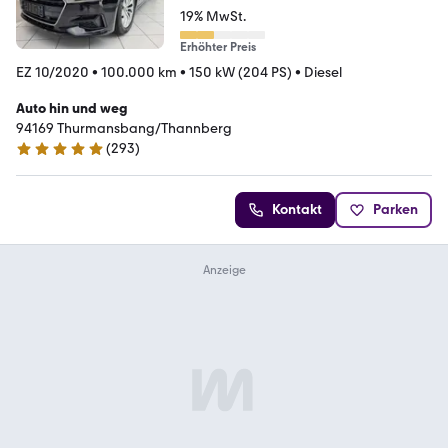
19% MwSt.
Erhöhter Preis
EZ 10/2020
•
100.000 km
•
150 kW (204 PS)
•
Diesel
Auto hin und weg
94169 Thurmansbang/Thannberg
(
293
)
4.9 Sterne
Kontakt
Parken