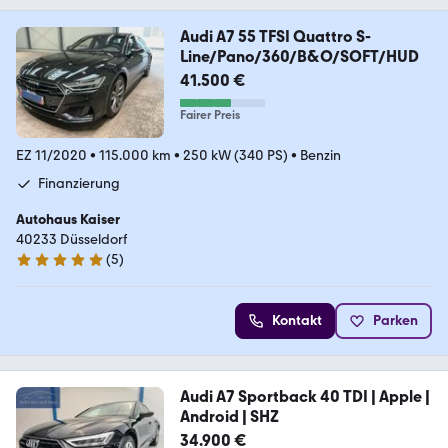
Audi A7 55 TFSI Quattro S-
Line/Pano/360/B&O/SOFT/HUD
41.500 €
Fairer Preis
EZ 11/2020
•
115.000 km
•
250 kW (340 PS)
•
Benzin
Finanzierung
Autohaus Kaiser
40233 Düsseldorf
(
5
)
4.9 Sterne
Kontakt
Parken
Audi A7 Sportback 40 TDI | Apple |
Android | SHZ
34.900 €