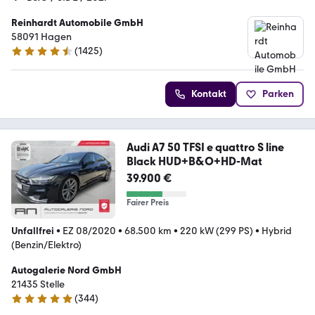
Reinhardt Automobile GmbH
58091 Hagen
(
1425
)
4.7 Sterne
Kontakt
Parken
Audi A7 50 TFSI e quattro S line
Black HUD+B&O+HD-Mat
39.900 €
Fairer Preis
Unfallfrei
•
EZ 08/2020
•
68.500 km
•
220 kW (299 PS)
•
Hybrid
(Benzin/Elektro)
Autogalerie Nord GmbH
21435 Stelle
(
344
)
4.8 Sterne