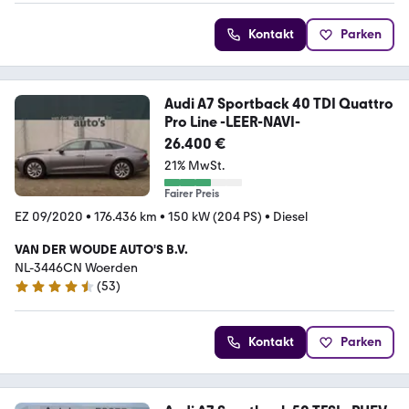
Kontakt
Parken
Audi A7 Sportback 40 TDI Quattro
Pro Line -LEER-NAVI-
26.400 €
21% MwSt.
Fairer Preis
EZ 09/2020
•
176.436 km
•
150 kW (204 PS)
•
Diesel
VAN DER WOUDE AUTO'S B.V.
NL-3446CN Woerden
(
53
)
4.6 Sterne
Kontakt
Parken