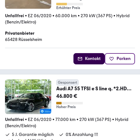
Erhöhter Preis
Unfallfrei
•
EZ 06/2020
•
60.000 km
•
270 kW (367 PS)
•
Hybrid
(Benzin/Elektro)
Privatanbieter
65428 Rüsselsheim
Kontakt
Parken
Gesponsert
Audi A7 55 TFSI e S line q. *2.HD
*20 *ACC*Pano*B&O
46.800 €
Hoher Preis
Unfallfrei
•
EZ 06/2020
•
77.000 km
•
270 kW (367 PS)
•
Hybrid
(Benzin/Elektro)
5 J. Garantie möglich
0% Anzahlung !!!