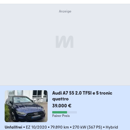
Audi A7 55 2.0 TFSI e S tronic
quattro
39.000 €
Fairer Preis
Unfallfrei
•
EZ 10/2020
•
79.890 km
•
270 kW (367 PS)
•
Hybrid