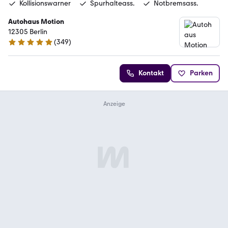
Kollisionswarner
Spurhalteass.
Notbremsass.
Autohaus Motion
12305 Berlin
(
349
)
5 Sterne
Kontakt
Parken