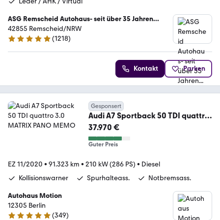
Leder / AHK / Virtual
ASG Remscheid Autohaus- seit über 35 Jahren...
42855 Remscheid/NRW
(
1218
)
4.8 Sterne
Kontakt
Parken
Gesponsert
Audi A7 Sportback 50 TDI quattro
3.0 MATRIX PANO MEMO
37.970 €
Guter Preis
EZ 11/2020
•
91.323 km
•
210 kW (286 PS)
•
Diesel
Kollisionswarner
Spurhalteass.
Notbremsass.
Autohaus Motion
12305 Berlin
(
349
)
5 Sterne