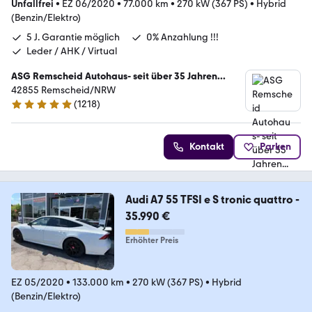
Unfallfrei
•
EZ 06/2020
•
77.000 km
•
270 kW (367 PS)
•
Hybrid
(Benzin/Elektro)
5 J. Garantie möglich
0% Anzahlung !!!
Leder / AHK / Virtual
ASG Remscheid Autohaus- seit über 35 Jahren...
42855 Remscheid/NRW
(
1218
)
4.8 Sterne
Kontakt
Parken
Audi A7 55 TFSI e S tronic quattro -
35.990 €
Erhöhter Preis
EZ 05/2020
•
133.000 km
•
270 kW (367 PS)
•
Hybrid
(Benzin/Elektro)