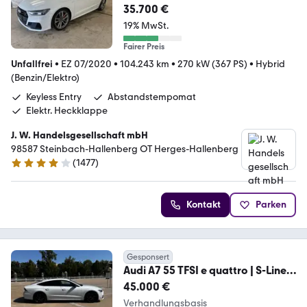
35.700 €
19% MwSt.
Fairer Preis
Unfallfrei
•
EZ 07/2020
•
104.243 km
•
270 kW (367 PS)
•
Hybrid
(Benzin/Elektro)
Keyless Entry
Abstandstempomat
Elektr. Heckklappe
J. W. Handelsgesellschaft mbH
98587 Steinbach-Hallenberg OT Herges-Hallenberg
(
1477
)
4.2 Sterne
Kontakt
Parken
Gesponsert
Audi A7 55 TFSI e quattro | S-Line |
Unfallfrei
45.000 €
Verhandlungsbasis