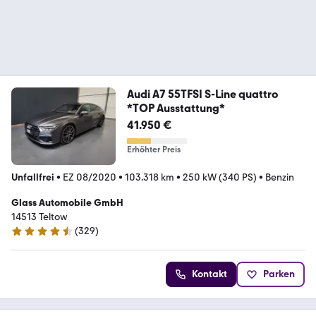
Audi A7 55TFSI S-Line quattro
*TOP Ausstattung*
41.950 €
Erhöhter Preis
Unfallfrei
•
EZ 08/2020
•
103.318 km
•
250 kW (340 PS)
•
Benzin
Glass Automobile GmbH
14513 Teltow
(
329
)
4.4 Sterne
Kontakt
Parken