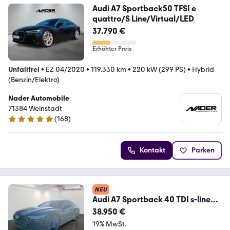
Audi A7 Sportback50 TFSI e
quattro/S Line/Virtual/LED
37.790 €
Erhöhter Preis
Unfallfrei
•
EZ 04/2020
•
119.330 km
•
220 kW (299 PS)
•
Hybrid
(Benzin/Elektro)
Nader Automobile
71384 Weinstadt
(
168
)
5 Sterne
Kontakt
Parken
NEU
Audi A7 Sportback 40 TDI s-line
SportPlus Stadt+Tour
38.950 €
19% MwSt.