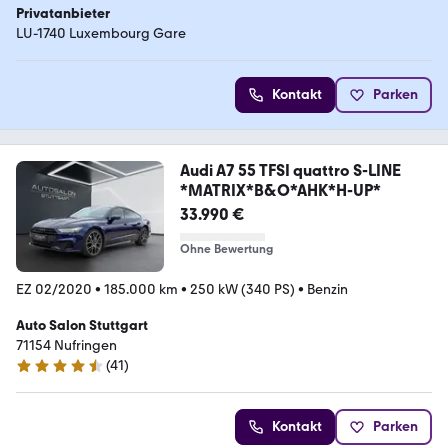
Privatanbieter
LU-1740 Luxembourg Gare
Kontakt
Parken
Audi A7 55 TFSI quattro S-LINE
*MATRIX*B&O*AHK*H-UP*
33.990 €
Ohne Bewertung
EZ 02/2020
•
185.000 km
•
250 kW (340 PS)
•
Benzin
Auto Salon Stuttgart
71154 Nufringen
(
41
)
4.5 Sterne
Kontakt
Parken