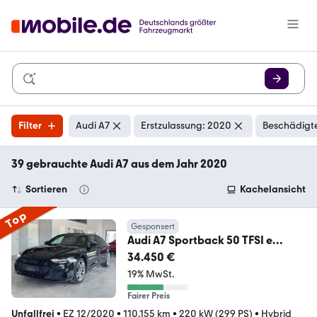
Filter
Audi A7
Erstzulassung: 2020
Beschädigte
39 gebrauchte Audi A7 aus dem Jahr 2020
Sortieren
Kachelansicht
Top
Gesponsert
Audi A7 Sportback 50 TFSI e
quattro S line HD-Matrix
34.450 €
19% MwSt.
Fairer Preis
Unfallfrei
•
EZ 12/2020
•
110.155 km
•
220 kW (299 PS)
•
Hybrid