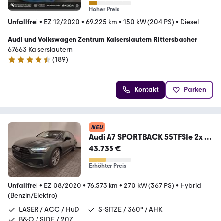
Hoher Preis
Unfallfrei
•
EZ 12/2020
•
69.225 km
•
150 kW (204 PS)
•
Diesel
Audi und Volkswagen Zentrum Kaiserslautern Rittersbacher
67663 Kaiserslautern
(
189
)
4.6 Sterne
Kontakt
Parken
NEU
Audi A7 SPORTBACK 55TFSIe 2x S
LINE BLACK LSR/S-SITZE
43.735 €
Erhöhter Preis
Unfallfrei
•
EZ 08/2020
•
76.573 km
•
270 kW (367 PS)
•
Hybrid
(Benzin/Elektro)
LASER / ACC / HuD
S-SITZE / 360° / AHK
B&O / SIDE / 20Z.