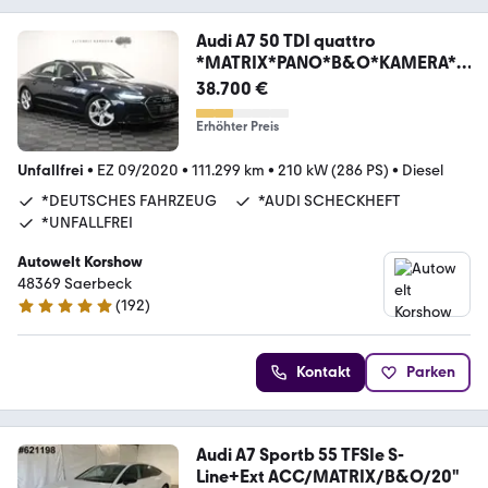
Audi A7 50 TDI quattro
*MATRIX*PANO*B&O*KAMERA*
MEMORY
38.700 €
Erhöhter Preis
Unfallfrei
•
EZ 09/2020
•
111.299 km
•
210 kW (286 PS)
•
Diesel
*DEUTSCHES FAHRZEUG
*AUDI SCHECKHEFT
*UNFALLFREI
Autowelt Korshow
48369 Saerbeck
(
192
)
4.9 Sterne
Kontakt
Parken
Audi A7 Sportb 55 TFSIe S-
Line+Ext ACC/MATRIX/B&O/20"