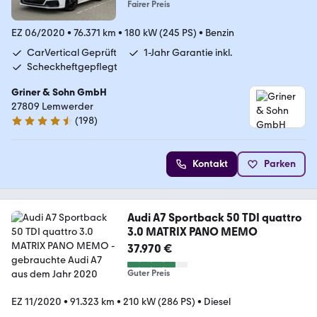
Fairer Preis
EZ 06/2020
•
76.371 km
•
180 kW (245 PS)
•
Benzin
CarVertical Geprüft
1-Jahr Garantie inkl.
Scheckheftgepflegt
Griner & Sohn GmbH
27809 Lemwerder
(
198
)
4.6 Sterne
Kontakt
Parken
Audi A7 Sportback 50 TDI quattro
3.0 MATRIX PANO MEMO
37.970 €
Guter Preis
EZ 11/2020
•
91.323 km
•
210 kW (286 PS)
•
Diesel