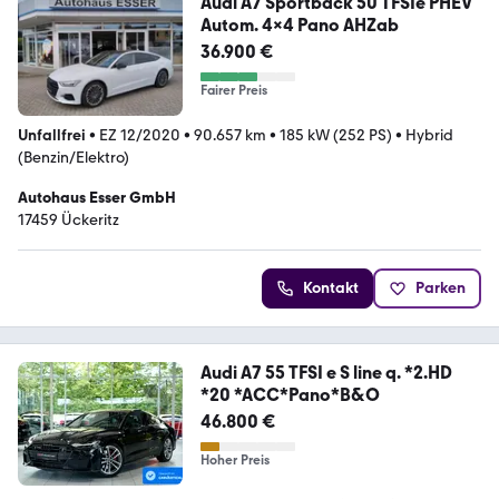
Audi A7 Sportback 50 TFSIe PHEV
Autom. 4x4 Pano AHZab
36.900 €
Fairer Preis
Unfallfrei
•
EZ 12/2020
•
90.657 km
•
185 kW (252 PS)
•
Hybrid
(Benzin/Elektro)
Autohaus Esser GmbH
17459 Ückeritz
Kontakt
Parken
Audi A7 55 TFSI e S line q. *2.HD
*20 *ACC*Pano*B&O
46.800 €
Hoher Preis