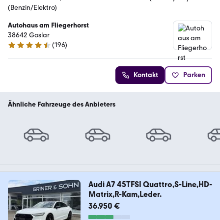
(Benzin/Elektro)
Autohaus am Fliegerhorst
38642 Goslar
(
196
)
4.6 Sterne
Kontakt
Parken
Ähnliche Fahrzeuge des Anbieters
Audi A7 45TFSI Quattro,S-Line,HD-
Matrix,R-Kam,Leder.
36.950 €