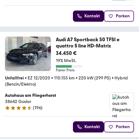
Kontakt
Parken
Audi A7 Sportback 50 TFSI e
quattro S line HD-Matrix
34.450 €
19% MwSt.
Fairer Preis
Unfallfrei
•
EZ 12/2020
•
110.155 km
•
220 kW (299 PS)
•
Hybrid
(Benzin/Elektro)
Autohaus am Fliegerhorst
38642 Goslar
(
196
)
4.6 Sterne
Kontakt
Parken