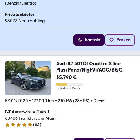
(Benzin/Elektro)
Privatanbieter
93073 Neutraubling
Kontakt
Parken
Audi A7 50TDI Quattro S line
Plus/Pano/NighVi/ACC/B&Q
35.790 €
Erhöhter Preis
EZ 01/2020
•
177.000 km
•
210 kW (286 PS)
•
Diesel
F-T Automobile GmbH
60486 Frankfurt am Main
(
83
)
5 Sterne