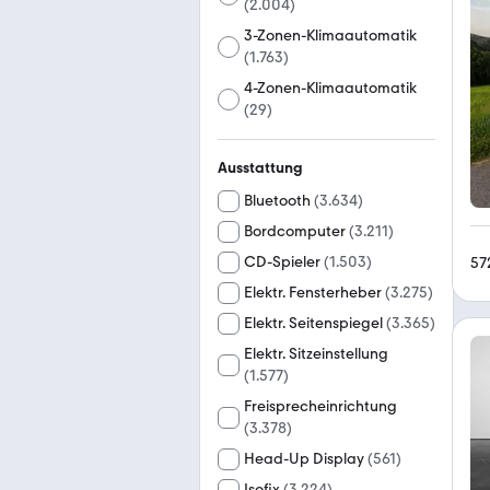
(
2.004
)
3-Zonen-Klimaautomatik
(
1.763
)
4-Zonen-Klimaautomatik
(
29
)
Ausstattung
Bluetooth
(
3.634
)
Bordcomputer
(
3.211
)
CD-Spieler
(
1.503
)
57
Elektr. Fensterheber
(
3.275
)
Elektr. Seitenspiegel
(
3.365
)
Elektr. Sitzeinstellung
(
1.577
)
Freisprecheinrichtung
(
3.378
)
Head-Up Display
(
561
)
Isofix
(
3.224
)