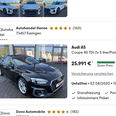
Autohandel Henne
(
160
)
4.5 Sterne
73457 Essingen­­­
Audi A5
Coupe 40 TDI 2x S line/P
¹
25.991 €
Guter Preis
Versicherung vergleichen
Unfallfrei
•
EZ 08/2020
•
1
Standheizung
Pa
Infotainment Paket
Davo Automobile
(
182
)
4.5 Sterne