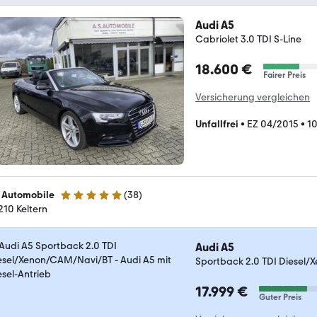
Audi A5
Cabriolet 3.0 TDI S-Line
18.600 €
Fairer Preis
Versicherung vergleichen
Unfallfrei
•
EZ 04/2015
•
10
 Automobile
(
38
)
5 Sterne
210 Keltern
Audi A5
Sportback 2.0 TDI Diesel
17.999 €
Guter Preis