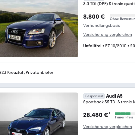
3.0 TDI (DPF) S tronic quat
8.800 €
Ohne Bewertu
Verhandlungsbasis
Versicherung vergleichen
Unfallfrei
•
EZ 10/2010
•
20
223 Kreuztal , Privatanbieter
Audi A5
Gesponsert
Sportback 35 TDI S tronic
¹
28.480 €
Fairer Preis
Versicherung vergleichen