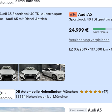
57299 Burbach
Audi A5
NEU
Sportback 40 TDI quattro s
24.999 €
Fairer Preis
Versicherung vergleichen
EZ 03/2019
•
117.000 km
•
DB Automobile Hohenlinden-München
(
47
)
4.8 Sterne
85664 Hohenlinden bei München
Audi A5
Gesponsert