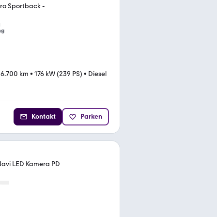
tro Sportback -
ng
6.700 km
•
176 kW (239 PS)
•
Diesel
Kontakt
Parken
 Navi LED Kamera PD