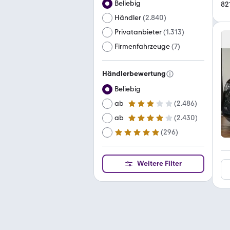
Beliebig
82
Händler
(
2.840
)
Privatanbieter
(
1.313
)
Firmenfahrzeuge
(
7
)
Händlerbewertung
Beliebig
ab
(
2.486
)
3 Sterne
ab
(
2.430
)
4 Sterne
(
296
)
ab
5 Sterne
Weitere Filter