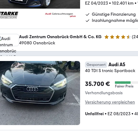
EZ 04/2023
•
102.401 km
•
Günstige Finanzierung
Inzahlungnahme mögli
Audi Zentrum Osnabrück GmbH & Co. KG
(
2
4.7 Sterne
49080 Osnabrück
Audi A5
Gesponsert
40 TDI S tronic Sportback
35.700 €
Fairer Preis
Verhandlungsbasis
Versicherung vergleichen
Unfallfrei
•
EZ 08/2023
•
4