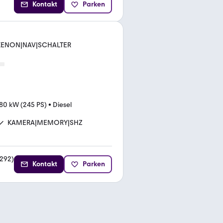
Kontakt
Parken
E|XENON|NAV|SCHALTER
80 kW (245 PS)
•
Diesel
KAMERA|MEMORY|SHZ
292
)
Kontakt
Parken