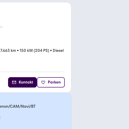
7.663 km
•
150 kW (204 PS)
•
Diesel
Kontakt
Parken
/Xenon/CAM/Navi/BT