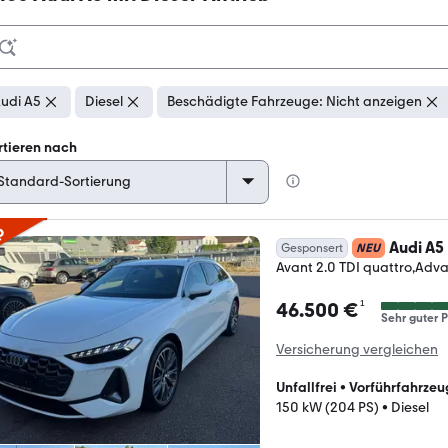
udi A5
Diesel
Beschädigte Fahrzeuge: Nicht anzeigen
rtieren nach
p
Audi A5
Gesponsert
NEU
Avant 2.0 TDI quattro,Adv
¹
46.500 €
Sehr guter P
Versicherung vergleichen
Unfallfrei
•
Vorführfahrzeu
150 kW (204 PS)
•
Diesel