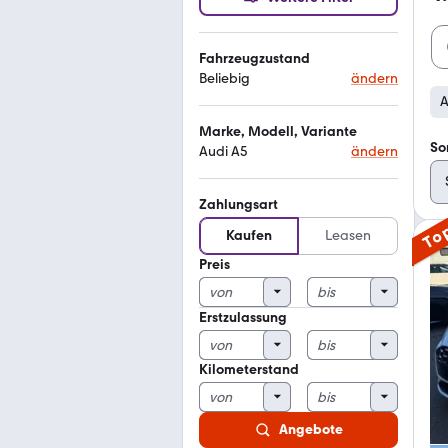
Fahrzeugzustand
Beliebig
ändern
A
Marke, Modell, Variante
So
Audi A5
ändern
Zahlungsart
To
Kaufen
Leasen
Preis
Erstzulassung
Kilometerstand
Angebote