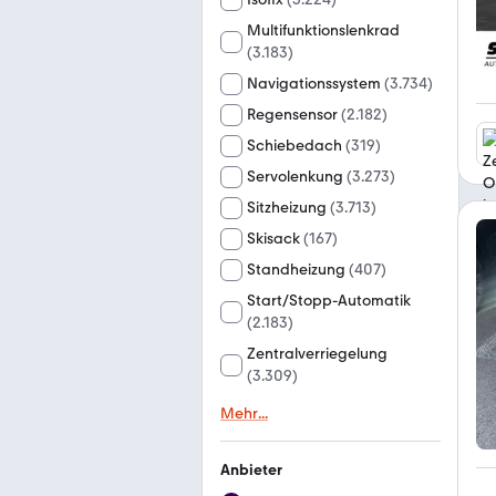
Multifunktionslenkrad
(
3.183
)
Navigationssystem
(
3.734
)
Regensensor
(
2.182
)
Schiebedach
(
319
)
Servolenkung
(
3.273
)
Sitzheizung
(
3.713
)
Skisack
(
167
)
Standheizung
(
407
)
Start/Stopp-Automatik
(
2.183
)
Zentralverriegelung
(
3.309
)
Mehr
...
Anbieter