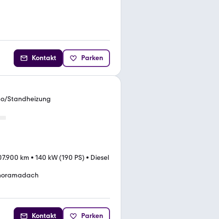
Kontakt
Parken
ano/Standheizung
07.900 km
•
140 kW (190 PS)
•
Diesel
noramadach
Kontakt
Parken