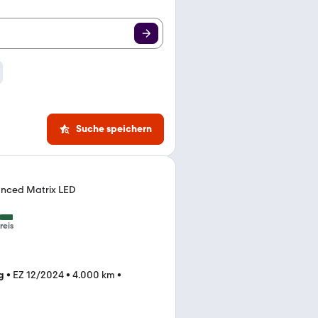
Suche speichern
anced Matrix LED
reis
g
•
EZ 12/2024
•
4.000 km
•