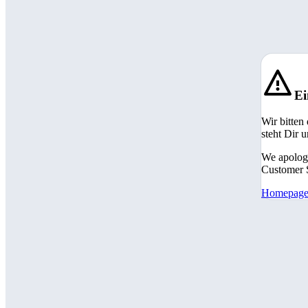
Ei
Wir bitten
steht Dir 
We apologi
Customer S
Homepag