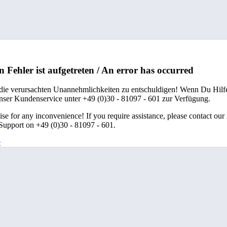
n Fehler ist aufgetreten / An error has occurred
 die verursachten Unannehmlichkeiten zu entschuldigen! Wenn Du Hilfe
unser Kundenservice unter +49 (0)30 - 81097 - 601 zur Verfügung.
se for any inconvenience! If you require assistance, please contact our
upport on +49 (0)30 - 81097 - 601.
e