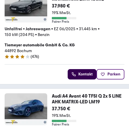
37.980 €
19% MwSt.
Fairer Preis
Unfallfrei
•
Jahreswagen
•
EZ 06/2025
•
31.445 km
•
150 kW (204 PS)
•
Benzin
Tiemeyer automobile GmbH & Co. KG
44892 Bochum
(
476
)
4 Sterne
Kontakt
Parken
Audi A4 Avant 40 TFSI Q 2x S LINE
AHK MATRIX-LED LM19
37.750 €
19% MwSt.
Fairer Preis