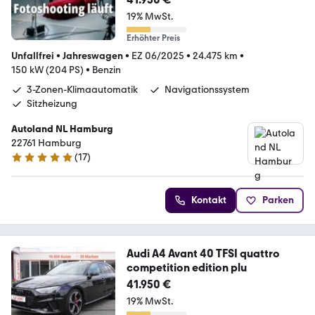
19% MwSt.
Erhöhter Preis
Unfallfrei
•
Jahreswagen
•
EZ 06/2025
•
24.475 km
•
150 kW (204 PS)
•
Benzin
3-Zonen-Klimaautomatik
Navigationssystem
Sitzheizung
Autoland NL Hamburg
22761 Hamburg
(
17
)
4.9 Sterne
Kontakt
Parken
Audi A4 Avant 40 TFSI quattro
competition edition plu
41.950 €
19% MwSt.