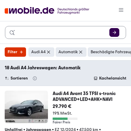
Filter
Audi A4
Automatik
Beschädigte Fahrzeug
18 Audi A4 Jahreswagen: Automatik
Sortieren
Kachelansicht
Audi A4 Avant 35 TFSI s-tronic
ADVANCED+LED+AHK+NAVI
29.790 €
19% MwSt.
Fairer Preis
Unfallfrei
•
Jahreswagen
•
EZ 12/2024
•
47.500 km
•