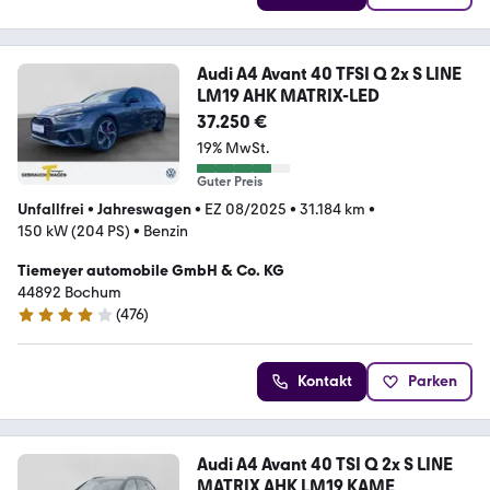
Audi A4 Avant 40 TFSI Q 2x S LINE
LM19 AHK MATRIX-LED
37.250 €
19% MwSt.
Guter Preis
Unfallfrei
•
Jahreswagen
•
EZ 08/2025
•
31.184 km
•
150 kW (204 PS)
•
Benzin
Tiemeyer automobile GmbH & Co. KG
44892 Bochum
(
476
)
4 Sterne
Kontakt
Parken
Audi A4 Avant 40 TSI Q 2x S LINE
MATRIX AHK LM19 KAME