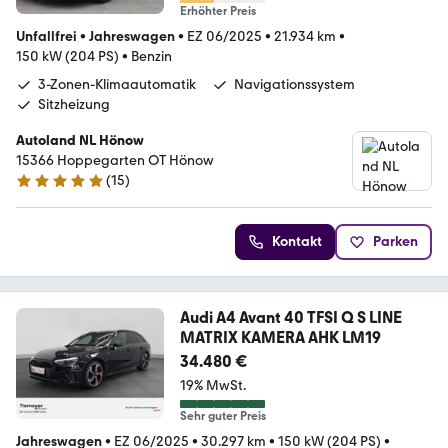
Erhöhter Preis
Unfallfrei
•
Jahreswagen
•
EZ 06/2025
•
21.934 km
•
150 kW (204 PS)
•
Benzin
3-Zonen-Klimaautomatik
Navigationssystem
Sitzheizung
Autoland NL Hönow
15366 Hoppegarten OT Hönow
(
15
)
5 Sterne
Kontakt
Parken
Audi A4 Avant 40 TFSI Q S LINE
MATRIX KAMERA AHK LM19
34.480 €
19% MwSt.
Sehr guter Preis
Jahreswagen
•
EZ 06/2025
•
30.297 km
•
150 kW (204 PS)
•