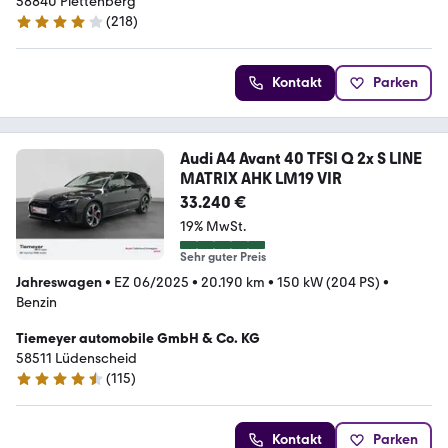
58840 Plettenberg
(
218
)
4.2 Sterne
Kontakt
Parken
Audi A4 Avant 40 TFSI Q 2x S LINE
MATRIX AHK LM19 VIR
33.240 €
19% MwSt.
Sehr guter Preis
Jahreswagen
•
EZ 06/2025
•
20.190 km
•
150 kW (204 PS)
•
Benzin
Tiemeyer automobile GmbH & Co. KG
58511 Lüdenscheid
(
115
)
4.7 Sterne
Kontakt
Parken