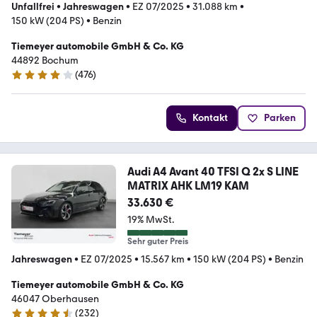
Unfallfrei
•
Jahreswagen
•
EZ 07/2025
•
31.088 km
•
150 kW (204 PS)
•
Benzin
Tiemeyer automobile GmbH & Co. KG
44892 Bochum
(
476
)
4 Sterne
Kontakt
Parken
Audi A4 Avant 40 TFSI Q 2x S LINE
MATRIX AHK LM19 KAM
33.630 €
19% MwSt.
Sehr guter Preis
Jahreswagen
•
EZ 07/2025
•
15.567 km
•
150 kW (204 PS)
•
Benzin
Tiemeyer automobile GmbH & Co. KG
46047 Oberhausen
(
232
)