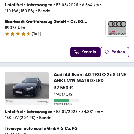
Unfallfrei
•
Jahreswagen
•
EZ 08/2025
•
6.864 km
•
110 kW (150 PS)
•
Benzin
Eberhardt Kraftfahrzeug GmbH + Co. KG
(Gebrauchtwagen)
89073 Ulm
(
168
)
4.3 Sterne
Kontakt
Parken
Audi A4 Avant 40 TFSI Q 2x S LINE
AHK LM19 MATRIX-LED
37.550 €
19% MwSt.
Fairer Preis
Unfallfrei
•
Jahreswagen
•
EZ 07/2025
•
34.881 km
•
150 kW (204 PS)
•
Benzin
Tiemeyer automobile GmbH & Co. KG