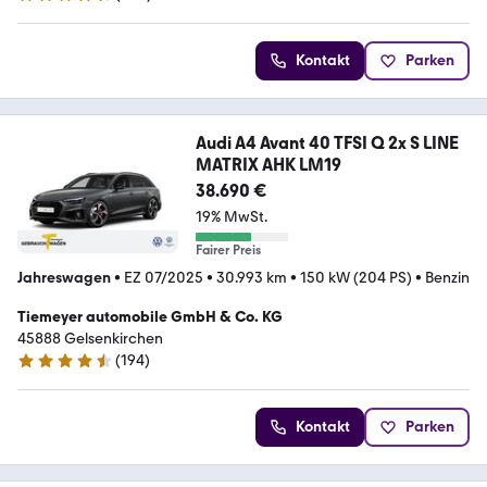
4.4 Sterne
Kontakt
Parken
Audi A4 Avant 40 TFSI Q 2x S LINE
MATRIX AHK LM19
38.690 €
19% MwSt.
Fairer Preis
Jahreswagen
•
EZ 07/2025
•
30.993 km
•
150 kW (204 PS)
•
Benzin
Tiemeyer automobile GmbH & Co. KG
45888 Gelsenkirchen
(
194
)
4.7 Sterne
Kontakt
Parken