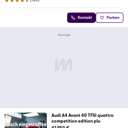
(
189
)
4.5 Sterne
Kontakt
Parken
Audi A4 Avant 40 TFSI quattro
competition edition plu
41.950 €