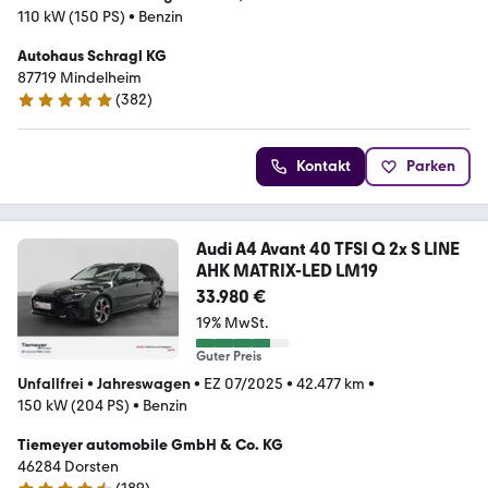
110 kW (150 PS)
•
Benzin
Autohaus Schragl KG
87719 Mindelheim
(
382
)
5 Sterne
Kontakt
Parken
Audi A4 Avant 40 TFSI Q 2x S LINE
AHK MATRIX-LED LM19
33.980 €
19% MwSt.
Guter Preis
Unfallfrei
•
Jahreswagen
•
EZ 07/2025
•
42.477 km
•
150 kW (204 PS)
•
Benzin
Tiemeyer automobile GmbH & Co. KG
46284 Dorsten