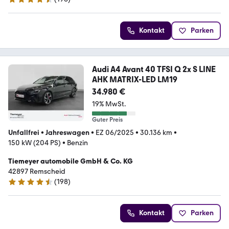
4.3 Sterne
Kontakt
Parken
Audi A4 Avant 40 TFSI Q 2x S LINE
AHK MATRIX-LED LM19
34.980 €
19% MwSt.
Guter Preis
Unfallfrei
•
Jahreswagen
•
EZ 06/2025
•
30.136 km
•
150 kW (204 PS)
•
Benzin
Tiemeyer automobile GmbH & Co. KG
42897 Remscheid
(
198
)
4.3 Sterne
Kontakt
Parken