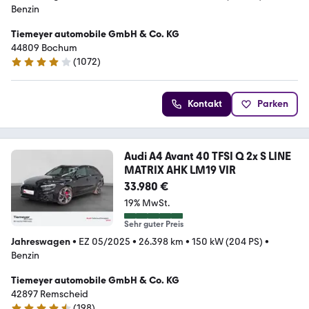
Benzin
Tiemeyer automobile GmbH & Co. KG
44809 Bochum
(
1072
)
4.2 Sterne
Kontakt
Parken
Audi A4 Avant 40 TFSI Q 2x S LINE
MATRIX AHK LM19 VIR
33.980 €
19% MwSt.
Sehr guter Preis
Jahreswagen
•
EZ 05/2025
•
26.398 km
•
150 kW (204 PS)
•
Benzin
Tiemeyer automobile GmbH & Co. KG
42897 Remscheid
(
198
)