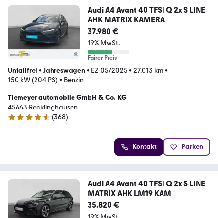
Audi A4 Avant 40 TFSI Q 2x S LINE
AHK MATRIX KAMERA
37.980 €
19% MwSt.
Fairer Preis
Unfallfrei
•
Jahreswagen
•
EZ 05/2025
•
27.013 km
•
150 kW (204 PS)
•
Benzin
Tiemeyer automobile GmbH & Co. KG
45663 Recklinghausen
(
368
)
4.5 Sterne
Kontakt
Parken
Audi A4 Avant 40 TFSI Q 2x S LINE
MATRIX AHK LM19 KAM
35.820 €
19% MwSt.