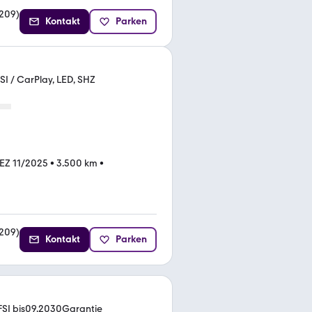
209
)
Kontakt
Parken
 / CarPlay, LED, SHZ
EZ 11/2025
•
3.500 km
•
209
)
Kontakt
Parken
SI bis09.2030Garantie