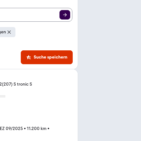
gen
Suche speichern
2(207) S tronic S
EZ 09/2025
•
11.200 km
•