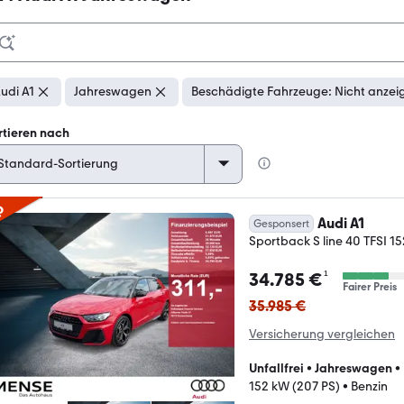
udi A1
Jahreswagen
Beschädigte Fahrzeuge: Nicht anzei
rtieren nach
p
Audi A1
Gesponsert
Sportback S line 40 TFSI 15
¹
34.785 €
Fairer Preis
35.985 €
Versicherung vergleichen
Unfallfrei
•
Jahreswagen
•
152 kW (207 PS)
•
Benzin