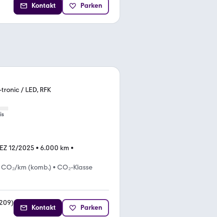
Kontakt
Parken
tronic / LED, RFK
is
EZ 12/2025
•
6.000 km
•
 CO₂/km (komb.)
•
CO₂-Klasse
209
)
Kontakt
Parken