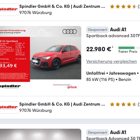
Spindler GmbH & Co. KG | Audi Zentrum Würzburg
(
4.7 Sterne
97076 Würzburg
Audi A1
Gesponsert
Sportback advanced 30TFSI
¹
22.980 €
Fairer Preis
Versicherung vergleichen
Unfallfrei
•
Jahreswagen
•
85 kW (116 PS)
•
Benzin
Spindler GmbH & Co. KG | Audi Zentrum Würzburg
(
4.7 Sterne
97076 Würzburg
Audi A1
Gesponsert
Sportback Advanced 30 TF