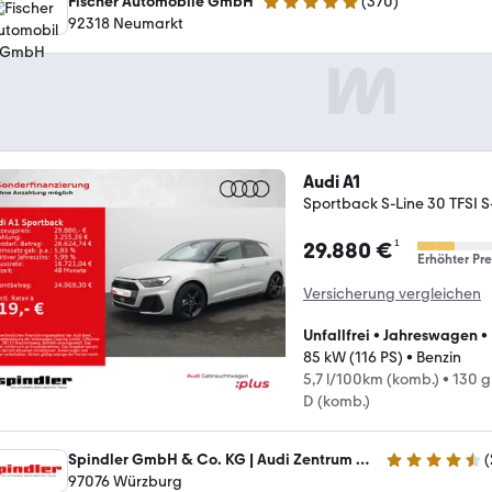
Fischer Automobile GmbH
(
370
)
4.8 Sterne
92318 Neumarkt
Audi A1
Sportback S-Line 30 TFSI S-
¹
29.880 €
Erhöhter Pre
Versicherung vergleichen
Unfallfrei
•
Jahreswagen
•
85 kW (116 PS)
•
Benzin
5,7 l/100km (komb.)
•
130 g
D (komb.)
Spindler GmbH & Co. KG | Audi Zentrum Würzburg
(
4.7 Sterne
97076 Würzburg