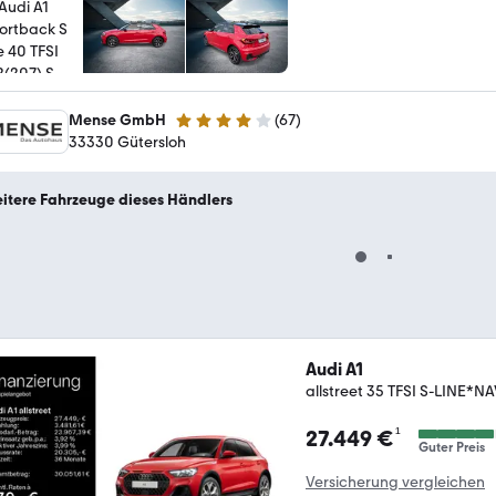
Mense GmbH
(
67
)
4.2 Sterne
33330 Gütersloh
itere Fahrzeuge dieses Händlers
Audi A1
allstreet 35 TFSI S-LINE
¹
27.449 €
Guter Preis
Versicherung vergleichen