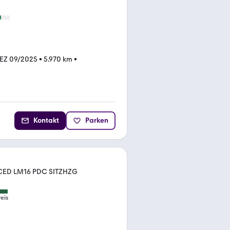
EZ 09/2025
•
5.970 km
•
Kontakt
Parken
NCED LM16 PDC SITZHZG
eis