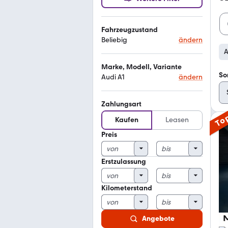
Fahrzeugzustand
Beliebig
ändern
A
Marke, Modell, Variante
So
Audi A1
ändern
Zahlungsart
To
Kaufen
Leasen
Preis
Erstzulassung
Kilometerstand
Angebote