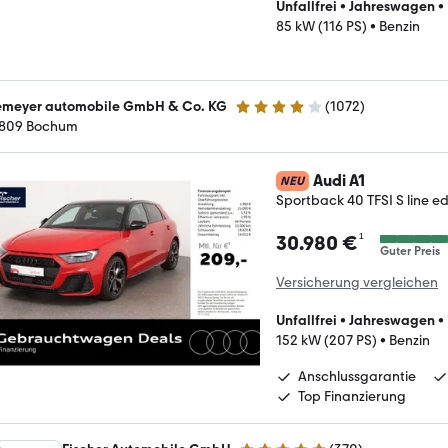
Unfallfrei
•
Jahreswagen
•
85 kW (116 PS)
•
Benzin
emeyer automobile GmbH & Co. KG
(
1072
)
4.2 Sterne
809 Bochum
Audi A1
NEU
Sportback 40 TFSI S line 
¹
30.980 €
Guter Preis
Versicherung vergleichen
Unfallfrei
•
Jahreswagen
•
152 kW (207 PS)
•
Benzin
Anschlussgarantie
Top Finanzierung