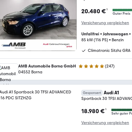
¹
20.480 €
Guter Preis
Versicherung vergleichen
Unfallfrei
•
Jahreswagen
•
85 kW (116 PS)
•
Benzin
Climatronic Sitzhz GRA
AMB Automobile Borna GmbH
(
247
)
4.8 Sterne
04552 Borna
Audi A1
Gesponsert
Sportback 30 TFSI ADVA
¹
18.980 €
Sehr guter Pr
Versicherung vergleichen