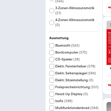
(
566
)
3-Zonen-Klimaautomatik
(
21
)
4-Zonen-Klimaautomatik
(
0
)
Ausstattung
Bluetooth
(
565
)
Bordcomputer
(
572
)
CD-Spieler
(
38
)
Elektr. Fensterheber
(
578
)
Elektr. Seitenspiegel
(
584
)
Elektr. Sitzeinstellung
(
0
)
Freisprecheinrichtung
(
551
)
Head-Up Display
(
0
)
Isofix
(
588
)
Multifunktionslenkrad
(
584
)