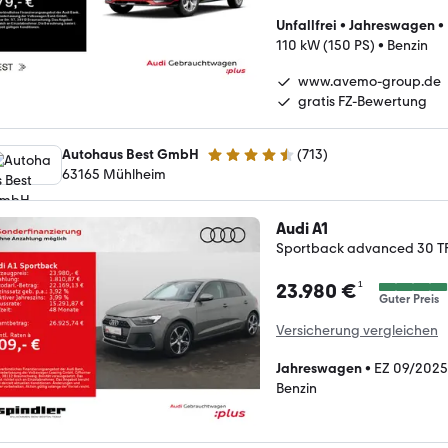
Unfallfrei
•
Jahreswagen
•
110 kW (150 PS)
•
Benzin
www.avemo-group.de
gratis FZ-Bewertung
Autohaus Best GmbH
(
713
)
4.7 Sterne
63165 Mühlheim
Audi A1
Sportback advanced 30 TFS
¹
23.980 €
Guter Preis
Versicherung vergleichen
Jahreswagen
•
EZ 09/2025
Benzin