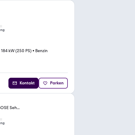
ung
•
184 kW (250 PS)
•
Benzin
Kontakt
Parken
BOSE Seh...
ung