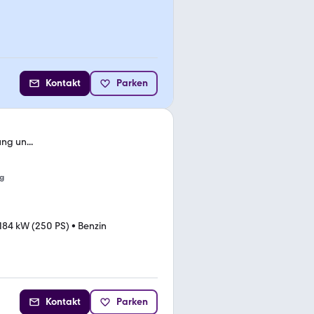
Kontakt
Parken
ng un...
g
184 kW (250 PS)
•
Benzin
Kontakt
Parken