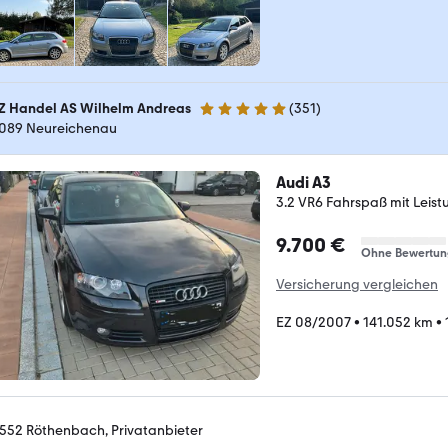
Z Handel AS Wilhelm Andreas
(
351
)
5 Sterne
089 Neureichenau
Audi A3
3.2 VR6 Fahrspaß mit Leistu
9.700 €
Ohne Bewertun
Versicherung vergleichen
EZ 08/2007
•
141.052 km
•
552 Röthenbach, Privatanbieter