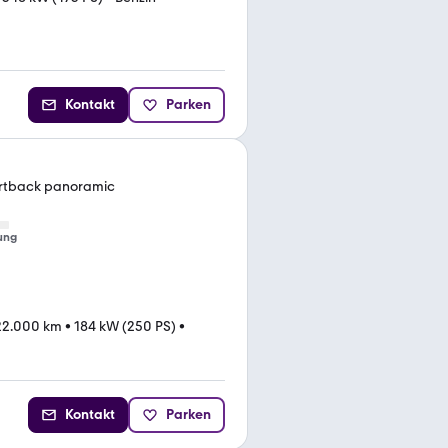
Kontakt
Parken
ortback panoramic
ung
22.000 km
•
184 kW (250 PS)
•
Kontakt
Parken