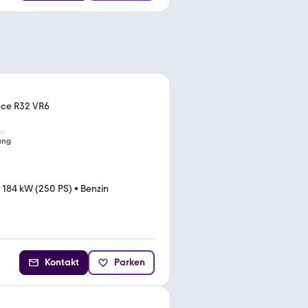
nce R32 VR6
ung
•
184 kW (250 PS)
•
Benzin
Kontakt
Parken