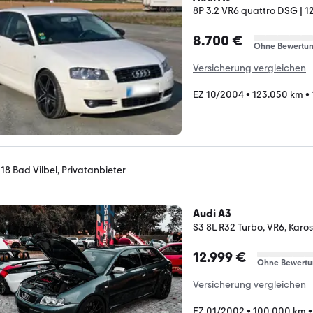
8P 3.2 VR6 quattro DSG | 12
8.700 €
Ohne Bewertu
Versicherung vergleichen
EZ 10/2004
•
123.050 km
•
118 Bad Vilbel, Privatanbieter
Audi A3
S3 8L R32 Turbo, VR6, Kaross
12.999 €
Ohne Bewertu
Versicherung vergleichen
EZ 01/2002
•
100.000 km