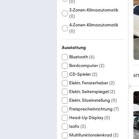
(
0
)
3-Zonen-Klimaautomatik
(
0
)
4-Zonen-Klimaautomatik
(
0
)
Ausstattung
Bluetooth
(
6
)
Bordcomputer
(
2
)
CD-Spieler
(
2
)
61
Elektr. Fensterheber
(
2
)
Elektr. Seitenspiegel
(
2
)
Elektr. Sitzeinstellung
(
0
)
Freisprecheinrichtung
(
7
)
Head-Up Display
(
0
)
Isofix
(
2
)
Multifunktionslenkrad
(
2
)