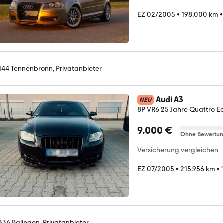
EZ 02/2005
•
198.000 km
144 Tennenbronn, Privatanbieter
Audi A3
NEU
8P VR6 25 Jahre Quattro Ed
9.000 €
Ohne Bewertu
Versicherung vergleichen
EZ 07/2005
•
215.956 km
•
336 Balingen, Privatanbieter