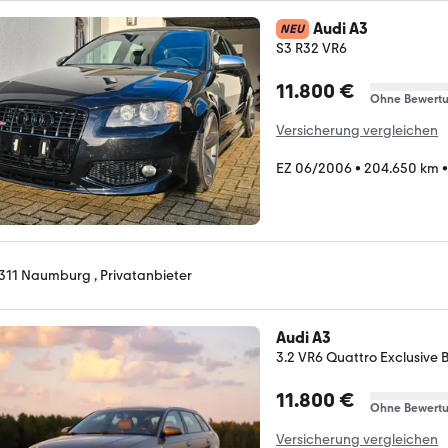
Audi A3
NEU
S3 R32 VR6
11.800 €
Ohne Bewert
Versicherung vergleichen
EZ 06/2006
•
204.650 km
311 Naumburg , Privatanbieter
Audi A3
3.2 VR6 Quattro Exclusive 
11.800 €
Ohne Bewert
Versicherung vergleichen