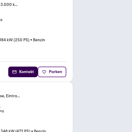
3.000 k...
ng
184 kW (250 PS)
•
Benzin
Kontakt
Parken
e, Eintra...
ng
•
348 kW (473 PS)
•
Benzin