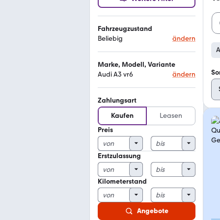
Fahrzeugzustand
Beliebig
ändern
A
Marke, Modell, Variante
So
Audi A3 vr6
ändern
Zahlungsart
Kaufen
Leasen
Preis
Erstzulassung
Kilometerstand
Angebote