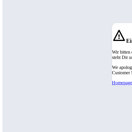
Ei
Wir bitten
steht Dir 
We apologi
Customer S
Homepag