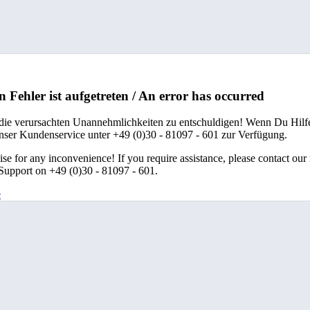
n Fehler ist aufgetreten / An error has occurred
 die verursachten Unannehmlichkeiten zu entschuldigen! Wenn Du Hilfe
unser Kundenservice unter +49 (0)30 - 81097 - 601 zur Verfügung.
se for any inconvenience! If you require assistance, please contact our
upport on +49 (0)30 - 81097 - 601.
e