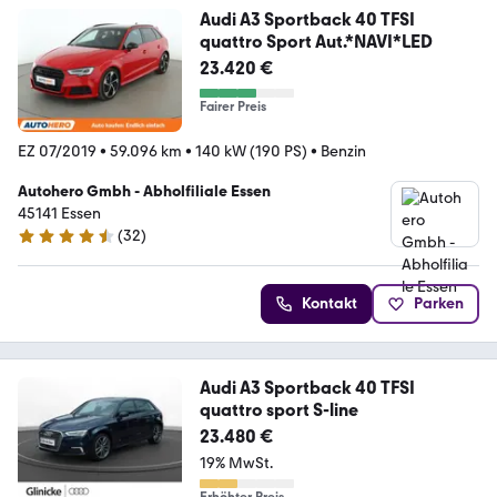
Audi A3 Sportback 40 TFSI
quattro Sport Aut.*NAVI*LED
23.420 €
Fairer Preis
EZ 07/2019
•
59.096 km
•
140 kW (190 PS)
•
Benzin
Autohero Gmbh - Abholfiliale Essen
45141 Essen
(
32
)
4.7 Sterne
Kontakt
Parken
Audi A3 Sportback 40 TFSI
quattro sport S-line
23.480 €
19% MwSt.