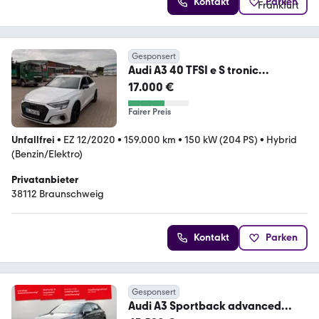
Kontakt
Parken
Gesponsert
Audi A3 40 TFSI e S tronic
Sportback 8Y | MATRIX |ACC
17.000 €
Fairer Preis
Unfallfrei
•
EZ 12/2020
•
159.000 km
•
150 kW (204 PS)
•
Hybrid
(Benzin/Elektro)
Privatanbieter
38112 Braunschweig
Kontakt
Parken
Gesponsert
Audi A3 Sportback advanced