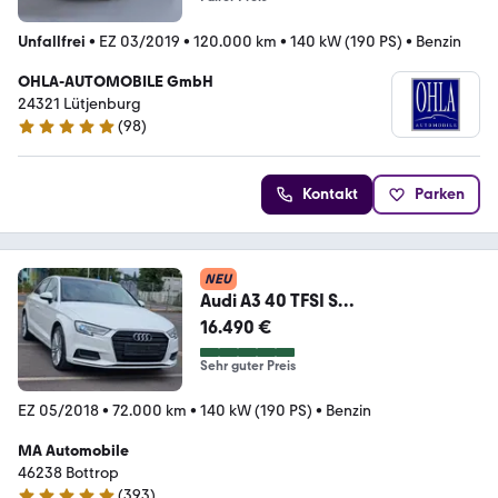
Unfallfrei
•
EZ 03/2019
•
120.000 km
•
140 kW (190 PS)
•
Benzin
OHLA-AUTOMOBILE GmbH
24321 Lütjenburg
(
98
)
4.9 Sterne
Kontakt
Parken
NEU
Audi A3 40 TFSI S
TRONIC*SPORTBACK
16.490 €
Sehr guter Preis
EZ 05/2018
•
72.000 km
•
140 kW (190 PS)
•
Benzin
MA Automobile
46238 Bottrop
(
393
)