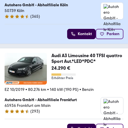
Autohero GmbH - Abholfiliale Köln
50739 Köln
(
365
)
4.6 Sterne
Kontakt
Parken
Audi A3 Limousine 40 TFSI quattro
Sport Aut.*LED*PDC*
24.290 €
Erhöhter Preis
EZ 10/2019
•
80.276 km
•
140 kW (190 PS)
•
Benzin
Autohero GmbH - Abholfiliale Frankfurt
65936 Frankfurt am Main
(
293
)
4.6 Sterne