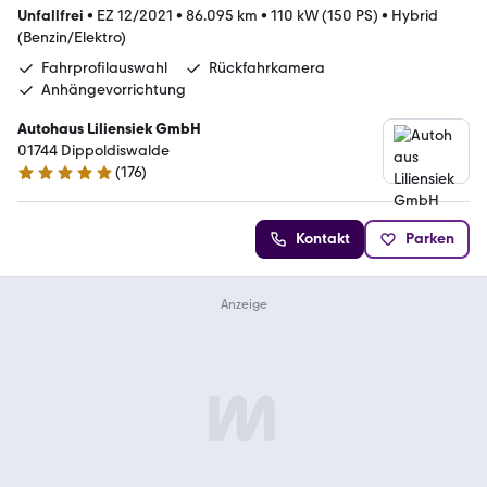
Unfallfrei
•
EZ 12/2021
•
86.095 km
•
110 kW (150 PS)
•
Hybrid
(Benzin/Elektro)
Fahrprofilauswahl
Rückfahrkamera
Anhängevorrichtung
Autohaus Liliensiek GmbH
01744 Dippoldiswalde
(
176
)
4.9 Sterne
Kontakt
Parken