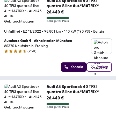
Audi A3 Sportback 40 TFSI
quattro S line Aut.*MATRIX*
26.440 €
Sehr guter Preis
Unfallfrei
•
EZ 11/2022
•
98.801 km
•
140 kW (190 PS)
•
Benzin
Autohero GmbH - Abholstation München
85375 Neufahrn b. Freising
(
230
)
4.4 Sterne
Kontakt
Parken
Audi A3 Sportback 40 TFSI
quattro S line Aut.*MATRIX*
26.440 €
Sehr guter Preis