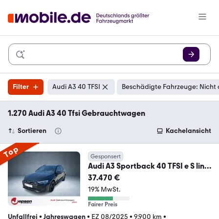
Filter
Audi A3 40 TFSI
Beschädigte Fahrzeuge: Nicht
1.270 Audi A3 40 Tfsi Gebrauchtwagen
Sortieren
Kachelansicht
Top
Gesponsert
Audi A3 Sportback 40 TFSI e S line
S tr. LED AHK ACC
37.470 €
19% MwSt.
Fairer Preis
Unfallfrei
•
Jahreswagen
•
EZ 08/2025
•
9.900 km
•