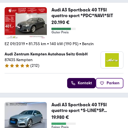
Audi A3 Sportback 40 TFSI
quattro sport *PDC*NAVI*SIT
20.190 €
Guter Preis
EZ 09/2019
•
81.755 km
•
140 kW (190 PS)
•
Benzin
Audi Zentrum Kempten Autohaus Seitz GmbH
87435 Kempten
(
212
)
4.8 Sterne
Kontakt
Parken
Audi A3 Sportback 40 TFSI
quattro sport *S-LINE*SP...
19.980 €
Fairer Preis