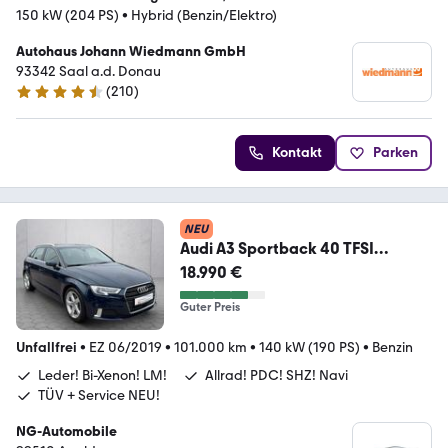
150 kW (204 PS)
•
Hybrid (Benzin/Elektro)
Autohaus Johann Wiedmann GmbH
93342 Saal a.d. Donau
(
210
)
4.5 Sterne
Kontakt
Parken
NEU
Audi A3 Sportback 40 TFSI
quattro sport *Leder*Navig*
18.990 €
Guter Preis
Unfallfrei
•
EZ 06/2019
•
101.000 km
•
140 kW (190 PS)
•
Benzin
Leder! Bi-Xenon! LM!
Allrad! PDC! SHZ! Navi
TÜV + Service NEU!
NG-Automobile