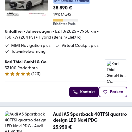
Mit Batterie-Zertifikat
38.890 €
19% MwSt.
Erhöhter Preis
Unfallfrei
•
Jahreswagen
•
EZ 10/2025
•
7.950 km
•
150 kW (204 PS)
•
Hybrid (Benzin/Elektro)
MMI Navigation plus
Virtual Cockpit plus
Totwinkelwarnung
Karl Thiel GmbH & Co.
33100 Paderborn
(
123
)
4.9 Sterne
Kontakt
Parken
Audi A3 Sportback 40TFSI quattro
design LED Navi PDC
25.950 €