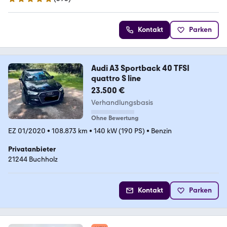
5 Sterne
Kontakt
Parken
Audi A3 Sportback 40 TFSI
quattro S line
23.500 €
Verhandlungsbasis
Ohne Bewertung
EZ 01/2020
•
108.873 km
•
140 kW (190 PS)
•
Benzin
Privatanbieter
21244 Buchholz
Kontakt
Parken