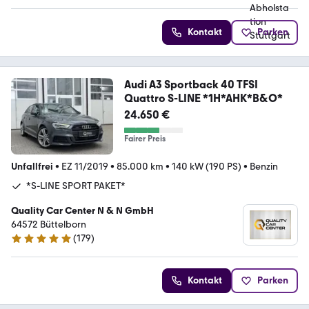
Kontakt
Parken
Audi A3 Sportback 40 TFSI
Quattro S-LINE *1H*AHK*B&O*
24.650 €
Fairer Preis
Unfallfrei
•
EZ 11/2019
•
85.000 km
•
140 kW (190 PS)
•
Benzin
*S-LINE SPORT PAKET*
Quality Car Center N & N GmbH
64572 Büttelborn
(
179
)
5 Sterne
Kontakt
Parken