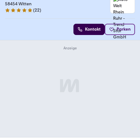
58454 Witten
(
22
)
4.9 Sterne
Kontakt
Parken