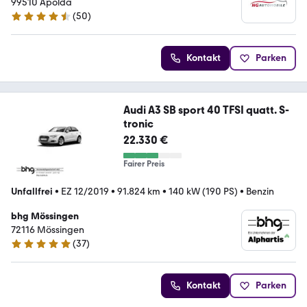
99510 Apolda
(
50
)
4.7 Sterne
Kontakt
Parken
Audi A3 SB sport 40 TFSI quatt. S-
tronic
22.330 €
Fairer Preis
Unfallfrei
•
EZ 12/2019
•
91.824 km
•
140 kW (190 PS)
•
Benzin
bhg Mössingen
72116 Mössingen
(
37
)
4.8 Sterne
Kontakt
Parken