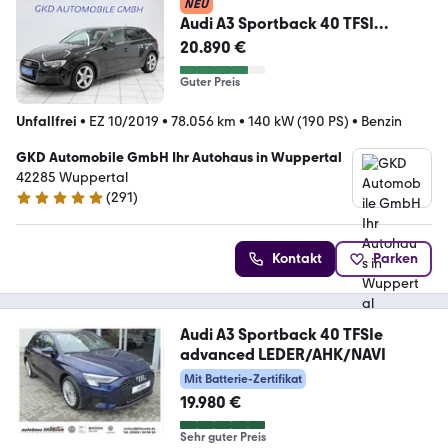
NEU
Audi A3 Sportback 40 TFSI
Quattro Sport*Standheizung*
20.890 €
Guter Preis
Unfallfrei
•
EZ 10/2019
•
78.056 km
•
140 kW (190 PS)
•
Benzin
GKD Automobile GmbH Ihr Autohaus in Wuppertal
42285 Wuppertal
(
291
)
4.8 Sterne
Kontakt
Parken
Audi A3 Sportback 40 TFSIe
advanced LEDER/AHK/NAVI
Mit Batterie-Zertifikat
19.980 €
Sehr guter Preis