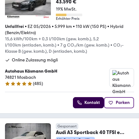
40TFSIe LED NAV KAM ACC SH
43.590 €
19% MwSt.
Erhöhter Preis
Unfallfrei
•
EZ 05/2026
•
5.999 km
•
110 kW (150 PS)
•
Hybrid
(Benzin/Elektro)
15,6 kWh/100km + 0,3 l/100km (gew. komb.), 5,2
l/100km (entladen, komb.)
•
7 g CO₂/km (gew. komb.)
•
CO₂-
Klasse B (gew. komb.), D (entladen, komb.)
Online Zulassung mögli
Autohaus Käsmann GmbH
74821 Mosbach
(
485
)
4.8 Sterne
Kontakt
Parken
Gesponsert
Audi A3 Sportback 40 TFSI e
advanced 360° Kam+AHK