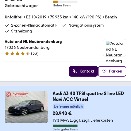
Hoher Preis
Unfallfrei
•
EZ 10/2019
•
75.935 km
•
140 kW (190 PS)
•
Benzin
2-Zonen-Klimaautomatik
Navigationssystem
Sitzheizung
Autoland NL Neubrandenburg
17036 Neubrandenburg
(
33
)
4.6 Sterne
Kontakt
Parken
Audi A3 40 TFSI quattro S line LED
Navi ACC Virtuel
Lieferung möglich
28.940 €
19% MwSt.
ggf. zzgl. Lieferkosten
Sehr guter Preis