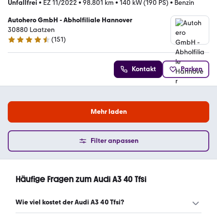
Unfallfrei
•
EZ 11/2022
•
98.801 km
•
140 kW (190 PS)
•
Benzin
Autohero GmbH - Abholfiliale Hannover
30880 Laatzen
(
151
)
4.7 Sterne
Kontakt
Parken
Mehr laden
Filter anpassen
Häufige Fragen zum Audi A3 40 Tfsi
Wie viel kostet der Audi A3 40 Tfsi?