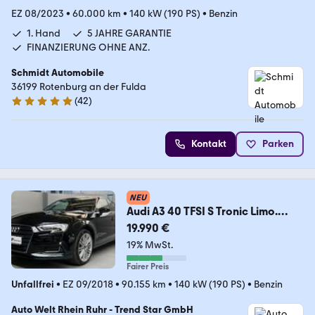
EZ 08/2023
•
60.000 km
•
140 kW (190 PS)
•
Benzin
1. Hand
5 JAHRE GARANTIE
FINANZIERUNG OHNE ANZ.
Schmidt Automobile
36199 Rotenburg an der Fulda
(
42
)
4.8 Sterne
Kontakt
Parken
NEU
Audi A3 40 TFSI S Tronic Limo.
sport
19.990 €
19% MwSt.
Fairer Preis
Unfallfrei
•
EZ 09/2018
•
90.155 km
•
140 kW (190 PS)
•
Benzin
Auto Welt Rhein Ruhr - Trend Star GmbH