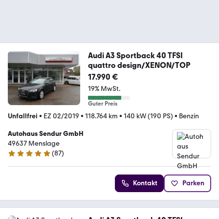
Audi A3 Sportback 40 TFSI
quattro design/XENON/TOP
17.990 €
19% MwSt.
Guter Preis
Unfallfrei
•
EZ 02/2019
•
118.764 km
•
140 kW (190 PS)
•
Benzin
Autohaus Sendur GmbH
49637 Menslage
(
87
)
4.9 Sterne
Kontakt
Parken