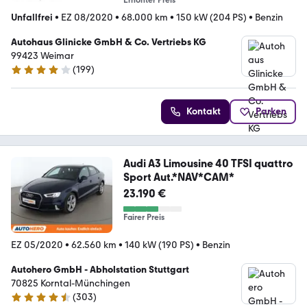
Erhöhter Preis
Unfallfrei
•
EZ 08/2020
•
68.000 km
•
150 kW (204 PS)
•
Benzin
Autohaus Glinicke GmbH & Co. Vertriebs KG
99423 Weimar
(
199
)
4.2 Sterne
Kontakt
Parken
Audi A3 Limousine 40 TFSI quattro
Sport Aut.*NAV*CAM*
23.190 €
Fairer Preis
EZ 05/2020
•
62.560 km
•
140 kW (190 PS)
•
Benzin
Autohero GmbH - Abholstation Stuttgart
70825 Korntal-Münchingen
(
303
)
4.4 Sterne