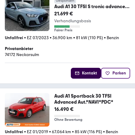
Gesponsert
Audi A1 30 TFSI S tronic advanced
Sportback advanced
21.699 €
Verhandlungsbasis
Fairer Preis
Unfallfrei
•
EZ 07/2023
•
36.900 km
•
81 kW (110 PS)
•
Benzin
Privatanbieter
74172 Neckarsulm
Kontakt
Parken
Audi A1 Sportback 30 TFSI
Advanced Aut.*NAVI*PDC*
16.490 €
Ohne Bewertung
Unfallfrei
•
EZ 01/2019
•
67.064 km
•
85 kW (116 PS)
•
Benzin