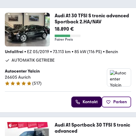
Audi A1 30 TFSI S tronic advanced
Sportback 2.HA/NAV
18.890 €
Fairer Preis
Unfallfrei
•
EZ 05/2019
•
73.113 km
•
85 kW (116 PS)
•
Benzin
AUTOMATIK GETRIEBE
Autocenter Yalcin
26605 Aurich
(
517
)
4.9 Sterne
Kontakt
Parken
Audi A1 Sportback 30 TFSI S tronic
advanced