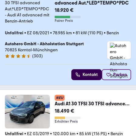
advanced Aut.*LED*TEMPO*PDC
18.920 €
Fairer Preis
Unfallfrei
•
EZ 08/2021
•
78.985 km
•
81 kW (110 PS)
•
Benzin
Autohero GmbH - Abholstation Stuttgart
70825 Korntal-Münchingen
(
303
)
4.4 Sterne
Kontakt
Parken
NEU
Audi A1 30 TFSI 30 TFSI advanced
TV LORDOSE LED SHZ
18.490 €
Erhöhter Preis
Unfallfrei
•
EZ 03/2019
•
120.000 km
•
85 kW (116 PS)
•
Benzin