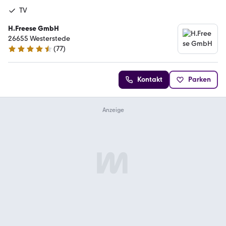
TV
H.Freese GmbH
26655 Westerstede
(
77
)
4.7 Sterne
Kontakt
Parken