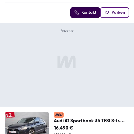
Kontakt
Parken
NEU
Audi A1 Sportback 35 TFSI S-tr.
*Advanced*PDC*Sitzhzg
16.490 €