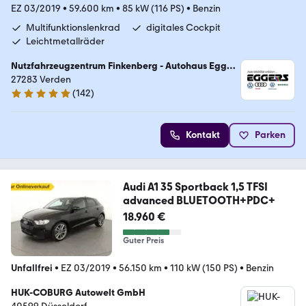
EZ 03/2019
•
59.600 km
•
85 kW (116 PS)
•
Benzin
Multifunktionslenkrad
digitales Cockpit
Leichtmetallräder
Nutzfahrzeugzentrum Finkenberg - Autohaus Eggers
GmbH
27283 Verden
(
142
)
4.9 Sterne
Kontakt
Parken
Audi A1 35 Sportback 1,5 TFSI
advanced BLUETOOTH+PDC+
18.960 €
Guter Preis
Unfallfrei
•
EZ 03/2019
•
56.150 km
•
110 kW (150 PS)
•
Benzin
HUK-COBURG Autowelt GmbH