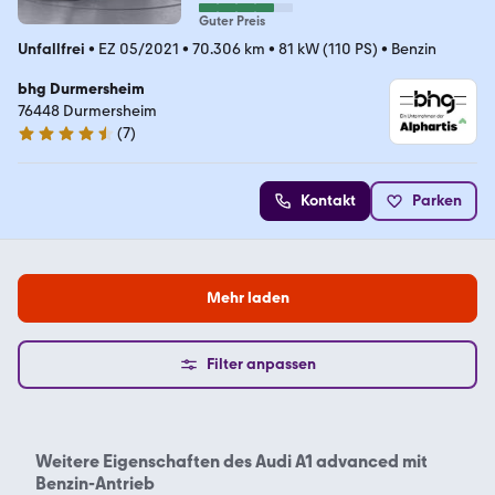
Guter Preis
Unfallfrei
•
EZ 05/2021
•
70.306 km
•
81 kW (110 PS)
•
Benzin
bhg Durmersheim
76448 Durmersheim
(
7
)
4.3 Sterne
Kontakt
Parken
Mehr laden
Filter anpassen
Weitere Eigenschaften des
Audi A1 advanced mit
Benzin-Antrieb