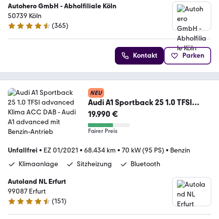
Autohero GmbH - Abholfiliale Köln
50739 Köln
(
365
)
4.6 Sterne
Kontakt
Parken
NEU
Audi A1 Sportback 25 1.0 TFSI
advanced Klima ACC DAB
19.990 €
Fairer Preis
Unfallfrei
•
EZ 01/2021
•
68.434 km
•
70 kW (95 PS)
•
Benzin
Klimaanlage
Sitzheizung
Bluetooth
Autoland NL Erfurt
99087 Erfurt
(
151
)
4.5 Sterne