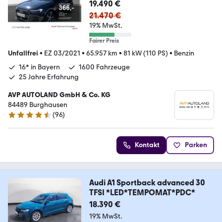
19.490 €
21.470 €
19% MwSt.
Fairer Preis
Unfallfrei
•
EZ 03/2021
•
65.957 km
•
81 kW (110 PS)
•
Benzin
16* in Bayern
1600 Fahrzeuge
25 Jahre Erfahrung
AVP AUTOLAND GmbH & Co. KG
84489 Burghausen
(
96
)
4.7 Sterne
Kontakt
Parken
Audi A1 Sportback advanced 30
TFSI *LED*TEMPOMAT*PDC*
18.390 €
19% MwSt.