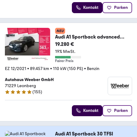
Kontakt
Parken
NEU
Audi A1 Sportback advanced
*PDC*18 LM*SONOS*SHZ*LED*
19.280 €
19% MwSt.
Fairer Preis
EZ 12/2021
•
89.457 km
•
110 kW (150 PS)
•
Benzin
Autohaus Weeber GmbH
71229 Leonberg
(
155
)
4.8 Sterne
Kontakt
Parken
Audi A1 Sportback 30 TFSI