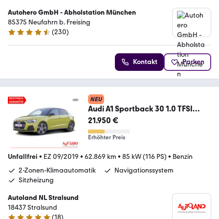
Autohero GmbH - Abholstation München
85375 Neufahrn b. Freising
(
230
)
4.4 Sterne
Kontakt
Parken
NEU
Audi A1 Sportback 30 1.0 TFSI
advanced LED ACC Navi
21.950 €
Erhöhter Preis
Unfallfrei
•
EZ 09/2019
•
62.869 km
•
85 kW (116 PS)
•
Benzin
2-Zonen-Klimaautomatik
Navigationssystem
Sitzheizung
Autoland NL Stralsund
18437 Stralsund
(
18
)