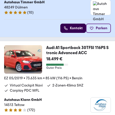
Autohaus Timmer GmbH
48249 Dülmen
(
10
)
5 Sterne
Kontakt
Parken
Audi A1 Sportback 30TFSI 116PS S
tronic Advanced ACC
18.499 €
Guter Preis
EZ 05/2019
•
73.635 km
•
85 kW (116 PS)
•
Benzin
Virtual Cockpit Navi
2-Zonen-Klima SHZ
Carplay PDC MFL
Autohaus Klann GmbH
14513 Teltow
(
172
)
4 Sterne