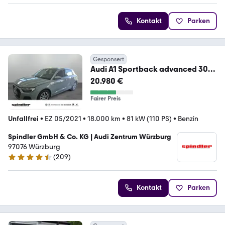
Kontakt
Parken
Gesponsert
Audi A1 Sportback advanced 30
TFSI S-tronic / CarPlay
20.980 €
Fairer Preis
Unfallfrei
•
EZ 05/2021
•
18.000 km
•
81 kW (110 PS)
•
Benzin
Spindler GmbH & Co. KG | Audi Zentrum Würzburg
97076 Würzburg
(
209
)
4.7 Sterne
Kontakt
Parken