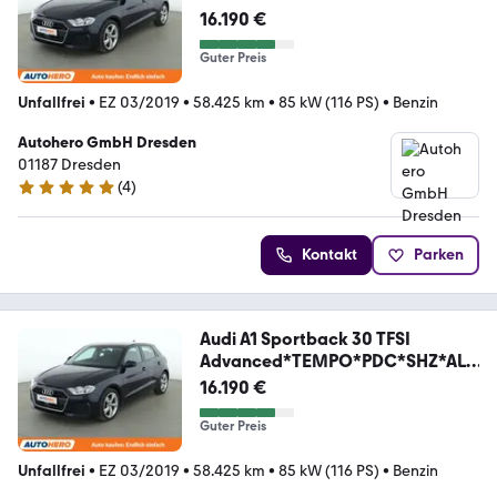
*
16.190 €
Guter Preis
Unfallfrei
•
EZ 03/2019
•
58.425 km
•
85 kW (116 PS)
•
Benzin
Autohero GmbH Dresden
01187 Dresden
(
4
)
5 Sterne
Kontakt
Parken
Audi A1 Sportback 30 TFSI
Advanced*TEMPO*PDC*SHZ*ALU
*
16.190 €
Guter Preis
Unfallfrei
•
EZ 03/2019
•
58.425 km
•
85 kW (116 PS)
•
Benzin