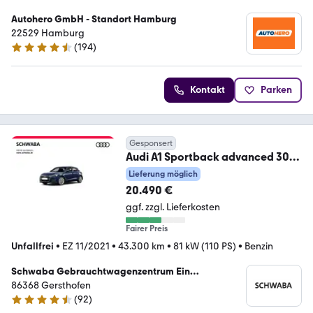
Autohero GmbH - Standort Hamburg
22529 Hamburg
(
194
)
4.6 Sterne
Kontakt
Parken
Gesponsert
Audi A1 Sportback advanced 30
TFSI *LED*NAVI*16"*
Lieferung möglich
20.490 €
ggf. zzgl. Lieferkosten
Fairer Preis
Unfallfrei
•
EZ 11/2021
•
43.300 km
•
81 kW (110 PS)
•
Benzin
Schwaba Gebrauchtwagenzentrum Ein
Unternehmen der Schwaba GmbH
86368 Gersthofen
(
92
)
4.5 Sterne