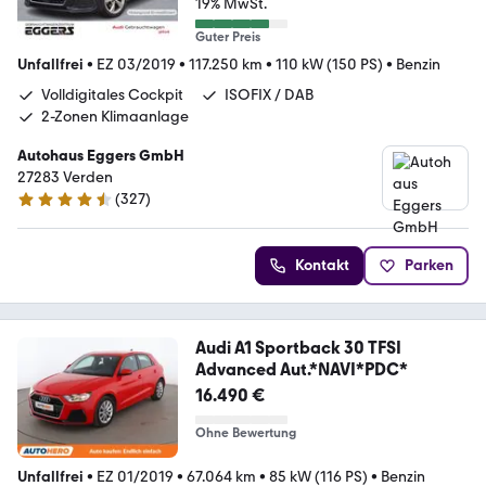
19% MwSt.
Guter Preis
Unfallfrei
•
EZ 03/2019
•
117.250 km
•
110 kW (150 PS)
•
Benzin
Volldigitales Cockpit
ISOFIX / DAB
2-Zonen Klimaanlage
Autohaus Eggers GmbH
27283 Verden
(
327
)
4.4 Sterne
Kontakt
Parken
Audi A1 Sportback 30 TFSI
Advanced Aut.*NAVI*PDC*
16.490 €
Ohne Bewertung
Unfallfrei
•
EZ 01/2019
•
67.064 km
•
85 kW (116 PS)
•
Benzin