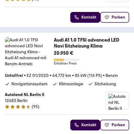
4.9 Sterne
Kontakt
Parken
Audi A1 1.0 TFSI advanced LED
Navi Sitzheizung Klima
20.950 €
Erhöhter Preis
Unfallfrei
•
EZ 01/2020
•
64.772 km
•
85 kW (116 PS)
•
Benzin
Navigationssystem
Klimaanlage
Sitzheizung
Autoland NL Berlin II
12683 Berlin
(
95
)
4.7 Sterne
Kontakt
Parken