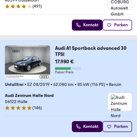
40599 Düsseldorf
(
491
)
4.1 Sterne
Kontakt
Parken
Audi A1 Sportback advanced 30
TFSI
17.980 €
Fairer Preis
Unfallfrei
•
EZ 08/2019
•
62.080 km
•
85 kW (116 PS)
•
Benzin
Audi Zentrum Halle Nord
06122 Halle
(
146
)
4.8 Sterne
Kontakt
Parken