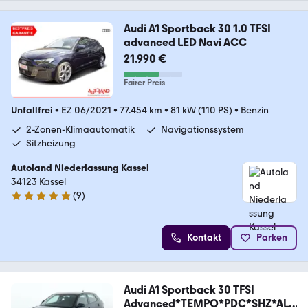
Audi A1 Sportback 30 1.0 TFSI
advanced LED Navi ACC
21.990 €
Fairer Preis
Unfallfrei
•
EZ 06/2021
•
77.454 km
•
81 kW (110 PS)
•
Benzin
2-Zonen-Klimaautomatik
Navigationssystem
Sitzheizung
Autoland Niederlassung Kassel
34123 Kassel
(
9
)
5 Sterne
Kontakt
Parken
Audi A1 Sportback 30 TFSI
Advanced*TEMPO*PDC*SHZ*ALU