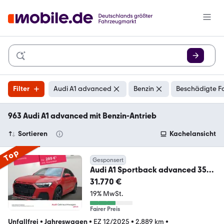
Filter
Audi A1 advanced
Benzin
Beschädigte F
963 Audi A1 advanced mit Benzin-Antrieb
Sortieren
Kachelansicht
Top
Gesponsert
Audi A1 Sportback advanced 35
TFSI S tronic Navi Cock
31.770 €
19% MwSt.
Fairer Preis
Unfallfrei
•
Jahreswagen
•
EZ 12/2025
•
2.889 km
•