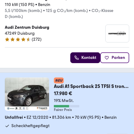
110 kW (150 PS)
•
Benzin
5,5 l/100km (komb.)
•
125 g CO₂/km (komb.)
•
CO₂-Klasse
D (komb.)
Audi Zentrum Duisburg
47249 Duisburg
(
272
)
4.7 Sterne
Kontakt
Parken
NEU
Audi A1 Sportback 25 TFSI S tronic
ADVANCED +LED +VIR
17.980 €
19% MwSt.
Fairer Preis
Unfallfrei
•
EZ 12/2020
•
81.306 km
•
70 kW (95 PS)
•
Benzin
Scheckheftgepflegt