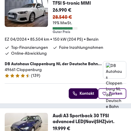
TFSI S-tronic MMI
26.990 €
28.540 €
19% MwSt.
Guter Preis
EZ 04/2024
•
85.504 km
•
150 kW (204 PS)
•
Benzin
Top-Finanzierungen
Faire Inzahlungnahmen
Online-Abwicklung
DB Autohaus Cloppenburg NL der Deutsche Bahn
Connect GmbH
49661 Cloppenburg
(
139
)
4.7 Sterne
Kontakt
Parken
Audi A3 Sportback 30 TFSI
advanced LED|Navi|SHZ|virt.
19.999 €