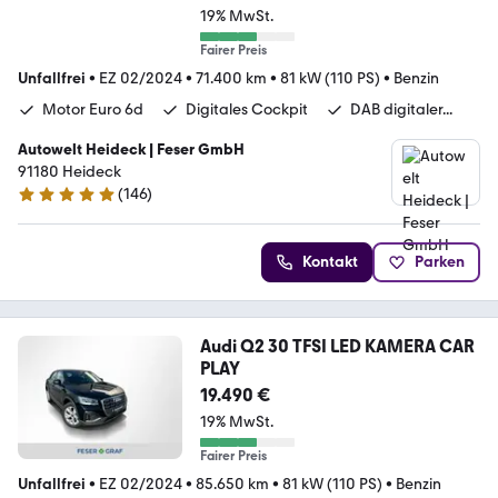
19% MwSt.
Fairer Preis
Unfallfrei
•
EZ 02/2024
•
71.400 km
•
81 kW (110 PS)
•
Benzin
Motor Euro 6d
Digitales Cockpit
DAB digitaler...
Autowelt Heideck | Feser GmbH
91180 Heideck
(
146
)
4.8 Sterne
Kontakt
Parken
Audi Q2 30 TFSI LED KAMERA CAR
PLAY
19.490 €
19% MwSt.
Fairer Preis
Unfallfrei
•
EZ 02/2024
•
85.650 km
•
81 kW (110 PS)
•
Benzin