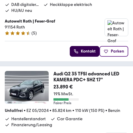
DAB digitaler...
Heckklappe elektrisch
HU/AU neu
Autowelt Roth | Feser-Graf
91154 Roth
(
5
)
4.4 Sterne
Kontakt
Parken
Audi Q2 35 TFSI advanced LED
KAMERA PDC+ SHZ 17"
23.890 €
19% MwSt.
Fairer Preis
Unfallfrei
•
EZ 05/2024
•
85.824 km
•
110 kW (150 PS)
•
Benzin
Herstellerstandort
Car Garantie
Finanzierung/Leasing