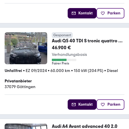
Kontakt
Parken
Gesponsert
Audi Q5 40 TDI S tronic quattro S
line business S...
46.900 €
Verhandlungsbasis
Fairer Preis
Unfallfrei
•
EZ 09/2024
•
60.000 km
•
150 kW (204 PS)
•
Diesel
Privatanbieter
37079 Göttingen
Kontakt
Parken
Audi A4 Avant advanced 40 2.0