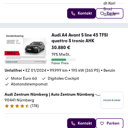
Kontakt
Parken
Audi A4 Avant S line 45 TFSI
quattro S tronic AHK
30.880 €
19% MwSt.
Fairer Preis
Unfallfrei
•
EZ 01/2024
•
99.999 km
•
195 kW (265 PS)
•
Benzin
Motor Euro 6d
Digitales Cockpit
Abstandstempomat
Audi Zentrum Nürnberg | Auto Zentrum Nürnberg -
Feser GmbH
90441 Nürnberg
(
174
)
4.4 Sterne
Kontakt
Parken