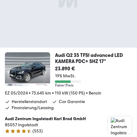
Audi Q2 35 TFSI advanced LED
KAMERA PDC+ SHZ 17"
23.890 €
19% MwSt.
Fairer Preis
EZ 05/2024
•
73.645 km
•
110 kW (150 PS)
•
Benzin
Herstellerstandort
Car Garantie
Finanzierung/Leasing
Audi Zentrum Ingolstadt Karl Brod GmbH
85057 Ingolstadt
(
553
)
4.7 Sterne