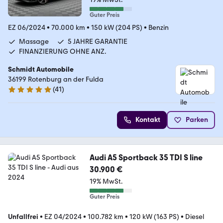
Guter Preis
EZ 06/2024
•
70.000 km
•
150 kW (204 PS)
•
Benzin
Massage
5 JAHRE GARANTIE
FINANZIERUNG OHNE ANZ.
Schmidt Automobile
36199 Rotenburg an der Fulda
(
41
)
4.8 Sterne
Kontakt
Parken
Audi A5 Sportback 35 TDI S line
30.900 €
19% MwSt.
Guter Preis
Unfallfrei
•
EZ 04/2024
•
100.782 km
•
120 kW (163 PS)
•
Diesel