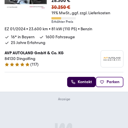
28.500 €
30.250 €
19% MwSt.
ggf. zzgl. Lieferkosten
Erhöhter Preis
EZ 01/2024
•
23.600 km
•
81 kW (110 PS)
•
Benzin
16* in Bayern
1600 Fahrzeuge
25 Jahre Erfahrung
AVP AUTOLAND GmbH & Co. KG
84130 Dingolfing
(
117
)
5 Sterne
Kontakt
Parken