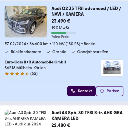
Audi Q2 35 TFSI advanced / LED /
NAVI / KAMERA
23.490 €
19% MwSt.
Fairer Preis
EZ 02/2024
•
86.600 km
•
110 kW (150 PS)
•
Benzin
Rückfahrkamera
Grantie
Ganzjahresreifen
Euro-Cars R+R Automobile GmbH
56218 Mülheim-Kärlich
(
55
)
4.7 Sterne
Kontakt
Parken
Audi A3 Spb. 30 TFSI S-tr. AHK GRA
KAMERA LED
22.480 €