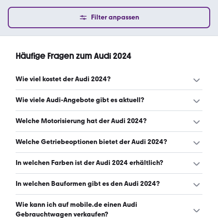
Filter anpassen
Häufige Fragen zum Audi 2024
Wie viel kostet der Audi 2024?
Ein guter Preis für einen Audi 2024 liegt zwischen 32.013 €
Wie viele Audi-Angebote gibt es aktuell?
und 52.645 €. Leasingangebote starten ab 159 €
monatlich. (Stand: 8.8.2026)
Es gibt insgesamt 5.963 Audi bei mobile.de, davon 5.963
Welche Motorisierung hat der Audi 2024?
Gebraucht- und 0 Neuwagen. (Stand: 8.8.2026)
Der Audi 2024 hat Leistungen zwischen 116 und 527 PS.
Welche Getriebeoptionen bietet der Audi 2024?
(Stand: 8.8.2026)
Der Audi 2024 ist mit automatischem, manuellem und
In welchen Farben ist der Audi 2024 erhältlich?
halbautomatischem Getriebe erhältlich. (Stand:
8.8.2026)
Den Audi 2024 gibt es in folgenden Farben: schwarz,
In welchen Bauformen gibt es den Audi 2024?
grau, weiß, blau, silber, grün, rot, gelb, lila, braun, beige,
gold und orange. Die häufigste Farbe ist schwarz. (Stand:
Den Audi 2024 gibt es in folgenden Bauformen: SUV,
Wie kann ich auf mobile.de einen Audi
8.8.2026)
Kombi, Limousine, Cabrio, Sportwagen/Coupé und
Gebrauchtwagen verkaufen?