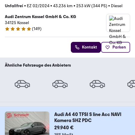
Unfallfrei
•
EZ 02/2024
•
43.236 km
•
253 kW (344 PS)
•
Diesel
Audi Zentrum Kassel GmbH & Co. KG
34125 Kassel
(
149
)
4.8 Sterne
Kontakt
Parken
Ähnliche Fahrzeuge des Anbieters
Audi A4 40 TFSI S line Acc NAVI
Kamera SHZ PDC
29.940 €
19% MwSt.