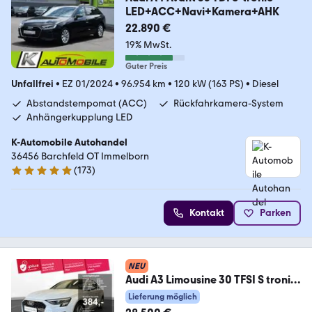
LED+ACC+Navi+Kamera+AHK
22.890 €
19% MwSt.
Guter Preis
Unfallfrei
•
EZ 01/2024
•
96.954 km
•
120 kW (163 PS)
•
Diesel
Abstandstempomat (ACC)
Rückfahrkamera-System
Anhängerkupplung LED
K-Automobile Autohandel
36456 Barchfeld OT Immelborn
(
173
)
4.8 Sterne
Kontakt
Parken
NEU
Audi A3 Limousine 30 TFSI S tronic
advanced | PANO |
Lieferung möglich