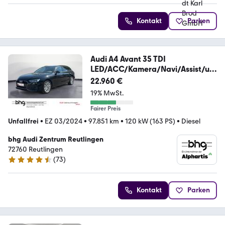
Kontakt
Parken
Audi A4 Avant 35 TDI
LED/ACC/Kamera/Navi/Assist/uv
m.
22.960 €
19% MwSt.
Fairer Preis
Unfallfrei
•
EZ 03/2024
•
97.851 km
•
120 kW (163 PS)
•
Diesel
bhg Audi Zentrum Reutlingen
72760 Reutlingen
(
73
)
4.3 Sterne
Kontakt
Parken