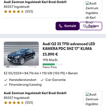
Audi Zentrum Ingolstadt Karl Brod GmbH
85057 Ingolstadt
(
553
)
4.7 Sterne
Kontakt
Parken
Audi Q2 35 TFSI advanced LED
KAMERA PDC SHZ 17" KLIMA
23.890 €
19% MwSt.
Fairer Preis
EZ 05/2024
•
84.716 km
•
110 kW (150 PS)
•
Benzin
Herstellerstandort
Car Garantie
Finanzierung/Leasing
Audi Zentrum Ingolstadt Karl Brod GmbH
85057 Ingolstadt
(
553
)
4.7 Sterne