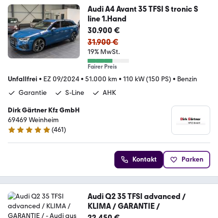
Audi A4 Avant 35 TFSI S tronic S
line 1.Hand
30.900 €
31.900 €
19% MwSt.
Fairer Preis
Unfallfrei
•
EZ 09/2024
•
51.000 km
•
110 kW (150 PS)
•
Benzin
Garantie
S-Line
AHK
Dirk Gärtner Kfz GmbH
69469 Weinheim
(
461
)
4.9 Sterne
Kontakt
Parken
Audi Q2 35 TFSI advanced /
KLIMA / GARANTIE /
22.450 €