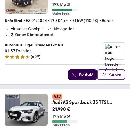
19% MwSt.
Guter Preis
Unfallfrei
•
EZ 01/2024
•
76.384 km
•
81 kW (110 PS)
•
Benzin
virtuelles Cockpit
Navigation
2-Zonen Klimaautomat.
Autohaus Fugel Dresden GmbH
01157 Dresden
(
609
)
4.6 Sterne
Kontakt
Parken
NEU
Audi A3 Sportback 35 TFSI
advanced ACC LED App-Navi
21.990 €
19% MwSt.
Fairer Preis