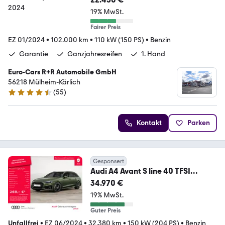
19% MwSt.
Fairer Preis
EZ 01/2024
•
102.000 km
•
110 kW (150 PS)
•
Benzin
Garantie
Ganzjahresreifen
1. Hand
Euro-Cars R+R Automobile GmbH
56218 Mülheim-Kärlich
(
55
)
4.7 Sterne
Kontakt
Parken
Gesponsert
Audi A4 Avant S line 40 TFSI
quattro MATRIX NAVI AHK
34.970 €
19% MwSt.
Guter Preis
Unfallfrei
•
EZ 06/2024
•
32.380 km
•
150 kW (204 PS)
•
Benzin