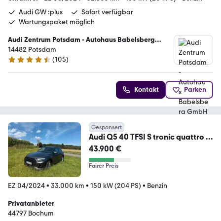
Audi GW :plus
Sofort verfügbar
Wartungspaket möglich
Audi Zentrum Potsdam - Autohaus Babelsberg
GmbH & Co KG
14482 Potsdam
(
105
)
4.4 Sterne
Kontakt
Parken
Gesponsert
Audi Q5 40 TFSI S tronic quattro S
line business ...
43.900 €
Fairer Preis
EZ 04/2024
•
33.000 km
•
150 kW (204 PS)
•
Benzin
Privatanbieter
44797 Bochum