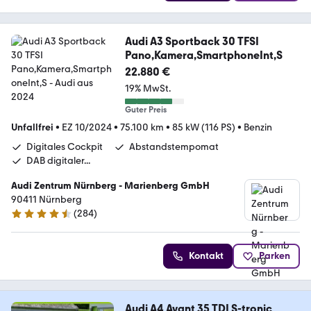
Audi A3 Sportback 30 TFSI
Pano,Kamera,SmartphoneInt,S
22.880 €
19% MwSt.
Guter Preis
Unfallfrei
•
EZ 10/2024
•
75.100 km
•
85 kW (116 PS)
•
Benzin
Digitales Cockpit
Abstandstempomat
DAB digitaler...
Audi Zentrum Nürnberg - Marienberg GmbH
90411 Nürnberg
(
284
)
4.6 Sterne
Kontakt
Parken
Audi A4 Avant 35 TDI S-tronic