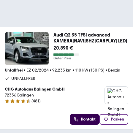
Audi Q2 35 TFSI advanced
KAMERA|NAVI|SHZ|CARPLAY|LED|
20.890 €
Guter Preis
Unfallfrei
•
EZ 02/2024
•
92.233 km
•
110 kW (150 PS)
•
Benzin
UNFALLFREI!
CHG Autohaus Balingen GmbH
72336 Balingen
(
481
)
4.6 Sterne
Kontakt
Parken