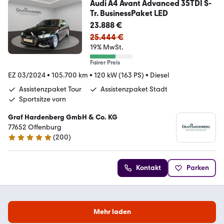
Audi A4 Avant Advanced 35TDI S-
Tr. BusinessPaket LED
23.888 €
25.444 €
19% MwSt.
Fairer Preis
EZ 03/2024
•
105.700 km
•
120 kW (163 PS)
•
Diesel
Assistenzpaket Tour
Assistenzpaket Stadt
Sportsitze vorn
Graf Hardenberg GmbH & Co. KG
77652 Offenburg
(
200
)
4.8 Sterne
Kontakt
Parken
Mehr laden