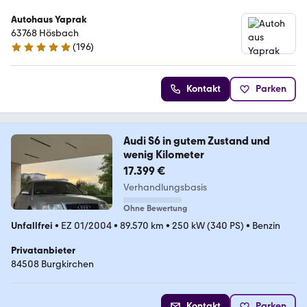
Autohaus Yaprak
63768 Hösbach
(
196
)
4.8 Sterne
Kontakt
Parken
Audi S6 in gutem Zustand und
wenig Kilometer
17.399 €
Verhandlungsbasis
Ohne Bewertung
Unfallfrei
•
EZ 01/2004
•
89.570 km
•
250 kW (340 PS)
•
Benzin
Privatanbieter
84508 Burgkirchen
Kontakt
Parken