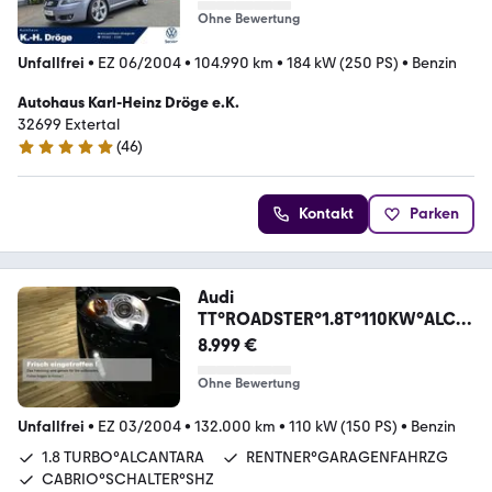
Ohne Bewertung
Unfallfrei
•
EZ 06/2004
•
104.990 km
•
184 kW (250 PS)
•
Benzin
Autohaus Karl-Heinz Dröge e.K.
32699 Extertal
(
46
)
5 Sterne
Kontakt
Parken
Audi
TT°ROADSTER°1.8T°110KW°ALCA
NTARA°S-LINE°RENTNER°
8.999 €
Ohne Bewertung
Unfallfrei
•
EZ 03/2004
•
132.000 km
•
110 kW (150 PS)
•
Benzin
1.8 TURBO°ALCANTARA
RENTNER°GARAGENFAHRZG
CABRIO°SCHALTER°SHZ