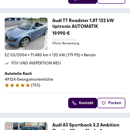
Audi TT Roadster 1.8T 132 kW
tiptronic AUTOMATIK
19.990 €
Ohne Bewertung
EZ 03/2004
•
71.480 km
•
132 kW (179 PS)
•
Benzin
TÜV UND INSPEKTION NEU
Autoteile Koch
49124 Georgsmarienhütte
(
753
)
4.9 Sterne
Kontakt
Parken
Audi A3 Sportback 3.2 Ambition