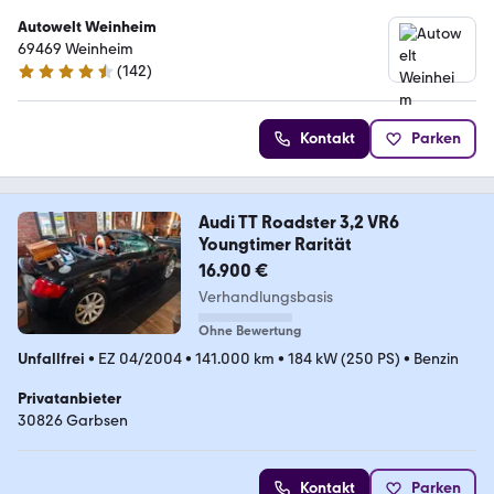
Autowelt Weinheim
69469 Weinheim
(
142
)
4.7 Sterne
Kontakt
Parken
Audi TT Roadster 3,2 VR6
Youngtimer Rarität
16.900 €
Verhandlungsbasis
Ohne Bewertung
Unfallfrei
•
EZ 04/2004
•
141.000 km
•
184 kW (250 PS)
•
Benzin
Privatanbieter
30826 Garbsen
Kontakt
Parken