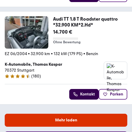
Audi TT 1.8 T Roadster quattro
*32.900 KM*2.Hd*
14.700 €
Ohne Bewertung
EZ 06/2004
•
32.900 km
•
132 kW (179 PS)
•
Benzin
K-Automobile, Thomas Kaspar
70372 Stuttgart
(
180
)
4.6 Sterne
Kontakt
Parken
Mehr laden