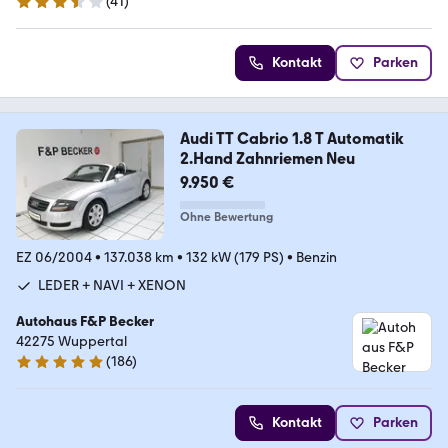
(
41
)
3.5 Sterne
Kontakt
Parken
Audi TT Cabrio 1.8 T Automatik
2.Hand Zahnriemen Neu
9.950 €
Ohne Bewertung
EZ 06/2004
•
137.038 km
•
132 kW (179 PS)
•
Benzin
LEDER + NAVI + XENON
Autohaus F&P Becker
42275 Wuppertal
(
186
)
4.9 Sterne
Kontakt
Parken