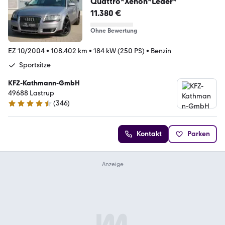
Quattro*Xenon*Leder*
11.380 €
Ohne Bewertung
EZ 10/2004
•
108.402 km
•
184 kW (250 PS)
•
Benzin
Sportsitze
KFZ-Kathmann-GmbH
49688 Lastrup
(
346
)
4.6 Sterne
Kontakt
Parken