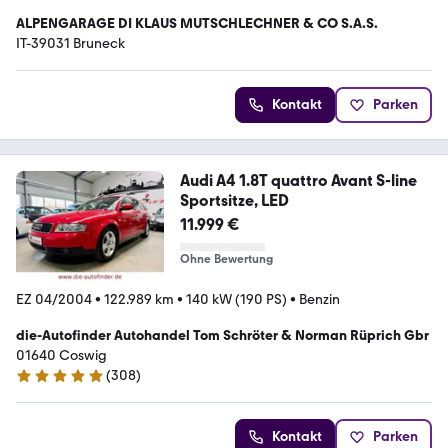
ALPENGARAGE DI KLAUS MUTSCHLECHNER & CO S.A.S.
IT-39031 Bruneck
Kontakt
Parken
Audi A4 1.8T quattro Avant S-line
Sportsitze, LED
11.999 €
Ohne Bewertung
EZ 04/2004
•
122.989 km
•
140 kW (190 PS)
•
Benzin
die-Autofinder Autohandel Tom Schröter & Norman Rüprich Gbr
01640 Coswig
(
308
)
4.9 Sterne
Kontakt
Parken