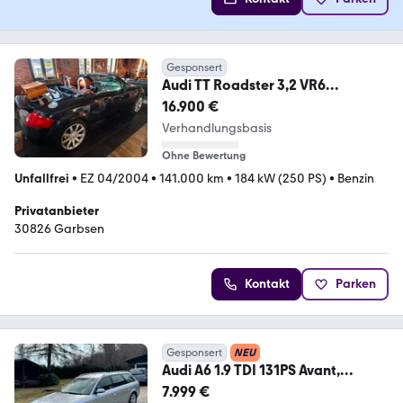
Gesponsert
Audi TT Roadster 3,2 VR6
Youngtimer Rarität
16.900 €
Verhandlungsbasis
Ohne Bewertung
Unfallfrei
•
EZ 04/2004
•
141.000 km
•
184 kW (250 PS)
•
Benzin
Privatanbieter
30826 Garbsen
Kontakt
Parken
Gesponsert
NEU
Audi A6 1.9 TDI 131PS Avant,
145tkm, Rostfrei!!!
7.999 €