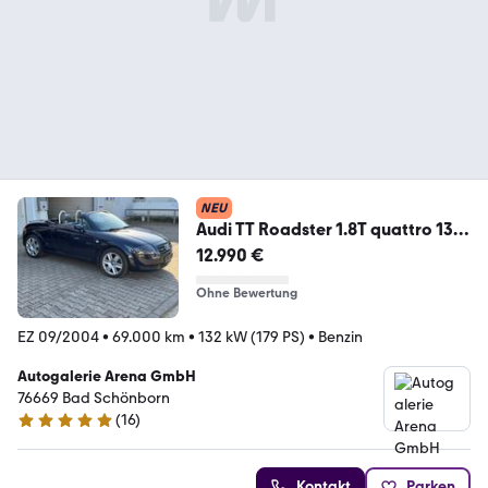
NEU
Audi TT Roadster 1.8T quattro 132
kW | S-line
12.990 €
Ohne Bewertung
EZ 09/2004
•
69.000 km
•
132 kW (179 PS)
•
Benzin
Autogalerie Arena GmbH
76669 Bad Schönborn
(
16
)
4.8 Sterne
Kontakt
Parken