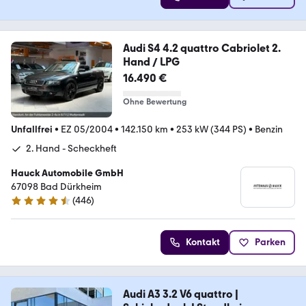
Audi S4 4.2 quattro Cabriolet 2.
Hand / LPG
16.490 €
Ohne Bewertung
Unfallfrei
•
EZ 05/2004
•
142.150 km
•
253 kW (344 PS)
•
Benzin
2. Hand - Scheckheft
Hauck Automobile GmbH
67098 Bad Dürkheim
(
446
)
4.4 Sterne
Kontakt
Parken
Audi A3 3.2 V6 quattro |