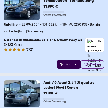
Schiebedach | Standheizung
11.890 €
Ohne Bewertung
Unfallfrei
•
EZ 09/2004
•
138.632 km
•
184 kW (250 PS)
•
Benzin
Leder|Navi|Sitzheizung
Nordhessen Automobile Seidler & Osmikhovsky GbR
34123 Kassel
(
672
)
4.9 Sterne
Kontakt
Parken
Audi A6 Avant 2.5 TDI quattro |
Leder | Navi | Xenon
11.890 €
Ohne Bewertung