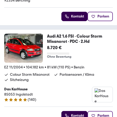
92334 Berching
Kontakt
Parken
Audi A2 1.6 FSI · Colour Storm
Misanorot · PDC · 2.Hd
8.720 €
Ohne Bewertung
EZ 11/2004
•
104.182 km
•
81 kW (110 PS)
•
Benzin
Colour Storm Misanorot
Parksensoren / Klima
Sitzheizung
Das KarHouse
85053 Ingolstadt
(
140
)
5 Sterne
Kontakt
Parken