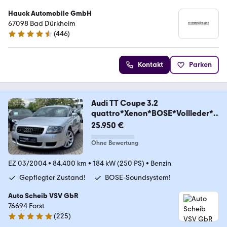
Hauck Automobile GmbH
67098 Bad Dürkheim
(
446
)
4.4 Sterne
Kontakt
Parken
Audi TT Coupe 3.2
quattro*Xenon*BOSE*Vollleder*N
AVI*
25.950 €
Ohne Bewertung
EZ 03/2004
•
84.400 km
•
184 kW (250 PS)
•
Benzin
Gepflegter Zustand!
BOSE-Soundsystem!
Auto Scheib VSV GbR
76694 Forst
(
225
)
5 Sterne