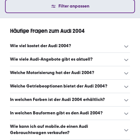
Filter anpassen
Häufige Fragen zum Audi 2004
Wie viel kostet der Audi 2004?
Ein guter Preis für einen Audi 2004 liegt zwischen 1.899 €
Wie viele Audi-Angebote gibt es aktuell?
und 5.000 €. (Stand: 9.8.2026)
Es gibt insgesamt 1.132 Audi bei mobile.de, davon 1.132
Welche Motorisierung hat der Audi 2004?
Gebraucht- und 0 Neuwagen. (Stand: 9.8.2026)
Der Audi 2004 hat Leistungen zwischen 101 und 334 PS.
Welche Getriebeoptionen bietet der Audi 2004?
(Stand: 9.8.2026)
Der Audi 2004 ist mit manuellem und automatischem
In welchen Farben ist der Audi 2004 erhältlich?
Getriebe erhältlich. (Stand: 9.8.2026)
Den Audi 2004 gibt es in folgenden Farben: silber,
In welchen Bauformen gibt es den Audi 2004?
schwarz, grau, blau, rot, grün, gelb, braun, beige, gold,
weiß und lila. Die häufigste Farbe ist silber. (Stand:
Den Audi 2004 gibt es in folgenden Bauformen:
Wie kann ich auf mobile.de einen Audi
9.8.2026)
Limousine, Kombi, Cabrio, Kleinwagen und
Gebrauchtwagen verkaufen?
Sportwagen/Coupé. (Stand: 9.8.2026)