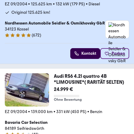
EZ 09/2004
•
125.625 km
•
132 kW (179 PS)
•
Diesel
Original 125.625 km!
Nordhessen Automobile Seidler & Osmikhovsky GbR
34123 Kassel
(
672
)
4.9 Sterne
Kontakt
Parken
Audi RS6 4.2l quattro 4B
*LIMOUSINE*( RARITÄT SELTEN)
24.999 €
Ohne Bewertung
EZ 09/2004
•
139.000 km
•
331 kW (450 PS)
•
Benzin
Bavaria Car Selection
84189 Seifriedswörth