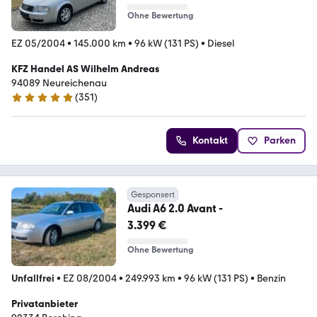
Ohne Bewertung
EZ 05/2004
•
145.000 km
•
96 kW (131 PS)
•
Diesel
KFZ Handel AS Wilhelm Andreas
94089 Neureichenau
(
351
)
5 Sterne
Kontakt
Parken
Gesponsert
Audi A6 2.0 Avant -
3.399 €
Ohne Bewertung
Unfallfrei
•
EZ 08/2004
•
249.993 km
•
96 kW (131 PS)
•
Benzin
Privatanbieter