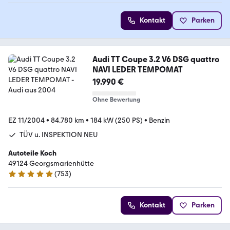
Kontakt
Parken
Audi TT Coupe 3.2 V6 DSG quattro
NAVI LEDER TEMPOMAT
19.990 €
Ohne Bewertung
EZ 11/2004
•
84.780 km
•
184 kW (250 PS)
•
Benzin
TÜV u. INSPEKTION NEU
Autoteile Koch
49124 Georgsmarienhütte
(
753
)
4.9 Sterne
Kontakt
Parken