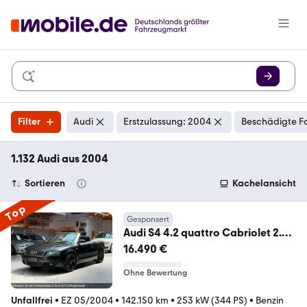
Filter
Audi
Erstzulassung: 2004
Beschädigte F
1.132 Audi aus 2004
Sortieren
Kachelansicht
Top
Gesponsert
Audi S4 4.2 quattro Cabriolet 2.
Hand / LPG
16.490 €
Ohne Bewertung
Unfallfrei
•
EZ 05/2004
•
142.150 km
•
253 kW (344 PS)
•
Benzin