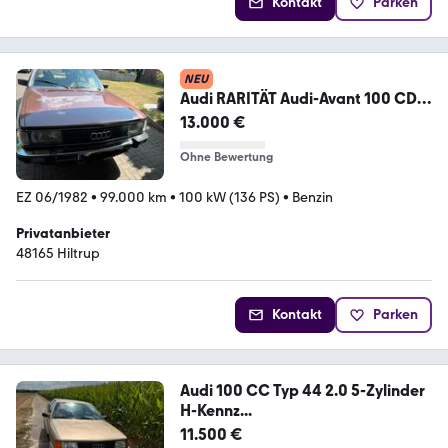
Kontakt
Parken
NEU
Audi RARITÄT Audi-Avant 100 CD 5
E
13.000 €
Ohne Bewertung
EZ 06/1982
•
99.000 km
•
100 kW (136 PS)
•
Benzin
Privatanbieter
48165 Hiltrup
Kontakt
Parken
Audi 100 CC Typ 44 2.0 5-Zylinder
H-Kennz...
11.500 €