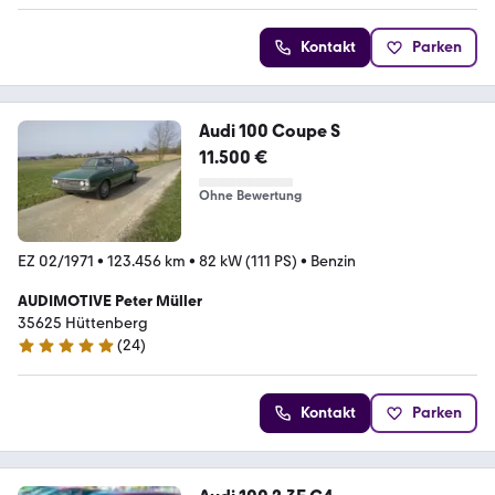
Kontakt
Parken
Audi 100 Coupe S
11.500 €
Ohne Bewertung
EZ 02/1971
•
123.456 km
•
82 kW (111 PS)
•
Benzin
AUDIMOTIVE Peter Müller
35625 Hüttenberg
(
24
)
5 Sterne
Kontakt
Parken