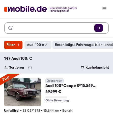
Filter
Audi 100 c
Beschädigte Fahrzeuge: Nicht anze
147 Audi 100: C
Sortieren
Kachelansicht
Top
Gesponsert
Audi 100*Coupé S*15.569
km*Sammlerzustand*Oldtimer
69.999 €
Ohne Bewertung
Unfallfrei
•
EZ 02/1972
•
15.644 km
•
Benzin