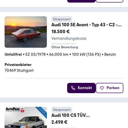
Gesponsert
Audi 100 5E Avant - Typ 43 - C2 -
Sammlerzustand
18.500 €
Verhandlungsbasis
Ohne Bewertung
Unfallfrei
•
EZ 05/1978
•
66.000 km
•
100 kW (136 PS)
•
Benzin
Privatanbieter
70469 Stuttgart
Kontakt
Parken
Gesponsert
Audi 100 CS TÜV
möglich*Alufelgen*SD
2.498 €