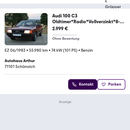
Audi 100 C3
Oldtimer*Radio*Vollverzinkt*8-
Bereift
2.999 €
Ohne Bewertung
EZ 06/1983
•
55.980 km
•
74 kW (101 PS)
•
Benzin
Autohaus Arthur
71101 Schönaich
Kontakt
Parken