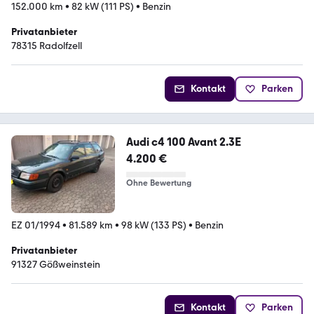
152.000 km
•
82 kW (111 PS)
•
Benzin
Privatanbieter
78315 Radolfzell
Kontakt
Parken
Audi c4 100 Avant 2.3E
4.200 €
Ohne Bewertung
EZ 01/1994
•
81.589 km
•
98 kW (133 PS)
•
Benzin
Privatanbieter
91327 Gößweinstein
Kontakt
Parken