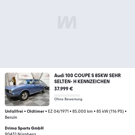
Audi 100 COUPE S 85KW SEHR
SELTEN- H KENNZEICHEN
37.999 €
Ohne Bewertung
Unfallfrei
•
Oldtimer
•
EZ 04/1971
•
85.000 km
•
85 kW (116 PS)
•
Benzin
Drima Sports GmbH
90431 Nürnberg