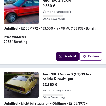
Audi 100 2.3E C4
9.550 €
Verhandlungsbasis
Ohne Bewertung
Unfallfrei
•
EZ 03/1992
•
133.500 km
•
98 kW (133 PS)
•
Benzin
Privatanbieter
92334 Berching
Kontakt
Parken
Audi 100 Coupe S (C1) 1976 -
solide & recht gut
22.985 €
Verhandlungsbasis
Ohne Bewertung
Unfallfrei
•
Nicht fahrtauglich
•
Oldtimer
•
EZ 05/1976
•