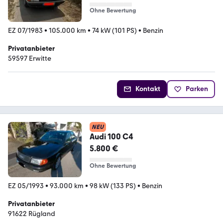
Ohne Bewertung
EZ 07/1983
•
105.000 km
•
74 kW (101 PS)
•
Benzin
Privatanbieter
59597 Erwitte
Kontakt
Parken
NEU
Audi 100 C4
5.800 €
Ohne Bewertung
EZ 05/1993
•
93.000 km
•
98 kW (133 PS)
•
Benzin
Privatanbieter
91622 Rügland