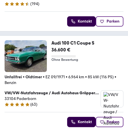
(
194
)
4.6 Sterne
Kontakt
Parken
Audi 100 C1 Coupe S
36.600 €
Ohne Bewertung
Unfallfrei
•
Oldtimer
•
EZ 09/1971
•
6.964 km
•
85 kW (116 PS)
•
Benzin
VW/VW-Nutzfahrzeuge / Audi Autohaus Gröpper
GmbH
33104 Paderborn
(
63
)
5 Sterne
Kontakt
Parken