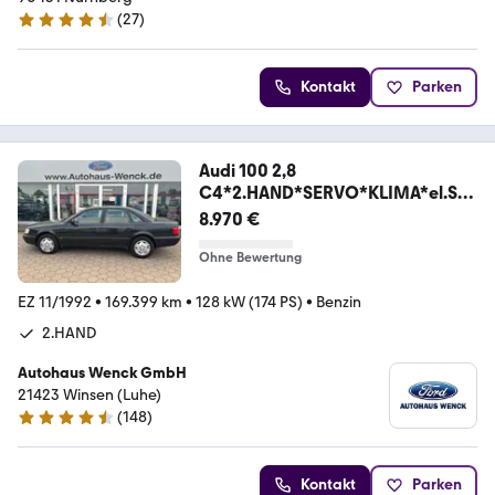
(
27
)
4.6 Sterne
Kontakt
Parken
Audi 100 2,8
C4*2.HAND*SERVO*KLIMA*el.SC
HIEBEDACH*
8.970 €
Ohne Bewertung
EZ 11/1992
•
169.399 km
•
128 kW (174 PS)
•
Benzin
2.HAND
Autohaus Wenck GmbH
21423 Winsen (Luhe)
(
148
)
4.5 Sterne
Kontakt
Parken