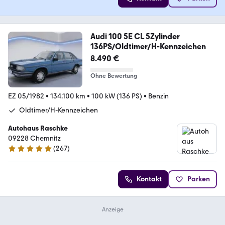
Audi 100 5E CL 5Zylinder
136PS/Oldtimer/H-Kennzeichen
8.490 €
Ohne Bewertung
EZ 05/1982
•
134.100 km
•
100 kW (136 PS)
•
Benzin
Oldtimer/H-Kennzeichen
Autohaus Raschke
09228 Chemnitz
(
267
)
4.8 Sterne
Kontakt
Parken