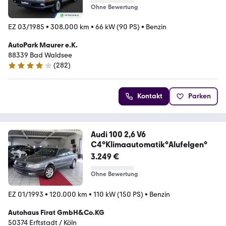
Ohne Bewertung
EZ 03/1985
•
308.000 km
•
66 kW (90 PS)
•
Benzin
AutoPark Maurer e.K.
88339 Bad Waldsee
(
282
)
4 Sterne
Kontakt
Parken
Audi 100 2,6 V6
C4°Klimaautomatik°Alufelgen°
3.249 €
Ohne Bewertung
EZ 01/1993
•
120.000 km
•
110 kW (150 PS)
•
Benzin
Autohaus Firat GmbH&Co.KG
50374 Erftstadt / Köln