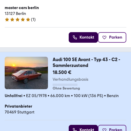
master cars berlin
13127 Berlin
(
1
)
5 Sterne
Kontakt
Parken
Audi 100 5E Avant - Typ 43 - C2 -
Sammlerzustand
18.500 €
Verhandlungsbasis
Ohne Bewertung
Unfallfrei
•
EZ 05/1978
•
66.000 km
•
100 kW (136 PS)
•
Benzin
Privatanbieter
70469 Stuttgart
Kontakt
Parken