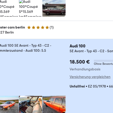
ster cars berlin
(
1
)
5 Sterne
127 Berlin
Audi 100
5E Avant - Typ 43 - C2 - S
18.500 €
Ohne Bewert
Verhandlungsbasis
Versicherung vergleichen
Unfallfrei
•
EZ 05/1978
•
66