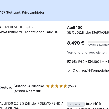
469 Stuttgart, Privatanbieter
Audi 100
5E CL 5Zylinder 136PS/Old
8.490 €
Ohne Bewertu
Versicherung vergleichen
EZ 05/1982
•
134.100 km
•
Oldtimer/H-Kennzeiche
Autohaus Raschke
(
267
)
4.8 Sterne
09228 Chemnitz
Audi 100
Gesponsert
2.0 E 5 Zylinder / SERVO 