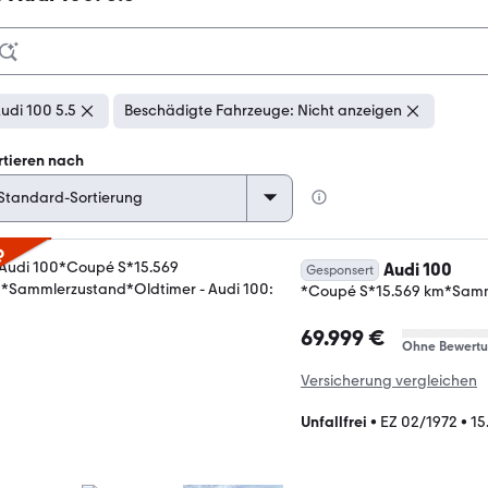
udi 100 5.5
Beschädigte Fahrzeuge: Nicht anzeigen
rtieren nach
p
Audi 100
Gesponsert
*Coupé S*15.569 km*Samm
69.999 €
Ohne Bewert
Versicherung vergleichen
Unfallfrei
•
EZ 02/1972
•
15