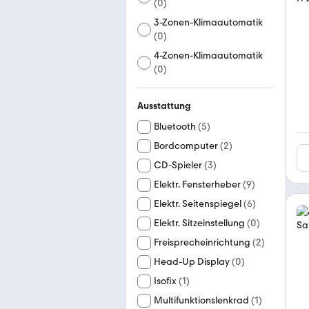
(
0
)
3-Zonen-Klimaautomatik
(
0
)
4-Zonen-Klimaautomatik
(
0
)
Ausstattung
Bluetooth
(
5
)
Bordcomputer
(
2
)
CD-Spieler
(
3
)
Elektr. Fensterheber
(
9
)
Elektr. Seitenspiegel
(
6
)
Elektr. Sitzeinstellung
(
0
)
Freisprecheinrichtung
(
2
)
Head-Up Display
(
0
)
Isofix
(
1
)
Multifunktionslenkrad
(
1
)