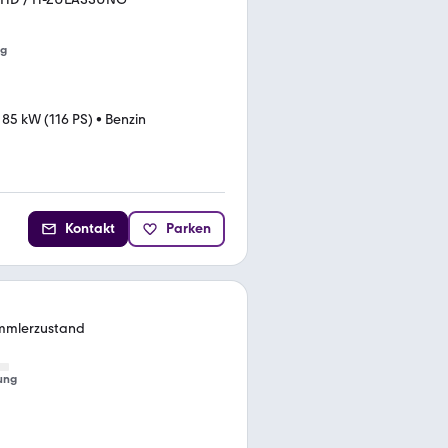
ng
•
85 kW (116 PS)
•
Benzin
Kontakt
Parken
ammlerzustand
ung