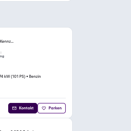
Kennz...
ung
74 kW (101 PS)
•
Benzin
Kontakt
Parken