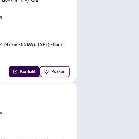
ervo 2.0E 5 Zylinde
ng
4.247 km
•
85 kW (116 PS)
•
Benzin
Kontakt
Parken
g