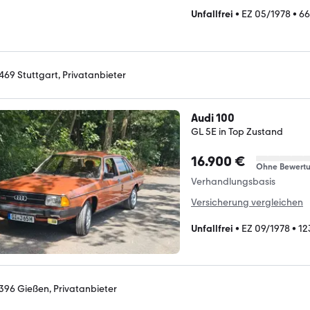
Unfallfrei
•
EZ 05/1978
•
66
469 Stuttgart, Privatanbieter
Audi 100
GL 5E in Top Zustand
16.900 €
Ohne Bewert
Verhandlungsbasis
Versicherung vergleichen
Unfallfrei
•
EZ 09/1978
•
12
396 Gießen, Privatanbieter