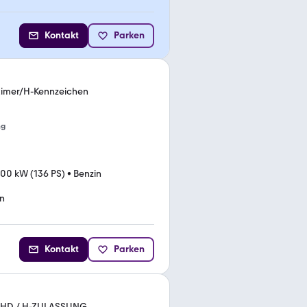
Kontakt
Parken
timer/H-Kennzeichen
ng
100 kW (136 PS)
•
Benzin
n
Kontakt
Parken
/ SHD / H-ZULASSUNG