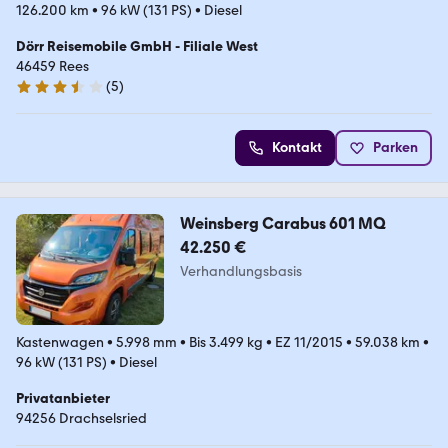
126.200 km
•
96 kW (131 PS)
•
Diesel
Dörr Reisemobile GmbH - Filiale West
46459 Rees
(
5
)
3.7 Sterne
Kontakt
Parken
Weinsberg Carabus 601 MQ
42.250 €
Verhandlungsbasis
Kastenwagen
•
5.998 mm
•
Bis 3.499 kg
•
EZ 11/2015
•
59.038 km
•
96 kW (131 PS)
•
Diesel
Privatanbieter
94256 Drachselsried