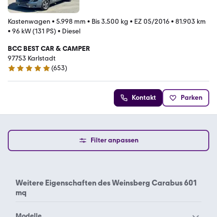
Kastenwagen
•
5.998 mm
•
Bis 3.500 kg
•
EZ 05/2016
•
81.903 km
•
96 kW (131 PS)
•
Diesel
BCC BEST CAR & CAMPER
97753 Karlstadt
(
653
)
4.8 Sterne
Kontakt
Parken
Filter anpassen
Weitere Eigenschaften des
Weinsberg Carabus 601
mq
Modelle