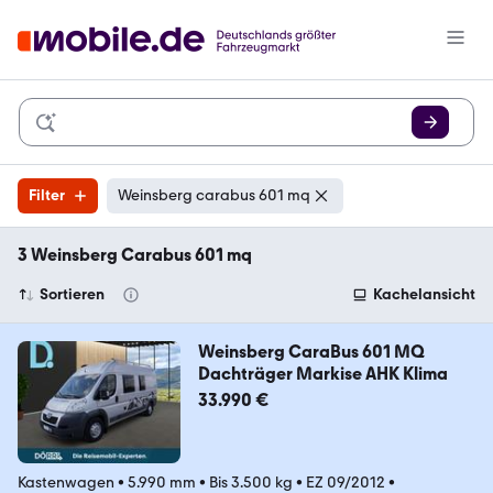
Filter
Weinsberg carabus 601 mq
3 Weinsberg Carabus 601 mq
Sortieren
Kachelansicht
Weinsberg CaraBus 601 MQ
Dachträger Markise AHK Klima
33.990 €
Kastenwagen
•
5.990 mm
•
Bis 3.500 kg
•
EZ 09/2012
•