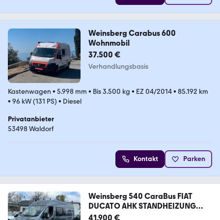
Weinsberg Carabus 600
Wohnmobil
37.500 €
Verhandlungsbasis
Kastenwagen
•
5.998 mm
•
Bis 3.500 kg
•
EZ 04/2014
•
85.192 km
•
96 kW (131 PS)
•
Diesel
Privatanbieter
53498 Waldorf
Kontakt
Parken
Weinsberg 540 CaraBus FIAT
DUCATO AHK STANDHEIZUNG
1.HAND
41.900 €