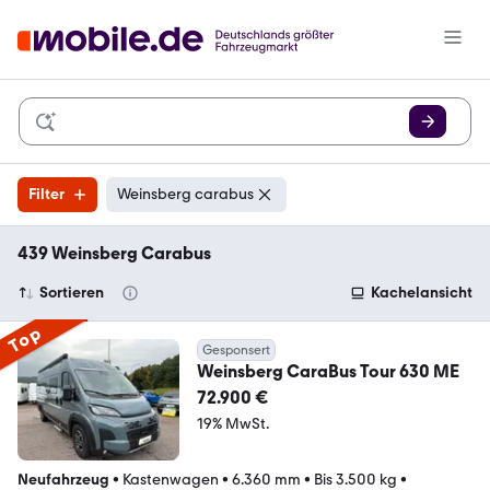
Filter
Weinsberg carabus
439 Weinsberg Carabus
Sortieren
Kachelansicht
Top
Gesponsert
Weinsberg CaraBus Tour 630 ME
72.900 €
19% MwSt.
Neufahrzeug
•
Kastenwagen
•
6.360 mm
•
Bis 3.500 kg
•