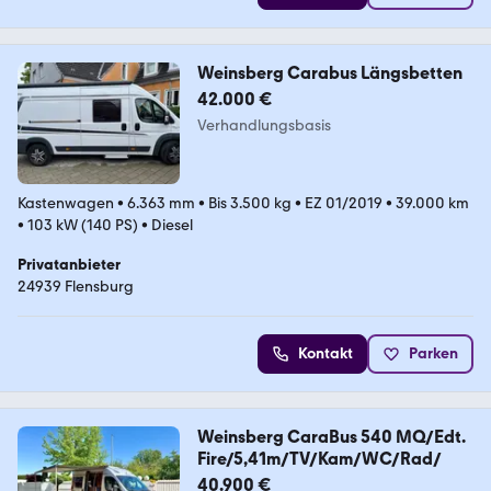
Weinsberg Carabus Längsbetten
42.000 €
Verhandlungsbasis
Kastenwagen
•
6.363 mm
•
Bis 3.500 kg
•
EZ 01/2019
•
39.000 km
•
103 kW (140 PS)
•
Diesel
Privatanbieter
24939 Flensburg
Kontakt
Parken
Weinsberg CaraBus 540 MQ/Edt.
Fire/5,41m/TV/Kam/WC/Rad/
40.900 €