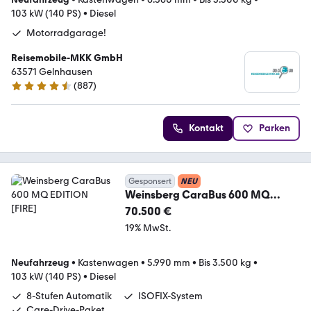
103 kW (140 PS)
•
Diesel
Motorradgarage!
Reisemobile-MKK GmbH
63571 Gelnhausen
(
887
)
4.7 Sterne
Kontakt
Parken
Gesponsert
NEU
Weinsberg CaraBus 600 MQ
EDITION [FIRE]
70.500 €
19% MwSt.
Neufahrzeug
•
Kastenwagen
•
5.990 mm
•
Bis 3.500 kg
•
103 kW (140 PS)
•
Diesel
8-Stufen Automatik
ISOFIX-System
Care-Drive-Paket