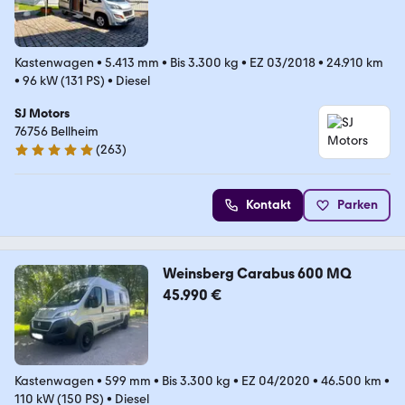
Kastenwagen
•
5.413 mm
•
Bis 3.300 kg
•
EZ 03/2018
•
24.910 km
•
96 kW (131 PS)
•
Diesel
SJ Motors
76756 Bellheim
(
263
)
4.8 Sterne
Kontakt
Parken
Weinsberg Carabus 600 MQ
45.990 €
Kastenwagen
•
599 mm
•
Bis 3.300 kg
•
EZ 04/2020
•
46.500 km
•
110 kW (150 PS)
•
Diesel