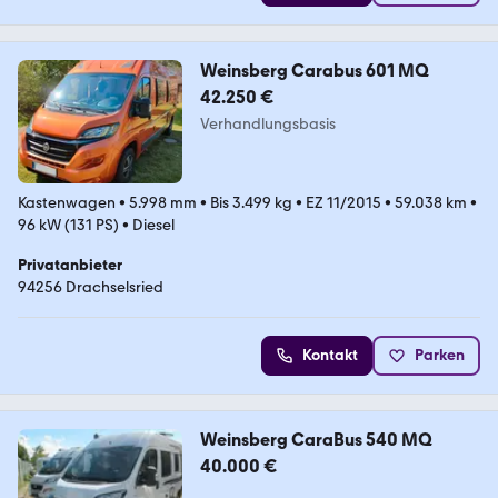
Weinsberg Carabus 601 MQ
42.250 €
Verhandlungsbasis
Kastenwagen
•
5.998 mm
•
Bis 3.499 kg
•
EZ 11/2015
•
59.038 km
•
96 kW (131 PS)
•
Diesel
Privatanbieter
94256 Drachselsried
Kontakt
Parken
Weinsberg CaraBus 540 MQ
40.000 €