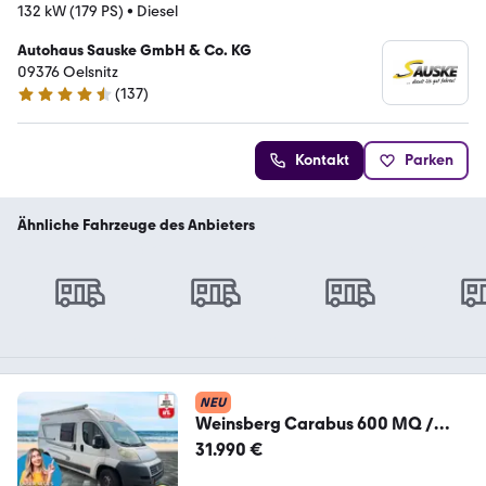
132 kW (179 PS)
•
Diesel
Autohaus Sauske GmbH & Co. KG
09376 Oelsnitz
(
137
)
4.3 Sterne
Kontakt
Parken
Ähnliche Fahrzeuge des Anbieters
NEU
Weinsberg Carabus 600 MQ /
Festbett
31.990 €