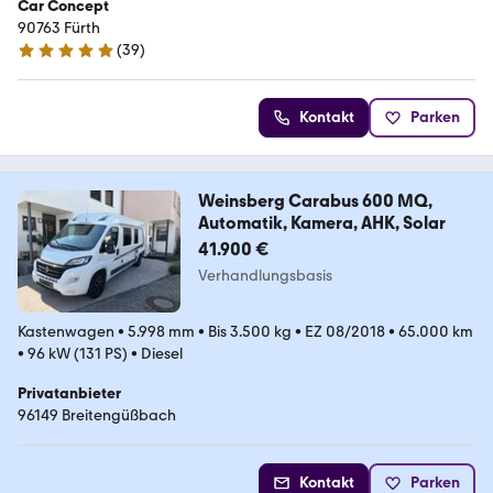
Car Concept
90763 Fürth
(
39
)
5 Sterne
Kontakt
Parken
Weinsberg Carabus 600 MQ,
Automatik, Kamera, AHK, Solar
41.900 €
Verhandlungsbasis
Kastenwagen
•
5.998 mm
•
Bis 3.500 kg
•
EZ 08/2018
•
65.000 km
•
96 kW (131 PS)
•
Diesel
Privatanbieter
96149 Breitengüßbach
Kontakt
Parken