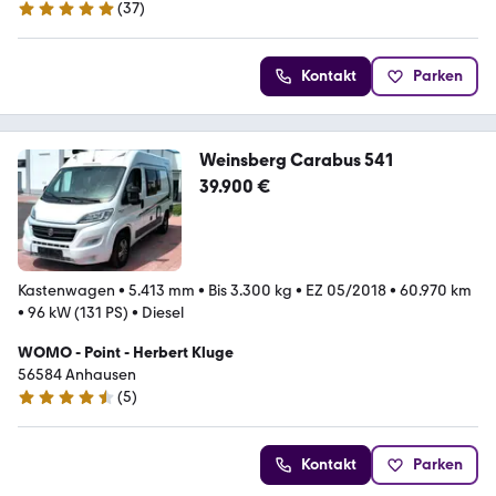
(
37
)
5 Sterne
Kontakt
Parken
Weinsberg Carabus 541
39.900 €
Kastenwagen
•
5.413 mm
•
Bis 3.300 kg
•
EZ 05/2018
•
60.970 km
•
96 kW (131 PS)
•
Diesel
WOMO - Point - Herbert Kluge
56584 Anhausen
(
5
)
4.7 Sterne
Kontakt
Parken