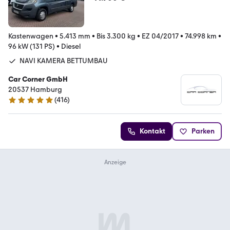
Kastenwagen
•
5.413 mm
•
Bis 3.300 kg
•
EZ 04/2017
•
74.998 km
•
96 kW (131 PS)
•
Diesel
NAVI KAMERA BETTUMBAU
Car Corner GmbH
20537 Hamburg
(
416
)
4.9 Sterne
Kontakt
Parken