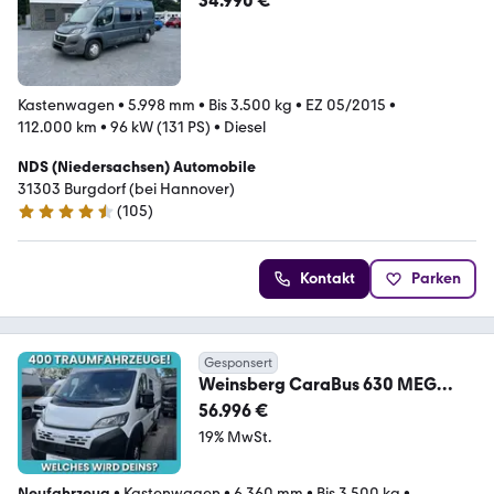
34.990 €
Kastenwagen
•
5.998 mm
•
Bis 3.500 kg
•
EZ 05/2015
•
112.000 km
•
96 kW (131 PS)
•
Diesel
NDS (Niedersachsen) Automobile
31303 Burgdorf (bei Hannover)
(
105
)
4.7 Sterne
Kontakt
Parken
Gesponsert
Weinsberg CaraBus 630 MEG
Outlaw+Motorradgarage!TOP
56.996 €
PREIS!
19% MwSt.
Neufahrzeug
•
Kastenwagen
•
6.360 mm
•
Bis 3.500 kg
•