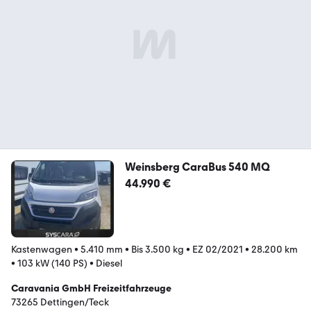
Weinsberg CaraBus 540 MQ
44.990 €
Kastenwagen
•
5.410 mm
•
Bis 3.500 kg
•
EZ 02/2021
•
28.200 km
•
103 kW (140 PS)
•
Diesel
Caravania GmbH Freizeitfahrzeuge
73265 Dettingen/Teck