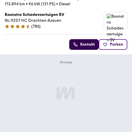
113.894 km
•
96 kW (131 PS)
•
Diesel
Boonstra Schadevoertuigen BV
NL-9207 HC Drachten-Azeven
(
786
)
4.4 Sterne
Kontakt
Parken