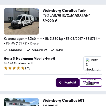
Weinsberg CaraBus Turin
"SOLAR/AHK/2xMAXXFAN"
39.990 €
Kastenwagen
•
6.360 mm
•
Bis 3.850 kg
•
EZ 05/2017
•
83.571 km
•
96 kW (131 PS)
•
Diesel
MARKISE
MAXVIEW
NAVI
Hartz & Hackmann Mobile GmbH
49424 Goldenstedt
(
76
)
4.8 Sterne
Kontakt
Parken
Weinsberg CaraBus 601