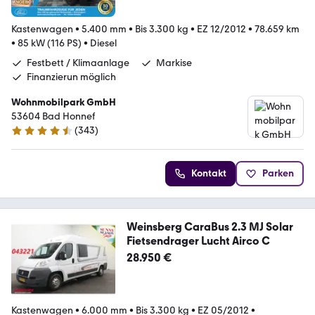
Kastenwagen
•
5.400 mm
•
Bis 3.300 kg
•
EZ 12/2012
•
78.659 km
•
85 kW (116 PS)
•
Diesel
Festbett / Klimaanlage
Markise
Finanzierun möglich
Wohnmobilpark GmbH
53604 Bad Honnef
(
343
)
4.3 Sterne
Kontakt
Parken
Weinsberg CaraBus 2.3 MJ Solar
Fietsendrager Lucht Airco C
28.950 €
Kastenwagen
•
6.000 mm
•
Bis 3.300 kg
•
EZ 05/2012
•