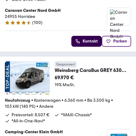
Caravan Center Nord GmbH
24955 Harrislee
(
100
)
4.6 Sterne
Kontakt
Parken
Gesponsert
Weinsberg CaraBus GREY 630
MEG EDITION [FIRE] *Bike-Pack*A
69.970 €
19% MwSt.
Neufahrzeug
•
Kastenwagen
•
6.360 mm
•
Bis 3.500 kg
•
103 kW (140 PS)
•
Andere
Preisvorteil: 8.507 €
*MAXI-Chassis*
*All-in-One-Navi*
Camping-Center Klein GmbH