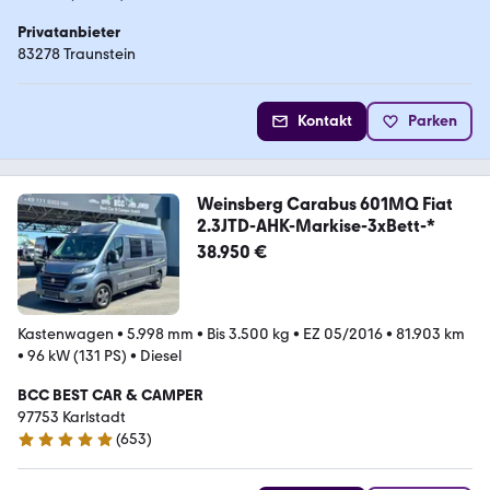
Privatanbieter
83278 Traunstein
Kontakt
Parken
Weinsberg Carabus 601MQ Fiat
2.3JTD-AHK-Markise-3xBett-*
38.950 €
Kastenwagen
•
5.998 mm
•
Bis 3.500 kg
•
EZ 05/2016
•
81.903 km
•
96 kW (131 PS)
•
Diesel
BCC BEST CAR & CAMPER
97753 Karlstadt
(
653
)
4.8 Sterne