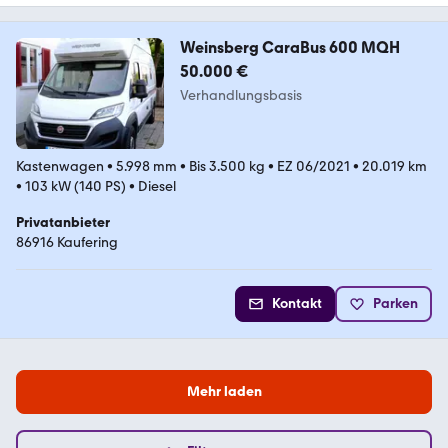
Weinsberg CaraBus 600 MQH
50.000 €
Verhandlungsbasis
Kastenwagen
•
5.998 mm
•
Bis 3.500 kg
•
EZ 06/2021
•
20.019 km
•
103 kW (140 PS)
•
Diesel
Privatanbieter
86916 Kaufering
Kontakt
Parken
Mehr laden