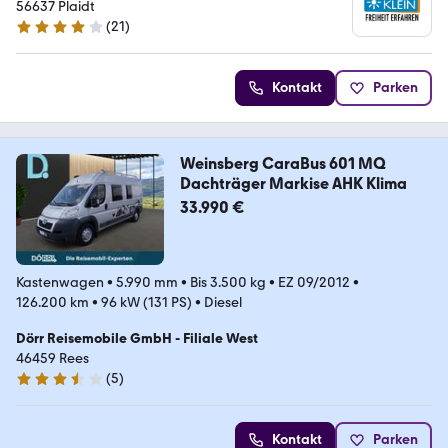
56637 Plaidt
(
21
)
4.2 Sterne
Kontakt
Parken
Weinsberg CaraBus 601 MQ
Dachträger Markise AHK Klima
33.990 €
Kastenwagen
•
5.990 mm
•
Bis 3.500 kg
•
EZ 09/2012
•
126.200 km
•
96 kW (131 PS)
•
Diesel
Dörr Reisemobile GmbH - Filiale West
46459 Rees
(
5
)
3.7 Sterne
Kontakt
Parken