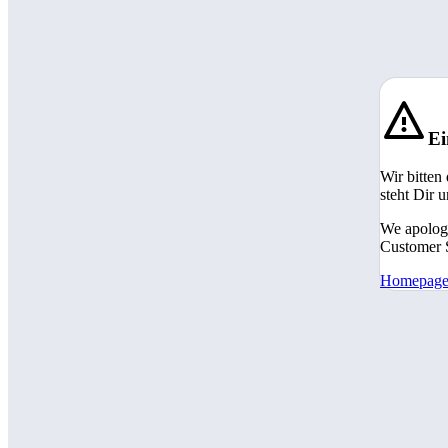
Ei
Wir bitten
steht Dir 
We apologi
Customer S
Homepag