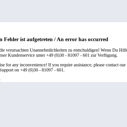
n Fehler ist aufgetreten / An error has occurred
 die verursachten Unannehmlichkeiten zu entschuldigen! Wenn Du Hilfe
unser Kundenservice unter +49 (0)30 - 81097 - 601 zur Verfügung.
se for any inconvenience! If you require assistance, please contact our
upport on +49 (0)30 - 81097 - 601.
e