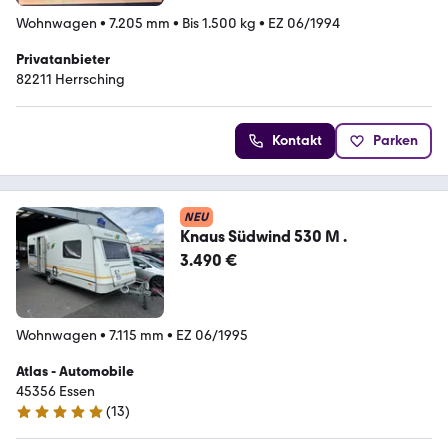
Wohnwagen
•
7.205 mm
•
Bis 1.500 kg
•
EZ 06/1994
Privatanbieter
82211 Herrsching
Kontakt
Parken
NEU
Knaus Südwind 530 M .
3.490 €
Wohnwagen
•
7.115 mm
•
EZ 06/1995
Atlas - Automobile
45356 Essen
(
13
)
5 Sterne