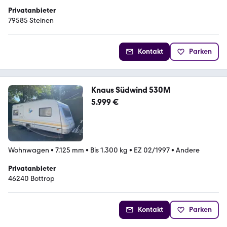
Privatanbieter
79585 Steinen
Kontakt
Parken
Knaus Südwind 530M
5.999 €
Wohnwagen
•
7.125 mm
•
Bis 1.300 kg
•
EZ 02/1997
•
Andere
Privatanbieter
46240 Bottrop
Kontakt
Parken