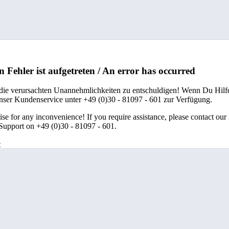
n Fehler ist aufgetreten / An error has occurred
 die verursachten Unannehmlichkeiten zu entschuldigen! Wenn Du Hilfe
unser Kundenservice unter +49 (0)30 - 81097 - 601 zur Verfügung.
se for any inconvenience! If you require assistance, please contact our
upport on +49 (0)30 - 81097 - 601.
e