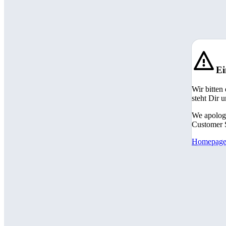
Ei
Wir bitten
steht Dir 
We apologi
Customer S
Homepag