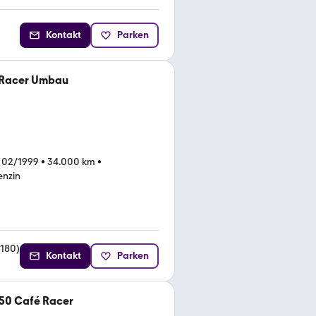
Kontakt
Parken
-Racer Umbau
 02/1999
•
34.000 km
•
enzin
180
)
Kontakt
Parken
50 Café Racer