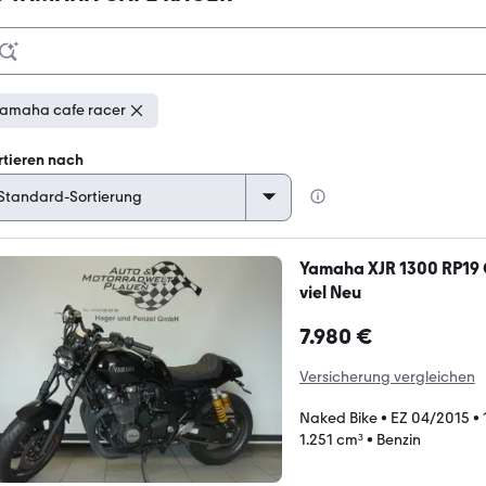
amaha cafe racer
rtieren nach
Yamaha XJR 1300 RP19
viel Neu
7.980 €
Versicherung vergleichen
Naked Bike
•
EZ 04/2015
•
1.251 cm³
•
Benzin