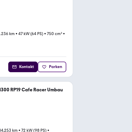
.236 km
•
47 kW (64 PS)
•
750 cm³
•
Kontakt
Parken
1300 RP19 Cafe Racer Umbau
14.253 km
•
72 kW (98 PS)
•