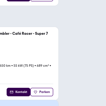
bler - Café Racer - Super 7
.650 km
•
55 kW (75 PS)
•
689 cm³
•
Kontakt
Parken