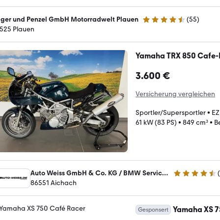
ger und Penzel GmbH Motorradwelt Plauen
(
55
)
4.6 Sterne
525 Plauen
Yamaha TRX 850 Cafe
3.600 €
Versicherung vergleichen
Sportler/Supersportler
•
EZ
61 kW (83 PS)
•
849 cm³
•
B
Auto Weiss GmbH & Co. KG / BMW Service - MINI Service
(
4.6 Sterne
86551 Aichach
Yamaha XS 7
Gesponsert