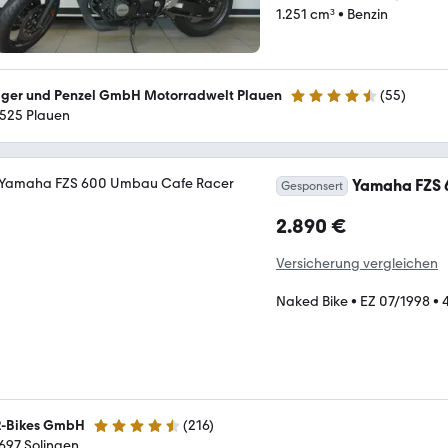
1.251 cm³
•
Benzin
ger und Penzel GmbH Motorradwelt Plauen
(
55
)
4.6 Sterne
525 Plauen
Yamaha FZS 
Gesponsert
2.890 €
Versicherung vergleichen
Naked Bike
•
EZ 07/1998
•
-Bikes GmbH
(
216
)
4.4 Sterne
697 Solingen