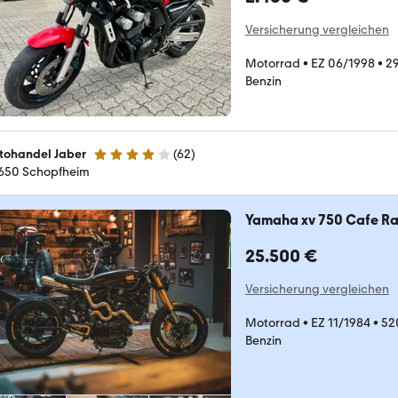
Versicherung vergleichen
Motorrad
•
EZ 06/1998
•
2
Benzin
tohandel Jaber
(
62
)
4.1 Sterne
650 Schopfheim
Yamaha xv 750 Cafe R
25.500 €
Versicherung vergleichen
Motorrad
•
EZ 11/1984
•
52
Benzin