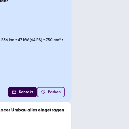
acer
.236 km
•
47 kW (64 PS)
•
750 cm³
•
Kontakt
Parken
acer Umbau alles eingetragen