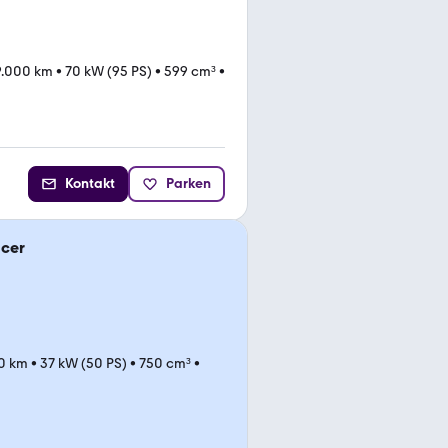
9.000 km
•
70 kW (95 PS)
•
599 cm³
•
Kontakt
Parken
acer
0 km
•
37 kW (50 PS)
•
750 cm³
•