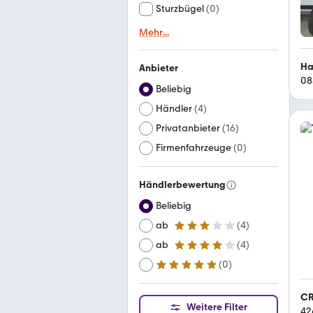
Sturzbügel
(
0
)
Mehr
...
Ha
Anbieter
08
Beliebig
Händler
(
4
)
Privatanbieter
(
16
)
Firmenfahrzeuge
(
0
)
Händlerbewertung
Beliebig
ab
(
4
)
3 Sterne
ab
(
4
)
4 Sterne
(
0
)
ab
5 Sterne
CR
Weitere Filter
42