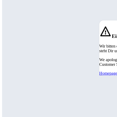
Ei
Wir bitten
steht Dir 
We apologi
Customer S
Homepag