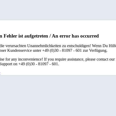
n Fehler ist aufgetreten / An error has occurred
 die verursachten Unannehmlichkeiten zu entschuldigen! Wenn Du Hilfe
unser Kundenservice unter +49 (0)30 - 81097 - 601 zur Verfügung.
se for any inconvenience! If you require assistance, please contact our
upport on +49 (0)30 - 81097 - 601.
e