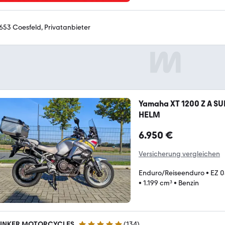
653 Coesfeld, Privatanbieter
Yamaha XT 1200 Z A S
HELM
6.950 €
Versicherung vergleichen
Enduro/Reiseenduro
•
EZ 
•
1.199 cm³
•
Benzin
INKER MOTORCYCLES
(
134
)