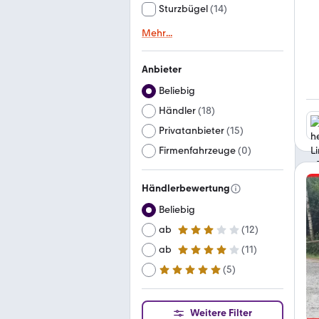
Sturzbügel
(
14
)
Mehr
...
Anbieter
Beliebig
Händler
(
18
)
Privatanbieter
(
15
)
Firmenfahrzeuge
(
0
)
Händlerbewertung
Beliebig
ab
(
12
)
3 Sterne
ab
(
11
)
4 Sterne
(
5
)
ab
5 Sterne
Weitere Filter