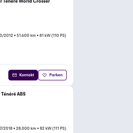
r Ténéré World Crosser
03/2012
•
51.600 km
•
81 kW (110 PS)
Kontakt
Parken
 Ténéré ABS
7/2018
•
28.000 km
•
82 kW (111 PS)