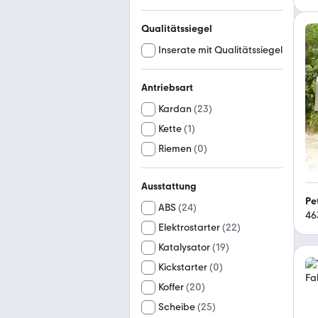
Qualitätssiegel
Inserate mit Qualitätssiegel
Antriebsart
Kardan
(
23
)
Kette
(
1
)
Riemen
(
0
)
Ausstattung
Pe
ABS
(
24
)
46
Elektrostarter
(
22
)
Katalysator
(
19
)
Kickstarter
(
0
)
Koffer
(
20
)
Scheibe
(
25
)