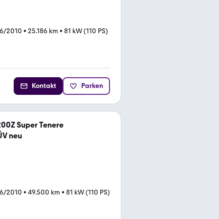
06/2010
•
25.186 km
•
81 kW (110 PS)
Kontakt
Parken
00Z Super Tenere
ÜV neu
06/2010
•
49.500 km
•
81 kW (110 PS)