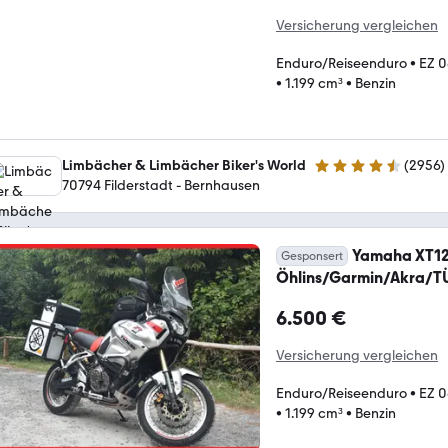
Versicherung vergleichen
Enduro/Reiseenduro
•
EZ 
•
1.199 cm³
•
Benzin
Limbächer & Limbächer Biker's World
(
2956
)
4.7 Sterne
70794 Filderstadt - Bernhausen
Yamaha XT12
Gesponsert
Öhlins/Garmin/Akra/T
6.500 €
Versicherung vergleichen
Enduro/Reiseenduro
•
EZ 
•
1.199 cm³
•
Benzin