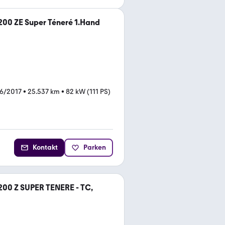
00 ZE Super Téneré 1.Hand
6/2017
•
25.537 km
•
82 kW (111 PS)
Kontakt
Parken
200 Z SUPER TENERE - TC,