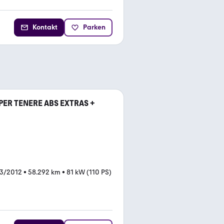
Kontakt
Parken
UPER TENERE ABS EXTRAS +
03/2012
•
58.292 km
•
81 kW (110 PS)