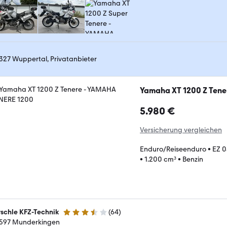
327 Wuppertal, Privatanbieter
Yamaha XT 1200 Z Tene
5.980 €
Versicherung vergleichen
Enduro/Reiseenduro
•
EZ 0
•
1.200 cm³
•
Benzin
rschle KFZ-Technik
(
64
)
3.3 Sterne
597 Munderkingen