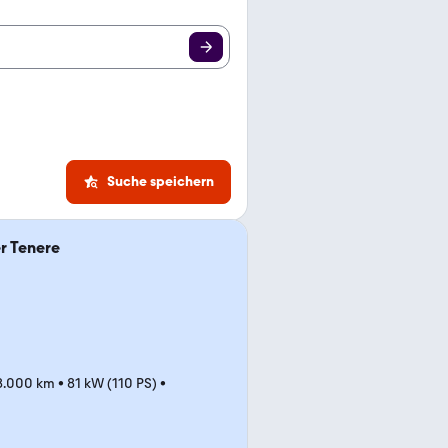
Suche speichern
r Tenere
8.000 km
•
81 kW (110 PS)
•