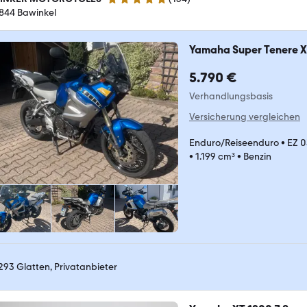
5 Sterne
844 Bawinkel
Yamaha Super Tenere 
5.790 €
Verhandlungsbasis
Versicherung vergleichen
Enduro/Reiseenduro
•
EZ 
•
1.199 cm³
•
Benzin
293 Glatten, Privatanbieter