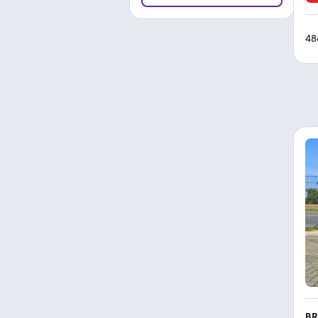
48
BR