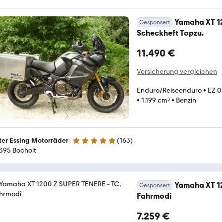
Yamaha XT 12
Gesponsert
Scheckheft Topzu.
11.490 €
Versicherung vergleichen
Enduro/Reiseenduro
•
EZ 0
•
1.199 cm³
•
Benzin
ter Essing Motorräder
(
163
)
5 Sterne
395 Bocholt
Yamaha XT 1
Gesponsert
Fahrmodi
7.259 €