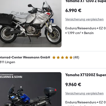
Yamaha XT 1200 Z Supe
6.990 €
Versicherung vergleichen
Enduro/Reiseenduro
•
EZ 
•
1.199 cm³
•
Benzin
torrad-Center Wessmann GmbH
(
48
)
5 Sterne
811 Lingen
Yamaha XT1200Z Super
9.960 €
Versicherung vergleichen
Enduro/Reiseenduro
•
EZ 0