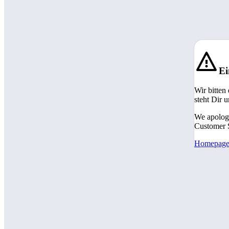
Ei
Wir bitten
steht Dir 
We apologi
Customer S
Homepag