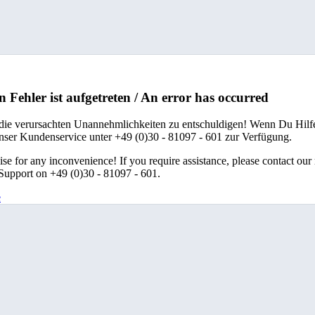
n Fehler ist aufgetreten / An error has occurred
 die verursachten Unannehmlichkeiten zu entschuldigen! Wenn Du Hilfe
unser Kundenservice unter +49 (0)30 - 81097 - 601 zur Verfügung.
se for any inconvenience! If you require assistance, please contact our
upport on +49 (0)30 - 81097 - 601.
e